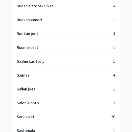
Ruoanlaittotekniikat
4
Ruokahuumori
1
Ruotsin joet
3
Ruumiinosat
1
Saaliin käsittely
1
Saimaa
4
Sallan joet
1
Salon luonto
2
Särkikalat
20
Sastamala
1