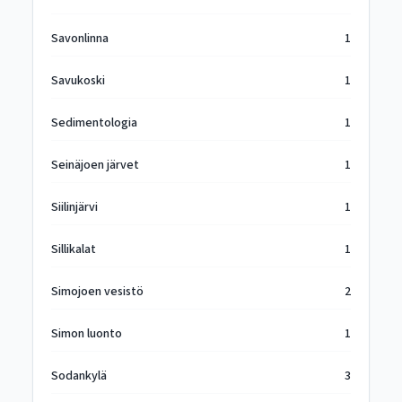
Savonlinna
1
Savukoski
1
Sedimentologia
1
Seinäjoen järvet
1
Siilinjärvi
1
Sillikalat
1
Simojoen vesistö
2
Simon luonto
1
Sodankylä
3