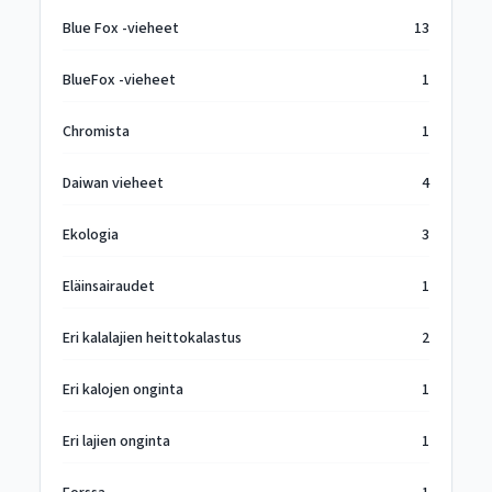
Blue Fox -vieheet
13
BlueFox -vieheet
1
Chromista
1
Daiwan vieheet
4
Ekologia
3
Eläinsairaudet
1
Eri kalalajien heittokalastus
2
Eri kalojen onginta
1
Eri lajien onginta
1