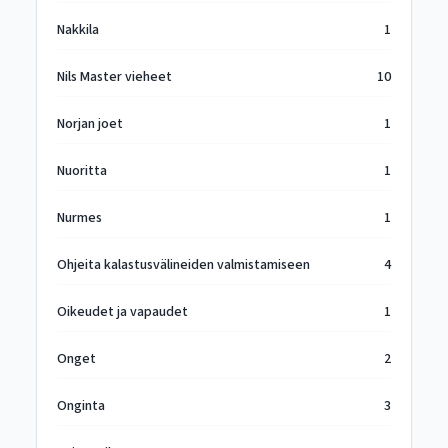
Nakkila
1
Nils Master vieheet
10
Norjan joet
1
Nuoritta
1
Nurmes
1
Ohjeita kalastusvälineiden valmistamiseen
4
Oikeudet ja vapaudet
1
Onget
2
Onginta
3