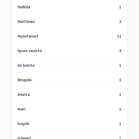
Hollola
1
Huittinen
2
Hyönteiset
11
Iijoen vesistö
3
Iin luonto
1
Ilmajoki
1
Imatra
1
Inari
1
Isojoki
1
Itämeri
1