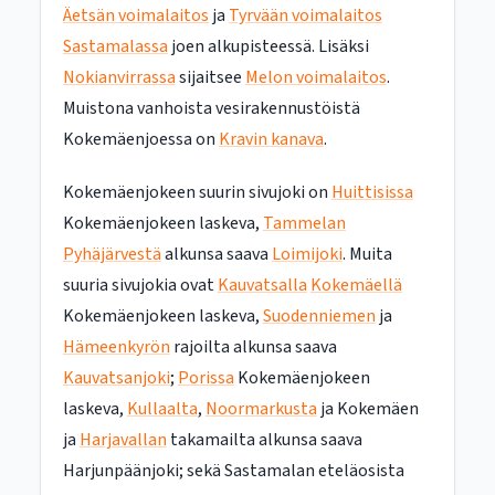
Äetsän voimalaitos
ja
Tyrvään voimalaitos
Sastamalassa
joen alkupisteessä. Lisäksi
Nokianvirrassa
sijaitsee
Melon voimalaitos
.
Muistona vanhoista vesirakennustöistä
Kokemäenjoessa on
Kravin kanava
.
Kokemäenjokeen suurin sivujoki on
Huittisissa
Kokemäenjokeen laskeva,
Tammelan
Pyhäjärvestä
alkunsa saava
Loimijoki
. Muita
suuria sivujokia ovat
Kauvatsalla
Kokemäellä
Kokemäenjokeen laskeva,
Suodenniemen
ja
Hämeenkyrön
rajoilta alkunsa saava
Kauvatsanjoki
;
Porissa
Kokemäenjokeen
laskeva,
Kullaalta
,
Noormarkusta
ja Kokemäen
ja
Harjavallan
takamailta alkunsa saava
Harjunpäänjoki; sekä Sastamalan eteläosista