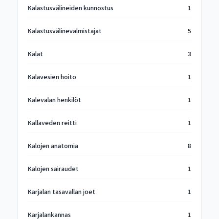
Kalastusvälineiden kunnostus
1
Kalastusvälinevalmistajat
5
Kalat
3
Kalavesien hoito
1
Kalevalan henkilöt
1
Kallaveden reitti
1
Kalojen anatomia
8
Kalojen sairaudet
1
Karjalan tasavallan joet
1
Karjalankannas
1