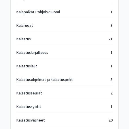
Kalapaikat Pohjois-Suomi
1
Kalaruoat
3
Kalastus
21
Kalastuskirjallisuus
1
Kalastuslajit
1
Kalastusohjelmat ja kalastuspelit
3
Kalastusseurat
2
Kalastussyötit
1
Kalastusvälineet
20