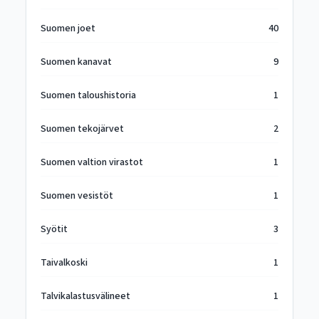
Suomen joet
40
Suomen kanavat
9
Suomen taloushistoria
1
Suomen tekojärvet
2
Suomen valtion virastot
1
Suomen vesistöt
1
Syötit
3
Taivalkoski
1
Talvikalastusvälineet
1