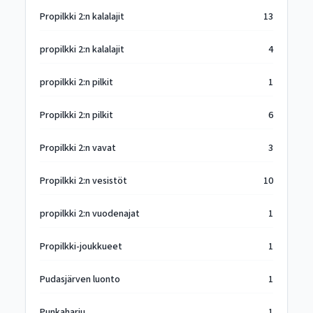
Propilkki 2:n kalalajit
13
propilkki 2:n kalalajit
4
propilkki 2:n pilkit
1
Propilkki 2:n pilkit
6
Propilkki 2:n vavat
3
Propilkki 2:n vesistöt
10
propilkki 2:n vuodenajat
1
Propilkki-joukkueet
1
Pudasjärven luonto
1
Punkaharju
1