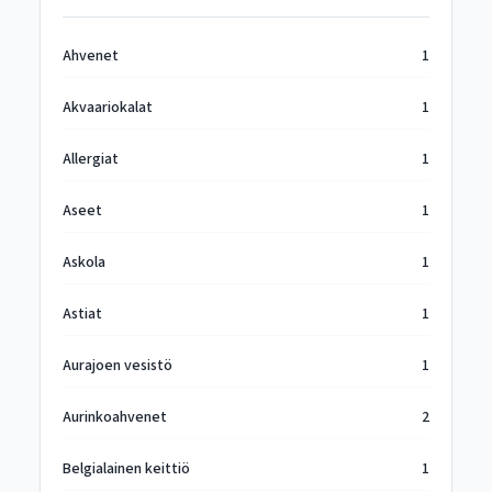
Ahvenet
1
Akvaariokalat
1
Allergiat
1
Aseet
1
Askola
1
Astiat
1
Aurajoen vesistö
1
Aurinkoahvenet
2
Belgialainen keittiö
1