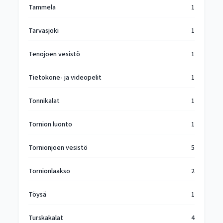
Tammela
1
Tarvasjoki
1
Tenojoen vesistö
1
Tietokone- ja videopelit
1
Tonnikalat
1
Tornion luonto
1
Tornionjoen vesistö
5
Tornionlaakso
2
Töysä
1
Turskakalat
4