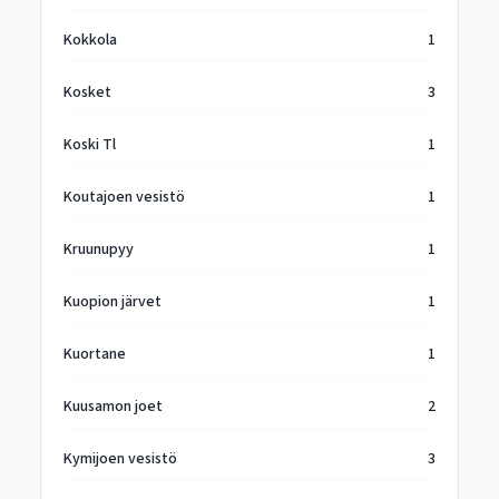
Kokkola
1
Kosket
3
Koski Tl
1
Koutajoen vesistö
1
Kruunupyy
1
Kuopion järvet
1
Kuortane
1
Kuusamon joet
2
Kymijoen vesistö
3