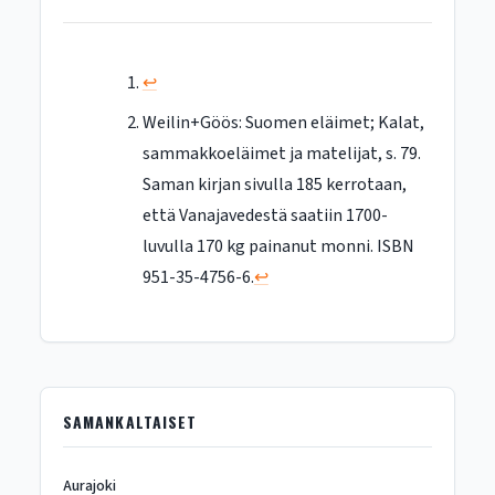
↩︎
Weilin+Göös: Suomen eläimet; Kalat,
sammakkoeläimet ja matelijat, s. 79.
Saman kirjan sivulla 185 kerrotaan,
että Vanajavedestä saatiin 1700-
luvulla 170 kg painanut monni. ISBN
951-35-4756-6.
↩︎
SAMANKALTAISET
Aurajoki