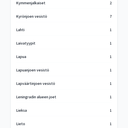
Kymmenjalkaiset
2
Kyrönjoen vesistö
7
Lahti
1
Laivatyypit
1
Lapua
1
Lapuanjoen vesistö
1
Lapväärtinjoen vesistö
1
Leningradin alueen joet
1
Lieksa
1
Lieto
1