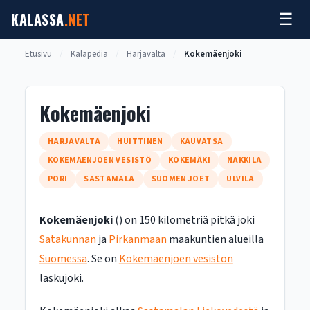
Siirry
KALASSA
.NET
☰
sisältöön
Etusivu
/
Kalapedia
/
Harjavalta
/
Kokemäenjoki
Kokemäenjoki
HARJAVALTA
HUITTINEN
KAUVATSA
KOKEMÄENJOEN VESISTÖ
KOKEMÄKI
NAKKILA
PORI
SASTAMALA
SUOMEN JOET
ULVILA
Kokemäenjoki
() on 150 kilometriä pitkä joki
Satakunnan
ja
Pirkanmaan
maakuntien alueilla
Suomessa
. Se on
Kokemäenjoen vesistön
laskujoki.