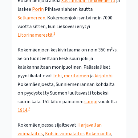
Kokemäenjoki alkaa
Sastamalan
Liekovedestä
ja
laskee
Porin
Pihlavanlahden kautta
Selkämereen
. Kokemäenjoki syntyi noin 7000
vuotta sitten, kun Liekovesi eriytyi
1
Litorinamerestä
.
Kokemäenjoen keskivirtaama on noin 350 m³/s.
Se on luonteeltaan keskisuuri joki ja
kalakannaltaan monipuolinen. Pääasialliset
pyyntikalat ovat
lohi
,
meritaimen
ja
kirjolohi
.
Kokemäenjoesta, Sunniemenrannan kohdalta
on pyydystetty Suomen luultavasti toiseksi
suurin kala: 152 kilon painoinen
sampi
vuodelta
2
1914
.
Kokemäenjoessa sijaitsevat
Harjavallan
voimalaitos
,
Kolsin voimalaitos
Kokemäellä
,