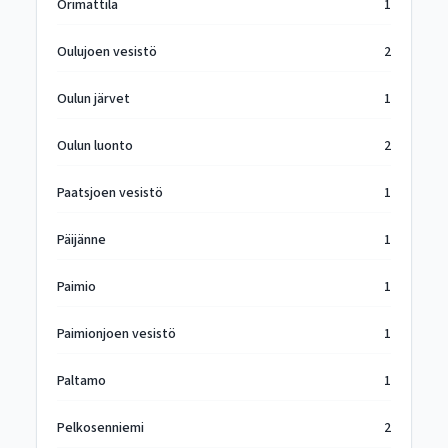
Orimattila
1
Oulujoen vesistö
2
Oulun järvet
1
Oulun luonto
2
Paatsjoen vesistö
1
Päijänne
1
Paimio
1
Paimionjoen vesistö
1
Paltamo
1
Pelkosenniemi
2