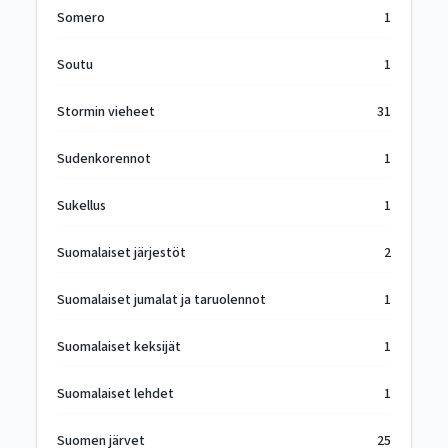
Somero
1
Soutu
1
Stormin vieheet
31
Sudenkorennot
1
Sukellus
1
Suomalaiset järjestöt
2
Suomalaiset jumalat ja taruolennot
1
Suomalaiset keksijät
1
Suomalaiset lehdet
1
Suomen järvet
25