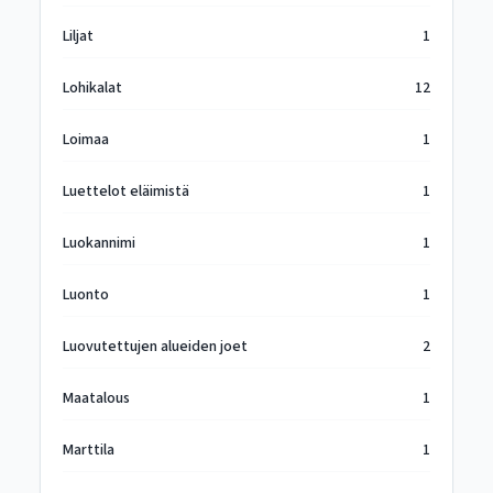
Liljat
1
Lohikalat
12
Loimaa
1
Luettelot eläimistä
1
Luokannimi
1
Luonto
1
Luovutettujen alueiden joet
2
Maatalous
1
Marttila
1