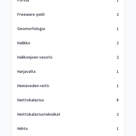
Forssa
1
Freeware-pelit
2
Geomorfologia
1
Halikko
2
Halikonjoen vesistö
2
Harjavalta
1
Heinäveden reitti
1
Heittokalastus
8
Heittokalastustekniikat
2
Hiihto
1