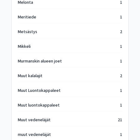
Melonta
1
Meritiede
1
Metsästys
2
Mikkeli
1
Murmanskin alueen joet
1
Muut kalalajit
2
Muut Luontokappaleet
1
Muut luontokappaleet
1
Muut vedeneläjät
21
muut vedeneläjät
1