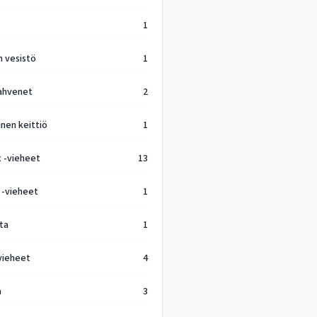
1
n vesistö
1
ahvenet
2
inen keittiö
1
x -vieheet
13
 -vieheet
1
ta
1
vieheet
4
a
3