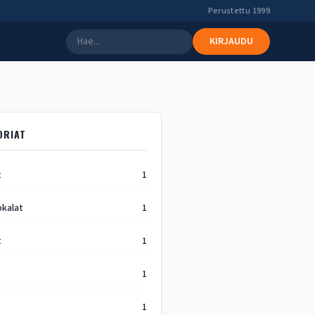
Perustettu 1999
KIRJAUDU
ORIAT
t
1
okalat
1
t
1
1
1