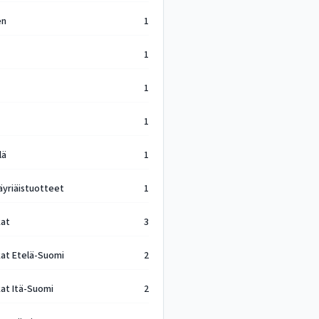
en
1
1
1
1
lä
1
 äyriäistuotteet
1
kat
3
kat Etelä-Suomi
2
kat Itä-Suomi
2