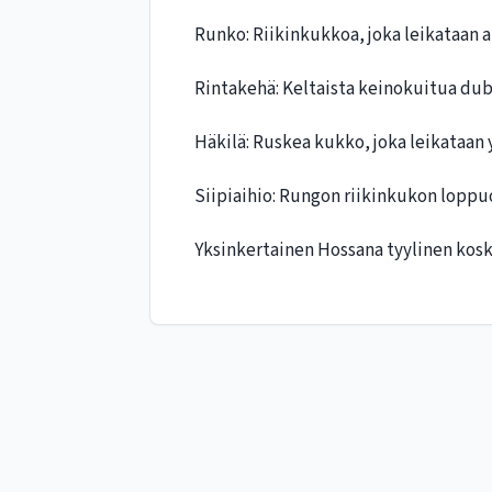
Runko: Riikinkukkoa, joka leikataan a
Rintakehä: Keltaista keinokuitua du
Häkilä: Ruskea kukko, joka leikataan 
Siipiaihio: Rungon riikinkukon loppuo
Yksinkertainen Hossana tyylinen kosk