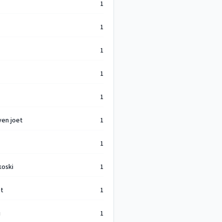
1
1
1
1
1
ven joet
1
1
oski
1
öt
1
u
1