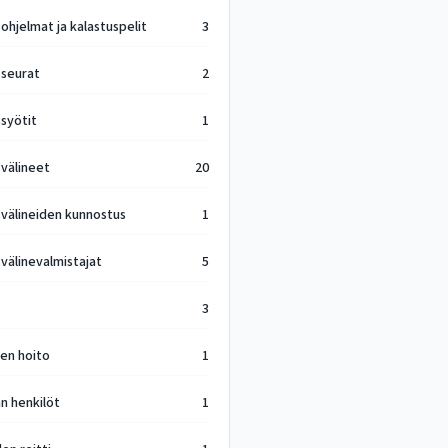
ohjelmat ja kalastuspelit
3
sseurat
2
ssyötit
1
svälineet
20
svälineiden kunnostus
1
välinevalmistajat
5
3
ien hoito
1
n henkilöt
1