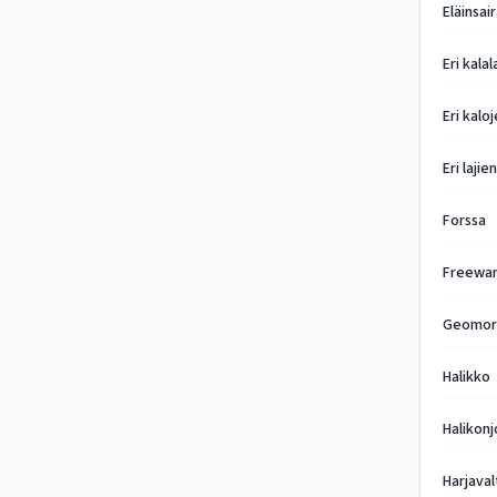
Eläinsai
Eri kala
Eri kalo
Eri lajie
Forssa
Freewar
Geomorf
Halikko
Halikonj
Harjaval