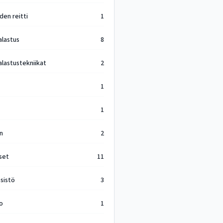
den reitti
1
alastus
8
alastustekniikat
2
1
1
n
2
set
11
esistö
3
to
1