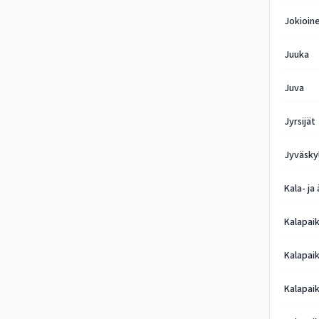
Jokioin
Juuka
Juva
Jyrsijät
Jyväsky
Kala- ja
Kalapai
Kalapai
Kalapai