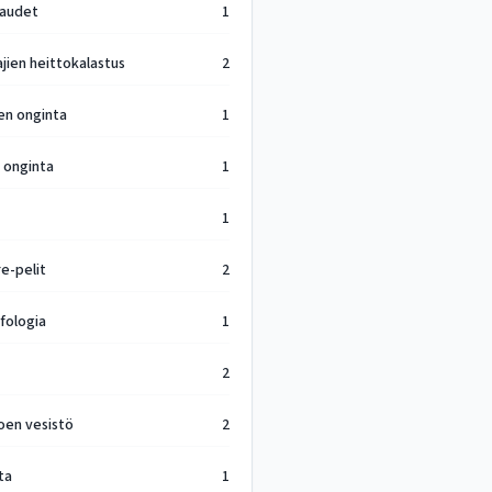
raudet
1
lajien heittokalastus
2
jen onginta
1
n onginta
1
1
e-pelit
2
ologia
1
2
oen vesistö
2
ta
1