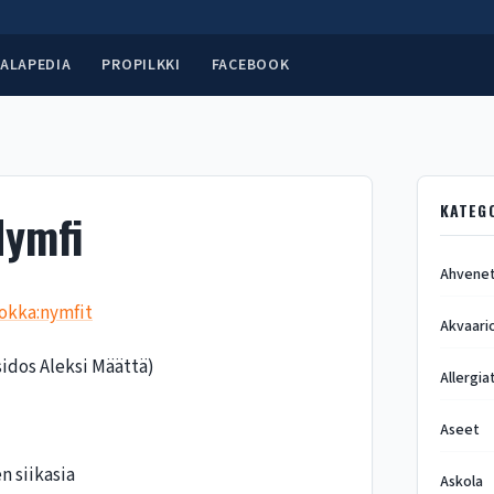
ALAPEDIA
PROPILKKI
FACEBOOK
KATEG
Nymfi
Ahvene
okka:nymfit
Akvaari
idos Aleksi Määttä)
Allergia
Aseet
n siikasia
Askola