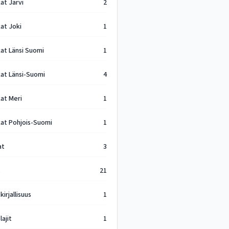
at Järvi
2
at Joki
1
kat Länsi Suomi
1
kat Länsi-Suomi
4
kat Meri
1
kat Pohjois-Suomi
1
at
3
s
21
kirjallisuus
1
lajit
1