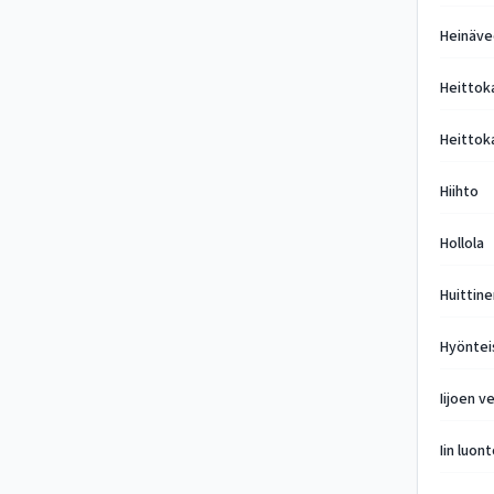
Heinäve
Heittok
Heittok
Hiihto
Hollola
Huittine
Hyöntei
Iijoen v
Iin luon