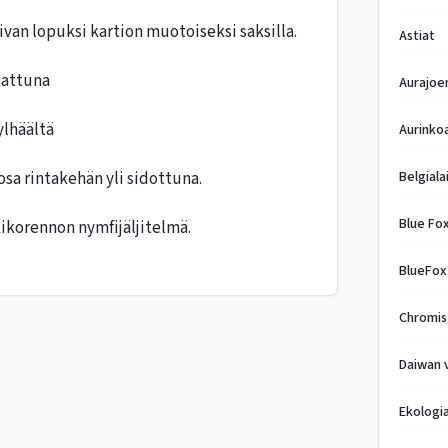
ivan lopuksi kartion muotoiseksi saksilla.
Astiat
battuna
Aurajoe
ylhäältä
Aurinko
sa rintakehän yli sidottuna.
Belgiala
Blue Fo
ikorennon nymfijäljitelmä.
BlueFox
Chromis
Daiwan 
Ekologi