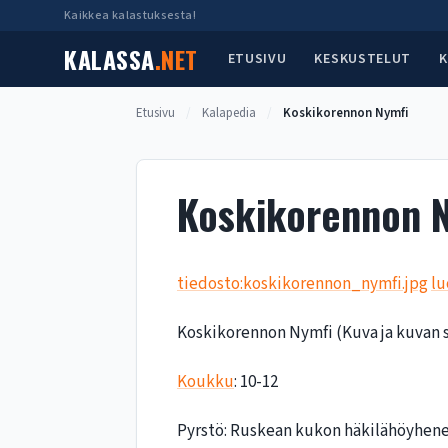
Siirry
Kaikkea kalastuksesta!
sisältöön
KALASSA
.NET
ETUSIVU
KESKUSTELUT
K
Etusivu
/
Kalapedia
/
Koskikorennon Nymfi
Koskikorennon 
tiedosto:koskikorennon_nymfi.jpg
lu
Koskikorennon Nymfi (Kuva ja kuvan s
Koukku
: 10-12
Pyrstö: Ruskean kukon häkilähöyhene