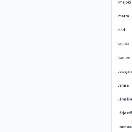
Ilmajoki
Imatra
Inari
Isojoki
Itämeri
Jalasjär
Jämsä
Jämsänk
Järjest
Joensu