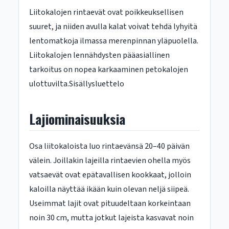
Liitokalojen rintaevät ovat poikkeuksellisen
suuret, ja niiden avulla kalat voivat tehdä lyhyitä
lentomatkoja ilmassa merenpinnan yläpuolella.
Liitokalojen lennähdysten pääasiallinen
tarkoitus on nopea karkaaminen petokalojen
ulottuvilta.Sisällysluettelo
Lajiominaisuuksia
Osa liitokaloista luo rintaevänsä 20–40 päivän
välein. Joillakin lajeilla rintaevien ohella myös
vatsaevät ovat epätavallisen kookkaat, jolloin
kaloilla näyttää ikään kuin olevan neljä siipeä.
Useimmat lajit ovat pituudeltaan korkeintaan
noin 30 cm, mutta jotkut lajeista kasvavat noin