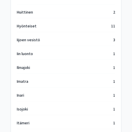
Huittinen
2
Hyönteiset
11
Iijoen vesistö
3
Iin luonto
1
Ilmajoki
1
Imatra
1
Inari
1
Isojoki
1
Itämeri
1