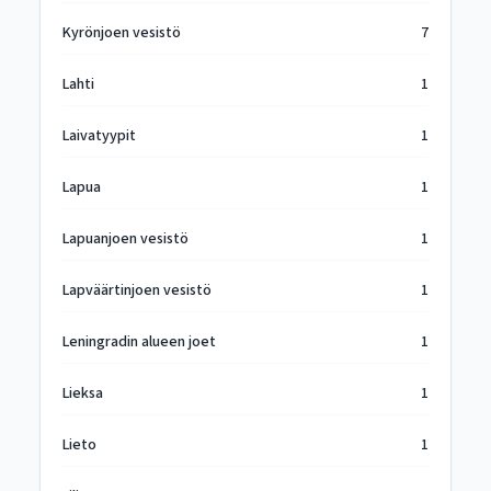
Kyrönjoen vesistö
7
Lahti
1
Laivatyypit
1
Lapua
1
Lapuanjoen vesistö
1
Lapväärtinjoen vesistö
1
Leningradin alueen joet
1
Lieksa
1
Lieto
1