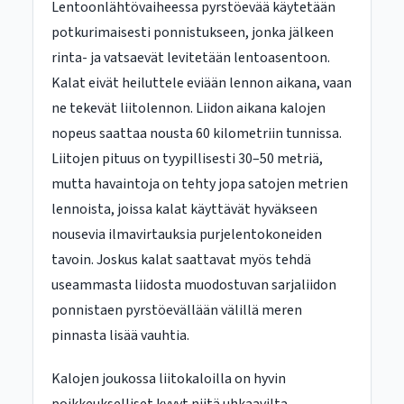
Lentoonlähtövaiheessa pyrstöevää käytetään
potkurimaisesti ponnistukseen, jonka jälkeen
rinta- ja vatsaevät levitetään lentoasentoon.
Kalat eivät heiluttele eviään lennon aikana, vaan
ne tekevät liitolennon. Liidon aikana kalojen
nopeus saattaa nousta 60 kilometriin tunnissa.
Liitojen pituus on tyypillisesti 30–50 metriä,
mutta havaintoja on tehty jopa satojen metrien
lennoista, joissa kalat käyttävät hyväkseen
nousevia ilmavirtauksia purjelentokoneiden
tavoin. Joskus kalat saattavat myös tehdä
useammasta liidosta muodostuvan sarjaliidon
ponnistaen pyrstöevällään välillä meren
pinnasta lisää vauhtia.
Kalojen joukossa liitokaloilla on hyvin