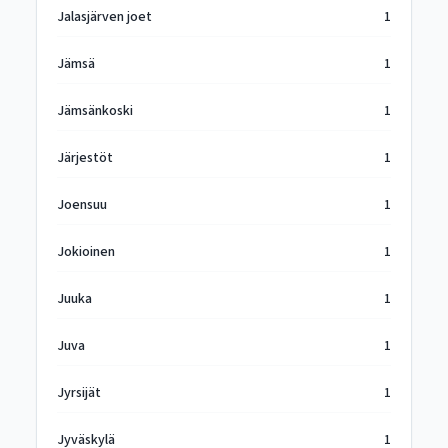
Jalasjärven joet
1
Jämsä
1
Jämsänkoski
1
Järjestöt
1
Joensuu
1
Jokioinen
1
Juuka
1
Juva
1
Jyrsijät
1
Jyväskylä
1