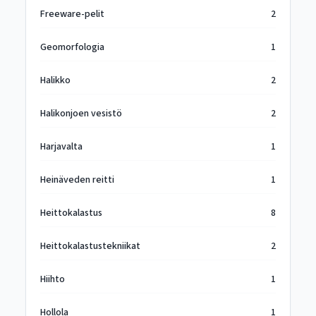
Freeware-pelit
2
Geomorfologia
1
Halikko
2
Halikonjoen vesistö
2
Harjavalta
1
Heinäveden reitti
1
Heittokalastus
8
Heittokalastustekniikat
2
Hiihto
1
Hollola
1