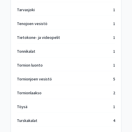
Tarvasjoki
1
Tenojoen vesistö
1
Tietokone- ja videopelit
1
Tonnikalat
1
Tornion luonto
1
Tornionjoen vesistö
5
Tornionlaakso
2
Töysä
1
Turskakalat
4