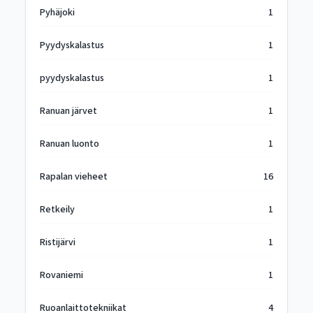
Pyhäjoki
1
Pyydyskalastus
1
pyydyskalastus
1
Ranuan järvet
1
Ranuan luonto
1
Rapalan vieheet
16
Retkeily
1
Ristijärvi
1
Rovaniemi
1
Ruoanlaittotekniikat
4