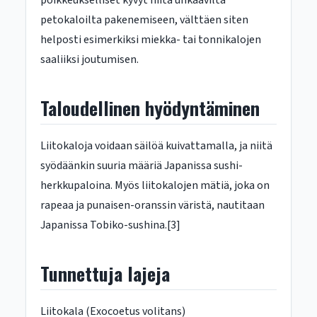
poikkeukselliset kyvyt niitä uhkaavilta
petokaloilta pakenemiseen, välttäen siten
helposti esimerkiksi miekka- tai tonnikalojen
saaliiksi joutumisen.
Taloudellinen hyödyntäminen
Liitokaloja voidaan säilöä kuivattamalla, ja niitä
syödäänkin suuria määriä Japanissa sushi-
herkkupaloina. Myös liitokalojen mätiä, joka on
rapeaa ja punaisen-oranssin väristä, nautitaan
Japanissa Tobiko-sushina.[3]
Tunnettuja lajeja
Liitokala (Exocoetus volitans)