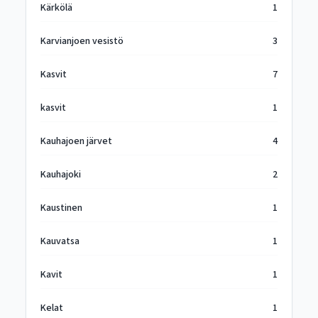
Kärkölä
1
Karvianjoen vesistö
3
Kasvit
7
kasvit
1
Kauhajoen järvet
4
Kauhajoki
2
Kaustinen
1
Kauvatsa
1
Kavit
1
Kelat
1