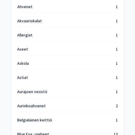
Ahvenet
1
Akvaariokalat
1
Allergiat
1
Aseet
1
Askola
1
Astiat
1
Aurajoen vesistö
1
Aurinkoahvenet
2
Belgialainen keittiö
1
Blue Fox -vieheet
13