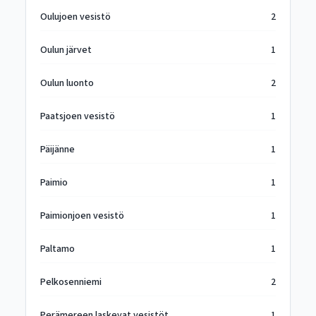
Oulujoen vesistö
2
Oulun järvet
1
Oulun luonto
2
Paatsjoen vesistö
1
Päijänne
1
Paimio
1
Paimionjoen vesistö
1
Paltamo
1
Pelkosenniemi
2
Perämereen laskevat vesistöt
1