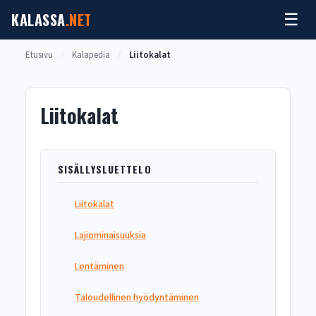
Siirry
KALASSA
.NET
☰
sisältöön
Etusivu
/
Kalapedia
/
Liitokalat
Liitokalat
SISÄLLYSLUETTELO
Liitokalat
Lajiominaisuuksia
Lentäminen
Taloudellinen hyödyntäminen