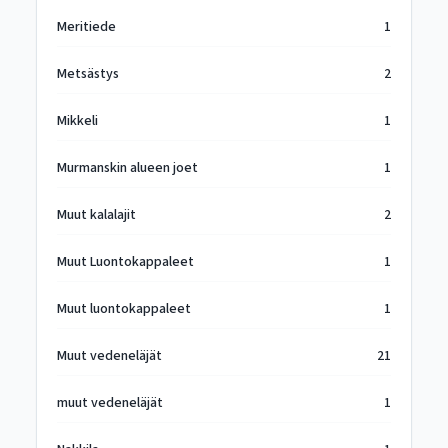
Meritiede
1
Metsästys
2
Mikkeli
1
Murmanskin alueen joet
1
Muut kalalajit
2
Muut Luontokappaleet
1
Muut luontokappaleet
1
Muut vedeneläjät
21
muut vedeneläjät
1