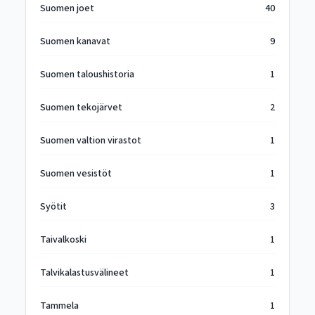
Suomen joet
40
Suomen kanavat
9
Suomen taloushistoria
1
Suomen tekojärvet
2
Suomen valtion virastot
1
Suomen vesistöt
1
Syötit
3
Taivalkoski
1
Talvikalastusvälineet
1
Tammela
1