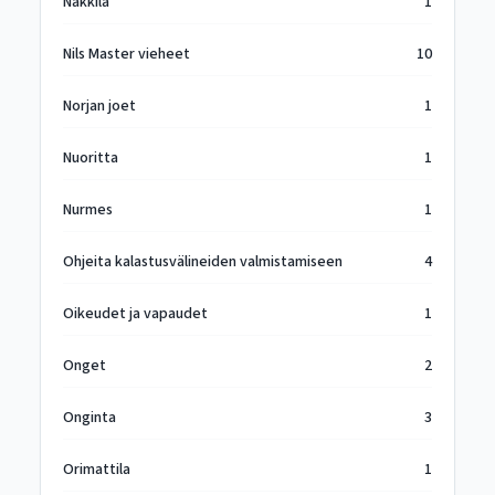
Nakkila
1
Nils Master vieheet
10
Norjan joet
1
Nuoritta
1
Nurmes
1
Ohjeita kalastusvälineiden valmistamiseen
4
Oikeudet ja vapaudet
1
Onget
2
Onginta
3
Orimattila
1