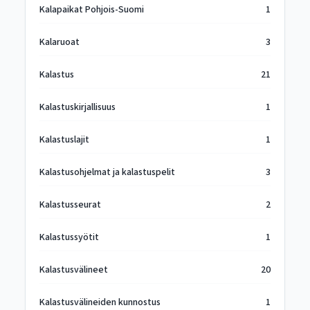
Kalapaikat Pohjois-Suomi
1
Kalaruoat
3
Kalastus
21
Kalastuskirjallisuus
1
Kalastuslajit
1
Kalastusohjelmat ja kalastuspelit
3
Kalastusseurat
2
Kalastussyötit
1
Kalastusvälineet
20
Kalastusvälineiden kunnostus
1