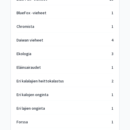
BlueFox -vieheet
1
Chromista
1
Daiwan vieheet
4
Ekologia
3
Eläinsairaudet
1
Eri kalalajien heittokalastus
2
Eri kalojen onginta
1
Eri lajien onginta
1
Forssa
1