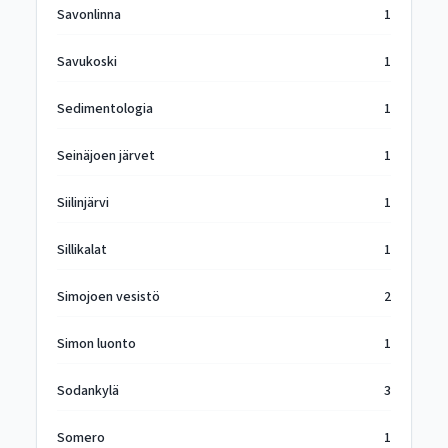
Savonlinna
1
Savukoski
1
Sedimentologia
1
Seinäjoen järvet
1
Siilinjärvi
1
Sillikalat
1
Simojoen vesistö
2
Simon luonto
1
Sodankylä
3
Somero
1