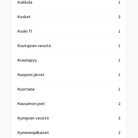
Kokkola
1
Kosket
3
Koski Tl
1
Koutajoen vesistö
1
Kruunupyy
1
Kuopion järvet
1
Kuortane
1
Kuusamon joet
2
Kymijoen vesistö
3
Kymmenjalkaiset
2