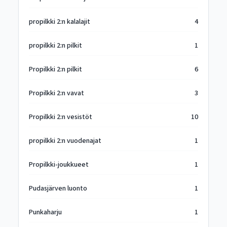
propilkki 2:n kalalajit
4
propilkki 2:n pilkit
1
Propilkki 2:n pilkit
6
Propilkki 2:n vavat
3
Propilkki 2:n vesistöt
10
propilkki 2:n vuodenajat
1
Propilkki-joukkueet
1
Pudasjärven luonto
1
Punkaharju
1