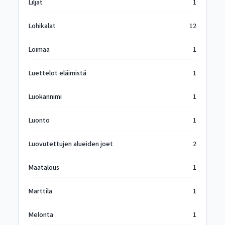
Liljat
1
Lohikalat
12
Loimaa
1
Luettelot eläimistä
1
Luokannimi
1
Luonto
1
Luovutettujen alueiden joet
2
Maatalous
1
Marttila
1
Melonta
1