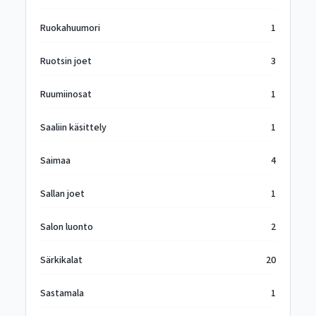
Ruokahuumori
1
Ruotsin joet
3
Ruumiinosat
1
Saaliin käsittely
1
Saimaa
4
Sallan joet
1
Salon luonto
2
Särkikalat
20
Sastamala
1