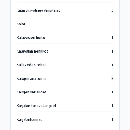
Kalastusvälinevalmistajat
5
Kalat
3
Kalavesien hoito
1
Kalevalan henkilöt
1
Kallaveden reitti
1
Kalojen anatomia
8
Kalojen sairaudet
1
Karjalan tasavallan joet
1
Karjalankannas
1