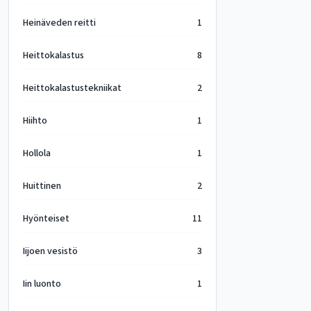
Heinäveden reitti
1
Heittokalastus
8
Heittokalastustekniikat
2
Hiihto
1
Hollola
1
Huittinen
2
Hyönteiset
11
Iijoen vesistö
3
Iin luonto
1