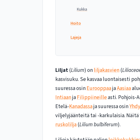
Kukka
Hoito
Lajeja
Liljat
(
Lilium
) on
liljakasvien
(
Liliacea
kasvisuku. Se kasvaa luontaisesti po
suuressa osin
Eurooppaa
ja
Aasiaa
alu
Intiaan
ja
Filippiineille
asti. Pohjois-
Etelä-
Kanadassa
ja suuressa osin
Yhdy
viljelyjäänteitä tai -karkulaisia. Näit
ruskolilja
(
Lilium bulbiferum
).