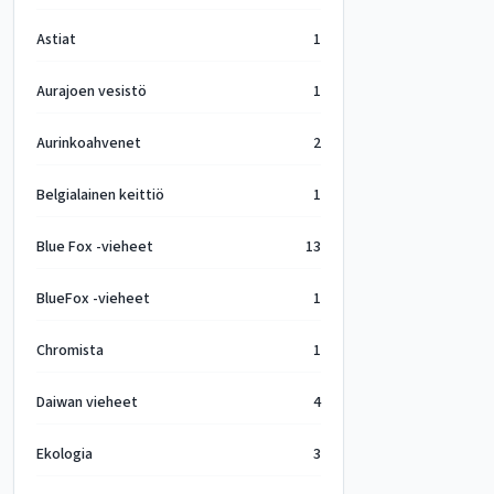
Astiat
1
Aurajoen vesistö
1
Aurinkoahvenet
2
Belgialainen keittiö
1
Blue Fox -vieheet
13
BlueFox -vieheet
1
Chromista
1
Daiwan vieheet
4
Ekologia
3