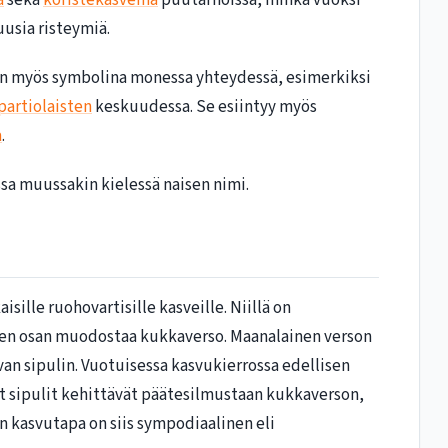
a
sekä
koristekasveina
puutarhoissa, minkä vuoksi
 uusia risteymiä.
an myös symbolina monessa yhteydessä, esimerkiksi
partiolaisten
keskuudessa. Se esiintyy myös
a
.
sa muussakin kielessä naisen nimi.
isille ruohovartisille kasveille. Niillä on
sen osan muodostaa kukkaverso. Maanalainen verson
n sipulin. Vuotuisessa kasvukierrossa edellisen
sipulit kehittävät päätesilmustaan kukkaverson,
en kasvutapa on siis sympodiaalinen eli