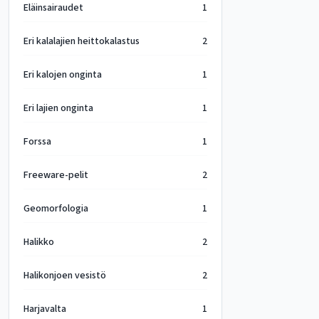
Eläinsairaudet
1
Eri kalalajien heittokalastus
2
Eri kalojen onginta
1
Eri lajien onginta
1
Forssa
1
Freeware-pelit
2
Geomorfologia
1
Halikko
2
Halikonjoen vesistö
2
Harjavalta
1