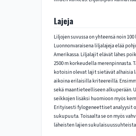
Lajeja
Liljojen suvussa on yhteensä noin 100 l
Luonnonvaraisena liljalajeja elää pohj
Amerikassa. Liljalajit elävät lähes po
2500 m korkeudella merenpinnasta. Tä
kotoisin olevat lajit sietävät alhaisia
aikoina erilaisilla kriteereillä. En
sekä maantieteelliseen alkuperään. 
seikkojen lisäksi huomioon myös kem
Erityisesti fylogeneettiset analyysit 
sukupuuta. Toisaalta se on myös vahv
läheisten lajien sukulaisuussuhteista