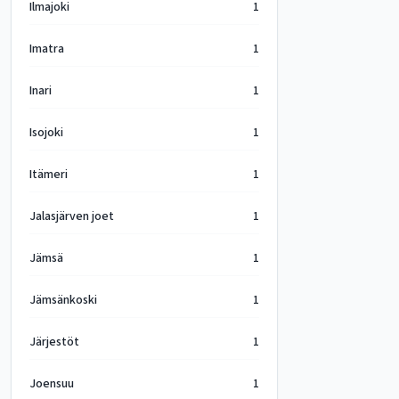
Ilmajoki
1
Imatra
1
Inari
1
Isojoki
1
Itämeri
1
Jalasjärven joet
1
Jämsä
1
Jämsänkoski
1
Järjestöt
1
Joensuu
1