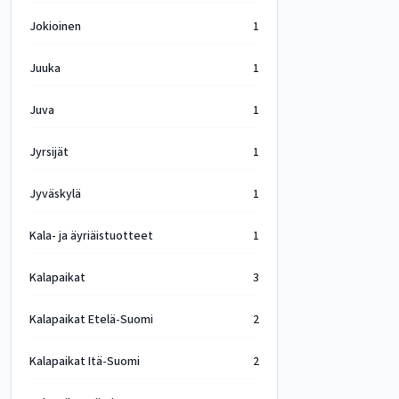
Jokioinen
1
Juuka
1
Juva
1
Jyrsijät
1
Jyväskylä
1
Kala- ja äyriäistuotteet
1
Kalapaikat
3
Kalapaikat Etelä-Suomi
2
Kalapaikat Itä-Suomi
2