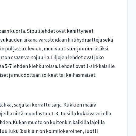
apaan kuorta. Sipulilehdet ovat kehittyneet
svukauden aikana varastoidaan hiilihydraatteja sekä
ulin pohjassa olevien, monivuotisten juurien lisäksi
son osaan versojuuria. Liljojen lehdet ovat joko
ssä 5-7 lehden kiehkuroissa. Lehdet ovat 1-sirkkaisille
aiset ja muodoltaan soikeat tai keihäsmäiset.
hkä, sarja tai kerrattu sarja. Kukkien määrä
lajeilla niitä muodostuu 1-3, toisilla kukkiva voi olla
hden. Kukan muoto on kuitenkin kaikilla lajeilla
uu luku 3: sikiäin on kolmilokeroinen, luotti