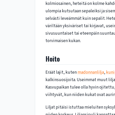
kolmiosainen, heteitä on kolme kahde
ulompia kutsutaan sepaleiksi ja sisemp
selvästi leveämmät kuin sepalit. Hete
väriltään yksiväriset tai kirjavat, use
sivusuuntaiset tai eteenpäin suuntau
torvimaisen kukan.
Hoito
Eräät lajit, kuten
madonnanlilja
,
kuni
kalkinsuosijoita. Useimmat muut lilja
Kasvupaikan tulee olla hyvin ojitettu,
viihtyvät, kun niiden kukat ovat aurin
Liljat pitäisi istuttaa mieluiten syksy
niiden korkeus. Liljansipuli kannatta