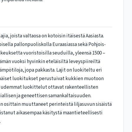
ajia, joista valtaosa on kotoisin itäisestä Aasiasta.
oisella pallonpuoliskolla Euraasiassa sekä Pohjois-
ikkeuksetta vuoristoisilla seuduilla, yleensä 1500 –
män vuoksi hyvinkin eteläisiltä leveyspiireiltä
 lämpötiloja, jopa pakkasta. Lajit on luokiteltu eri
simmäiset luokitukset perustuivat kukkien muotoon
Uudemmat luokittelut ottavat rakenteellisten
iallisen ja geneettisen samankaltaisuuden.
on osittain muuttaneet perinteistä liljasuvun sisäistä
istanut aikasempaa käsitystä maantieteellisesti
.