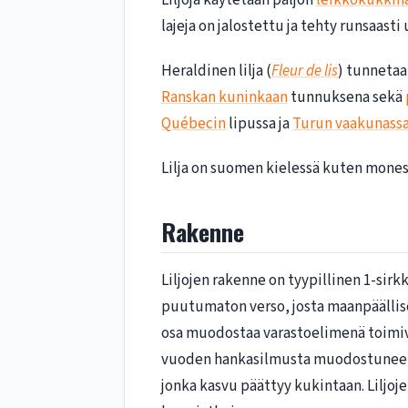
Liljoja käytetään paljon
leikkokukkin
lajeja on jalostettu ja tehty runsaasti
Heraldinen lilja (
Fleur de lis
) tunneta
Ranskan kuninkaan
tunnuksena sekä
Québecin
lipussa ja
Turun vaakunass
Lilja on suomen kielessä kuten mones
Rakenne
Liljojen rakenne on tyypillinen 1-sirkka
puutumaton verso, josta maanpäälli
osa muodostaa varastoelimenä toimiva
vuoden hankasilmusta muodostuneet 
jonka kasvu päättyy kukintaan. Liljoj