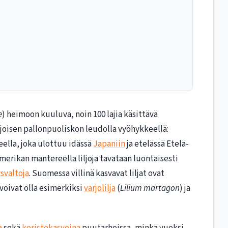
e
) heimoon kuuluva, noin 100 lajia käsittävä
hjoisen pallonpuoliskon leudolla vyöhykkeellä:
eella, joka ulottuu idässä
Japaniin
ja etelässä Etelä-
Amerikan mantereella liljoja tavataan luontaisesti
svaltoja
. Suomessa villinä kasvavat liljat ovat
ä voivat olla esimerkiksi
varjolilja
(
Lilium martagon
) ja