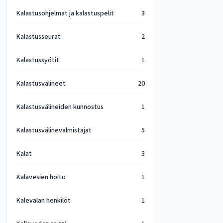
Kalastusohjelmat ja kalastuspelit
3
Kalastusseurat
2
Kalastussyötit
1
Kalastusvälineet
20
Kalastusvälineiden kunnostus
1
Kalastusvälinevalmistajat
5
Kalat
3
Kalavesien hoito
1
Kalevalan henkilöt
1