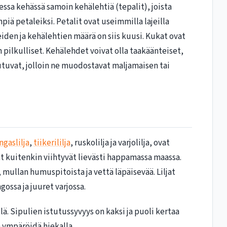
ssa kehässä samoin kehälehtiä (tepalit), joista
iä petaleiksi. Petalit ovat useimmilla lajeilla
iden ja kehälehtien määrä on siis kuusi. Kukat ovat
in pilkulliset. Kehälehdet voivat olla taakäänteiset,
tuvat, jolloin ne muodostavat maljamaisen tai
ngaslilja
,
tiikerililja
, ruskolilja ja varjolilja, ovat
t kuitenkin viihtyvät lievästi happamassa maassa.
 mullan humuspitoista ja vettä läpäisevää. Liljat
gossa ja juuret varjossa.
llä. Sipulien istutussyvyys on kaksi ja puoli kertaa
a ympäröidä hiekalla.