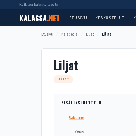
Siirry
Kaikkea kalastuksesta!
sisältöön
KALASSA
.NET
ETUSIVU
KESKUSTELUT
K
Etusivu
/
Kalapedia
/
Liljat
/
Liljat
Liljat
LILJAT
SISÄLLYSLUETTELO
Rakenne
Verso