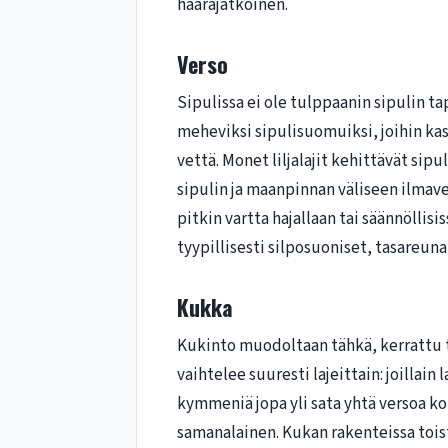
haarajatkoinen.
Verso
Sipulissa ei ole tulppaanin sipulin t
meheviksi sipulisuomuiksi, joihin ka
vettä. Monet liljalajit kehittävät sip
sipulin ja maanpinnan väliseen ilmaver
pitkin vartta hajallaan tai säännöllisi
tyypillisesti silposuoniset, tasareun
Kukka
Kukinto muodoltaan tähkä, kerrattu tä
vaihtelee suuresti lajeittain: joillain 
kymmeniä jopa yli sata yhtä versoa ko
samanalainen. Kukan rakenteissa toist