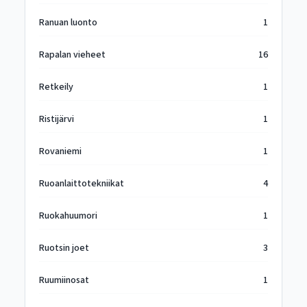
Ranuan luonto
1
Rapalan vieheet
16
Retkeily
1
Ristijärvi
1
Rovaniemi
1
Ruoanlaittotekniikat
4
Ruokahuumori
1
Ruotsin joet
3
Ruumiinosat
1