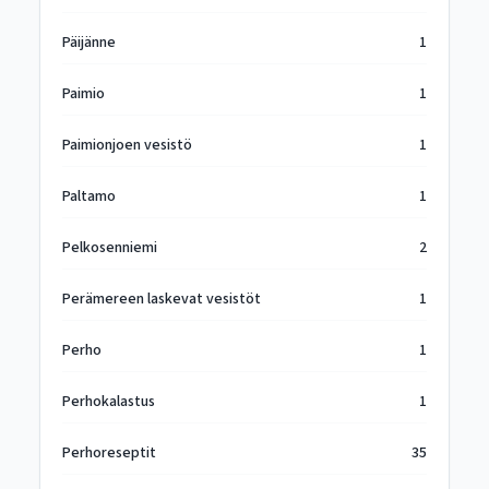
Päijänne
1
Paimio
1
Paimionjoen vesistö
1
Paltamo
1
Pelkosenniemi
2
Perämereen laskevat vesistöt
1
Perho
1
Perhokalastus
1
Perhoreseptit
35