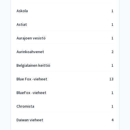
Askola
1
Astiat
1
Aurajoen vesistö
1
Aurinkoahvenet
2
Belgialainen keittiö
1
Blue Fox -vieheet
13
BlueFox -vieheet
1
Chromista
1
Daiwan vieheet
4