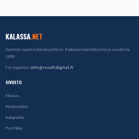
KALASSA
.NET
Suomen suurin kalastusyhteisö. Kaikkea kalastuksesta jo vuodesta
1999.
For inquiries:
info@resultdigital.fi
SIVUSTO
Etusivu
Keskustelut
Kalapedia
Pro Pilkki