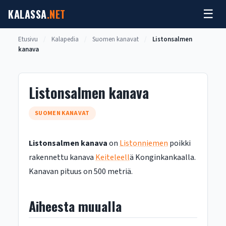
Siirry
KALASSA
.NET
☰
sisältöön
Etusivu
/
Kalapedia
/
Suomen kanavat
/
Listonsalmen
kanava
Listonsalmen kanava
SUOMEN KANAVAT
Listonsalmen kanava
on
Listonniemen
poikki
rakennettu kanava
Keiteleell
ä Konginkankaalla.
Kanavan pituus on 500 metriä.
Aiheesta muualla