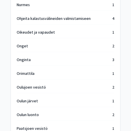
Nurmes
1
Ohjeita kalastusvälineiden valmistamiseen
4
Oikeudet ja vapaudet
1
Onget
2
Onginta
3
Orimattila
1
Oulujoen vesistö
2
Oulun järvet
1
Oulun luonto
2
Paatsjoen vesistö
1