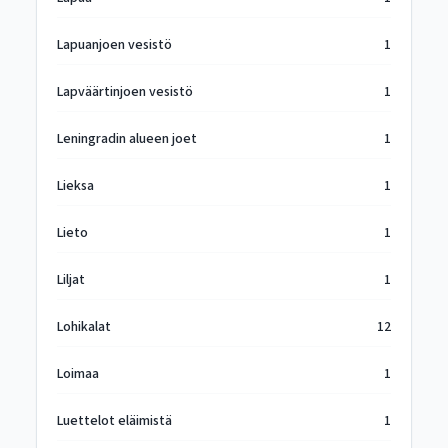
Lapuanjoen vesistö
1
Lapväärtinjoen vesistö
1
Leningradin alueen joet
1
Lieksa
1
Lieto
1
Liljat
1
Lohikalat
12
Loimaa
1
Luettelot eläimistä
1