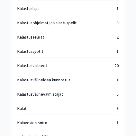
Kalastuslajit
1
Kalastusohjelmat ja kalastuspelit
3
Kalastusseurat
2
Kalastussyötit
1
Kalastusvälineet
20
Kalastusvälineiden kunnostus
1
Kalastusvälinevalmistajat
5
Kalat
3
Kalavesien hoito
1