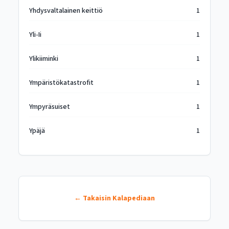
Yhdysvaltalainen keittiö
1
Yli-Ii
1
Ylikiiminki
1
Ympäristökatastrofit
1
Ympyräsuiset
1
Ypäjä
1
← Takaisin Kalapediaan