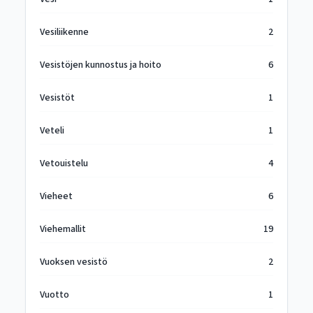
Vesiliikenne
2
Vesistöjen kunnostus ja hoito
6
Vesistöt
1
Veteli
1
Vetouistelu
4
Vieheet
6
Viehemallit
19
Vuoksen vesistö
2
Vuotto
1