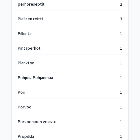
perhoreseptit
2
Pielisen reitti
3
Pilkintä
1
Pintaperhot
1
Plankton
1
Pohjois-Pohjanmaa
1
Pori
1
Porvoo
1
Porvoonjoen vesistö
1
Propilkki
1