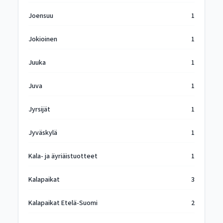
Joensuu
1
Jokioinen
1
Juuka
1
Juva
1
Jyrsijät
1
Jyväskylä
1
Kala- ja äyriäistuotteet
1
Kalapaikat
3
Kalapaikat Etelä-Suomi
2