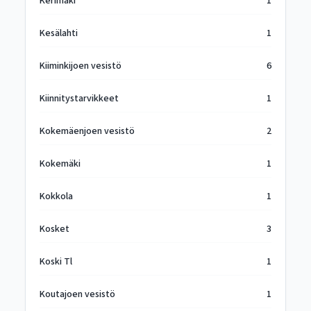
Kerimäki
1
Kesälahti
1
Kiiminkijoen vesistö
6
Kiinnitystarvikkeet
1
Kokemäenjoen vesistö
2
Kokemäki
1
Kokkola
1
Kosket
3
Koski Tl
1
Koutajoen vesistö
1