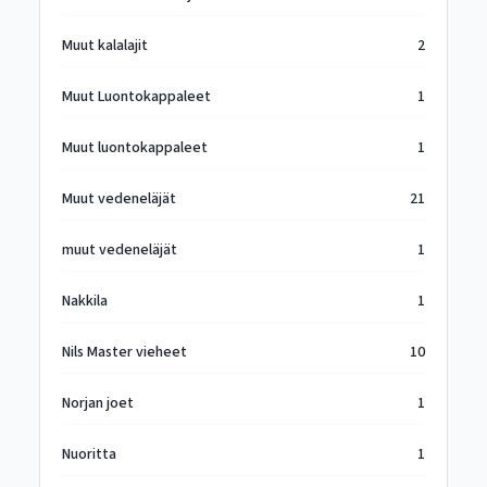
Muut kalalajit
2
Muut Luontokappaleet
1
Muut luontokappaleet
1
Muut vedeneläjät
21
muut vedeneläjät
1
Nakkila
1
Nils Master vieheet
10
Norjan joet
1
Nuoritta
1