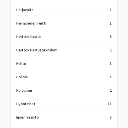
Harjavalta
1
Heinäveden reitti
1
Heittokalastus
8
Heittokalastustekniikat
2
Hiihto
1
Hollola
1
Huittinen
2
Hyönteiset
11
Iijoen vesistö
3