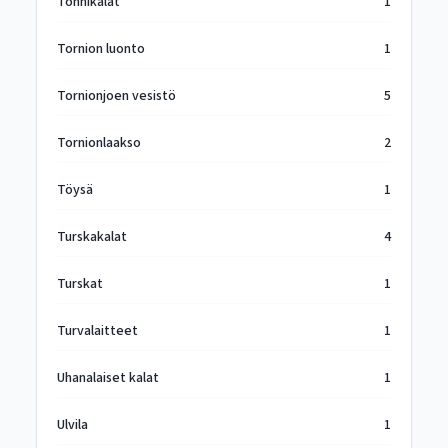
Tonnikalat
1
Tornion luonto
1
Tornionjoen vesistö
5
Tornionlaakso
2
Töysä
1
Turskakalat
4
Turskat
1
Turvalaitteet
1
Uhanalaiset kalat
1
Ulvila
1