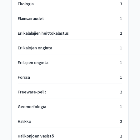
Ekologia
3
Eläinsairaudet
1
Eri kalalajien heittokalastus
2
Eri kalojen onginta
1
Eri lajien onginta
1
Forssa
1
Freeware-pelit
2
Geomorfologia
1
Halikko
2
Halikonjoen vesistö
2