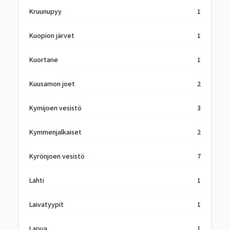
Kruunupyy
1
Kuopion järvet
1
Kuortane
1
Kuusamon joet
2
Kymijoen vesistö
3
Kymmenjalkaiset
2
Kyrönjoen vesistö
7
Lahti
1
Laivatyypit
1
Lapua
1