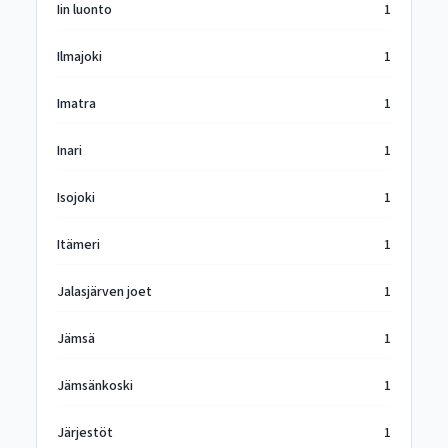
Iin luonto
1
Ilmajoki
1
Imatra
1
Inari
1
Isojoki
1
Itämeri
1
Jalasjärven joet
1
Jämsä
1
Jämsänkoski
1
Järjestöt
1