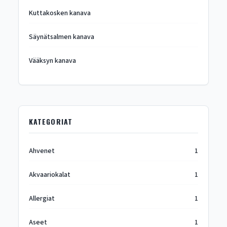
Kuttakosken kanava
Säynätsalmen kanava
Vääksyn kanava
KATEGORIAT
Ahvenet
1
Akvaariokalat
1
Allergiat
1
Aseet
1