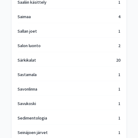
Saaliin käsittely
1
Saimaa
4
Sallan joet
1
Salon luonto
2
Särkikalat
20
Sastamala
1
Savonlinna
1
Savukoski
1
Sedimentologia
1
Seinäjoen järvet
1