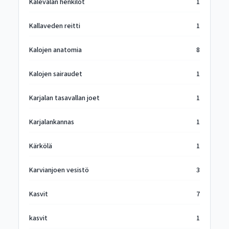
Kalevalan henkilöt
1
Kallaveden reitti
1
Kalojen anatomia
8
Kalojen sairaudet
1
Karjalan tasavallan joet
1
Karjalankannas
1
Kärkölä
1
Karvianjoen vesistö
3
Kasvit
7
kasvit
1