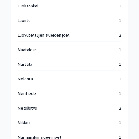
Luokannimi
1
Luonto
1
Luovutettujen alueiden joet
2
Maatalous
1
Marttila
1
Melonta
1
Meritiede
1
Metsästys
2
Mikkeli
1
Murmanskin alueen joet
1