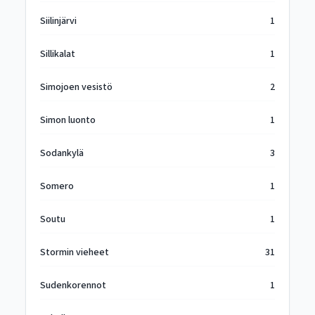
Siilinjärvi
1
Sillikalat
1
Simojoen vesistö
2
Simon luonto
1
Sodankylä
3
Somero
1
Soutu
1
Stormin vieheet
31
Sudenkorennot
1