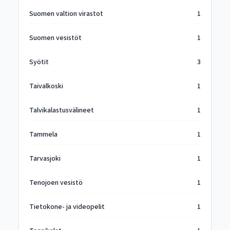
Suomen valtion virastot
1
Suomen vesistöt
1
Syötit
3
Taivalkoski
1
Talvikalastusvälineet
1
Tammela
1
Tarvasjoki
1
Tenojoen vesistö
1
Tietokone- ja videopelit
1