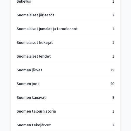
Sukellus
1
Suomalaiset järjestöt
2
Suomalaiset jumalat ja taruolennot
1
Suomalaiset keksijät
1
Suomalaiset lehdet
1
Suomen järvet
25
Suomen joet
40
Suomen kanavat
9
Suomen taloushistoria
1
Suomen tekojärvet
2