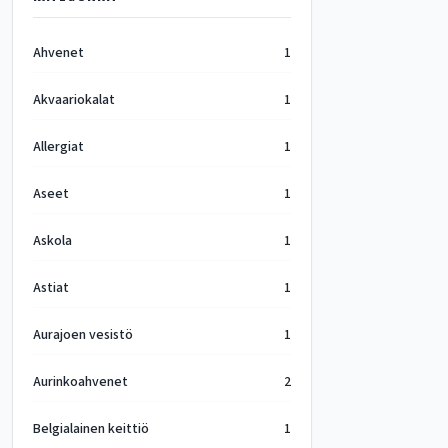
Ahvenet
1
Akvaariokalat
1
Allergiat
1
Aseet
1
Askola
1
Astiat
1
Aurajoen vesistö
1
Aurinkoahvenet
2
Belgialainen keittiö
1