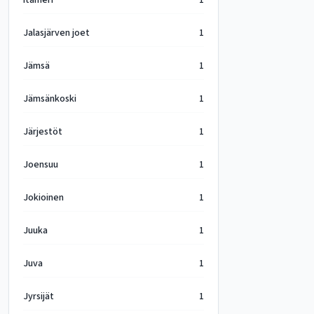
Itämeri
1
Jalasjärven joet
1
Jämsä
1
Jämsänkoski
1
Järjestöt
1
Joensuu
1
Jokioinen
1
Juuka
1
Juva
1
Jyrsijät
1