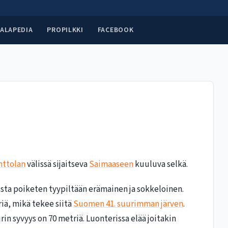
ALAPEDIA
PROPILKKI
FACEBOOK
nttolan
välissä sijaitseva
Saimaaseen
kuuluva selkä.
sta poiketen tyypiltään erämainen ja sokkeloinen.
riä, mikä tekee siitä
Suomen 41. suurimman järven
.
rin syvyys on 70 metriä. Luonterissa elää joitakin