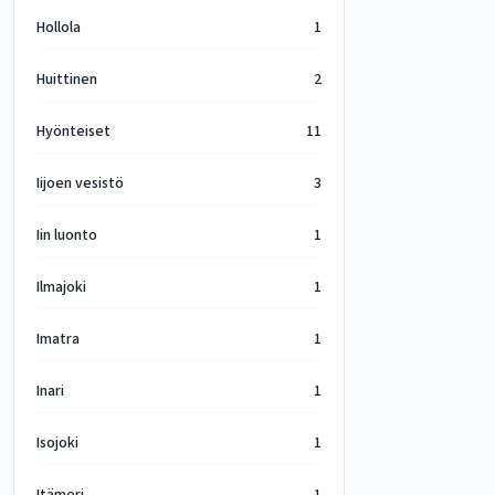
Hollola
1
Huittinen
2
Hyönteiset
11
Iijoen vesistö
3
Iin luonto
1
Ilmajoki
1
Imatra
1
Inari
1
Isojoki
1