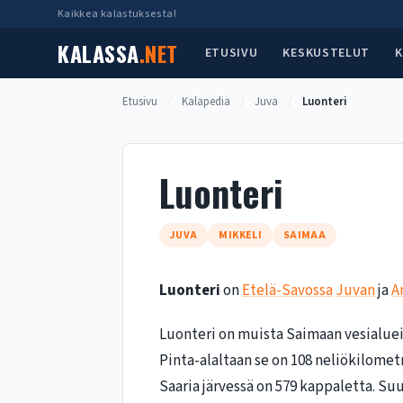
Siirry
Kaikkea kalastuksesta!
sisältöön
KALASSA
.NET
ETUSIVU
KESKUSTELUT
K
Etusivu
/
Kalapedia
/
Juva
/
Luonteri
Luonteri
JUVA
MIKKELI
SAIMAA
Luonteri
on
Etelä-Savossa
Juvan
ja
A
Luonteri on muista Saimaan vesialuei
Pinta-alaltaan se on 108 neliökilomet
Saaria järvessä on 579 kappaletta. Suu