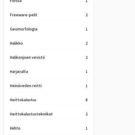
Forssa
1
Freeware-pelit
2
Geomorfologia
1
Halikko
2
Halikonjoen vesistö
2
Harjavalta
1
Heinäveden reitti
1
Heittokalastus
8
Heittokalastustekniikat
2
Hiihto
1