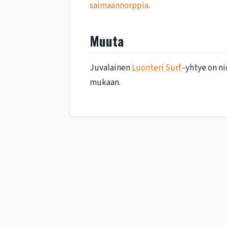
saimaannorppia
.
Muuta
Juvalainen
Luonteri Surf
-yhtye on ni
mukaan.