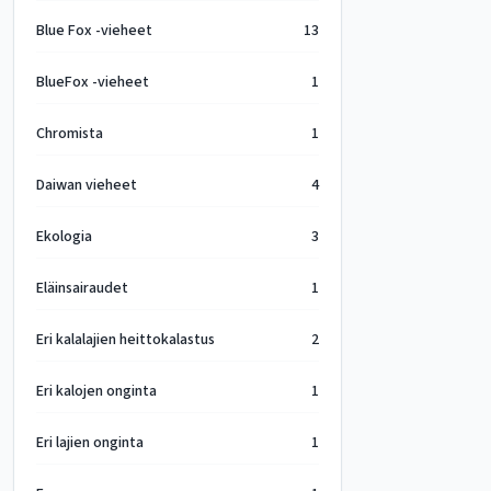
Blue Fox -vieheet
13
BlueFox -vieheet
1
Chromista
1
Daiwan vieheet
4
Ekologia
3
Eläinsairaudet
1
Eri kalalajien heittokalastus
2
Eri kalojen onginta
1
Eri lajien onginta
1