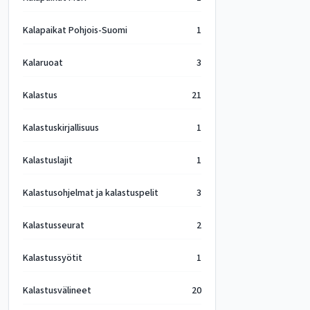
Kalapaikat Pohjois-Suomi
1
Kalaruoat
3
Kalastus
21
Kalastuskirjallisuus
1
Kalastuslajit
1
Kalastusohjelmat ja kalastuspelit
3
Kalastusseurat
2
Kalastussyötit
1
Kalastusvälineet
20