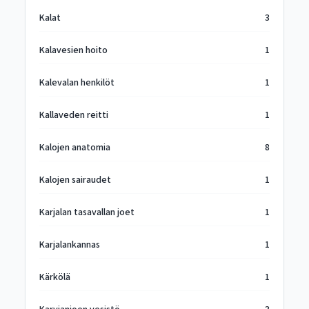
Kalat
3
Kalavesien hoito
1
Kalevalan henkilöt
1
Kallaveden reitti
1
Kalojen anatomia
8
Kalojen sairaudet
1
Karjalan tasavallan joet
1
Karjalankannas
1
Kärkölä
1