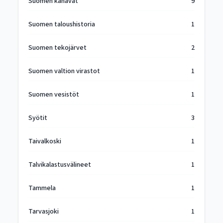
Suomen kanavat
9
Suomen taloushistoria
1
Suomen tekojärvet
2
Suomen valtion virastot
1
Suomen vesistöt
1
Syötit
3
Taivalkoski
1
Talvikalastusvälineet
1
Tammela
1
Tarvasjoki
1