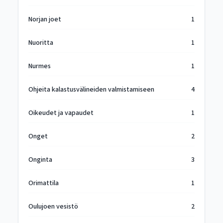
Norjan joet
1
Nuoritta
1
Nurmes
1
Ohjeita kalastusvälineiden valmistamiseen
4
Oikeudet ja vapaudet
1
Onget
2
Onginta
3
Orimattila
1
Oulujoen vesistö
2