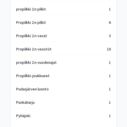
propilkki 2:n pilkit
1
Propilkki 2:n pilkit
6
Propilkki 2:n vavat
3
Propilkki 2:n vesistöt
10
propilkki 2:n vuodenajat
1
Propilkki-joukkueet
1
Pudasjärven luonto
1
Punkaharju
1
Pyhäjoki
1