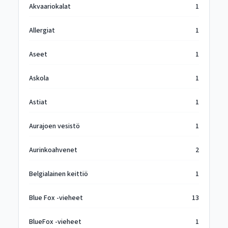
Akvaariokalat
1
Allergiat
1
Aseet
1
Askola
1
Astiat
1
Aurajoen vesistö
1
Aurinkoahvenet
2
Belgialainen keittiö
1
Blue Fox -vieheet
13
BlueFox -vieheet
1