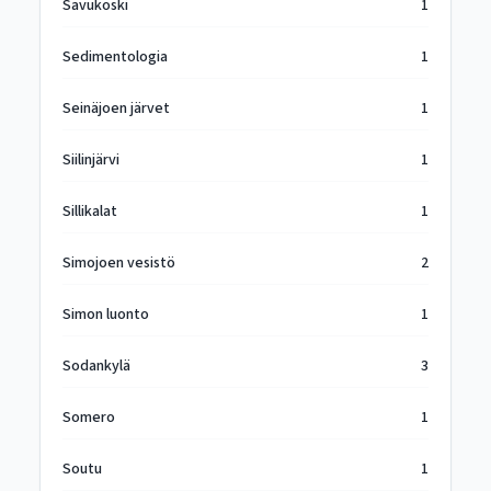
Savukoski
1
Sedimentologia
1
Seinäjoen järvet
1
Siilinjärvi
1
Sillikalat
1
Simojoen vesistö
2
Simon luonto
1
Sodankylä
3
Somero
1
Soutu
1