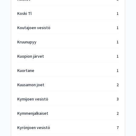
Koski Tl
1
Koutajoen vesistö
1
Kruunupyy
1
Kuopion järvet
1
Kuortane
1
Kuusamon joet
2
Kymijoen vesistö
3
Kymmenjalkaiset
2
Kyrönjoen vesistö
7