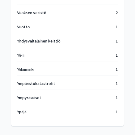
Vuoksen vesistö
2
Vuotto
1
Yhdysvaltalainen keittiö
1
Yli-Ii
1
Ylikiiminki
1
Ympäristökatastrofit
1
Ympyräsuiset
1
Ypäjä
1