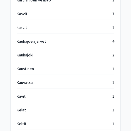
Karvianjoen vesistö
3
Kasvit
7
kasvit
1
Kauhajoen järvet
4
Kauhajoki
2
Kaustinen
1
Kauvatsa
1
Kavit
1
Kelat
1
Keltit
1