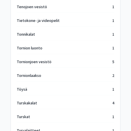
Tenojoen vesistö
1
Tietokone- ja videopelit
1
Tonnikalat
1
Tornion luonto
1
Tornionjoen vesistö
5
Tornionlaakso
2
Töysä
1
Turskakalat
4
Turskat
1
Turvalaitteet
1