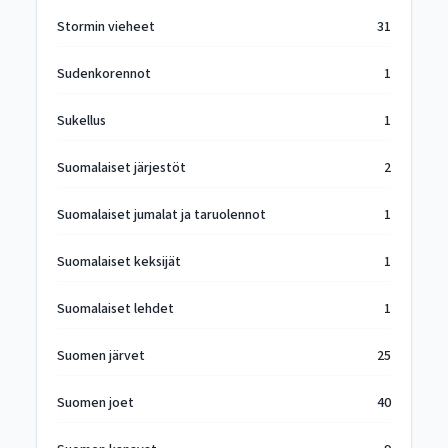
Stormin vieheet
31
Sudenkorennot
1
Sukellus
1
Suomalaiset järjestöt
2
Suomalaiset jumalat ja taruolennot
1
Suomalaiset keksijät
1
Suomalaiset lehdet
1
Suomen järvet
25
Suomen joet
40