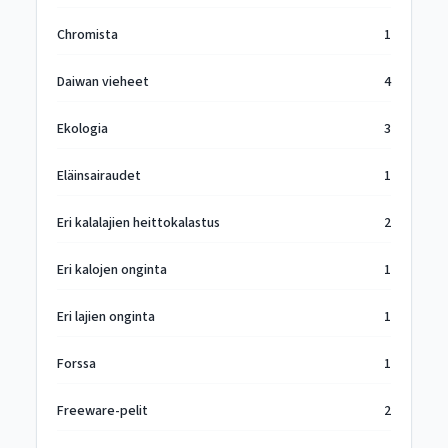
Chromista
1
Daiwan vieheet
4
Ekologia
3
Eläinsairaudet
1
Eri kalalajien heittokalastus
2
Eri kalojen onginta
1
Eri lajien onginta
1
Forssa
1
Freeware-pelit
2