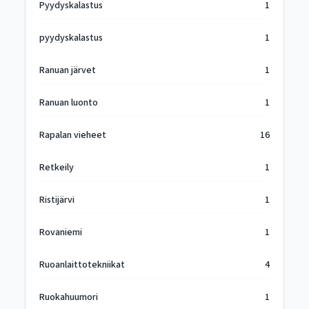
Pyydyskalastus
1
pyydyskalastus
1
Ranuan järvet
1
Ranuan luonto
1
Rapalan vieheet
16
Retkeily
1
Ristijärvi
1
Rovaniemi
1
Ruoanlaittotekniikat
4
Ruokahuumori
1