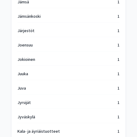
Jämsä
1
Jämsänkoski
1
Järjestöt
1
Joensuu
1
Jokioinen
1
Juuka
1
Juva
1
Jyrsijät
1
Jyväskylä
1
Kala- ja äyriäistuotteet
1