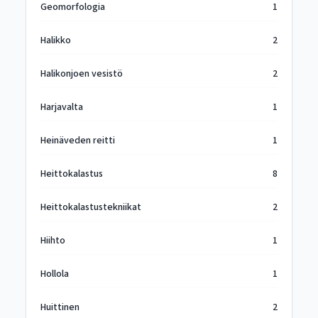
Geomorfologia
1
Halikko
2
Halikonjoen vesistö
2
Harjavalta
1
Heinäveden reitti
1
Heittokalastus
8
Heittokalastustekniikat
2
Hiihto
1
Hollola
1
Huittinen
2