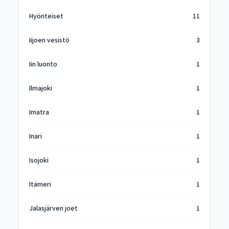
Hyönteiset
11
Iijoen vesistö
3
Iin luonto
1
Ilmajoki
1
Imatra
1
Inari
1
Isojoki
1
Itämeri
1
Jalasjärven joet
1