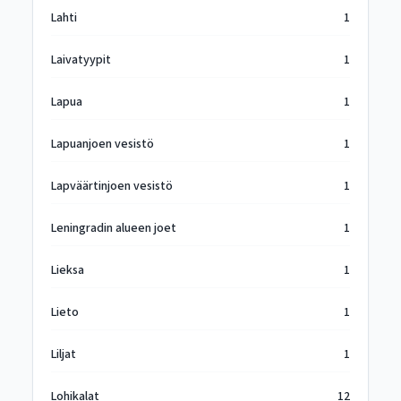
Lahti
1
Laivatyypit
1
Lapua
1
Lapuanjoen vesistö
1
Lapväärtinjoen vesistö
1
Leningradin alueen joet
1
Lieksa
1
Lieto
1
Liljat
1
Lohikalat
12