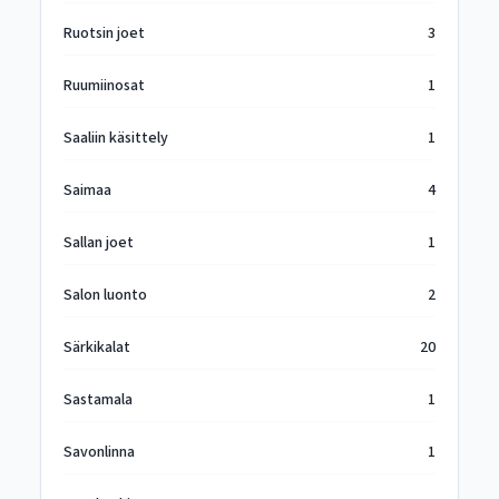
Ruotsin joet
3
Ruumiinosat
1
Saaliin käsittely
1
Saimaa
4
Sallan joet
1
Salon luonto
2
Särkikalat
20
Sastamala
1
Savonlinna
1