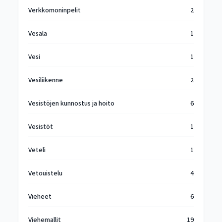
Verkkomoninpelit
2
Vesala
1
Vesi
1
Vesiliikenne
2
Vesistöjen kunnostus ja hoito
6
Vesistöt
1
Veteli
1
Vetouistelu
4
Vieheet
6
Viehemallit
19