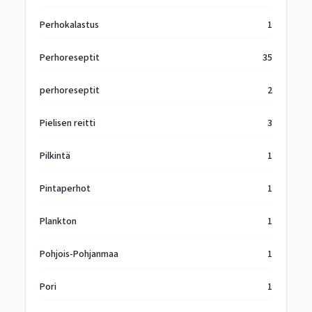
Perhokalastus
1
Perhoreseptit
35
perhoreseptit
2
Pielisen reitti
3
Pilkintä
1
Pintaperhot
1
Plankton
1
Pohjois-Pohjanmaa
1
Pori
1