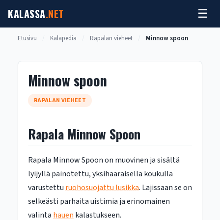
Siirry
KALASSA
.NET
☰
sisältöön
Etusivu
/
Kalapedia
/
Rapalan vieheet
/
Minnow spoon
Minnow spoon
RAPALAN VIEHEET
Rapala Minnow Spoon
Rapala Minnow Spoon on muovinen ja sisältä
lyijyllä painotettu, yksihaaraisella koukulla
varustettu
ruohosuojattu lusikka
. Lajissaan se on
selkeästi parhaita uistimia ja erinomainen
valinta
hauen
kalastukseen.