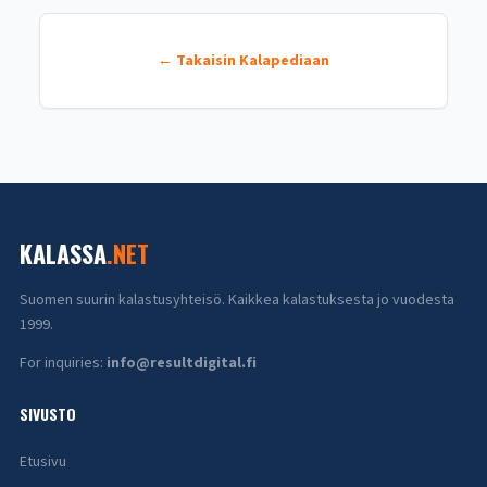
← Takaisin Kalapediaan
KALASSA
.NET
Suomen suurin kalastusyhteisö. Kaikkea kalastuksesta jo vuodesta
1999.
For inquiries:
info@resultdigital.fi
SIVUSTO
Etusivu