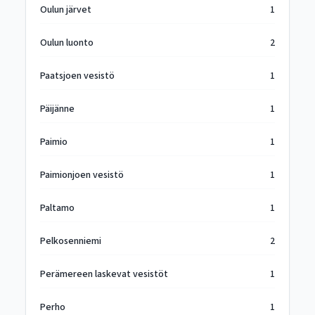
Oulun järvet
1
Oulun luonto
2
Paatsjoen vesistö
1
Päijänne
1
Paimio
1
Paimionjoen vesistö
1
Paltamo
1
Pelkosenniemi
2
Perämereen laskevat vesistöt
1
Perho
1