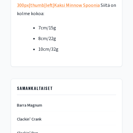
300px|thumb|left|Kaksi Minnow Spoonia
Siitä on
kolme kokoa:
7cm/15g
8cm/22g
10cm/32g
SAMANKALTAISET
Barra Magnum
Clackin’ Crank