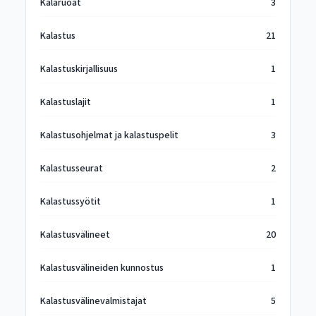
Kalaruoat
3
Kalastus
21
Kalastuskirjallisuus
1
Kalastuslajit
1
Kalastusohjelmat ja kalastuspelit
3
Kalastusseurat
2
Kalastussyötit
1
Kalastusvälineet
20
Kalastusvälineiden kunnostus
1
Kalastusvälinevalmistajat
5