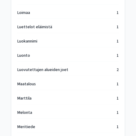
Loimaa
1
Luettelot eläimistä
1
Luokannimi
1
Luonto
1
Luovutettujen alueiden joet
2
Maatalous
1
Marttila
1
Melonta
1
Meritiede
1