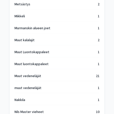
Metsästys
2
Mikkeli
1
Murmanskin alueen joet
1
Muut kalalajit
2
Muut Luontokappaleet
1
Muut luontokappaleet
1
Muut vedeneläjät
21
muut vedeneläjät
1
Nakkila
1
Nils Master vieheet
10