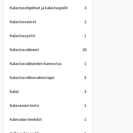
Kalastusohjelmat ja kalastuspelit
3
Kalastusseurat
2
Kalastussyötit
1
Kalastusvälineet
20
Kalastusvälineiden kunnostus
1
Kalastusvälinevalmistajat
5
Kalat
3
Kalavesien hoito
1
Kalevalan henkilöt
1