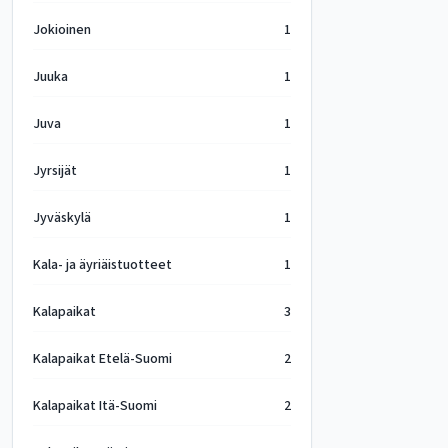
Jokioinen
1
Juuka
1
Juva
1
Jyrsijät
1
Jyväskylä
1
Kala- ja äyriäistuotteet
1
Kalapaikat
3
Kalapaikat Etelä-Suomi
2
Kalapaikat Itä-Suomi
2