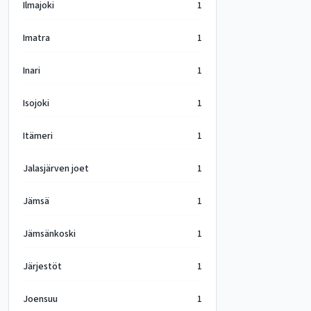
Ilmajoki
1
Imatra
1
Inari
1
Isojoki
1
Itämeri
1
Jalasjärven joet
1
Jämsä
1
Jämsänkoski
1
Järjestöt
1
Joensuu
1