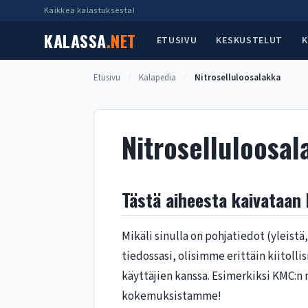
Siirry
Kaikkea kalastuksesta!
sisältöön
KALASSA
.NET
ETUSIVU
KESKUSTELUT
K
Etusivu
/
Kalapedia
/
Nitroselluloosalakka
Nitroselluloosa
Tästä aiheesta kaivataan k
Mikäli sinulla on pohjatiedot (yleistä
tiedossasi, olisimme erittäin kiitolli
käyttäjien kanssa. Esimerkiksi KMC:n
kokemuksistamme!