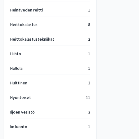
Heinäveden reitti
1
Heittokalastus
8
Heittokalastustekniikat
2
Hiihto
1
Hollola
1
Huittinen
2
Hyönteiset
11
Iijoen vesistö
3
Iin luonto
1