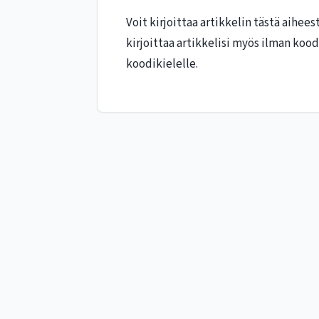
Voit kirjoittaa artikkelin tästä aihe
kirjoittaa artikkelisi myös ilman ko
koodikielelle.