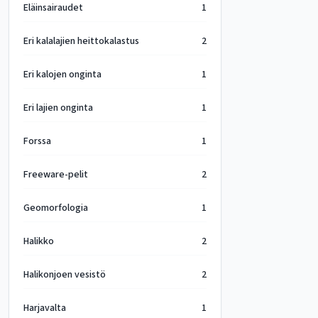
Eläinsairaudet
1
Eri kalalajien heittokalastus
2
Eri kalojen onginta
1
Eri lajien onginta
1
Forssa
1
Freeware-pelit
2
Geomorfologia
1
Halikko
2
Halikonjoen vesistö
2
Harjavalta
1