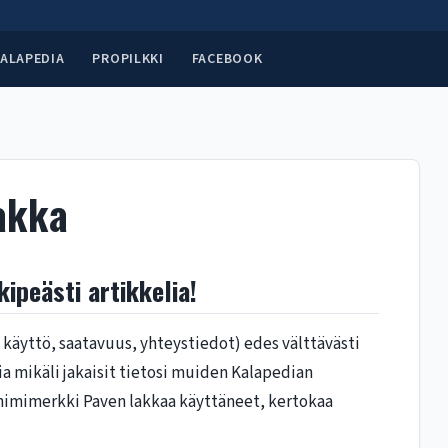
ALAPEDIA
PROPILKKI
FACEBOOK
lakka
ipeästi artikkelia!
, käyttö, saatavuus, yhteystiedot) edes välttävästi
sia mikäli jakaisit tietosi muiden Kalapedian
 nimimerkki Paven lakkaa käyttäneet, kertokaa