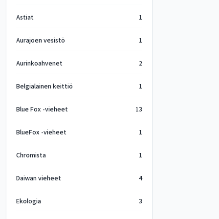
Astiat
1
Aurajoen vesistö
1
Aurinkoahvenet
2
Belgialainen keittiö
1
Blue Fox -vieheet
13
BlueFox -vieheet
1
Chromista
1
Daiwan vieheet
4
Ekologia
3