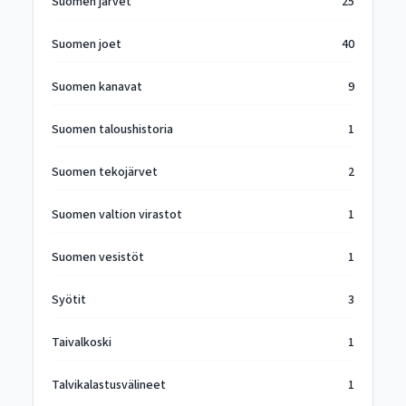
Suomen järvet
25
Suomen joet
40
Suomen kanavat
9
Suomen taloushistoria
1
Suomen tekojärvet
2
Suomen valtion virastot
1
Suomen vesistöt
1
Syötit
3
Taivalkoski
1
Talvikalastusvälineet
1