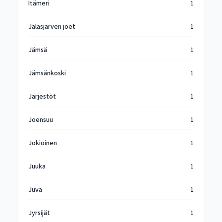
Itämeri
1
Jalasjärven joet
1
Jämsä
1
Jämsänkoski
1
Järjestöt
1
Joensuu
1
Jokioinen
1
Juuka
1
Juva
1
Jyrsijät
1