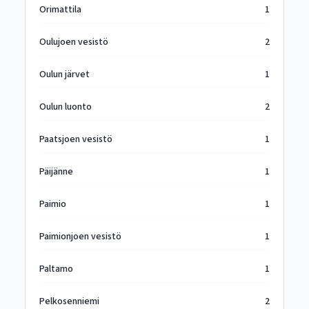
Orimattila
1
Oulujoen vesistö
2
Oulun järvet
1
Oulun luonto
2
Paatsjoen vesistö
1
Päijänne
1
Paimio
1
Paimionjoen vesistö
1
Paltamo
1
Pelkosenniemi
2