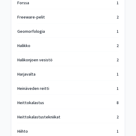
Forssa
1
Freeware-pelit
2
Geomorfologia
1
Halikko
2
Halikonjoen vesistö
2
Harjavalta
1
Heinäveden reitti
1
Heittokalastus
8
Heittokalastustekniikat
2
Hiihto
1