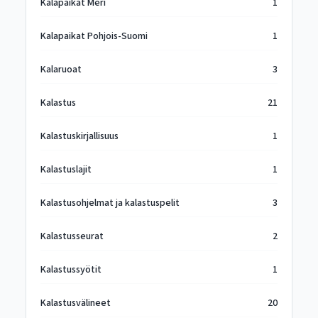
Kalapaikat Meri
1
Kalapaikat Pohjois-Suomi
1
Kalaruoat
3
Kalastus
21
Kalastuskirjallisuus
1
Kalastuslajit
1
Kalastusohjelmat ja kalastuspelit
3
Kalastusseurat
2
Kalastussyötit
1
Kalastusvälineet
20