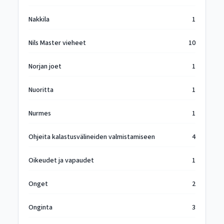
Nakkila
1
Nils Master vieheet
10
Norjan joet
1
Nuoritta
1
Nurmes
1
Ohjeita kalastusvälineiden valmistamiseen
4
Oikeudet ja vapaudet
1
Onget
2
Onginta
3