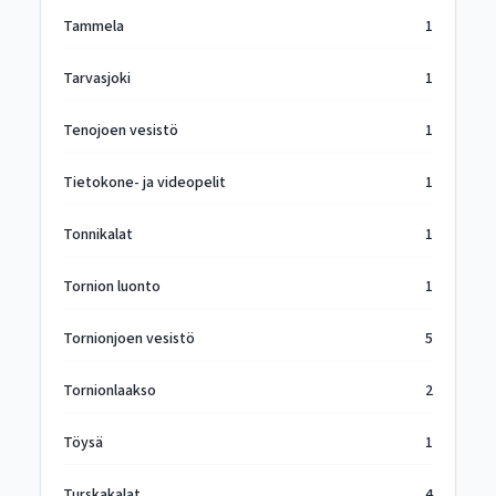
Tammela
1
Tarvasjoki
1
Tenojoen vesistö
1
Tietokone- ja videopelit
1
Tonnikalat
1
Tornion luonto
1
Tornionjoen vesistö
5
Tornionlaakso
2
Töysä
1
Turskakalat
4