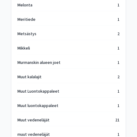
Melonta
1
Meritiede
1
Metsästys
2
Mikkeli
1
Murmanskin alueen joet
1
Muut kalalajit
2
Muut Luontokappaleet
1
Muut luontokappaleet
1
Muut vedeneläjät
21
muut vedeneläjät
1