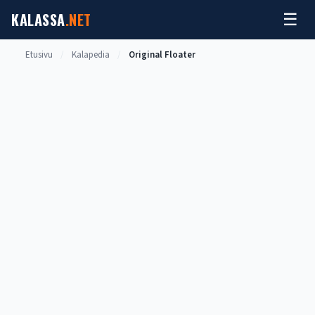
Siirry
KALASSA
.NET
☰
sisältöön
Etusivu
/
Kalapedia
/
Original Floater