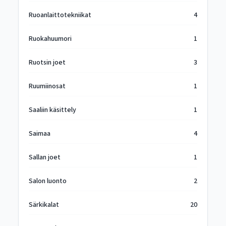
Ruoanlaittotekniikat
4
Ruokahuumori
1
Ruotsin joet
3
Ruumiinosat
1
Saaliin käsittely
1
Saimaa
4
Sallan joet
1
Salon luonto
2
Särkikalat
20