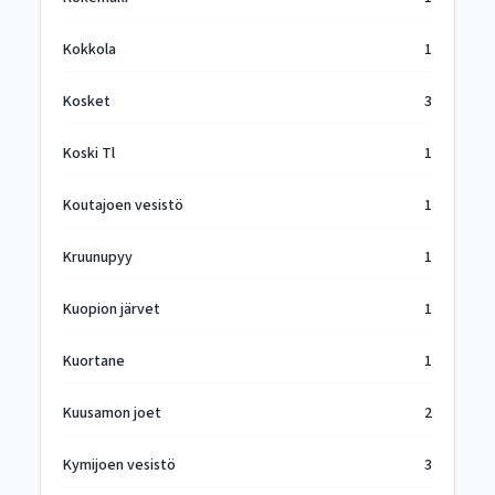
Kokkola
1
Kosket
3
Koski Tl
1
Koutajoen vesistö
1
Kruunupyy
1
Kuopion järvet
1
Kuortane
1
Kuusamon joet
2
Kymijoen vesistö
3