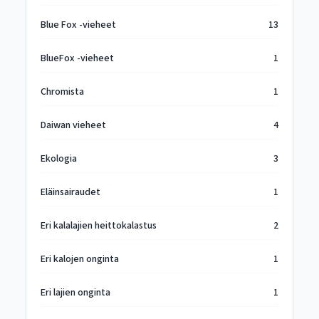
Blue Fox -vieheet
13
BlueFox -vieheet
1
Chromista
1
Daiwan vieheet
4
Ekologia
3
Eläinsairaudet
1
Eri kalalajien heittokalastus
2
Eri kalojen onginta
1
Eri lajien onginta
1