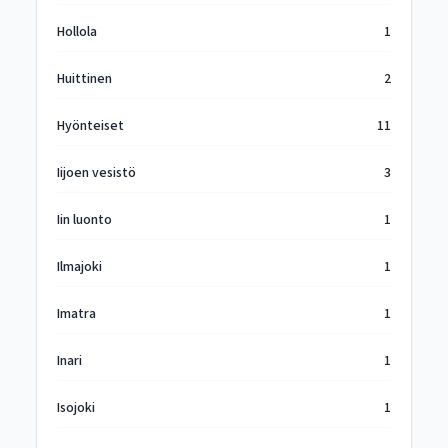
Hollola
1
Huittinen
2
Hyönteiset
11
Iijoen vesistö
3
Iin luonto
1
Ilmajoki
1
Imatra
1
Inari
1
Isojoki
1