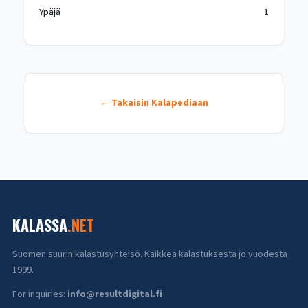
Ypäjä
1
← Takaisin Kalapediaan
KALASSA
.NET
Suomen suurin kalastusyhteisö. Kaikkea kalastuksesta jo vuodesta
1999.
For inquiries:
info@resultdigital.fi