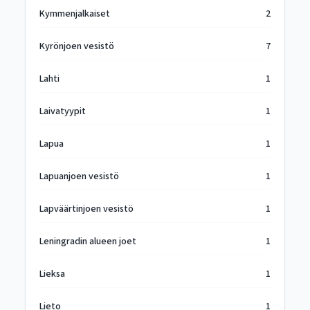
Kymmenjalkaiset
2
Kyrönjoen vesistö
7
Lahti
1
Laivatyypit
1
Lapua
1
Lapuanjoen vesistö
1
Lapväärtinjoen vesistö
1
Leningradin alueen joet
1
Lieksa
1
Lieto
1