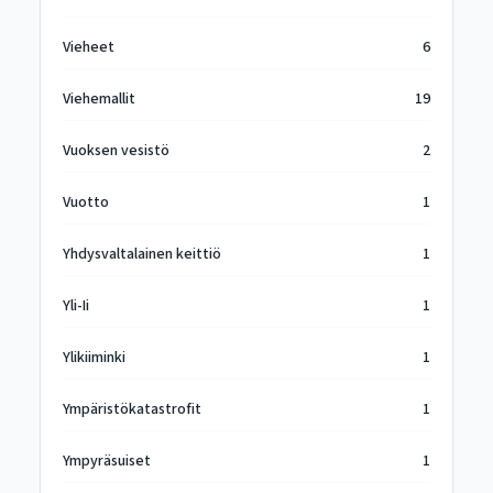
Vieheet
6
Viehemallit
19
Vuoksen vesistö
2
Vuotto
1
Yhdysvaltalainen keittiö
1
Yli-Ii
1
Ylikiiminki
1
Ympäristökatastrofit
1
Ympyräsuiset
1