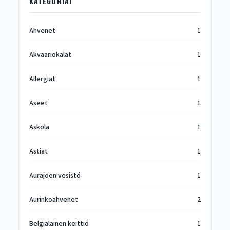
KATEGORIAT
Ahvenet
1
Akvaariokalat
1
Allergiat
1
Aseet
1
Askola
1
Astiat
1
Aurajoen vesistö
1
Aurinkoahvenet
2
Belgialainen keittiö
1