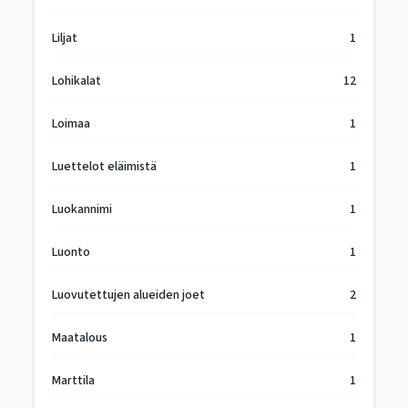
Liljat
1
Lohikalat
12
Loimaa
1
Luettelot eläimistä
1
Luokannimi
1
Luonto
1
Luovutettujen alueiden joet
2
Maatalous
1
Marttila
1