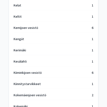
Kelat
1
Keltit
1
Kemijoen vesistö
6
Kengät
1
Kerimäki
1
Kesälahti
1
Kiiminkijoen vesistö
6
Kiinnitystarvikkeet
1
Kokemäenjoen vesistö
2
Kokemäki
1