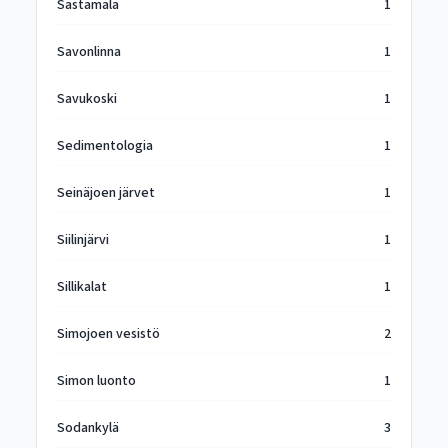
Sastamala
1
Savonlinna
1
Savukoski
1
Sedimentologia
1
Seinäjoen järvet
1
Siilinjärvi
1
Sillikalat
1
Simojoen vesistö
2
Simon luonto
1
Sodankylä
3