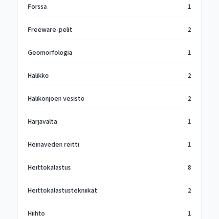
Forssa
1
Freeware-pelit
2
Geomorfologia
1
Halikko
2
Halikonjoen vesistö
2
Harjavalta
1
Heinäveden reitti
1
Heittokalastus
8
Heittokalastustekniikat
2
Hiihto
1