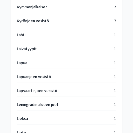
Kymmenjalkaiset
2
Kyrönjoen vesistö
7
Lahti
1
Laivatyypit
1
Lapua
1
Lapuanjoen vesistö
1
Lapväärtinjoen vesistö
1
Leningradin alueen joet
1
Lieksa
1
Lieto
1