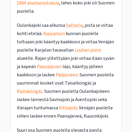
1944
alueluovutuksia
, lähes koko joki oli Suomen
puolella.
Oulankajoki saa alkunsa
Sallasta
, josta se virtaa
kohti etelää.
Kuusamon
kunnan puolelle
tultuaan joki kääntyy kaakkoon ja virtaa Venäjän
puolelle Karjalan tasavallan
Louhen piirin
alueelle. Rajan ylitettyään joki virtaa itään syvän
ja kapean
Paanajärven
läpi, kääntyy jälleen
kaakkoon ja laskee
Pääjärveen
. Suomen puolella
suurimmat kosket ovat Taivalköngäs ja
Kiutaköngäs
. Suomen puolella Oulankajokeen
laskee lännestä Savinajoki ja Aventojoki sekä
itärajan tuntumassa
Kitkajoki
. Venäjän puolella
siihen laskee ennen Paanajärveä, Kuusinkijoki.
Suuri osa Suomen puolella olevasta joesta