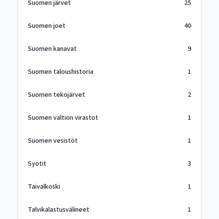
Suomen järvet
25
Suomen joet
40
Suomen kanavat
9
Suomen taloushistoria
1
Suomen tekojärvet
2
Suomen valtion virastot
1
Suomen vesistöt
1
Syötit
3
Taivalkoski
1
Talvikalastusvälineet
1