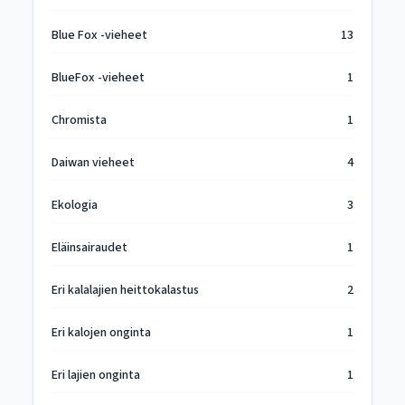
Blue Fox -vieheet
13
BlueFox -vieheet
1
Chromista
1
Daiwan vieheet
4
Ekologia
3
Eläinsairaudet
1
Eri kalalajien heittokalastus
2
Eri kalojen onginta
1
Eri lajien onginta
1