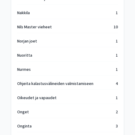
Nakkila
1
Nils Master vieheet
10
Norjan joet
1
Nuoritta
1
Nurmes
1
Ohjeita kalastusvälineiden valmistamiseen
4
Oikeudet ja vapaudet
1
Onget
2
Onginta
3