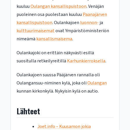
kuuluu
Oulangan kansallispuistoon
. Venäjän
puoleinen osa puolestaan kuuluu
Paanajärven
kansallispuistoon
. Oulankajoen
luonnon-
ja
kulttuurimaisemat
ovat Ympäristöministeriön
nimeämä
kansallismaisema
.
Oulankajoki on erittäin näkyvästi esillä
suositulla retkeilyreitillä
Karhunkierroksella
.
Oulankajoen suussa Pääjärven rannalla oli
Oulangansuu-niminen kylä, joka oli
Oulangan
kunnan kirkonkylä. Nykyisin kylä on autio.
Lähteet
Joet.info – Kuusamon jokia