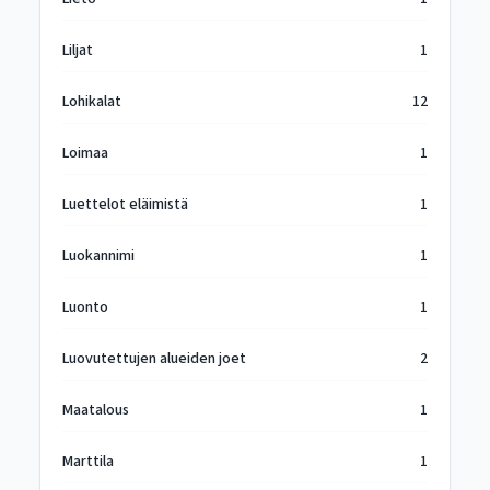
Liljat
1
Lohikalat
12
Loimaa
1
Luettelot eläimistä
1
Luokannimi
1
Luonto
1
Luovutettujen alueiden joet
2
Maatalous
1
Marttila
1