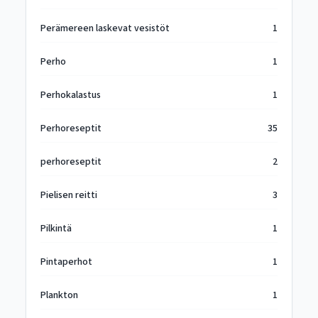
Perämereen laskevat vesistöt
1
Perho
1
Perhokalastus
1
Perhoreseptit
35
perhoreseptit
2
Pielisen reitti
3
Pilkintä
1
Pintaperhot
1
Plankton
1