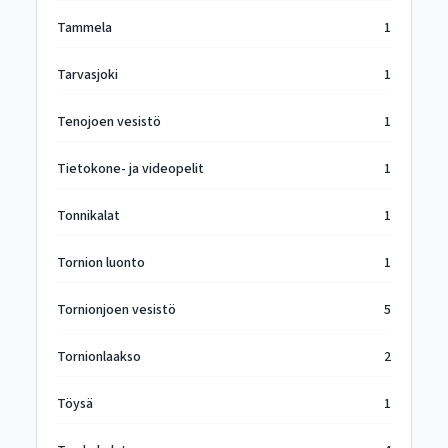
Tammela
1
Tarvasjoki
1
Tenojoen vesistö
1
Tietokone- ja videopelit
1
Tonnikalat
1
Tornion luonto
1
Tornionjoen vesistö
5
Tornionlaakso
2
Töysä
1