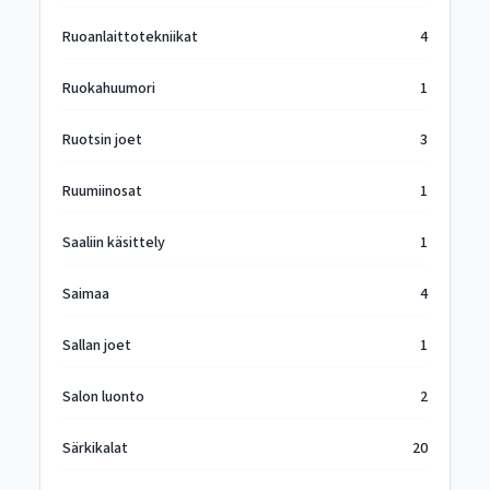
Ruoanlaittotekniikat
4
Ruokahuumori
1
Ruotsin joet
3
Ruumiinosat
1
Saaliin käsittely
1
Saimaa
4
Sallan joet
1
Salon luonto
2
Särkikalat
20