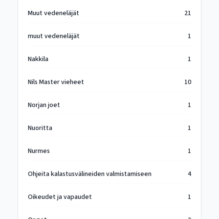
Muut vedeneläjät
21
muut vedeneläjät
1
Nakkila
1
Nils Master vieheet
10
Norjan joet
1
Nuoritta
1
Nurmes
1
Ohjeita kalastusvälineiden valmistamiseen
4
Oikeudet ja vapaudet
1