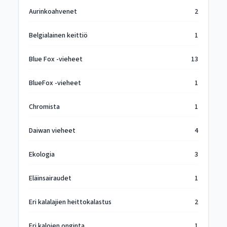
Aurinkoahvenet
2
Belgialainen keittiö
1
Blue Fox -vieheet
13
BlueFox -vieheet
1
Chromista
1
Daiwan vieheet
4
Ekologia
3
Eläinsairaudet
1
Eri kalalajien heittokalastus
2
Eri kalojen onginta
1