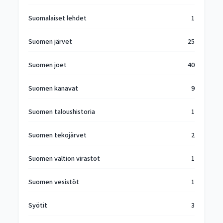
Suomalaiset lehdet
1
Suomen järvet
25
Suomen joet
40
Suomen kanavat
9
Suomen taloushistoria
1
Suomen tekojärvet
2
Suomen valtion virastot
1
Suomen vesistöt
1
Syötit
3