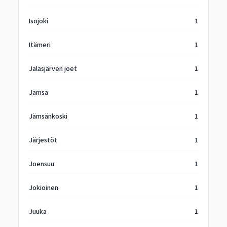
Isojoki
1
Itämeri
1
Jalasjärven joet
1
Jämsä
1
Jämsänkoski
1
Järjestöt
1
Joensuu
1
Jokioinen
1
Juuka
1