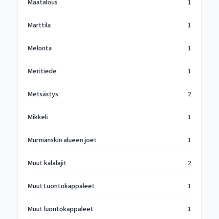
Maatalous
1
Marttila
1
Melonta
1
Meritiede
1
Metsästys
2
Mikkeli
1
Murmanskin alueen joet
1
Muut kalalajit
2
Muut Luontokappaleet
1
Muut luontokappaleet
1