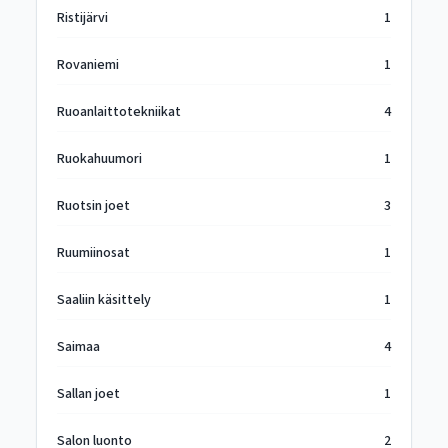
Ristijärvi
1
Rovaniemi
1
Ruoanlaittotekniikat
4
Ruokahuumori
1
Ruotsin joet
3
Ruumiinosat
1
Saaliin käsittely
1
Saimaa
4
Sallan joet
1
Salon luonto
2