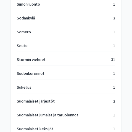
Simon luonto
1
Sodankylä
3
Somero
1
Soutu
1
Stormin vieheet
31
Sudenkorennot
1
Sukellus
1
Suomalaiset järjestöt
2
Suomalaiset jumalat ja taruolennot
1
Suomalaiset keksijät
1