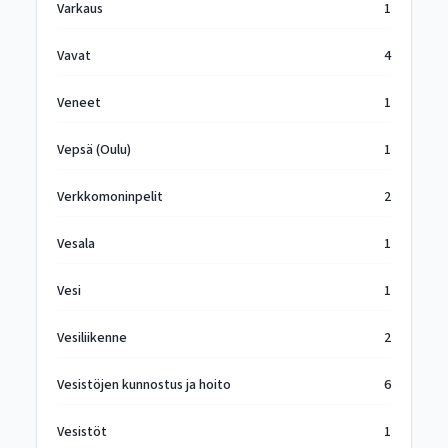
Varkaus
1
Vavat
4
Veneet
1
Vepsä (Oulu)
1
Verkkomoninpelit
2
Vesala
1
Vesi
1
Vesiliikenne
2
Vesistöjen kunnostus ja hoito
6
Vesistöt
1