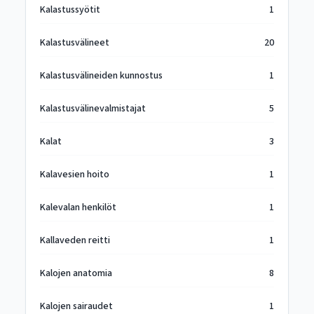
Kalastussyötit
1
Kalastusvälineet
20
Kalastusvälineiden kunnostus
1
Kalastusvälinevalmistajat
5
Kalat
3
Kalavesien hoito
1
Kalevalan henkilöt
1
Kallaveden reitti
1
Kalojen anatomia
8
Kalojen sairaudet
1