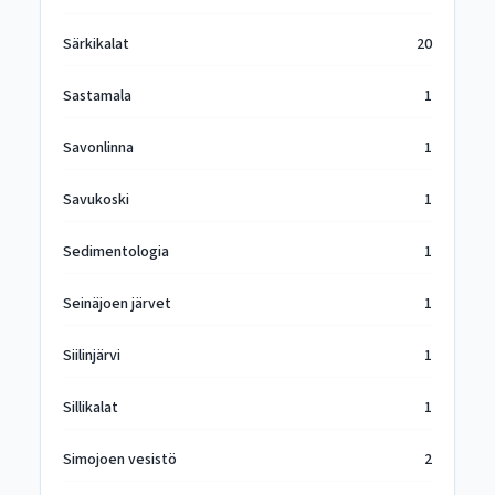
Särkikalat
20
Sastamala
1
Savonlinna
1
Savukoski
1
Sedimentologia
1
Seinäjoen järvet
1
Siilinjärvi
1
Sillikalat
1
Simojoen vesistö
2