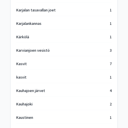
Karjalan tasavallan joet
1
Karjalankannas
1
Kärkölä
1
Karvianjoen vesistö
3
Kasvit
7
kasvit
1
Kauhajoen järvet
4
Kauhajoki
2
Kaustinen
1