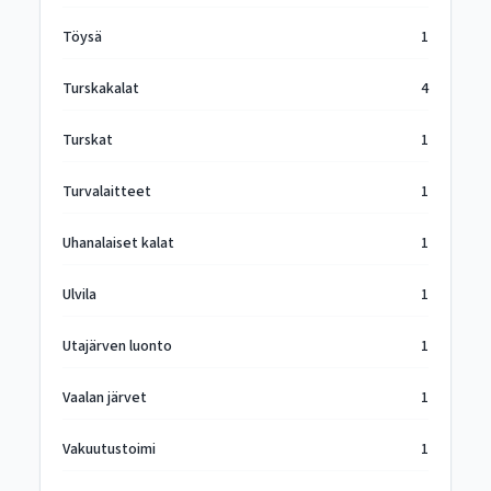
Töysä
1
Turskakalat
4
Turskat
1
Turvalaitteet
1
Uhanalaiset kalat
1
Ulvila
1
Utajärven luonto
1
Vaalan järvet
1
Vakuutustoimi
1