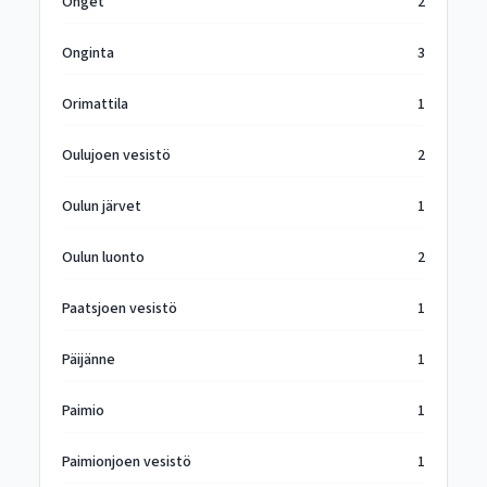
Onget
2
Onginta
3
Orimattila
1
Oulujoen vesistö
2
Oulun järvet
1
Oulun luonto
2
Paatsjoen vesistö
1
Päijänne
1
Paimio
1
Paimionjoen vesistö
1