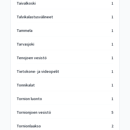
Taivalkoski
1
Talvikalastusvälineet
1
Tammela
1
Tarvasjoki
1
Tenojoen vesistö
1
Tietokone- ja videopelit
1
Tonnikalat
1
Tornion luonto
1
Tornionjoen vesistö
5
Tornionlaakso
2