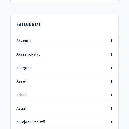
KATEGORIAT
Ahvenet
1
Akvaariokalat
1
Allergiat
1
Aseet
1
Askola
1
Astiat
1
Aurajoen vesistö
1