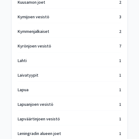
Kuusamon joet
2
Kymijoen vesistö
3
Kymmenjalkaiset
2
Kyrönjoen vesistö
7
Lahti
1
Laivatyypit
1
Lapua
1
Lapuanjoen vesistö
1
Lapväärtinjoen vesistö
1
Leningradin alueen joet
1