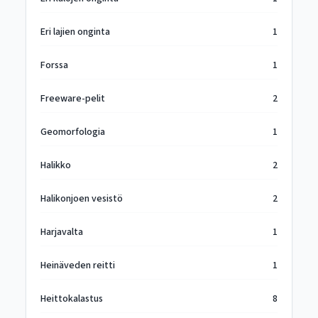
Eri lajien onginta
1
Forssa
1
Freeware-pelit
2
Geomorfologia
1
Halikko
2
Halikonjoen vesistö
2
Harjavalta
1
Heinäveden reitti
1
Heittokalastus
8