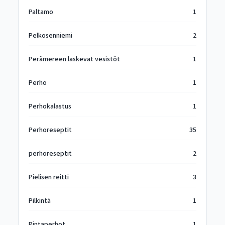
Paltamo
1
Pelkosenniemi
2
Perämereen laskevat vesistöt
1
Perho
1
Perhokalastus
1
Perhoreseptit
35
perhoreseptit
2
Pielisen reitti
3
Pilkintä
1
Pintaperhot
1