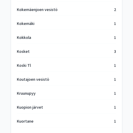
Kokemäenjoen vesistö
2
Kokemäki
1
Kokkola
1
Kosket
3
Koski Tl
1
Koutajoen vesistö
1
Kruunupyy
1
Kuopion järvet
1
Kuortane
1