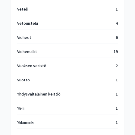
Veteli
1
Vetouistelu
4
Vieheet
6
Viehemallit
19
Vuoksen vesistö
2
Vuotto
1
Yhdysvaltalainen keittiö
1
Yli-Ii
1
Ylikiiminki
1