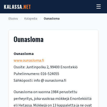
Siirry
KALASSA
.NET
☰
sisältöön
Etusivu
/
Kalapedia
/
Ounasloma
Ounasloma
Ounasloma
www.ounasloma.fi
Osoite: Juntinpolku 2, 99400 Enontekiö
Puhelinnumero: 016-524055
Sähköposti: info @ ounasloma.fi
Ounasloma on vuonna 1984 perustettu
perheyritys, joka vuokraa mökkejä Enontekiöllä
eli Hetassa. Mökkejä on 13 kappaletta ja ne ovat