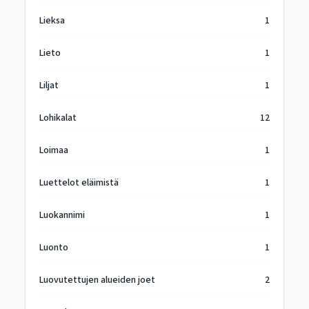
Lieksa
1
Lieto
1
Liljat
1
Lohikalat
12
Loimaa
1
Luettelot eläimistä
1
Luokannimi
1
Luonto
1
Luovutettujen alueiden joet
2