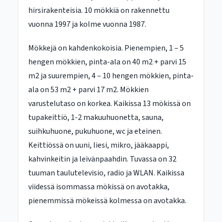
hirsirakenteisia. 10 mökkiä on rakennettu
vuonna 1997 ja kolme vuonna 1987.
Mökkejä on kahdenkokoisia. Pienempien, 1 – 5
hengen mökkien, pinta-ala on 40 m2 + parvi 15
m2 ja suurempien, 4 – 10 hengen mökkien, pinta-
ala on 53 m2 + parvi 17 m2. Mökkien
varustelutaso on korkea. Kaikissa 13 mökissä on
tupakeittiö, 1-2 makuuhuonetta, sauna,
suihkuhuone, pukuhuone, wc ja eteinen.
Keittiössä on uuni, liesi, mikro, jääkaappi,
kahvinkeitin ja leivänpaahdin. Tuvassa on 32
tuuman taulutelevisio, radio ja WLAN. Kaikissa
viidessä isommassa mökissä on avotakka,
pienemmissä mökeissä kolmessa on avotakka.