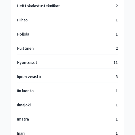
Heittokalastustekniikat
2
Hiihto
1
Hollola
1
Huittinen
2
Hyönteiset
11
Iijoen vesistö
3
Iin luonto
1
Ilmajoki
1
Imatra
1
Inari
1