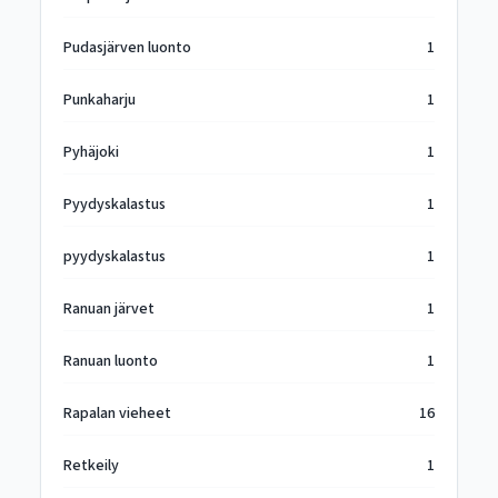
Pudasjärven luonto
1
Punkaharju
1
Pyhäjoki
1
Pyydyskalastus
1
pyydyskalastus
1
Ranuan järvet
1
Ranuan luonto
1
Rapalan vieheet
16
Retkeily
1