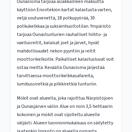
Ounasloma tarjoaa asiakkailleen maksutta
käyttöön Enontekiön kartat kalastusta varten,
neljä soutuvenettä, 18 polkupyörää, 30
potkukelkkaa ja suksienhuoltotilan. Ympäristö
tarjoaa Ounastunturien rauhalliset hiihto- ja
vaellusreitit, kalaisat joet ja järvet, hyvät
mahdollisuudet riekon pyyntiin ja reitit
moottorikelkoille. Paikalliset kalastusluvat voit
ostaa meiltä. Keväällä Ounasloma järjestää
tarvittaessa moottorikelkkasafareita,
lumibussiretkiä ja pilkkiretkiä tunturiin.
Mökit ovat alueella, joka rajoittuu Närpistöjoen
ja Ounasjärven väliin. Alue on noin 3,5 hehtaarin
kokoinen ja mökit ovat sijoiteltu alueelle
väljästi. Alueen luonnonmukaisuus on säilytetty
ja etenkin linnusto on alueella runsasta.