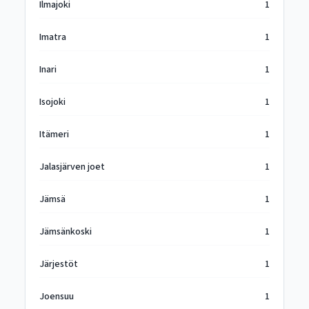
Ilmajoki
1
Imatra
1
Inari
1
Isojoki
1
Itämeri
1
Jalasjärven joet
1
Jämsä
1
Jämsänkoski
1
Järjestöt
1
Joensuu
1