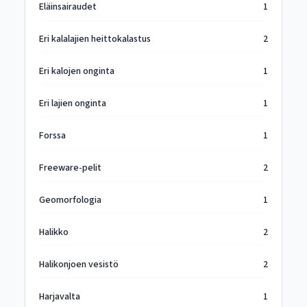
Eläinsairaudet
1
Eri kalalajien heittokalastus
2
Eri kalojen onginta
1
Eri lajien onginta
1
Forssa
1
Freeware-pelit
2
Geomorfologia
1
Halikko
2
Halikonjoen vesistö
2
Harjavalta
1