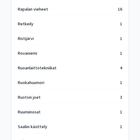
Rapalan vieheet
16
Retkeily
1
Ristijärvi
1
Rovaniemi
1
Ruoanlaittotekniikat
4
Ruokahuumori
1
Ruotsin joet
3
Ruumiinosat
1
Saaliin käsittely
1