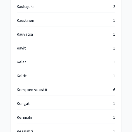
Kauhajoki
2
Kaustinen
1
Kauvatsa
1
Kavit
1
Kelat
1
Keltit
1
Kemijoen vesistö
6
Kengät
1
Kerimäki
1
Kesälahti
1