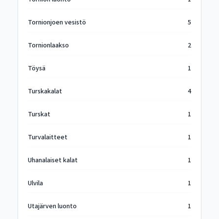
Tornionjoen vesistö
5
Tornionlaakso
2
Töysä
1
Turskakalat
4
Turskat
1
Turvalaitteet
1
Uhanalaiset kalat
1
Ulvila
1
Utajärven luonto
1