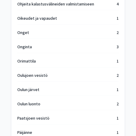
Ohjeita kalastusvälineiden valmistamiseen
4
Oikeudet ja vapaudet
1
Onget
2
Onginta
3
Orimattila
1
Oulujoen vesistö
2
Oulun järvet
1
Oulun luonto
2
Paatsjoen vesistö
1
Päijänne
1