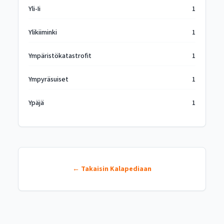
Yli-Ii
1
Ylikiiminki
1
Ympäristökatastrofit
1
Ympyräsuiset
1
Ypäjä
1
← Takaisin Kalapediaan