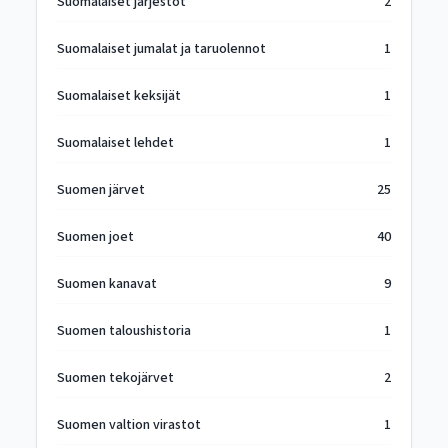
Suomalaiset järjestöt
2
Suomalaiset jumalat ja taruolennot
1
Suomalaiset keksijät
1
Suomalaiset lehdet
1
Suomen järvet
25
Suomen joet
40
Suomen kanavat
9
Suomen taloushistoria
1
Suomen tekojärvet
2
Suomen valtion virastot
1