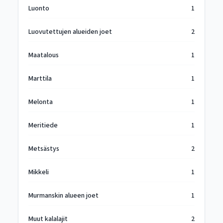
Luonto
1
Luovutettujen alueiden joet
2
Maatalous
1
Marttila
1
Melonta
1
Meritiede
1
Metsästys
2
Mikkeli
1
Murmanskin alueen joet
1
Muut kalalajit
2