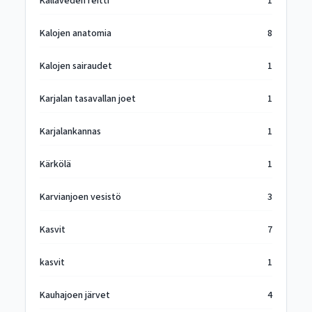
Kallaveden reitti
1
Kalojen anatomia
8
Kalojen sairaudet
1
Karjalan tasavallan joet
1
Karjalankannas
1
Kärkölä
1
Karvianjoen vesistö
3
Kasvit
7
kasvit
1
Kauhajoen järvet
4