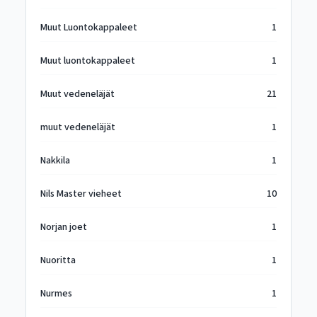
Muut Luontokappaleet
1
Muut luontokappaleet
1
Muut vedeneläjät
21
muut vedeneläjät
1
Nakkila
1
Nils Master vieheet
10
Norjan joet
1
Nuoritta
1
Nurmes
1