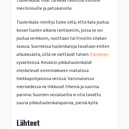
Tuulenkalat ovat tärkeää ravintoa monille
merilinnuille ja petokaloille.
Tuulenkala-nimitys tulee siitä, että kala joutuu
kovan tuulen aikana rantavesiin, jossa se voi
joutua verkkoon, nuottaan tai trooliin silakan
seassa. Suomessa tuulenkaloja tavataan eniten
alkukesästä, sillä ne viettävät talven
Itämeren
syvänteissä. Kesäisin pikkutuulenkalat
oleskelevat enimmäkseen matalissa
hiekkapohjaisissa vesissä. Varsinaisessa
merivedessä ne liikkuvat tiheinä ja suurina
parvina. Suomen vesialueilla ei olla tavattu
suuria pikkutuulenkalaparvia, pieniä kyllä.
Lähteet