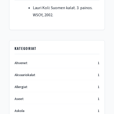
Lauri Koli: Suomen kalat. 3. painos.
WSOY, 2002.
KATEGORIAT
Ahvenet
1
Akvaariokalat
1
Allergiat
1
Aseet
1
Askola
1