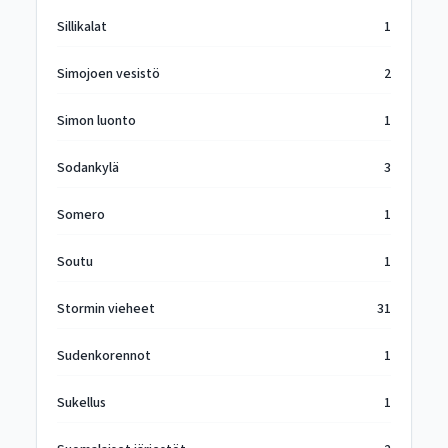
Sillikalat
1
Simojoen vesistö
2
Simon luonto
1
Sodankylä
3
Somero
1
Soutu
1
Stormin vieheet
31
Sudenkorennot
1
Sukellus
1