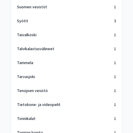
Suomen vesistöt
1
Syötit
3
Taivalkoski
1
Talvikalastusvälineet
1
Tammela
1
Tarvasjoki
1
Tenojoen vesistö
1
Tietokone- ja videopelit
1
Tonnikalat
1
Tornion luonto
1