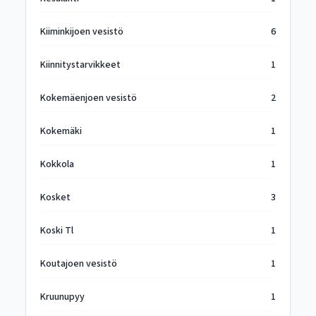
Kiiminkijoen vesistö
6
Kiinnitystarvikkeet
1
Kokemäenjoen vesistö
2
Kokemäki
1
Kokkola
1
Kosket
3
Koski Tl
1
Koutajoen vesistö
1
Kruunupyy
1