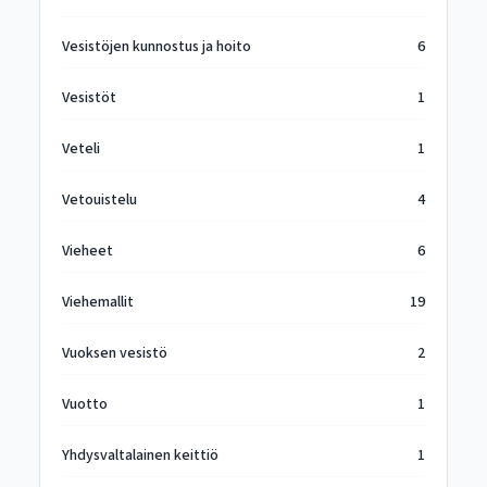
Vesistöjen kunnostus ja hoito
6
Vesistöt
1
Veteli
1
Vetouistelu
4
Vieheet
6
Viehemallit
19
Vuoksen vesistö
2
Vuotto
1
Yhdysvaltalainen keittiö
1