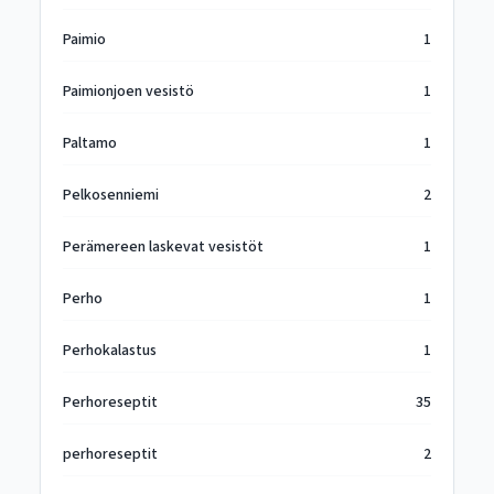
Paimio
1
Paimionjoen vesistö
1
Paltamo
1
Pelkosenniemi
2
Perämereen laskevat vesistöt
1
Perho
1
Perhokalastus
1
Perhoreseptit
35
perhoreseptit
2