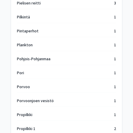
Pielisen reitti
3
Pilkintä
1
Pintaperhot
1
Plankton
1
Pohjois-Pohjanmaa
1
Pori
1
Porvoo
1
Porvoonjoen vesistö
1
Propilkki
1
Propilkki 1
2