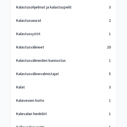
Kalastusohjelmat ja kalastuspelit
3
Kalastusseurat
2
Kalastussyötit
1
Kalastusvälineet
20
Kalastusvälineiden kunnostus
1
Kalastusvälinevalmistajat
5
Kalat
3
Kalavesien hoito
1
Kalevalan henkilöt
1