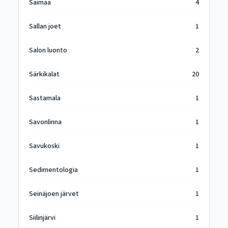
Saimaa
4
Sallan joet
1
Salon luonto
2
Särkikalat
20
Sastamala
1
Savonlinna
1
Savukoski
1
Sedimentologia
1
Seinäjoen järvet
1
Siilinjärvi
1