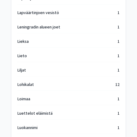
Lapväärtinjoen vesistö
1
Leningradin alueen joet
1
Lieksa
1
Lieto
1
Liljat
1
Lohikalat
12
Loimaa
1
Luettelot eläimistä
1
Luokannimi
1