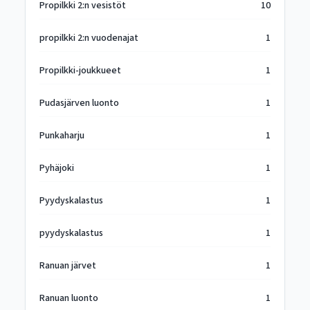
Propilkki 2:n vesistöt
10
propilkki 2:n vuodenajat
1
Propilkki-joukkueet
1
Pudasjärven luonto
1
Punkaharju
1
Pyhäjoki
1
Pyydyskalastus
1
pyydyskalastus
1
Ranuan järvet
1
Ranuan luonto
1