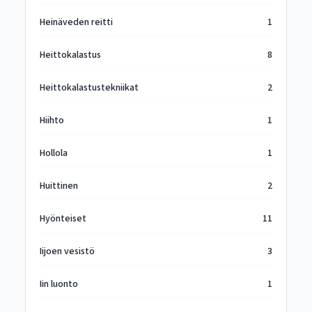
Heinäveden reitti
1
Heittokalastus
8
Heittokalastustekniikat
2
Hiihto
1
Hollola
1
Huittinen
2
Hyönteiset
11
Iijoen vesistö
3
Iin luonto
1