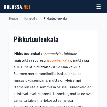
Siirry
KALASSA
.NET
☰
sisältöön
Etusivu
/
Kalapedia
/
Pikkutuulenkala
Pikkutuulenkala
Pikkutuulenkala
(
Ammodytes tobianus
)
muistuttaa suuresti
isotuulenkalaa
, mutta jää
alle 15 sentin mittaiseksi. Se elää kaikilla
Suomen merenrannikoilla isotuulenkalaa
runsaslukuisempana, mutta on yleisempi
Itämeren eteläisemmissä osissa. Tuulenkalojen
elintavat ovat huonosti tunnetut, mutta ne ovat
tärkeitä lajeja meriekosysteemeissä.