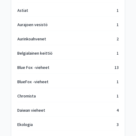
Astiat
1
Aurajoen vesistö
1
Aurinkoahvenet
2
Belgialainen keittiö
1
Blue Fox -vieheet
13
BlueFox -vieheet
1
Chromista
1
Daiwan vieheet
4
Ekologia
3