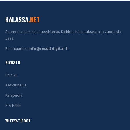
KALASSA
.NET
Suomen suurin kalastusyhteisö. Kaikkea kalastuksesta jo vuodesta
1999.
For inquiries:
info@resultdigital.fi
SIVUSTO
Etusivu
Keskustelut
Kalapedia
Pro Pilkki
YHTEYSTIEDOT