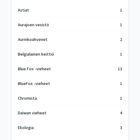
Astiat
1
Aurajoen vesistö
1
Aurinkoahvenet
2
Belgialainen keittiö
1
Blue Fox -vieheet
13
BlueFox -vieheet
1
Chromista
1
Daiwan vieheet
4
Ekologia
3