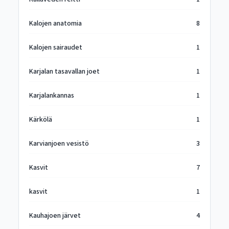
Kalojen anatomia
8
Kalojen sairaudet
1
Karjalan tasavallan joet
1
Karjalankannas
1
Kärkölä
1
Karvianjoen vesistö
3
Kasvit
7
kasvit
1
Kauhajoen järvet
4