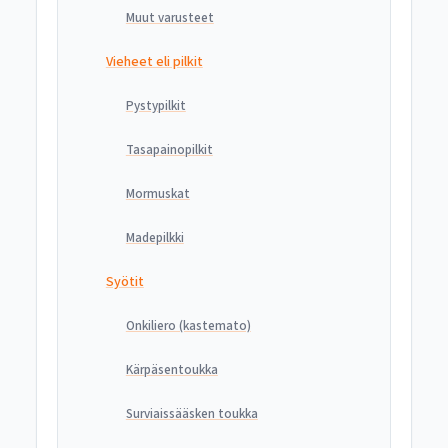
Muut varusteet
Vieheet eli pilkit
Pystypilkit
Tasapainopilkit
Mormuskat
Madepilkki
Syötit
Onkiliero (kastemato)
Kärpäsentoukka
Surviaissääsken toukka