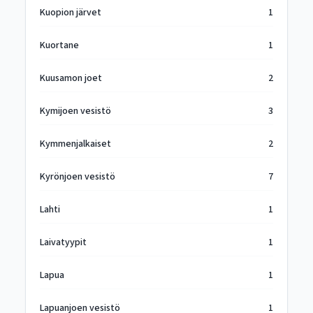
Kuopion järvet
1
Kuortane
1
Kuusamon joet
2
Kymijoen vesistö
3
Kymmenjalkaiset
2
Kyrönjoen vesistö
7
Lahti
1
Laivatyypit
1
Lapua
1
Lapuanjoen vesistö
1