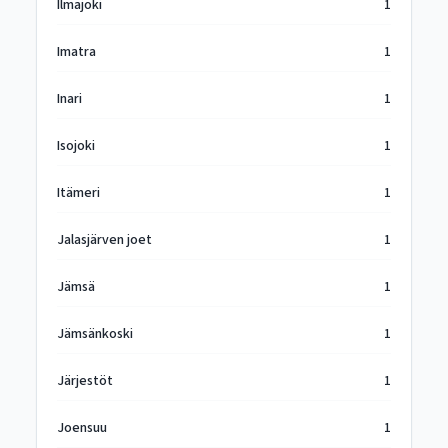
Ilmajoki
1
Imatra
1
Inari
1
Isojoki
1
Itämeri
1
Jalasjärven joet
1
Jämsä
1
Jämsänkoski
1
Järjestöt
1
Joensuu
1