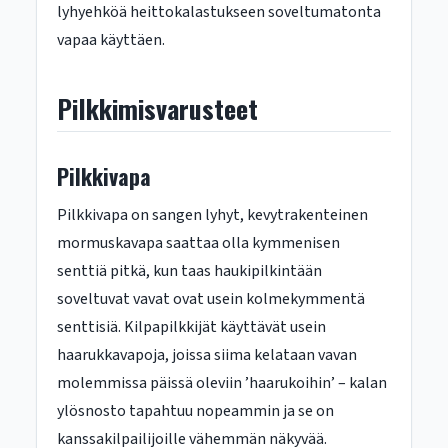
lyhyehköä heittokalastukseen soveltumatonta
vapaa käyttäen.
Pilkkimisvarusteet
Pilkkivapa
Pilkkivapa on sangen lyhyt, kevytrakenteinen
mormuskavapa saattaa olla kymmenisen
senttiä pitkä, kun taas haukipilkintään
soveltuvat vavat ovat usein kolmekymmentä
senttisiä. Kilpapilkkijät käyttävät usein
haarukkavapoja, joissa siima kelataan vavan
molemmissa päissä oleviin ’haarukoihin’ – kalan
ylösnosto tapahtuu nopeammin ja se on
kanssakilpailijoille vähemmän näkyvää.