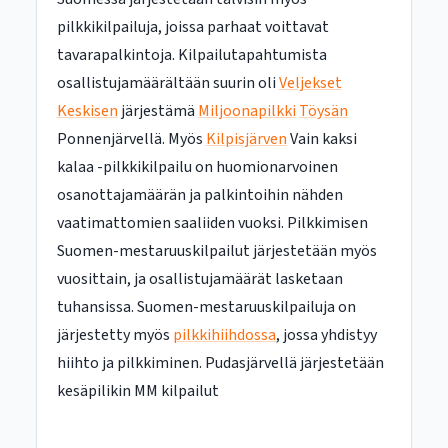
pilkkikilpailuja, joissa parhaat voittavat
tavarapalkintoja. Kilpailutapahtumista
osallistujamäärältään suurin oli
Veljekset
Keskisen
järjestämä
Miljoonapilkki
Töysän
Ponnenjärvellä. Myös
Kilpisjärven
Vain kaksi
kalaa -pilkkikilpailu on huomionarvoinen
osanottajamäärän ja palkintoihin nähden
vaatimattomien saaliiden vuoksi. Pilkkimisen
Suomen-mestaruuskilpailut järjestetään myös
vuosittain, ja osallistujamäärät lasketaan
tuhansissa. Suomen-mestaruuskilpailuja on
järjestetty myös
pilkkihiihdossa
, jossa yhdistyy
hiihto ja pilkkiminen. Pudasjärvellä järjestetään
kesäpilikin MM kilpailut