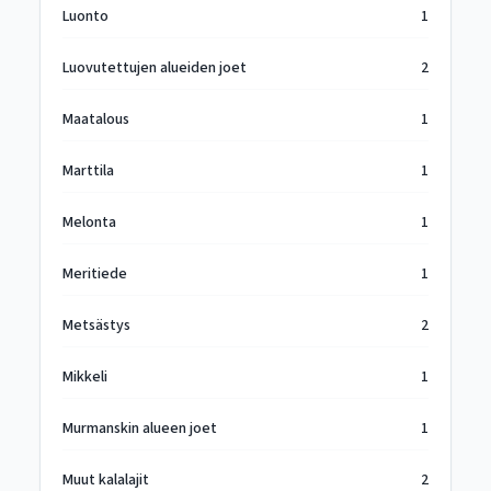
Luonto
1
Luovutettujen alueiden joet
2
Maatalous
1
Marttila
1
Melonta
1
Meritiede
1
Metsästys
2
Mikkeli
1
Murmanskin alueen joet
1
Muut kalalajit
2