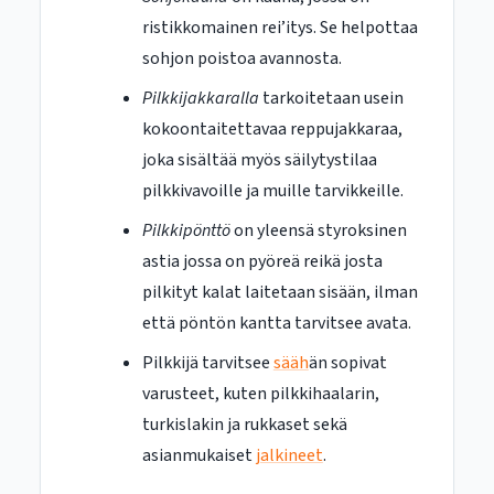
ristikkomainen rei’itys. Se helpottaa
sohjon poistoa avannosta.
Pilkkijakkaralla
tarkoitetaan usein
kokoontaitettavaa reppujakkaraa,
joka sisältää myös säilytystilaa
pilkkivavoille ja muille tarvikkeille.
Pilkkipönttö
on yleensä styroksinen
astia jossa on pyöreä reikä josta
pilkityt kalat laitetaan sisään, ilman
että pöntön kantta tarvitsee avata.
Pilkkijä tarvitsee
sääh
än sopivat
varusteet, kuten pilkkihaalarin,
turkislakin ja rukkaset sekä
asianmukaiset
jalkineet
.