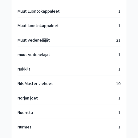
Muut Luontokappaleet
1
Muut luontokappaleet
1
Muut vedeneläjät
21
muut vedeneläjät
1
Nakkila
1
Nils Master vieheet
10
Norjan joet
1
Nuoritta
1
Nurmes
1