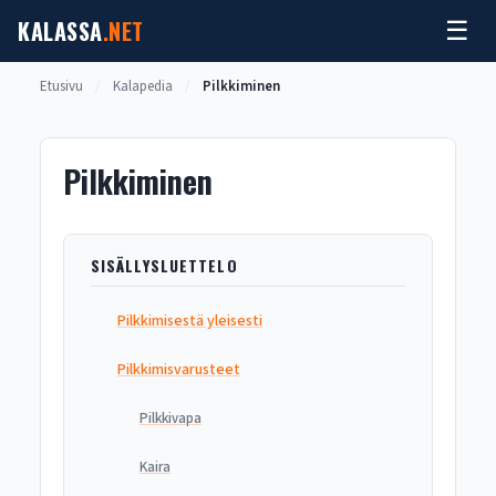
Siirry
KALASSA
.NET
☰
sisältöön
Etusivu
/
Kalapedia
/
Pilkkiminen
Pilkkiminen
SISÄLLYSLUETTELO
Pilkkimisestä yleisesti
Pilkkimisvarusteet
Pilkkivapa
Kaira