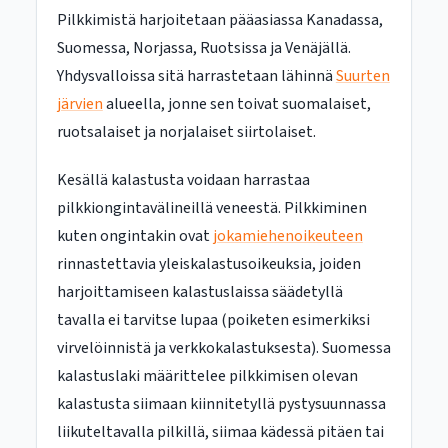
Pilkkimistä harjoitetaan pääasiassa Kanadassa,
Suomessa, Norjassa, Ruotsissa ja Venäjällä.
Yhdysvalloissa sitä harrastetaan lähinnä
Suurten
järvien
alueella, jonne sen toivat suomalaiset,
ruotsalaiset ja norjalaiset siirtolaiset.
Kesällä kalastusta voidaan harrastaa
pilkkiongintavälineillä veneestä. Pilkkiminen
kuten ongintakin ovat
jokamiehenoikeuteen
rinnastettavia yleiskalastusoikeuksia, joiden
harjoittamiseen kalastuslaissa säädetyllä
tavalla ei tarvitse lupaa (poiketen esimerkiksi
virvelöinnistä ja verkkokalastuksesta). Suomessa
kalastuslaki määrittelee pilkkimisen olevan
kalastusta siimaan kiinnitetyllä pystysuunnassa
liikuteltavalla pilkillä, siimaa kädessä pitäen tai