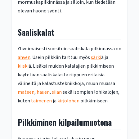
mormuskapilkinnässä ja silloin, kun tiedetään
olevan huono syönti.
Saaliskalat
Ylivoimaisesti suosituin saaliskala pilkinnässä on
ahven
. Usein pilkkiin tarttuu myös
särki
ä ja
kiiski
ä. Lisäksi muiden kalalajien pilkkimiseen
käytetään saaliskalasta riippuen erilaisia
välineitä ja kalastustekniikkoja, muun muassa
mateen
,
hauen
,
siian
sekä isompien lohikalojen,
kuten
taimenen
ja
kirjolohen
pilkkimiseen.
Pilkkiminen kilpailumuotona
Suomessa järjestetään talvisin myös