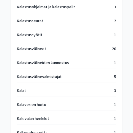
Kalastusohjelmat ja kalastuspelit
3
Kalastusseurat
2
Kalastussyötit
1
Kalastusvälineet
20
Kalastusvälineiden kunnostus
1
Kalastusvälinevalmistajat
5
Kalat
3
Kalavesien hoito
1
Kalevalan henkilöt
1
Kallaveden reitti
1