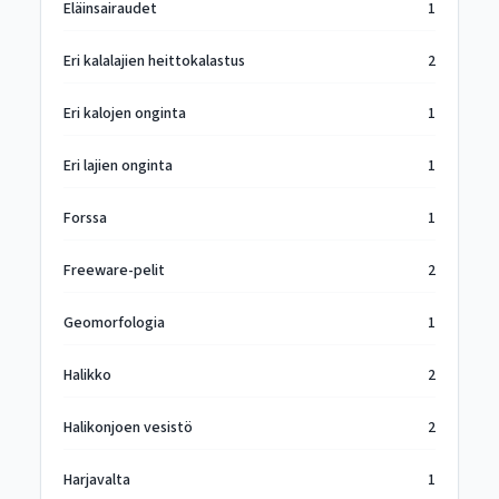
Eläinsairaudet
1
Eri kalalajien heittokalastus
2
Eri kalojen onginta
1
Eri lajien onginta
1
Forssa
1
Freeware-pelit
2
Geomorfologia
1
Halikko
2
Halikonjoen vesistö
2
Harjavalta
1