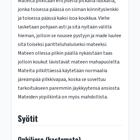
Mateita pilkitään erityisellä pitkällä liuskalla,
jonka toisessa päässä on siiman kiinnityslenkki
ja toisessa päässä kaksi isoa koukkua. Viehe
lasketaan pohjaan asti ja sitä nyitään välillä
hieman, jolloin se nousee pystyyn ja made luulee
sitä toiseksi paritteluhaluiseksi mateeksi.
Mateen ollessa pilkin päällä nykäistään taas
jolloin koukut lävistävät mateen mahapuolelta.
Mateita pilkittäessä käytetään normaalia
järeämpää pilkkivapaa, koska se soveltuu
tarkoitukseen paremmin jäykkyytensä ansiosta.
Mateiden yöpilkintä on myös mahdollista.
Syötit
Onkiliero (kastemato)