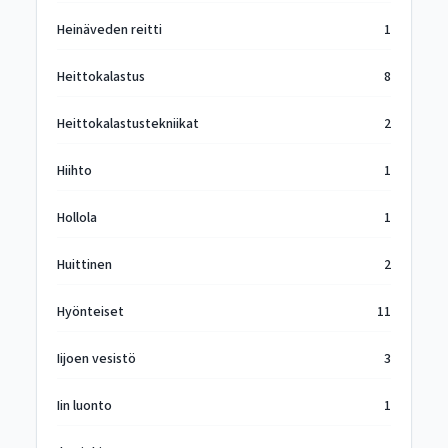
Heinäveden reitti
1
Heittokalastus
8
Heittokalastustekniikat
2
Hiihto
1
Hollola
1
Huittinen
2
Hyönteiset
11
Iijoen vesistö
3
Iin luonto
1