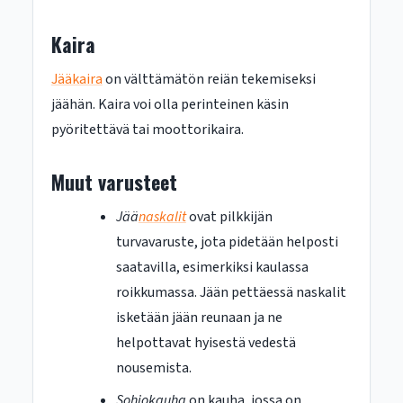
Kaira
Jääkaira
on välttämätön reiän tekemiseksi
jäähän. Kaira voi olla perinteinen käsin
pyöritettävä tai moottorikaira.
Muut varusteet
Jää
naskalit
ovat pilkkijän
turvavaruste, jota pidetään helposti
saatavilla, esimerkiksi kaulassa
roikkumassa. Jään pettäessä naskalit
isketään jään reunaan ja ne
helpottavat hyisestä vedestä
nousemista.
Sohjokauha
on kauha, jossa on