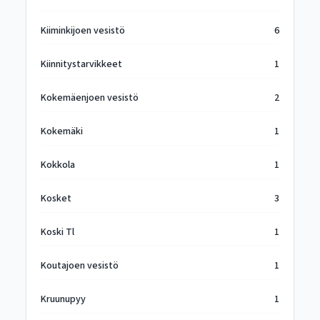
Kiiminkijoen vesistö
6
Kiinnitystarvikkeet
1
Kokemäenjoen vesistö
2
Kokemäki
1
Kokkola
1
Kosket
3
Koski Tl
1
Koutajoen vesistö
1
Kruunupyy
1