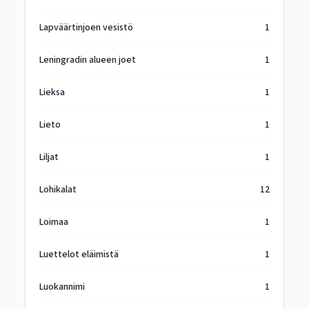
Lapväärtinjoen vesistö
1
Leningradin alueen joet
1
Lieksa
1
Lieto
1
Liljat
1
Lohikalat
12
Loimaa
1
Luettelot eläimistä
1
Luokannimi
1