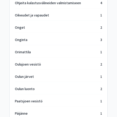
Ohjeita kalastusvälineiden valmistamiseen
4
Oikeudet ja vapaudet
1
Onget
2
Onginta
3
Orimattila
1
Oulujoen vesistö
2
Oulun järvet
1
Oulun luonto
2
Paatsjoen vesistö
1
Päijänne
1