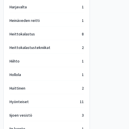
Harjavalta
1
Heinäveden reitti
1
Heittokalastus
8
Heittokalastustekniikat
2
Hiihto
1
Hollola
1
Huittinen
2
Hyönteiset
11
Iijoen vesistö
3