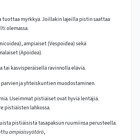
 tuottaa myrkkyä. Joillakin lajeilla pistin saattaa
ti olemassa.
micoidea), ampiaiset (Vespoidea) sekä
malaiset (Apoidea).
ia tai kasvisperäisellä ravinnolla eläviä.
stä parvien ja yhteiskuntien muodostaminen.
miä. Useimmat pistiäiset ovat hyviä lentäjiä.
re pistiäisten lahkossa.
ista pistiäisistä tasapaksun ruumiinsa perusteella.
nottu
ampiaisvyötärö
,