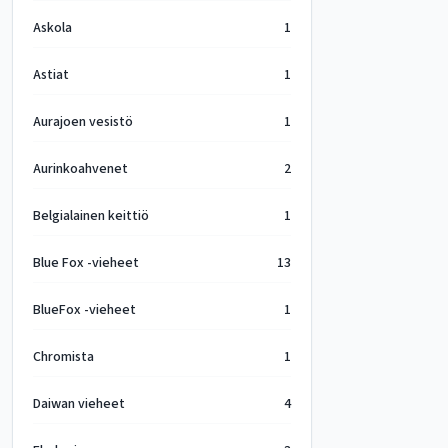
Askola
1
Astiat
1
Aurajoen vesistö
1
Aurinkoahvenet
2
Belgialainen keittiö
1
Blue Fox -vieheet
13
BlueFox -vieheet
1
Chromista
1
Daiwan vieheet
4