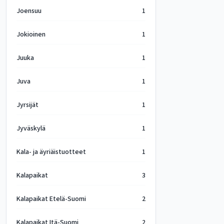
Joensuu
1
Jokioinen
1
Juuka
1
Juva
1
Jyrsijät
1
Jyväskylä
1
Kala- ja äyriäistuotteet
1
Kalapaikat
3
Kalapaikat Etelä-Suomi
2
Kalapaikat Itä-Suomi
2