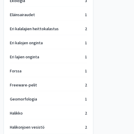
Ekologia
3
Eläinsairaudet
1
Eri kalalajien heittokalastus
2
Eri kalojen onginta
1
Eri lajien onginta
1
Forssa
1
Freeware-pelit
2
Geomorfologia
1
Halikko
2
Halikonjoen vesistö
2