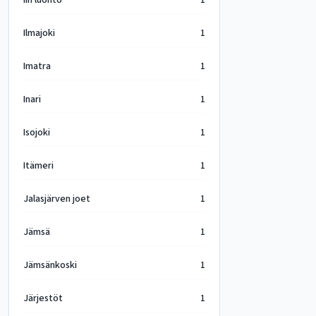
Iin luonto
1
Ilmajoki
1
Imatra
1
Inari
1
Isojoki
1
Itämeri
1
Jalasjärven joet
1
Jämsä
1
Jämsänkoski
1
Järjestöt
1