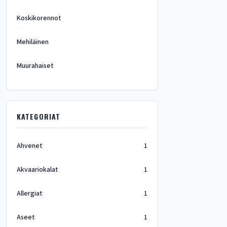
Koskikorennot
Mehiläinen
Muurahaiset
KATEGORIAT
Ahvenet
1
Akvaariokalat
1
Allergiat
1
Aseet
1