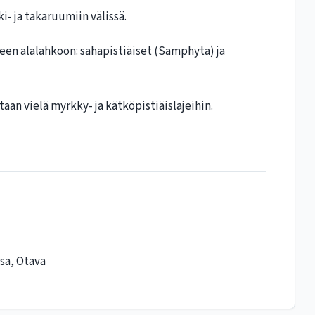
- ja takaruumiin välissä.
een alalahkoon: sahapistiäiset (Samphyta) ja
taan vielä myrkky- ja kätköpistiäislajeihin.
sa, Otava