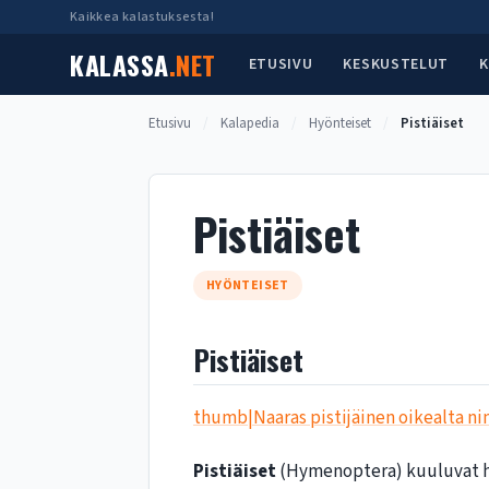
Siirry
Kaikkea kalastuksesta!
sisältöön
KALASSA
.NET
ETUSIVU
KESKUSTELUT
K
Etusivu
/
Kalapedia
/
Hyönteiset
/
Pistiäiset
Pistiäiset
HYÖNTEISET
Pistiäiset
thumb|Naaras pistijäinen oikealta n
Pistiäiset
(Hymenoptera) kuuluvat hyö