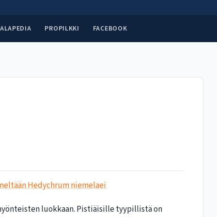
ALAPEDIA
PROPILKKI
FACEBOOK
imeltään Hedychrum niemelaei‎‎
nteisten luokkaan. Pistiäisille tyypillistä on