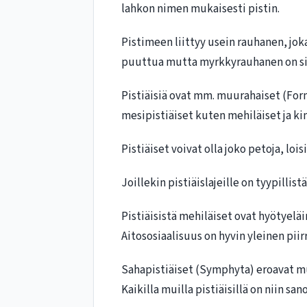
lahkon nimen mukaisesti pistin.
Pistimeen liittyy usein rauhanen, joka
puuttua mutta myrkkyrauhanen on sil
Pistiäisiä ovat mm. muurahaiset (For
mesipistiäiset kuten mehiläiset ja ki
Pistiäiset voivat olla joko petoja, lois
Joillekin pistiäislajeille on tyypilli
Pistiäisistä mehiläiset ovat hyötyeläi
Aitososiaalisuus on hyvin yleinen piir
Sahapistiäiset (Symphyta) eroavat mu
Kaikilla muilla pistiäisillä on niin sa