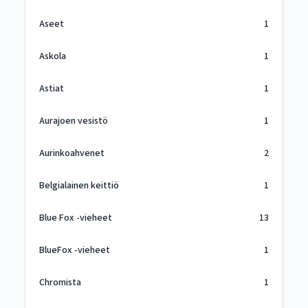
Aseet
1
Askola
1
Astiat
1
Aurajoen vesistö
1
Aurinkoahvenet
2
Belgialainen keittiö
1
Blue Fox -vieheet
13
BlueFox -vieheet
1
Chromista
1