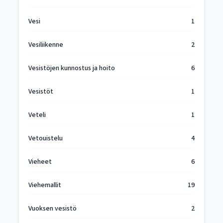
Vesi
1
Vesiliikenne
2
Vesistöjen kunnostus ja hoito
6
Vesistöt
1
Veteli
1
Vetouistelu
4
Vieheet
6
Viehemallit
19
Vuoksen vesistö
2