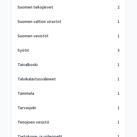
Suomen tekojärvet
2
Suomen valtion virastot
1
Suomen vesistöt
1
Syötit
3
Taivalkoski
1
Talvikalastusvälineet
1
Tammela
1
Tarvasjoki
1
Tenojoen vesistö
1
Tietokone- ja videopelit
1