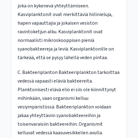
joka on kykenevä yhteyttämiseen.
Kasviplanktonit ovat merkittäviä hiilinieluja,
hapen vapauttajia ja jokaisen vesistön
ravintoketjun alku. Kasviplanktonit ovat
normaalisti mikroskooppisen pieniä
syanobakteereja ja leviä. Kasviplanktonille on
tärkeää, että se pysyy lähellä veden pintaa.
C. Bakteeriplanton Bakteeriplankton tarkoittaa
vedessä vapaasti eläviä bakteereita.
Planktonisesti elävä eliö ei siis ole kiinnittynyt
mihinkään, vaan organismi kelluu
vesiympäristössä. Bakteeriplankton voidaan
jakaa yhteyttäviin syanobakteereihin ja
toisenvaraisiin bakteereihin. Organismit
kelluvat vedessä kaasuvesikkelien avulla.