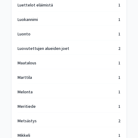
Luettelot eläimistä
1
Luokannimi
1
Luonto
1
Luovutettujen alueiden joet
2
Maatalous
1
Marttila
1
Melonta
1
Meritiede
1
Metsästys
2
Mikkeli
1