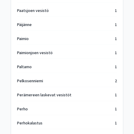
Paatsjoen vesistö
1
Päijänne
1
Paimio
1
Paimionjoen vesistö
1
Paltamo
1
Pelkosenniemi
2
Perämereen laskevat vesistöt
1
Perho
1
Perhokalastus
1