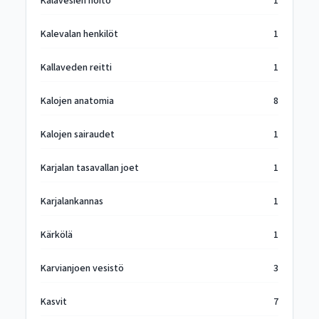
Kalavesien hoito
1
Kalevalan henkilöt
1
Kallaveden reitti
1
Kalojen anatomia
8
Kalojen sairaudet
1
Karjalan tasavallan joet
1
Karjalankannas
1
Kärkölä
1
Karvianjoen vesistö
3
Kasvit
7