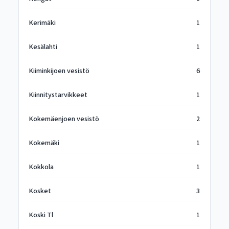
Kerimäki
1
Kesälahti
1
Kiiminkijoen vesistö
6
Kiinnitystarvikkeet
1
Kokemäenjoen vesistö
2
Kokemäki
1
Kokkola
1
Kosket
3
Koski Tl
1