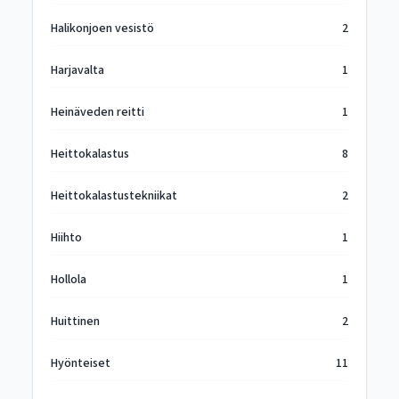
Halikonjoen vesistö
2
Harjavalta
1
Heinäveden reitti
1
Heittokalastus
8
Heittokalastustekniikat
2
Hiihto
1
Hollola
1
Huittinen
2
Hyönteiset
11