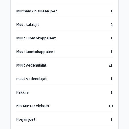
Murmanskin alueen joet
1
Muut kalalajit
2
Muut Luontokappaleet
1
Muut luontokappaleet
1
Muut vedeneläjät
21
muut vedeneläjät
1
Nakkila
1
Nils Master vieheet
10
Norjan joet
1