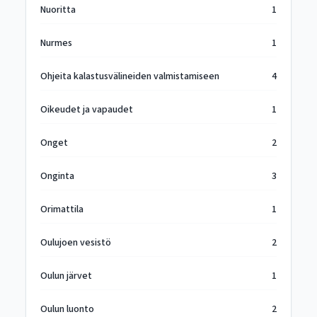
Nuoritta
1
Nurmes
1
Ohjeita kalastusvälineiden valmistamiseen
4
Oikeudet ja vapaudet
1
Onget
2
Onginta
3
Orimattila
1
Oulujoen vesistö
2
Oulun järvet
1
Oulun luonto
2