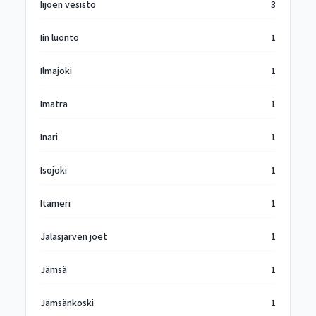
Iijoen vesistö
3
Iin luonto
1
Ilmajoki
1
Imatra
1
Inari
1
Isojoki
1
Itämeri
1
Jalasjärven joet
1
Jämsä
1
Jämsänkoski
1