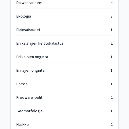
Daiwan vieheet
4
Ekologia
3
Eläinsairaudet
1
Eri kalalajien heittokalastus
2
Eri kalojen onginta
1
Eri lajien onginta
1
Forssa
1
Freeware-pelit
2
Geomorfologia
1
Halikko
2