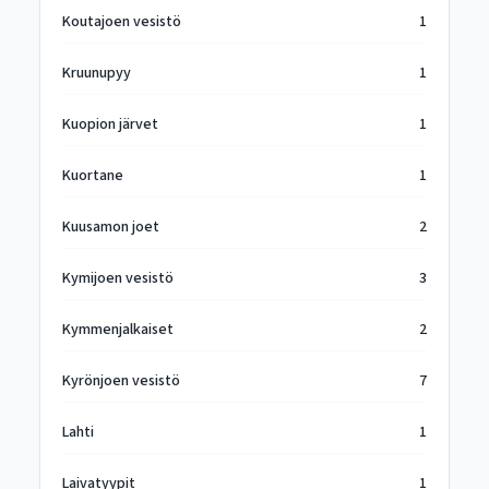
Koutajoen vesistö
1
Kruunupyy
1
Kuopion järvet
1
Kuortane
1
Kuusamon joet
2
Kymijoen vesistö
3
Kymmenjalkaiset
2
Kyrönjoen vesistö
7
Lahti
1
Laivatyypit
1