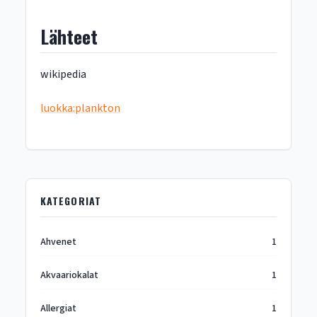
Lähteet
wikipedia
luokka:plankton
KATEGORIAT
Ahvenet
1
Akvaariokalat
1
Allergiat
1