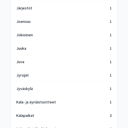
Järjestöt
1
Joensuu
1
Jokioinen
1
Juuka
1
Juva
1
Jyrsijät
1
Jyväskylä
1
Kala- ja äyriäistuotteet
1
Kalapaikat
3