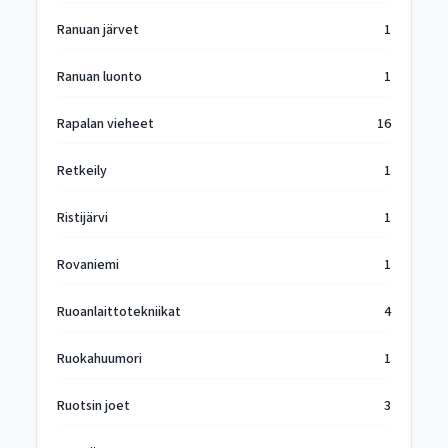
Ranuan järvet
1
Ranuan luonto
1
Rapalan vieheet
16
Retkeily
1
Ristijärvi
1
Rovaniemi
1
Ruoanlaittotekniikat
4
Ruokahuumori
1
Ruotsin joet
3