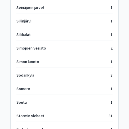
Seinäjoen järvet
1
Siilinjärvi
1
Sillikalat
1
Simojoen vesistö
2
Simon luonto
1
Sodankylä
3
Somero
1
Soutu
1
Stormin vieheet
31