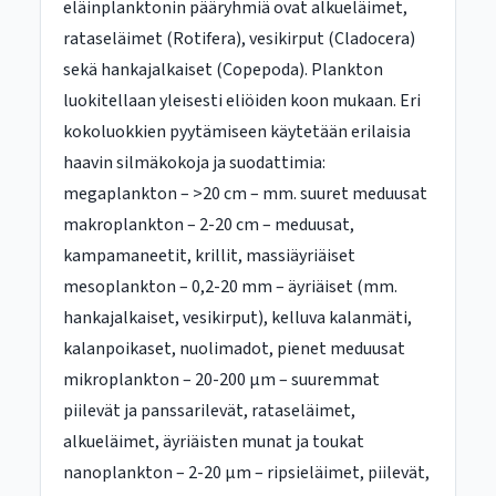
eläinplanktonin pääryhmiä ovat alkueläimet,
rataseläimet (Rotifera), vesikirput (Cladocera)
sekä hankajalkaiset (Copepoda). Plankton
luokitellaan yleisesti eliöiden koon mukaan. Eri
kokoluokkien pyytämiseen käytetään erilaisia
haavin silmäkokoja ja suodattimia:
megaplankton – >20 cm – mm. suuret meduusat
makroplankton – 2-20 cm – meduusat,
kampamaneetit, krillit, massiäyriäiset
mesoplankton – 0,2-20 mm – äyriäiset (mm.
hankajalkaiset, vesikirput), kelluva kalanmäti,
kalanpoikaset, nuolimadot, pienet meduusat
mikroplankton – 20-200 μm – suuremmat
piilevät ja panssarilevät, rataseläimet,
alkueläimet, äyriäisten munat ja toukat
nanoplankton – 2-20 μm – ripsieläimet, piilevät,