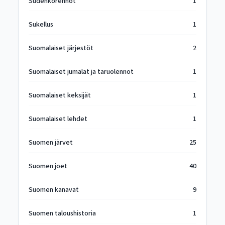
Sudenkorennot
1
Sukellus
1
Suomalaiset järjestöt
2
Suomalaiset jumalat ja taruolennot
1
Suomalaiset keksijät
1
Suomalaiset lehdet
1
Suomen järvet
25
Suomen joet
40
Suomen kanavat
9
Suomen taloushistoria
1