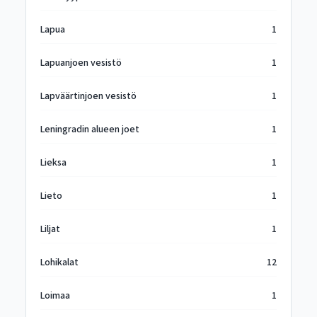
Lapua
1
Lapuanjoen vesistö
1
Lapväärtinjoen vesistö
1
Leningradin alueen joet
1
Lieksa
1
Lieto
1
Liljat
1
Lohikalat
12
Loimaa
1