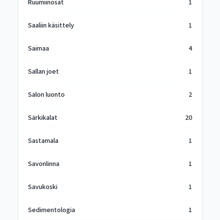
Ruumiinosat
1
Saaliin käsittely
1
Saimaa
4
Sallan joet
1
Salon luonto
2
Särkikalat
20
Sastamala
1
Savonlinna
1
Savukoski
1
Sedimentologia
1