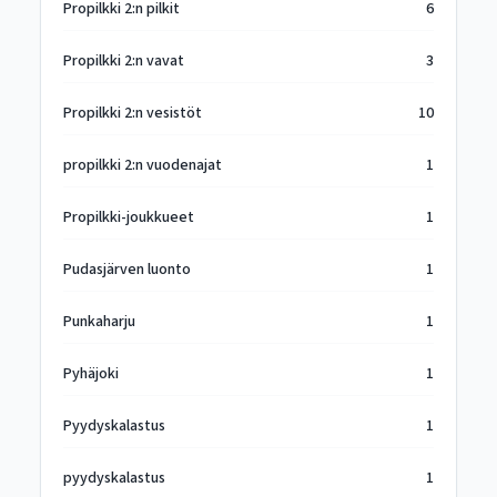
Propilkki 2:n pilkit
6
Propilkki 2:n vavat
3
Propilkki 2:n vesistöt
10
propilkki 2:n vuodenajat
1
Propilkki-joukkueet
1
Pudasjärven luonto
1
Punkaharju
1
Pyhäjoki
1
Pyydyskalastus
1
pyydyskalastus
1