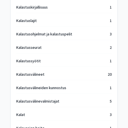
Kalastuskirjallisuus
1
Kalastuslajit
1
Kalastusohjelmat ja kalastuspelit
3
Kalastusseurat
2
Kalastussyötit
1
Kalastusvälineet
20
Kalastusvälineiden kunnostus
1
Kalastusvälinevalmistajat
5
Kalat
3