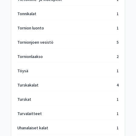
Tonnikalat
1
Tornion luonto
1
Tornionjoen vesistö
5
Tornionlaakso
2
Töysä
1
Turskakalat
4
Turskat
1
Turvalaitteet
1
Uhanalaiset kalat
1