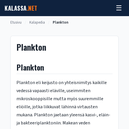
Siirry
KALASSA
.NET
☰
sisältöön
Etusivu
/
Kalapedia
/
Plankton
Plankton
Plankton
Plankton eli keijusto on yhteisnimitys kaikille
vedessä vapaasti eläville, useimmiten
mikroskooppisille mutta myös suuremmille
eliöille, jotka liikkuvat lähinnä virtausten
mukana. Plankton jaetaan yleensä kasvi-, eläin-
ja bakteeriplanktoniin. Makean veden