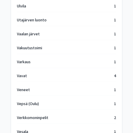
Ulvila
1
Utajärven luonto
1
Vaalan järvet
1
Vakuutustoimi
1
Varkaus
1
Vavat
4
Veneet
1
Vepsä (Oulu)
1
Verkkomoninpelit
2
Vesala
1