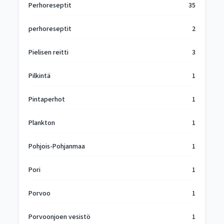
Perhoreseptit
35
perhoreseptit
2
Pielisen reitti
3
Pilkintä
1
Pintaperhot
1
Plankton
1
Pohjois-Pohjanmaa
1
Pori
1
Porvoo
1
Porvoonjoen vesistö
1