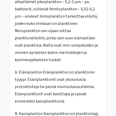
alkueläimet pikoplankton – 0,2-2 μm – pa.
bakteerit, sinilevät femtoplankton – 0,02-0,2
μm – virukset Holoplankton tarkoittaa eliöitä,
joiden koko elinkaari on planktinen.
Meroplankton sen sijaan viittaa
planktoneliöihin, jotka vain osan elämästään
ovat planktisia. Näitä ovat mm. simpukoiden ja
monien äyriäisten kuten merirokkojen ja
kymmenjalkaisten toukat.
A. Eläinplanton Eläinplankton on planktonin
tyyppi. Eläinplanktonit ovat yksisoluisia
protoktisteja tai pieniä monisoluisia eläimiä.
Eläinplanktonit ovat kuluttajia ja syövät
esimerkiksi kasviplanktonia.
B. Kasviplanton Kasviplankton on planktonlaji,