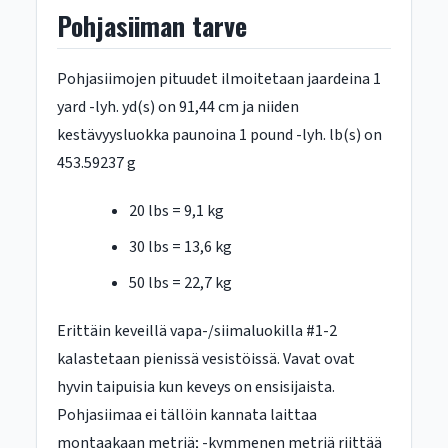
Pohjasiiman tarve
Pohjasiimojen pituudet ilmoitetaan jaardeina 1
yard -lyh. yd(s) on 91,44 cm ja niiden
kestävyysluokka paunoina 1 pound -lyh. lb(s) on
453.59237 g
20 lbs = 9,1 kg
30 lbs = 13,6 kg
50 lbs = 22,7 kg
Erittäin keveillä vapa-/siimaluokilla #1-2
kalastetaan pienissä vesistöissä. Vavat ovat
hyvin taipuisia kun keveys on ensisijaista.
Pohjasiimaa ei tällöin kannata laittaa
montaakaan metriä; -kymmenen metriä riittää