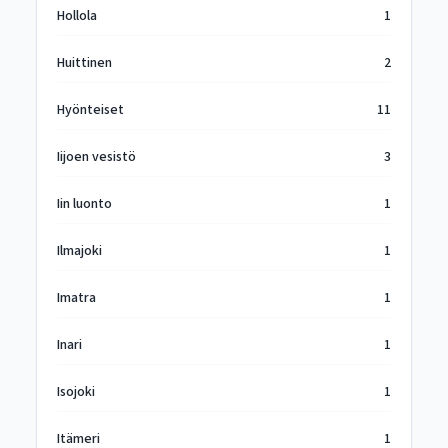
Hollola
1
Huittinen
2
Hyönteiset
11
Iijoen vesistö
3
Iin luonto
1
Ilmajoki
1
Imatra
1
Inari
1
Isojoki
1
Itämeri
1