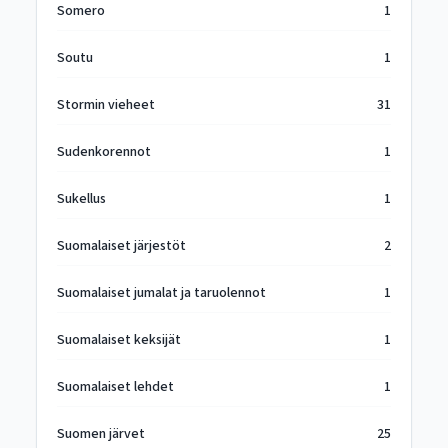
Somero
1
Soutu
1
Stormin vieheet
31
Sudenkorennot
1
Sukellus
1
Suomalaiset järjestöt
2
Suomalaiset jumalat ja taruolennot
1
Suomalaiset keksijät
1
Suomalaiset lehdet
1
Suomen järvet
25