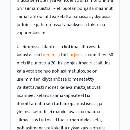
mutta se ei ole hyvä vaihtoehto sillä monofiililla
on “siimamuistia” – eli puolan pohjalla maannut
siima tahtoo lähteä kelalta pahassa sykkyrässä
jolloin se pahimmassa tapauksessa takertuu
vaparenkaisiin.
Useimmissa tilanteissa kotimaisilla vesillä
kalastaessa
taimenta
tai
harjusta
suunnilleen 50
metriä punottua 20 lbs. pohjasiimaa riittää. Jos
kala vetäisee nuo pohjasiimat ulos, se on
useimmiten käytännössä jo menetetty.
Valitettavasti monet kelavalmistajat ovat
lisänneet kelansa siimakapasiteettia
ilmoittamalla sen turhan optimistisesti, ja
yleensä keloille ei mahdu luvattua määrää
siimaa. Jos tuli ostettua turhan ahdas kela,
pohjasiimana voi kokeilla nykyaikaisia ohuita