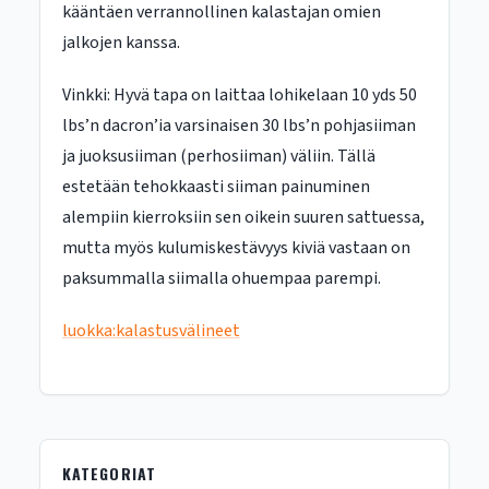
kääntäen verrannollinen kalastajan omien
jalkojen kanssa.
Vinkki: Hyvä tapa on laittaa lohikelaan 10 yds 50
lbs’n dacron’ia varsinaisen 30 lbs’n pohjasiiman
ja juoksusiiman (perhosiiman) väliin. Tällä
estetään tehokkaasti siiman painuminen
alempiin kierroksiin sen oikein suuren sattuessa,
mutta myös kulumiskestävyys kiviä vastaan on
paksummalla siimalla ohuempaa parempi.
luokka:kalastusvälineet
KATEGORIAT