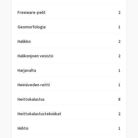
Freeware-pelit
2
Geomorfologia
1
Halikko
2
Halikonjoen vesistö
2
Harjavalta
1
Heinäveden reitti
1
Heittokalastus
8
Heittokalastustekniikat
2
Hiihto
1