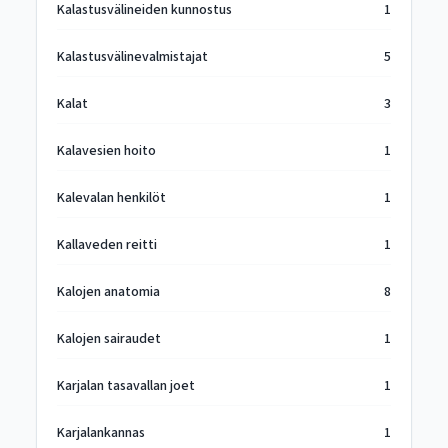
Kalastusvälineiden kunnostus
1
Kalastusvälinevalmistajat
5
Kalat
3
Kalavesien hoito
1
Kalevalan henkilöt
1
Kallaveden reitti
1
Kalojen anatomia
8
Kalojen sairaudet
1
Karjalan tasavallan joet
1
Karjalankannas
1