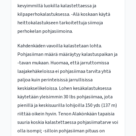
kevyimmillä luokilla kalastettaessa ja
kilpaperhokalastuksessa. -Alä koskaan käytä
heittokalastukseen tarkoitettuja siimoja
perhokelan pohjasiimoina.
Kahdenkäden vavoilla kalastetaan lohta.
Pohjasiiman määrä määräytyy kalastuspaikan ja
-tavan mukaan. Huomaa, että jarruttomissa
laajakehäkeloissa ei pohjasiimaa tarvita yhtä
paljoa kuin perinteisissä jarrullisissa
keskiakselikeloissa. Lohen kesäkalastuksessa
käytetään yleisimmin 30 lbs pohjasiimaa, jota
pienillä ja keskisuurilla lohijoilla 150 yds (137 m)
riittää oikein hyvin. Tenon Alakönkään tapaisia
suuria koskia kalastettaessa pohjasiimatarve voi
olla isompi; -silloin pohjasiiman pituus on