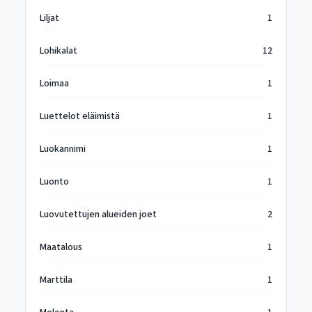
Liljat
1
Lohikalat
12
Loimaa
1
Luettelot eläimistä
1
Luokannimi
1
Luonto
1
Luovutettujen alueiden joet
2
Maatalous
1
Marttila
1