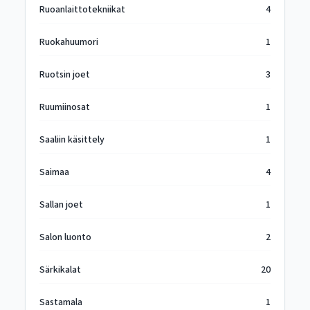
Ruoanlaittotekniikat
4
Ruokahuumori
1
Ruotsin joet
3
Ruumiinosat
1
Saaliin käsittely
1
Saimaa
4
Sallan joet
1
Salon luonto
2
Särkikalat
20
Sastamala
1