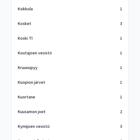
Kokkola
1
Kosket
3
Koski Tl
1
Koutajoen vesistö
1
Kruunupyy
1
Kuopion järvet
1
Kuortane
1
Kuusamon joet
2
Kymijoen vesistö
3