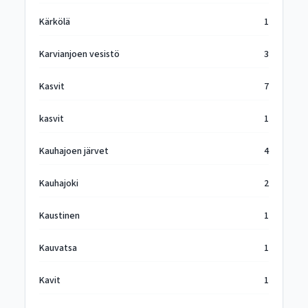
Kärkölä
1
Karvianjoen vesistö
3
Kasvit
7
kasvit
1
Kauhajoen järvet
4
Kauhajoki
2
Kaustinen
1
Kauvatsa
1
Kavit
1