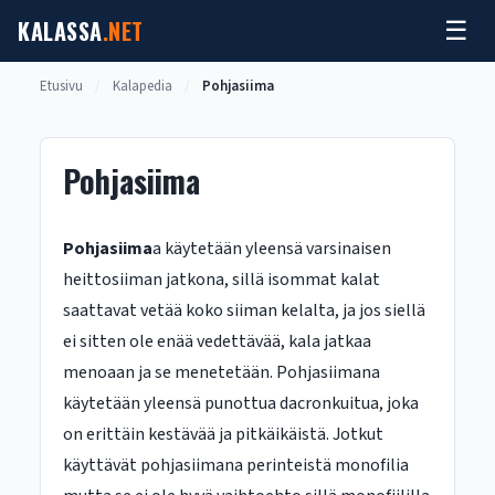
Siirry
KALASSA
.NET
☰
sisältöön
Etusivu
/
Kalapedia
/
Pohjasiima
Pohjasiima
Pohjasiima
a käytetään yleensä varsinaisen
heittosiiman jatkona, sillä isommat kalat
saattavat vetää koko siiman kelalta, ja jos siellä
ei sitten ole enää vedettävää, kala jatkaa
menoaan ja se menetetään. Pohjasiimana
käytetään yleensä punottua dacronkuitua, joka
on erittäin kestävää ja pitkäikäistä. Jotkut
käyttävät pohjasiimana perinteistä monofilia