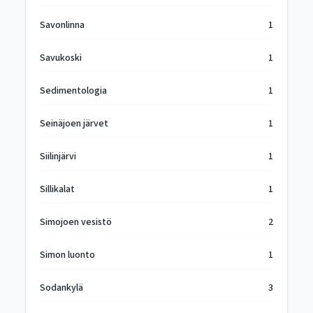
Savonlinna
1
Savukoski
1
Sedimentologia
1
Seinäjoen järvet
1
Siilinjärvi
1
Sillikalat
1
Simojoen vesistö
2
Simon luonto
1
Sodankylä
3