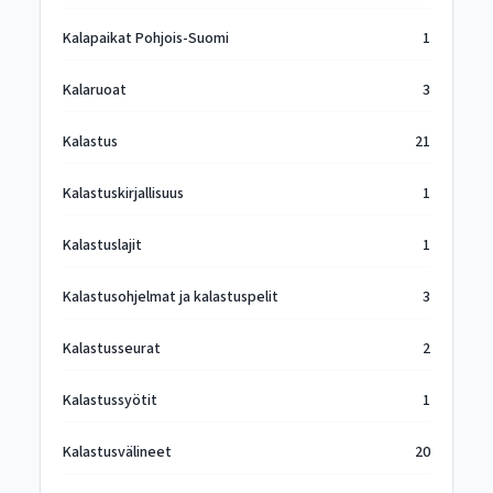
Kalapaikat Pohjois-Suomi
1
Kalaruoat
3
Kalastus
21
Kalastuskirjallisuus
1
Kalastuslajit
1
Kalastusohjelmat ja kalastuspelit
3
Kalastusseurat
2
Kalastussyötit
1
Kalastusvälineet
20