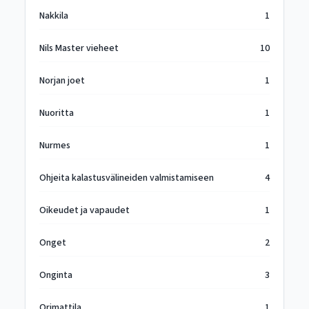
Nakkila
1
Nils Master vieheet
10
Norjan joet
1
Nuoritta
1
Nurmes
1
Ohjeita kalastusvälineiden valmistamiseen
4
Oikeudet ja vapaudet
1
Onget
2
Onginta
3
Orimattila
1