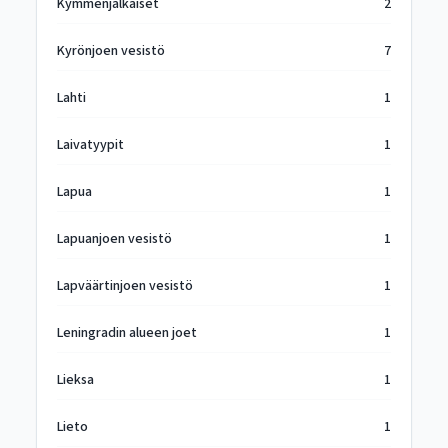
Kymmenjalkaiset
2
Kyrönjoen vesistö
7
Lahti
1
Laivatyypit
1
Lapua
1
Lapuanjoen vesistö
1
Lapväärtinjoen vesistö
1
Leningradin alueen joet
1
Lieksa
1
Lieto
1