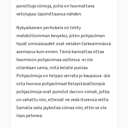
punottuja siimoja, joilla on huomattava
vetolujuus läpimittaansa nähden.
Nykyaikainen perhokela on tehty
mahdollisimman kevyeksi, joten pohjasiiman
hyvät ominaisuudet ovat vieläkin tärkeämmässä
asemassa kuin ennen. Tämä kannattaa ottaa
huomioon pohjasiimaa valitessa -ei ole
ollankaan sama, mitä kelalle puolaa.
Pohjasiimoja on helppo verrata jo kaupassa -älä
osta huonoa pohjasiimaa! Kelaystävällisinpiä
pohjasiimoja ovat punotut dacron-siimat, jotka
on vahattu niin, etteivät ne vedä itseensä vettä.
Samalla vaha jäykistää siimaa niin, ettei se ole
liian pehmeä.