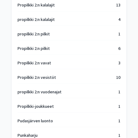
Propilkki 2:n kalalajit
13
propilkki 2:n kalalajit
4
propilkki 2:n pilkit
1
Propilkki 2:n pilkit
6
Propilkki 2:n vavat
3
Propilkki 2:n vesistöt
10
propilkki 2:n vuodenajat
1
Propilkki-joukkueet
1
Pudasjärven luonto
1
Punkaharju
1