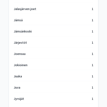
Jalasjärven joet
1
Jämsä
1
Jämsänkoski
1
Järjestöt
1
Joensuu
1
Jokioinen
1
Juuka
1
Juva
1
Jyrsijät
1