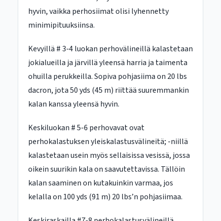
hyvin, vaikka perhosiimat olisi lyhennetty
minimipituuksiinsa.
Kevyillä # 3-4 luokan perhovälineillä kalastetaan
jokialueilla ja järvillä yleensä harria ja taimenta
ohuilla perukkeilla. Sopiva pohjasiima on 20 lbs
dacron, jota 50 yds (45 m) riittää suuremmankin
kalan kanssa yleensä hyvin.
Keskiluokan # 5-6 perhovavat ovat
perhokalastuksen yleiskalastusvälineitä; -niillä
kalastetaan usein myös sellaisissa vesissä, jossa
oikein suurikin kala on saavutettavissa. Tällöin
kalan saaminen on kutakuinkin varmaa, jos
kelalla on 100 yds (91 m) 20 lbs’n pohjasiimaa.
Keskiraskailla #7-8 perhokalastusvälineillä