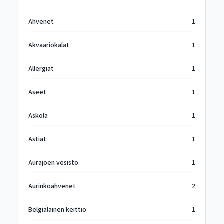
Ahvenet
1
Akvaariokalat
1
Allergiat
1
Aseet
1
Askola
1
Astiat
1
Aurajoen vesistö
1
Aurinkoahvenet
2
Belgialainen keittiö
1