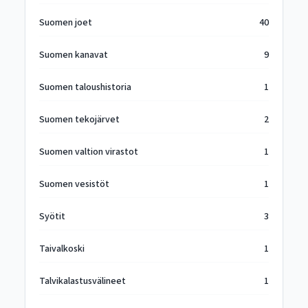
Suomen joet
40
Suomen kanavat
9
Suomen taloushistoria
1
Suomen tekojärvet
2
Suomen valtion virastot
1
Suomen vesistöt
1
Syötit
3
Taivalkoski
1
Talvikalastusvälineet
1