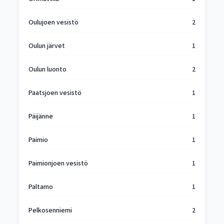
Oulujoen vesistö
2
Oulun järvet
1
Oulun luonto
2
Paatsjoen vesistö
1
Päijänne
1
Paimio
1
Paimionjoen vesistö
1
Paltamo
1
Pelkosenniemi
2