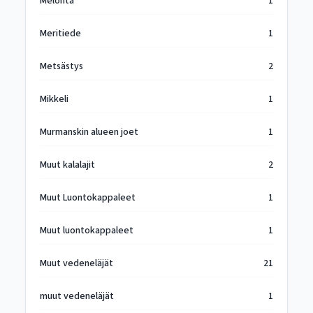
Melonta
1
Meritiede
1
Metsästys
2
Mikkeli
1
Murmanskin alueen joet
1
Muut kalalajit
2
Muut Luontokappaleet
1
Muut luontokappaleet
1
Muut vedeneläjät
21
muut vedeneläjät
1