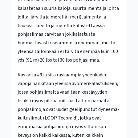
kalastetaan suuria kaloja, suurtaimenta ja lohta
joilla, järvillä ja merellä (meri)taimenta ja
haukea. Järvillä ja merellä kalastettaessa
pohjasiimaa tarvitaan jokikalastusta
huomattavasti useammin ja enemmän, mutta
yleensä tällöinkään ei tarvita enempää kuin 100
yds (91 m) 20 lbs tai 30 lbs pohjasiimaa.
Raskaita #9 ja sitä raskaampia yhdenkäden
vapoja hankitaan yleensä avomerikalastukseen,
jossa pohjasiimalta vaaditaan kestävyyden
lisäksi myös pitkää mittaa. Tällöin parhaita
pohjasiimoja ovat uudet geelipunotut dyneema-
kuitusiimat (LOOP Tecbraid), jotka ovat
erinomaisia pohjasiimoja myös silloin kun
keveys on kaikki kaikessa, kuten kaikkein