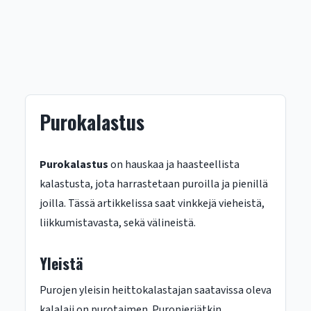
Purokalastus
Purokalastus
on hauskaa ja haasteellista
kalastusta, jota harrastetaan puroilla ja pienillä
joilla. Tässä artikkelissa saat vinkkejä vieheistä,
liikkumistavasta, sekä välineistä.
Yleistä
Purojen yleisin heittokalastajan saatavissa oleva
kalalaji on purotaimen. Puronieriätkin