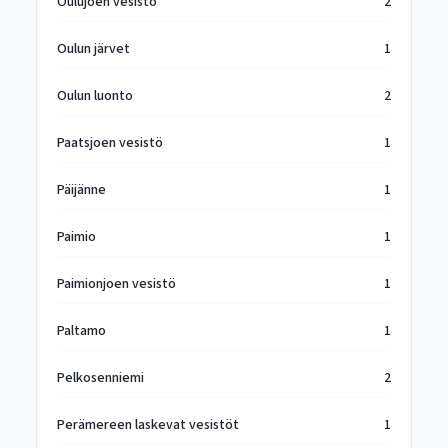
Oulujoen vesistö
2
Oulun järvet
1
Oulun luonto
2
Paatsjoen vesistö
1
Päijänne
1
Paimio
1
Paimionjoen vesistö
1
Paltamo
1
Pelkosenniemi
2
Perämereen laskevat vesistöt
1