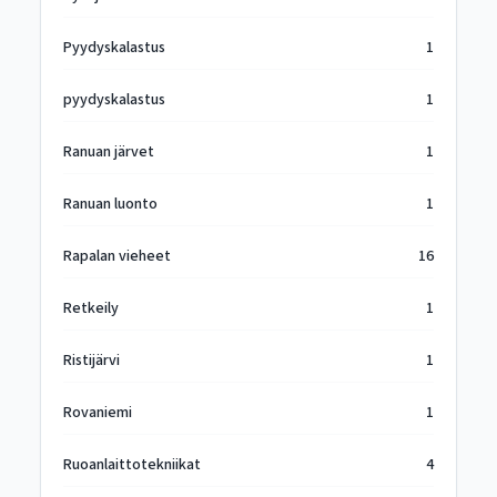
Pyydyskalastus
1
pyydyskalastus
1
Ranuan järvet
1
Ranuan luonto
1
Rapalan vieheet
16
Retkeily
1
Ristijärvi
1
Rovaniemi
1
Ruoanlaittotekniikat
4