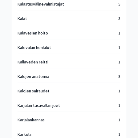
Kalastusvälinevalmistajat
5
Kalat
3
Kalavesien hoito
1
Kalevalan henkilöt
1
Kallaveden reitti
1
Kalojen anatomia
8
Kalojen sairaudet
1
Karjalan tasavallan joet
1
Karjalankannas
1
Kärkölä
1