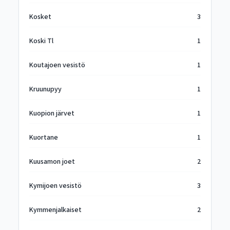
Kosket
3
Koski Tl
1
Koutajoen vesistö
1
Kruunupyy
1
Kuopion järvet
1
Kuortane
1
Kuusamon joet
2
Kymijoen vesistö
3
Kymmenjalkaiset
2