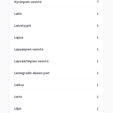
Kyrönjoen vesistö
7
Lahti
1
Laivatyypit
1
Lapua
1
Lapuanjoen vesistö
1
Lapväärtinjoen vesistö
1
Leningradin alueen joet
1
Lieksa
1
Lieto
1
Liljat
1