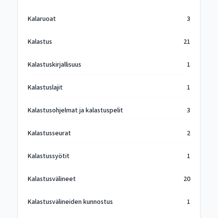
Kalaruoat
3
Kalastus
21
Kalastuskirjallisuus
1
Kalastuslajit
1
Kalastusohjelmat ja kalastuspelit
3
Kalastusseurat
2
Kalastussyötit
1
Kalastusvälineet
20
Kalastusvälineiden kunnostus
1