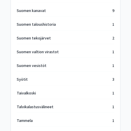
Suomen kanavat
9
Suomen taloushistoria
1
Suomen tekojärvet
2
Suomen valtion virastot
1
Suomen vesistöt
1
Syötit
3
Taivalkoski
1
Talvikalastusvälineet
1
Tammela
1