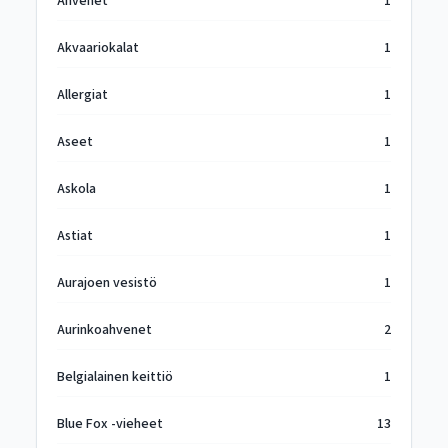
Ahvenet
1
Akvaariokalat
1
Allergiat
1
Aseet
1
Askola
1
Astiat
1
Aurajoen vesistö
1
Aurinkoahvenet
2
Belgialainen keittiö
1
Blue Fox -vieheet
13