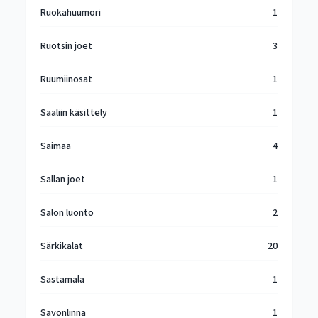
Ruokahuumori
1
Ruotsin joet
3
Ruumiinosat
1
Saaliin käsittely
1
Saimaa
4
Sallan joet
1
Salon luonto
2
Särkikalat
20
Sastamala
1
Savonlinna
1