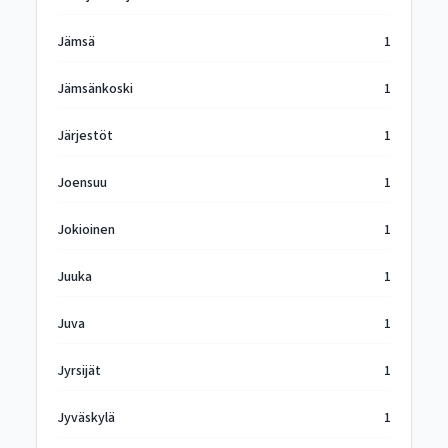
Jämsä
1
Jämsänkoski
1
Järjestöt
1
Joensuu
1
Jokioinen
1
Juuka
1
Juva
1
Jyrsijät
1
Jyväskylä
1