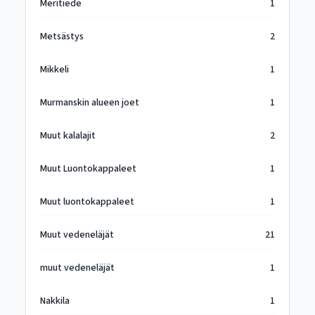
Meritiede
1
Metsästys
2
Mikkeli
1
Murmanskin alueen joet
1
Muut kalalajit
2
Muut Luontokappaleet
1
Muut luontokappaleet
1
Muut vedeneläjät
21
muut vedeneläjät
1
Nakkila
1