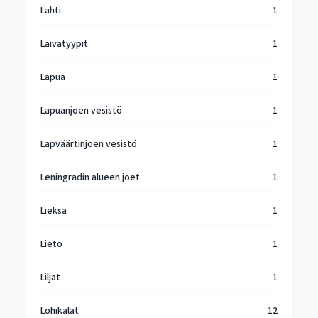
Lahti
1
Laivatyypit
1
Lapua
1
Lapuanjoen vesistö
1
Lapväärtinjoen vesistö
1
Leningradin alueen joet
1
Lieksa
1
Lieto
1
Liljat
1
Lohikalat
12