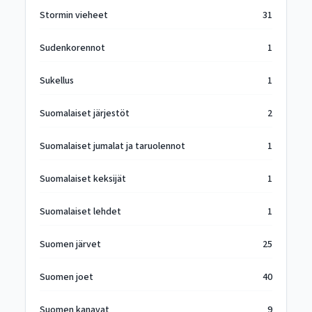
Stormin vieheet
31
Sudenkorennot
1
Sukellus
1
Suomalaiset järjestöt
2
Suomalaiset jumalat ja taruolennot
1
Suomalaiset keksijät
1
Suomalaiset lehdet
1
Suomen järvet
25
Suomen joet
40
Suomen kanavat
9