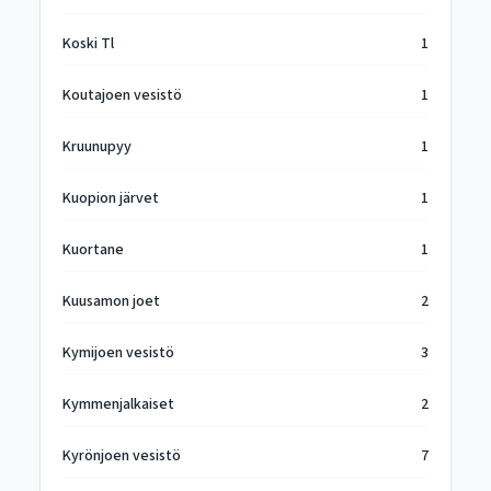
Koski Tl
1
Koutajoen vesistö
1
Kruunupyy
1
Kuopion järvet
1
Kuortane
1
Kuusamon joet
2
Kymijoen vesistö
3
Kymmenjalkaiset
2
Kyrönjoen vesistö
7