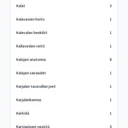
Kalat
3
Kalavesien hoito
1
Kalevalan henkilöt
1
Kallaveden reitti
1
Kalojen anatomia
8
Kalojen sairaudet
1
Karjalan tasavallan joet
1
Karjalankannas
1
Kärkölä
1
Karvianjoen vesistö
3