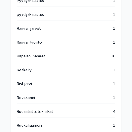
Pyydyskalastus
1
pyydyskalastus
1
Ranuan järvet
1
Ranuan luonto
1
Rapalan vieheet
16
Retkeily
1
Ristijärvi
1
Rovaniemi
1
Ruoanlaittotekniikat
4
Ruokahuumori
1