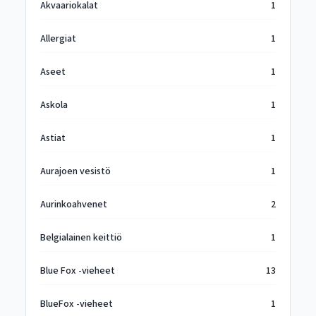
Akvaariokalat
1
Allergiat
1
Aseet
1
Askola
1
Astiat
1
Aurajoen vesistö
1
Aurinkoahvenet
2
Belgialainen keittiö
1
Blue Fox -vieheet
13
BlueFox -vieheet
1