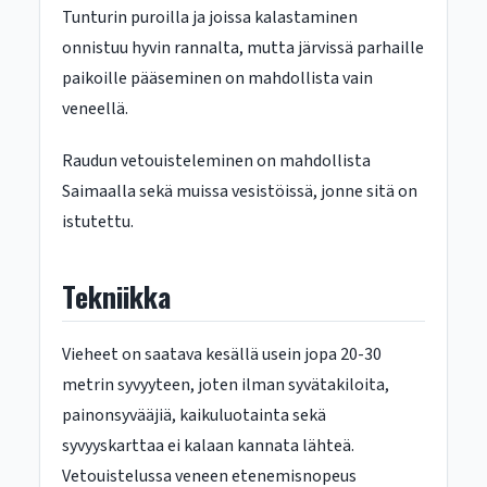
Tunturin puroilla ja joissa kalastaminen
onnistuu hyvin rannalta, mutta järvissä parhaille
paikoille pääseminen on mahdollista vain
veneellä.
Raudun vetouisteleminen on mahdollista
Saimaalla sekä muissa vesistöissä, jonne sitä on
istutettu.
Tekniikka
Vieheet on saatava kesällä usein jopa 20-30
metrin syvyyteen, joten ilman syvätakiloita,
painonsyvääjiä, kaikuluotainta sekä
syvyyskarttaa ei kalaan kannata lähteä.
Vetouistelussa veneen etenemisnopeus