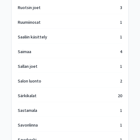
Ruotsin joet
3
Ruumiinosat
1
Saaliin käsittely
1
Saimaa
4
Sallan joet
1
Salon luonto
2
Särkikalat
20
Sastamala
1
Savonlinna
1