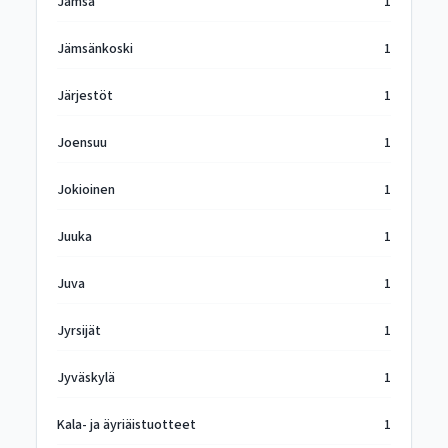
Jämsä
1
Jämsänkoski
1
Järjestöt
1
Joensuu
1
Jokioinen
1
Juuka
1
Juva
1
Jyrsijät
1
Jyväskylä
1
Kala- ja äyriäistuotteet
1