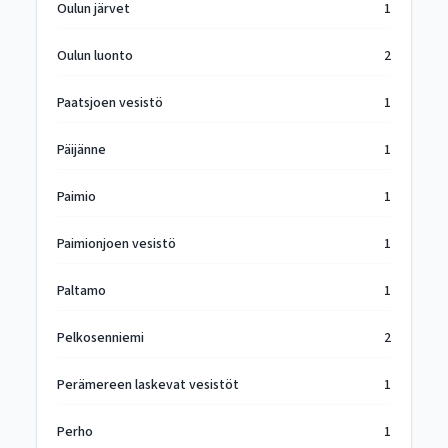
Oulun järvet
1
Oulun luonto
2
Paatsjoen vesistö
1
Päijänne
1
Paimio
1
Paimionjoen vesistö
1
Paltamo
1
Pelkosenniemi
2
Perämereen laskevat vesistöt
1
Perho
1