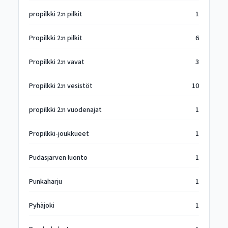
propilkki 2:n pilkit
1
Propilkki 2:n pilkit
6
Propilkki 2:n vavat
3
Propilkki 2:n vesistöt
10
propilkki 2:n vuodenajat
1
Propilkki-joukkueet
1
Pudasjärven luonto
1
Punkaharju
1
Pyhäjoki
1