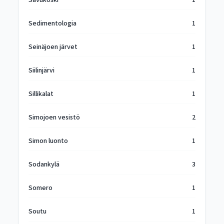
Savukoski
1
Sedimentologia
1
Seinäjoen järvet
1
Siilinjärvi
1
Sillikalat
1
Simojoen vesistö
2
Simon luonto
1
Sodankylä
3
Somero
1
Soutu
1