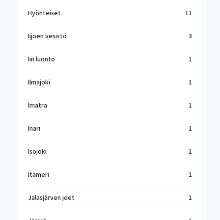
Hyönteiset
11
Iijoen vesistö
3
Iin luonto
1
Ilmajoki
1
Imatra
1
Inari
1
Isojoki
1
Itämeri
1
Jalasjärven joet
1