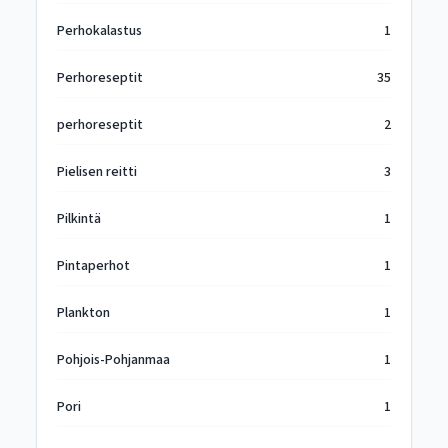
Perhokalastus
1
Perhoreseptit
35
perhoreseptit
2
Pielisen reitti
3
Pilkintä
1
Pintaperhot
1
Plankton
1
Pohjois-Pohjanmaa
1
Pori
1