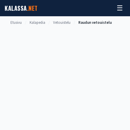
Siirry
KALASSA
.NET
☰
sisältöön
Etusivu
/
Kalapedia
/
Vetouistelu
/
Raudun vetouistelu