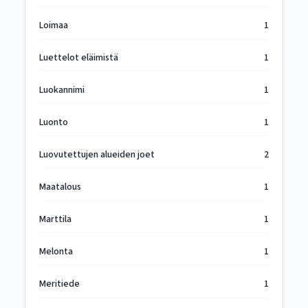
Loimaa
1
Luettelot eläimistä
1
Luokannimi
1
Luonto
1
Luovutettujen alueiden joet
2
Maatalous
1
Marttila
1
Melonta
1
Meritiede
1