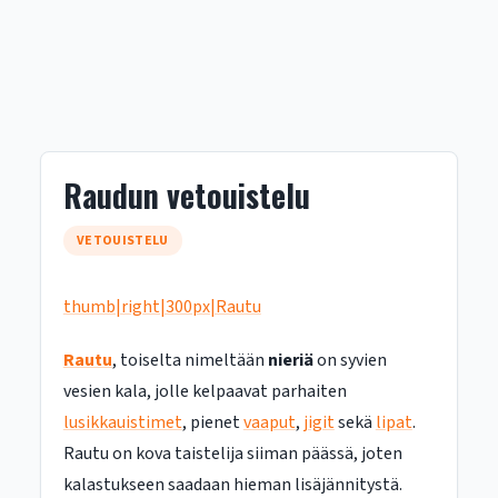
Raudun vetouistelu
VETOUISTELU
thumb|right|300px|Rautu
Rautu
, toiselta nimeltään
nieriä
on syvien
vesien kala, jolle kelpaavat parhaiten
lusikkauistimet
, pienet
vaaput
,
jigit
sekä
lipat
.
Rautu on kova taistelija siiman päässä, joten
kalastukseen saadaan hieman lisäjännitystä.