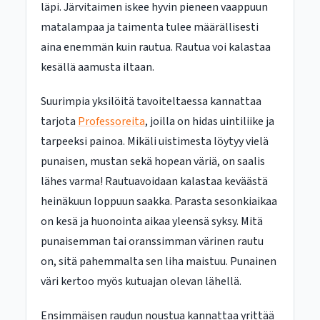
läpi. Järvitaimen iskee hyvin pieneen vaappuun
matalampaa ja taimenta tulee määrällisesti
aina enemmän kuin rautua. Rautua voi kalastaa
kesällä aamusta iltaan.
Suurimpia yksilöitä tavoiteltaessa kannattaa
tarjota
Professoreita
, joilla on hidas uintiliike ja
tarpeeksi painoa. Mikäli uistimesta löytyy vielä
punaisen, mustan sekä hopean väriä, on saalis
lähes varma! Rautuavoidaan kalastaa keväästä
heinäkuun loppuun saakka. Parasta sesonkiaikaa
on kesä ja huonointa aikaa yleensä syksy. Mitä
punaisemman tai oranssimman värinen rautu
on, sitä pahemmalta sen liha maistuu. Punainen
väri kertoo myös kutuajan olevan lähellä.
Ensimmäisen raudun noustua kannattaa yrittää