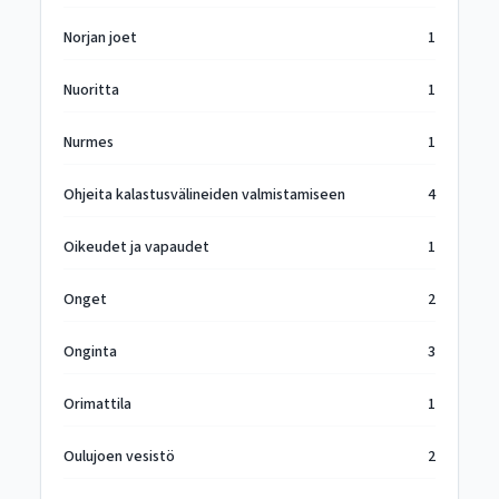
Norjan joet
1
Nuoritta
1
Nurmes
1
Ohjeita kalastusvälineiden valmistamiseen
4
Oikeudet ja vapaudet
1
Onget
2
Onginta
3
Orimattila
1
Oulujoen vesistö
2