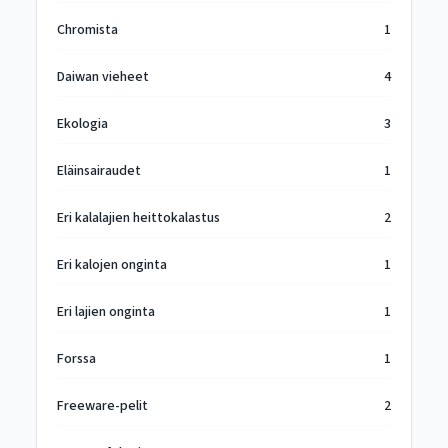
Chromista
1
Daiwan vieheet
4
Ekologia
3
Eläinsairaudet
1
Eri kalalajien heittokalastus
2
Eri kalojen onginta
1
Eri lajien onginta
1
Forssa
1
Freeware-pelit
2