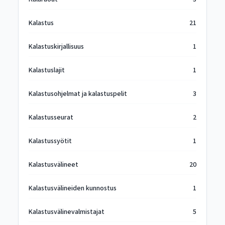
Kalastus
21
Kalastuskirjallisuus
1
Kalastuslajit
1
Kalastusohjelmat ja kalastuspelit
3
Kalastusseurat
2
Kalastussyötit
1
Kalastusvälineet
20
Kalastusvälineiden kunnostus
1
Kalastusvälinevalmistajat
5