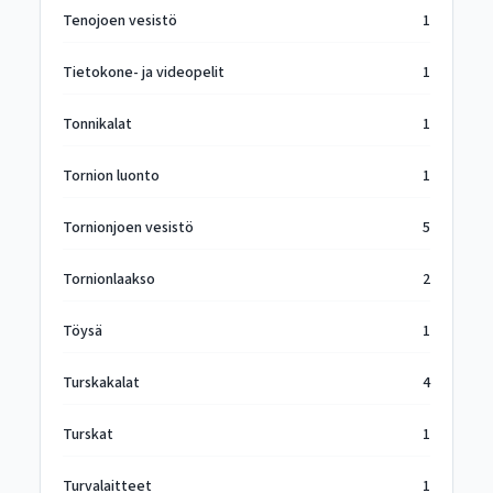
Tenojoen vesistö
1
Tietokone- ja videopelit
1
Tonnikalat
1
Tornion luonto
1
Tornionjoen vesistö
5
Tornionlaakso
2
Töysä
1
Turskakalat
4
Turskat
1
Turvalaitteet
1