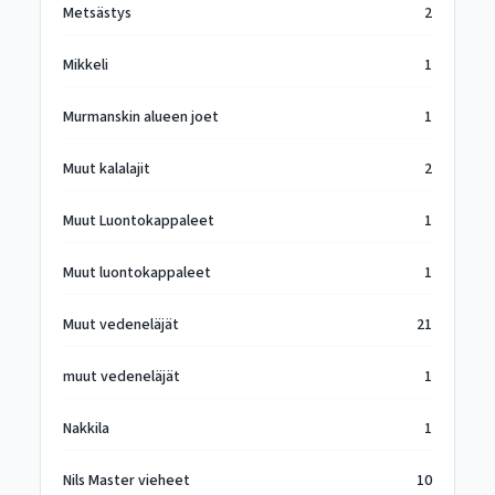
Metsästys
2
Mikkeli
1
Murmanskin alueen joet
1
Muut kalalajit
2
Muut Luontokappaleet
1
Muut luontokappaleet
1
Muut vedeneläjät
21
muut vedeneläjät
1
Nakkila
1
Nils Master vieheet
10