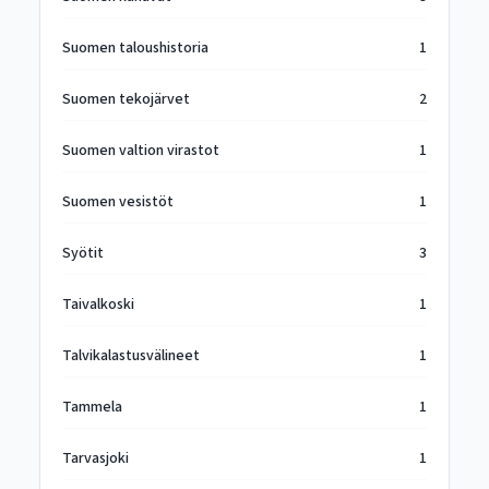
Suomen taloushistoria
1
Suomen tekojärvet
2
Suomen valtion virastot
1
Suomen vesistöt
1
Syötit
3
Taivalkoski
1
Talvikalastusvälineet
1
Tammela
1
Tarvasjoki
1