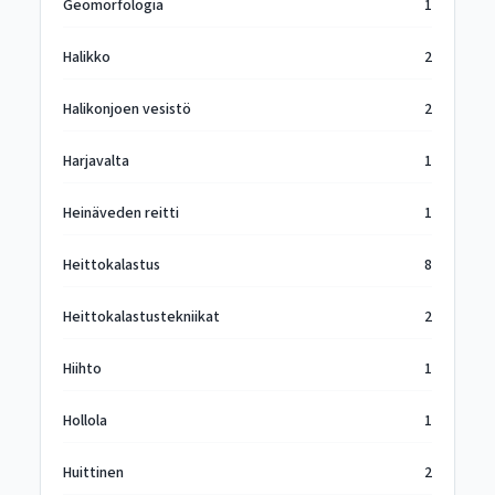
Geomorfologia
1
Halikko
2
Halikonjoen vesistö
2
Harjavalta
1
Heinäveden reitti
1
Heittokalastus
8
Heittokalastustekniikat
2
Hiihto
1
Hollola
1
Huittinen
2