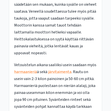
säädetään sen mukaan, kuinka syvälle on vieheet
saatava. Veneellä soudettaessa tulee myös pitää
taukoja, jotta vaaput saadaan tarpeeksi syvälle.
Moottorin kanssa samat tauot tehdään
laittamalla moottori hetkeksi vapaalle.
Heittokalastuksessa on syytä käyttää riittävän
painavia vieheitä, jotka lentävät kauas ja
uppoavat nopeasti.
Vetouistelun aikana saaliiksi usein saadaan myös
harmaanieriä
ä sekä
järvitaimenta
. Rautu on
usein vain 2-3 kilon painoinen ja 50-60 cm pitkä.
Harmaanieriä puolestaan on nieriän alalaji, joka
painaa useamman kilon enemmän ja voi olla
jopa 90 cm pituinen. Syvänteiden rinteet sekä
syvänteiden pohjat kannattaa käydä tarkkaan