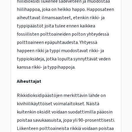
hiilidioksidi liukenee sadeveteen ja muodostaa
hiilihappoa, joka on heikko happo. Happosateen
aiheuttavat ilmansaasteet, etenkin rikki- ja
typpipäästöt joita tulee ennen kaikkea
fossiilisten polttoaineiden polton yhteydessä
polttoaineen epäpuhtaudesta. Yhtyessä
happeen rikki ja typpi muodostavat rikki- ja
typpioksideja, jotka lopulta synnyttävät veden
kanssa rikki- ja typpihappoja.
Aiheuttajat
Rikkidioksidipäästöjen merkittävin lähde on
kivihiilikäyttöiset voimalaitokset. Näistä
kuitenkin oksidit voidaan suodattimilla pääosin
poistaa savukaasuista, jopa yli 90-prosenttisesti.
Liikenteen polttoaineista rikkiä voidaan poistaa