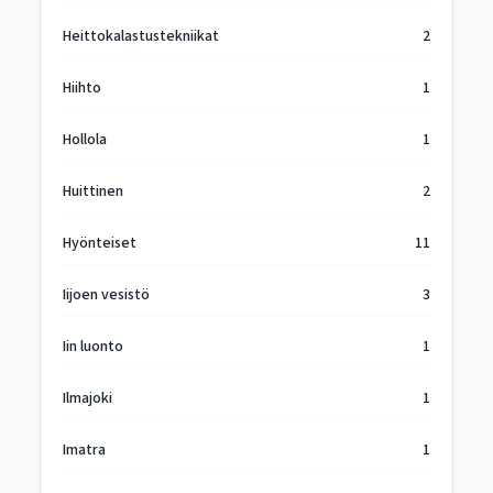
Heittokalastustekniikat
2
Hiihto
1
Hollola
1
Huittinen
2
Hyönteiset
11
Iijoen vesistö
3
Iin luonto
1
Ilmajoki
1
Imatra
1