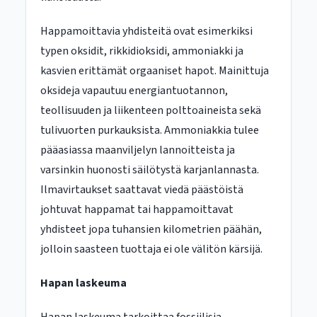
Happamoittavia yhdisteitä ovat esimerkiksi
typen oksidit, rikkidioksidi, ammoniakki ja
kasvien erittämät orgaaniset hapot. Mainittuja
oksideja vapautuu energiantuotannon,
teollisuuden ja liikenteen polttoaineista sekä
tulivuorten purkauksista. Ammoniakkia tulee
pääasiassa maanviljelyn lannoitteista ja
varsinkin huonosti säilötystä karjanlannasta.
Ilmavirtaukset saattavat viedä päästöistä
johtuvat happamat tai happamoittavat
yhdisteet jopa tuhansien kilometrien päähän,
jolloin saasteen tuottaja ei ole välitön kärsijä.
Hapan laskeuma