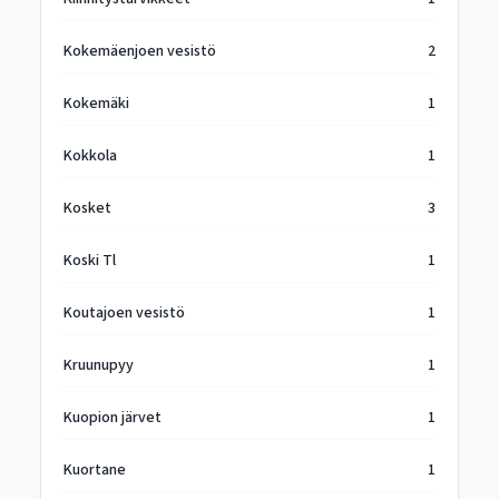
Kokemäenjoen vesistö
2
Kokemäki
1
Kokkola
1
Kosket
3
Koski Tl
1
Koutajoen vesistö
1
Kruunupyy
1
Kuopion järvet
1
Kuortane
1