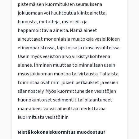
pistemäisen kuormituksen seurauksena
jokiuomaan voi huuhtoutua kiintoainetta,
humusta, metalleja, ravinteita ja
happamoittavia aineita. Nämä aineet
aiheuttavat monenlaisia muutoksia vesieliöiden
elinympäristössä, lajistossa ja runsaussuhteissa.
Usein myös vesistön arvo virkistyskohteena
alenee. Ihminen muuttaa toiminnallaan usein
myös jokiuoman muotoa tai virtausta. Tällaista
toimintaa ovat mm. jokien perkaukset ja vesien
säännöstely. Myös kuormittuneiden vesistöjen
huonokuntoiset sedimentit tai pilaantuneet
maa-alueet voivat aiheuttaa merkittävää
kuormitusta vesistöihin.
Mistä kokonaiskuormitus muodostuu?