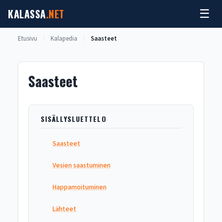
Siirry
KALASSA
.NET
☰
sisältöön
Etusivu
/
Kalapedia
/
Saasteet
Saasteet
SISÄLLYSLUETTELO
Saasteet
Vesien saastuminen
Happamoituminen
Lähteet