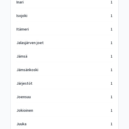
Inari
1
Isojoki
1
Itämeri
1
Jalasjärven joet
1
Jämsä
1
Jämsänkoski
1
Järjestöt
1
Joensuu
1
Jokioinen
1
Juuka
1