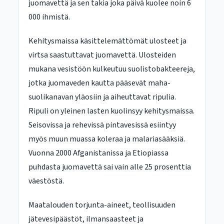
juomavettä ja sen takia joka päivä kuolee noin 6
000 ihmistä.
Kehitysmaissa käsittelemättömät ulosteet ja
virtsa saastuttavat juomavettä. Ulosteiden
mukana vesistöön kulkeutuu suolistobakteereja,
jotka juomaveden kautta pääsevät maha-
suolikanavan yläosiin ja aiheuttavat ripulia.
Ripuli on yleinen lasten kuolinsyy kehitysmaissa.
Seisovissa ja rehevissä pintavesissä esiintyy
myös muun muassa koleraa ja malariasääksiä.
Vuonna 2000 Afganistanissa ja Etiopiassa
puhdasta juomavettä sai vain alle 25 prosenttia
väestöstä.
Maatalouden torjunta-aineet, teollisuuden
jätevesipäästöt, ilmansaasteet ja