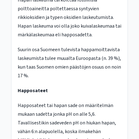
Hapan laskeuma tarkoittaa fossiilisia
polttoaineitta poltettaessa syntyvien
rikkioksidien ja typen oksidien laskeutumista.
Hapan laskeuma voi olla joko kuivalaskeumaa tai
märkälaskeumaa eli happosadetta.
Suurin osa Suomeen tulevista happamoittavista
laskeumista tulee muualta Euroopasta (n. 39 %),
kun taas Suomen omien päästöjen osuus on noin
17 %.
Happosateet
Happosateet tai hapan sade on määritelmän
mukaan sadetta jonka pH on alle 5,6.
Tavallisestikin sadeveden pH on hiukan hapan,
vähän 6:n alapuolella, koska ilmakehän