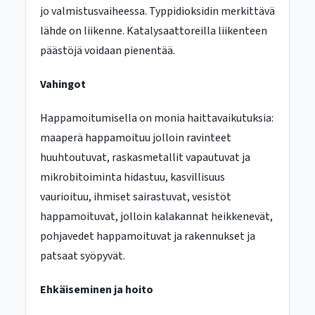
jo valmistusvaiheessa. Typpidioksidin merkittävä
lähde on liikenne. Katalysaattoreilla liikenteen
päästöjä voidaan pienentää.
Vahingot
Happamoitumisella on monia haittavaikutuksia:
maaperä happamoituu jolloin ravinteet
huuhtoutuvat, raskasmetallit vapautuvat ja
mikrobitoiminta hidastuu, kasvillisuus
vaurioituu, ihmiset sairastuvat, vesistöt
happamoituvat, jolloin kalakannat heikkenevät,
pohjavedet happamoituvat ja rakennukset ja
patsaat syöpyvät.
Ehkäiseminen ja hoito