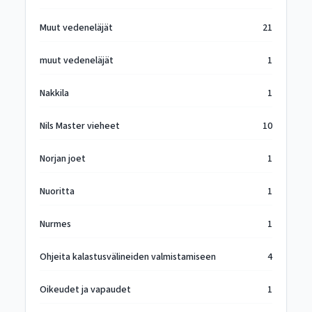
Muut vedeneläjät
21
muut vedeneläjät
1
Nakkila
1
Nils Master vieheet
10
Norjan joet
1
Nuoritta
1
Nurmes
1
Ohjeita kalastusvälineiden valmistamiseen
4
Oikeudet ja vapaudet
1