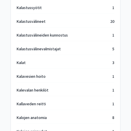
Kalastussyötit
1
Kalastusvälineet
20
Kalastusvälineiden kunnostus
1
Kalastusvälinevalmistajat
5
Kalat
3
Kalavesien hoito
1
Kalevalan henkilöt
1
Kallaveden reitti
1
Kalojen anatomia
8