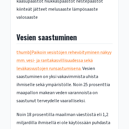
kaasupäästöt hiukkaspäästöt nestepäästöt
kiinteät jätteet melusaaste lämpösaaste
valosaaste
Vesien saastuminen
thumb|Paikoin vesistöjen rehevöityminen näkyy
mm. vesi- ja rantakasvillisuudessa sekä
leväkasvustojen runsastumisena.‎
Vesien
saastuminen on yksi vakavimmista uhista
ihmiselle sekä ympäristölle. Noin 25 prosenttia
maapallon makean veden varannoista on
saastunut terveydelle vaaralliseksi.
Noin 18 prosentilla maailman väestöstä eli 1,2
miljardilla ihmisellä ei ole käytössään puhdasta