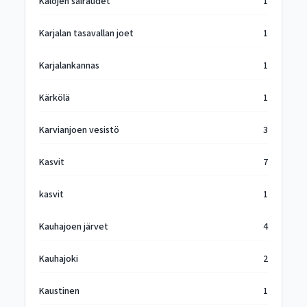
Kalojen sairaudet
1
Karjalan tasavallan joet
1
Karjalankannas
1
Kärkölä
1
Karvianjoen vesistö
3
Kasvit
7
kasvit
1
Kauhajoen järvet
4
Kauhajoki
2
Kaustinen
1