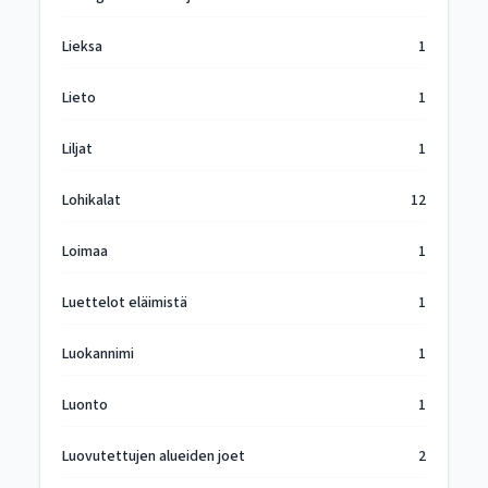
Lieksa
1
Lieto
1
Liljat
1
Lohikalat
12
Loimaa
1
Luettelot eläimistä
1
Luokannimi
1
Luonto
1
Luovutettujen alueiden joet
2