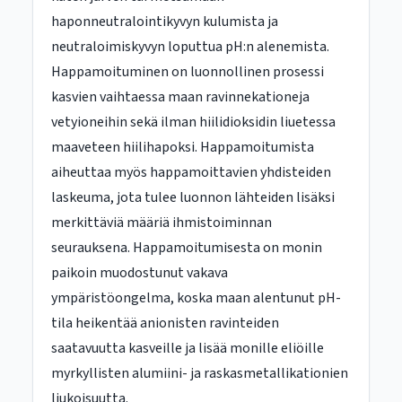
haponneutralointikyvyn kulumista ja
neutraloimiskyvyn loputtua pH:n alenemista.
Happamoituminen on luonnollinen prosessi
kasvien vaihtaessa maan ravinnekationeja
vetyioneihin sekä ilman hiilidioksidin liuetessa
maaveteen hiilihapoksi. Happamoitumista
aiheuttaa myös happamoittavien yhdisteiden
laskeuma, jota tulee luonnon lähteiden lisäksi
merkittäviä määriä ihmistoiminnan
seurauksena. Happamoitumisesta on monin
paikoin muodostunut vakava
ympäristöongelma, koska maan alentunut pH-
tila heikentää anionisten ravinteiden
saatavuutta kasveille ja lisää monille eliöille
myrkyllisten alumiini- ja raskasmetallikationien
liukoisuutta.