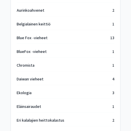
Aurinkoahvenet
2
Belgialainen keittiö
1
Blue Fox -vieheet
13
BlueFox -vieheet
1
Chromista
1
Daiwan vieheet
4
Ekologia
3
Eläinsairaudet
1
Eri kalalajien heittokalastus
2