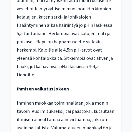
alumiini, mutta myöskin rauta muuttuu useille
vesieliöille myrkylliseen muotoon. Herkimpien
kalalajien, kuten särki- ja lohikalojen
lisääntyminen alkaa häiriintyä jo pH:n laskiessa
5,5 tuntumaan. Herkimpiä ovat kalojen mäti ja
poikaset. Rapu on happamuudelle vieläkin
herkempi. Kaloille alle 4,5:n pH-arvot ovat
yleensä kohtalokkaita. Sitkeimpiä ovat ahven ja
hauki, jotka häviävät pH:n laskiessa 4-4,5
tienoille.
Ihmisen vaikutus jokeen
Ihminen muokkaa toiminnallaan jokia monin
tavoin. Kuormitukseksi, tai päästöksi, kutsutaan
ihmisen aiheuttamaa ainevirtaamaa, joka on
usein haitallista. Valuma-alueen maankäytön ja