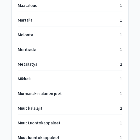
Maatalous
1
Marttila
1
Melonta
1
Meritiede
1
Metsästys
2
Mikkeli
1
Murmanskin alueen joet
1
Muut kalalajit
2
Muut Luontokappaleet
1
Muut luontokappaleet
1