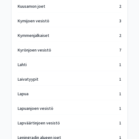
Kuusamon joet
2
Kymijoen vesistö
3
Kymmenjalkaiset
2
Kyrönjoen vesistö
7
Lahti
1
Laivatyypit
1
Lapua
1
Lapuanjoen vesistö
1
Lapväärtinjoen vesistö
1
Leningradin alueen joet
1