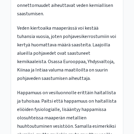
onnettomuudet aiheuttavat veden kemiallisen
saastumisen.
Veden kiertoaika maaperässä voi kestää
tuhansia vuosia, joten pohjavesikerrostumiin voi
kertyä huomattava määrä saasteita. Laajoilla
alueilla pohjavedet ovat saastuneet
kemikaaleista. Osassa Eurooppaa, Yhdysvaltoja,
Kiinaa ja Intiaa valuma maatiloilta on suurin
pohjaveden saastumisen aiheuttaja.
Happamuus on vesiluonnolle erittäin haitallista
ja tuhoisaa. Paitsi että happamuus on haitallista
eliöiden fysiologialle, lisääntyy happamissa
olosuhteissa maaperän metallien
huuhtoutuminen vesistöön. Samalla esimerkiksi