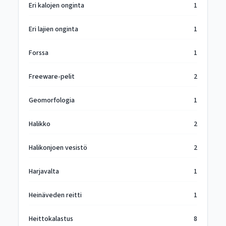
Eri kalojen onginta
1
Eri lajien onginta
1
Forssa
1
Freeware-pelit
2
Geomorfologia
1
Halikko
2
Halikonjoen vesistö
2
Harjavalta
1
Heinäveden reitti
1
Heittokalastus
8