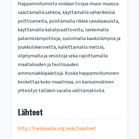
Happamoitumista voidaan torjua muun muassa
säästämällä sähköä, käyttämällä vähärikkisiä
polttoaineita, poistamalla rikkiä savukaasuista,
käyttämällä katalysaattoreita, laskemalla
palamislämpötiloja, suosimalla kaukolämpöä ja
joukkoliikennettä, kalkittamalla metsiä,
viljelymaita ja vesistöjä sekä rajoittamalla
maatalouden ja teollisuuden
ammoniakkipäästöjä. Koska happamoituminen
koskettaa koko maailmaa, on kansainvälinen
yhteistyö tälläkin saralla välttämätöntä.
Lähteet
http://fi.wikipedia.org/wiki/Saasteet