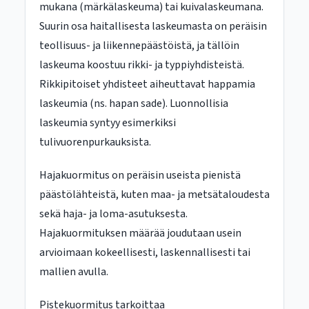
mukana (märkälaskeuma) tai kuivalaskeumana.
Suurin osa haitallisesta laskeumasta on peräisin
teollisuus- ja liikennepäästöistä, ja tällöin
laskeuma koostuu rikki- ja typpiyhdisteistä.
Rikkipitoiset yhdisteet aiheuttavat happamia
laskeumia (ns. hapan sade). Luonnollisia
laskeumia syntyy esimerkiksi
tulivuorenpurkauksista.
Hajakuormitus on peräisin useista pienistä
päästölähteistä, kuten maa- ja metsätaloudesta
sekä haja- ja loma-asutuksesta.
Hajakuormituksen määrää joudutaan usein
arvioimaan kokeellisesti, laskennallisesti tai
mallien avulla.
Pistekuormitus tarkoittaa