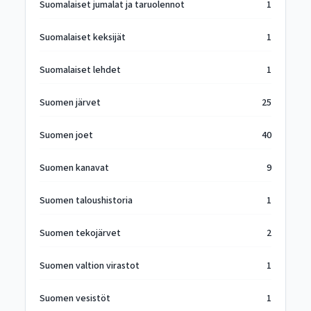
Suomalaiset jumalat ja taruolennot
1
Suomalaiset keksijät
1
Suomalaiset lehdet
1
Suomen järvet
25
Suomen joet
40
Suomen kanavat
9
Suomen taloushistoria
1
Suomen tekojärvet
2
Suomen valtion virastot
1
Suomen vesistöt
1