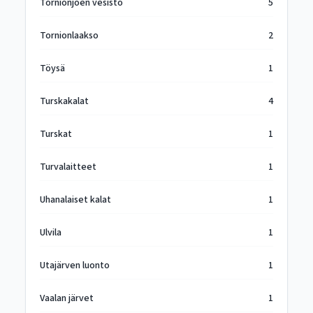
Tornionjoen vesistö
5
Tornionlaakso
2
Töysä
1
Turskakalat
4
Turskat
1
Turvalaitteet
1
Uhanalaiset kalat
1
Ulvila
1
Utajärven luonto
1
Vaalan järvet
1