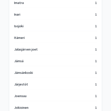
Imatra
1
Inari
1
Isojoki
1
Itämeri
1
Jalasjärven joet
1
Jämsä
1
Jämsänkoski
1
Järjestöt
1
Joensuu
1
Jokioinen
1