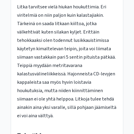
Litka tarvitsee vielä hiukan houkuttimia. Eri
viritelmiä on niin paljon kuin kalastajiakin.
Tärkeinä on saada litkaan kiiltoa, jotka
välkehtivät kuten silakan kyljet. Erittäin
tehokkaaksi olen todennut lusikkauistimissa
käytetyn kimaltelevan teipin, joita voi liimata
siimaan vastakkain pari 5 sentin pituista pätkää.
Teippiä myydään metritavarana
kalastusvälineliikkeissä. Hajonneista CD-levyjen
kappaleista saa myös hyvin loistavia
houkutuksia, mutta niiden kiinnittäminen
siimaan ei ole yhtä helppoa. Litkoja tulee tehdä
ainakin aina yksi varalle, sillä pohjaan jäämiseltä
ei voi aina välttyä.