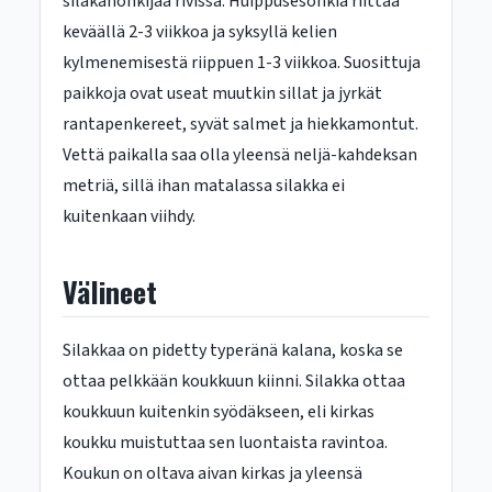
silakanonkijaa rivissä. Huippusesonkia riittää
keväällä 2-3 viikkoa ja syksyllä kelien
kylmenemisestä riippuen 1-3 viikkoa. Suosittuja
paikkoja ovat useat muutkin sillat ja jyrkät
rantapenkereet, syvät salmet ja hiekkamontut.
Vettä paikalla saa olla yleensä neljä-kahdeksan
metriä, sillä ihan matalassa silakka ei
kuitenkaan viihdy.
Välineet
Silakkaa on pidetty typeränä kalana, koska se
ottaa pelkkään koukkuun kiinni. Silakka ottaa
koukkuun kuitenkin syödäkseen, eli kirkas
koukku muistuttaa sen luontaista ravintoa.
Koukun on oltava aivan kirkas ja yleensä