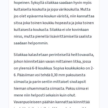
hopeinen. Syksyllä silakkaa saadaan hyvin myös
kultaisella koukulla ja jopa värikoukulla. Mutta
jos olet epävarma koukun väristä, niin kannattaa
sitoa joka toinen koukku hopeasta ja joka toinen
kultaisesta koukusta. Silakka ei ole kovinkaan
nirso, mutta pienellä lisävirittämisellä saalista
saadaan helpommin.
Silakkaa kalastetaan perinteisellä heittovavalla,
johon kiinnitetään vavan mittainen litka, jossa
on yleensä 6-8 koukkua. Sopiva koukkukoko on 2-
6. Pääsiiman voi tehdä 0,30 mm paksuisesta
siimasta ja parin sentin mittaiset sivutapsit
hieman ohuemmasta siimasta. Paksu siima ei
mene niin helposti sekaisin kuin ohut.
Vavanpuoleiseen päähän kannattaa kiinnittää