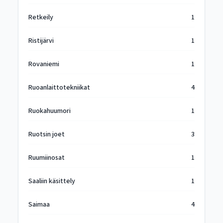
Retkeily
1
Ristijärvi
1
Rovaniemi
1
Ruoanlaittotekniikat
4
Ruokahuumori
1
Ruotsin joet
3
Ruumiinosat
1
Saaliin käsittely
1
Saimaa
4