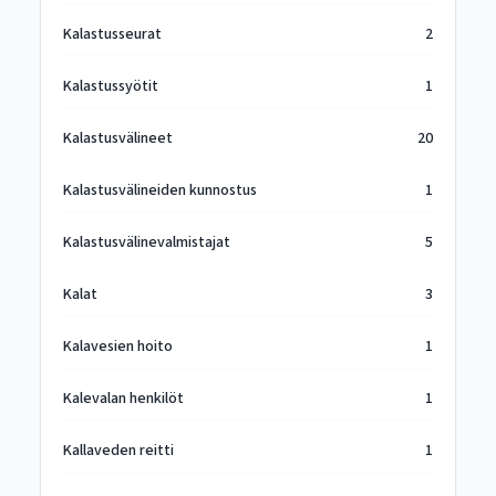
Kalastusseurat
2
Kalastussyötit
1
Kalastusvälineet
20
Kalastusvälineiden kunnostus
1
Kalastusvälinevalmistajat
5
Kalat
3
Kalavesien hoito
1
Kalevalan henkilöt
1
Kallaveden reitti
1