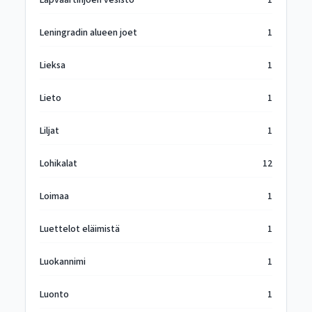
Lapväärtinjoen vesistö
1
Leningradin alueen joet
1
Lieksa
1
Lieto
1
Liljat
1
Lohikalat
12
Loimaa
1
Luettelot eläimistä
1
Luokannimi
1
Luonto
1