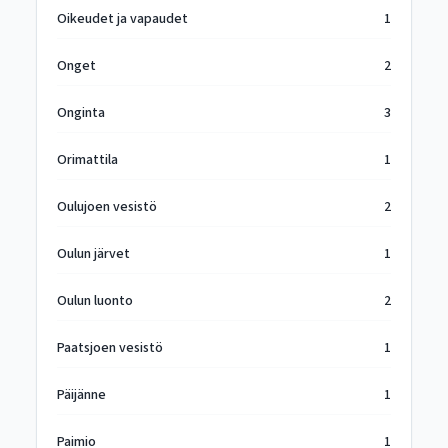
Oikeudet ja vapaudet
1
Onget
2
Onginta
3
Orimattila
1
Oulujoen vesistö
2
Oulun järvet
1
Oulun luonto
2
Paatsjoen vesistö
1
Päijänne
1
Paimio
1