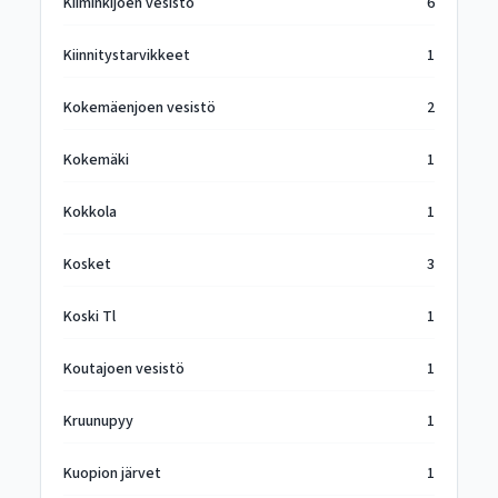
Kiiminkijoen vesistö
6
Kiinnitystarvikkeet
1
Kokemäenjoen vesistö
2
Kokemäki
1
Kokkola
1
Kosket
3
Koski Tl
1
Koutajoen vesistö
1
Kruunupyy
1
Kuopion järvet
1