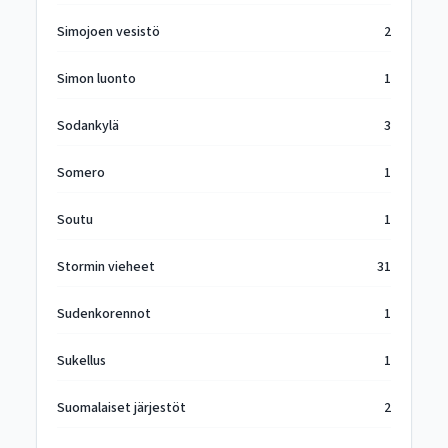
Simojoen vesistö
2
Simon luonto
1
Sodankylä
3
Somero
1
Soutu
1
Stormin vieheet
31
Sudenkorennot
1
Sukellus
1
Suomalaiset järjestöt
2