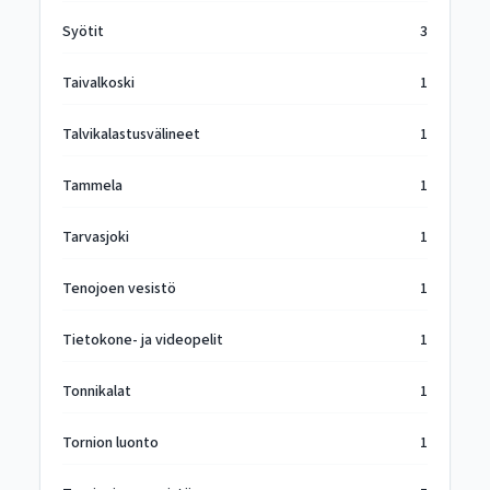
Syötit
3
Taivalkoski
1
Talvikalastusvälineet
1
Tammela
1
Tarvasjoki
1
Tenojoen vesistö
1
Tietokone- ja videopelit
1
Tonnikalat
1
Tornion luonto
1