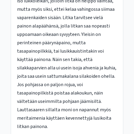
iso lukkoleikari, jolloin litka on helppo vaihtaa,
mutta myös siksi, ettei kelaa vahingossa siimaa
vaparenkaiden sisään. Litka tarvitsee vielä
painon alapäähänsä, jolla litkan saa nopeasti
uppoamaan oikeaan syvyyteen. Yleisin on
perinteinen päärynäpaino, mutta
tasapainopilkkiä, tai lusikkauistintakin voi
käyttää painona. Näin sen takia, että
silakkaparvien alla ui usein isoja ahvenia ja kuhia,
joita saa usein sattumakalana silakoiden ohella.
Jos pohjassa on paljon rojua, voi
tasapainopilkistä poistaa alakoukun, näin
vältetään useimmilta pohjaan jäämisiltä.
Lauttasaaren sillalta moni on napannut myös
meritaimenia käyttäen kevennettyjä lusikoita
litkan painona.