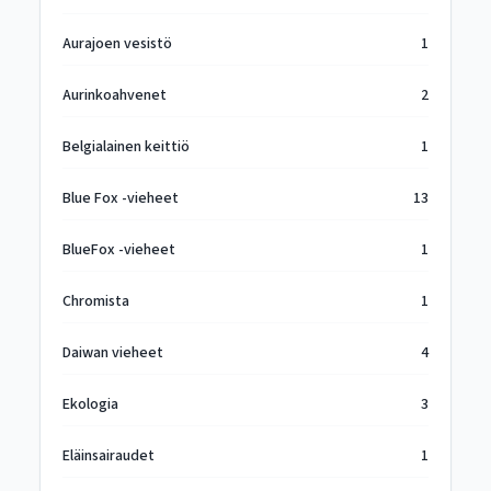
Aurajoen vesistö
1
Aurinkoahvenet
2
Belgialainen keittiö
1
Blue Fox -vieheet
13
BlueFox -vieheet
1
Chromista
1
Daiwan vieheet
4
Ekologia
3
Eläinsairaudet
1