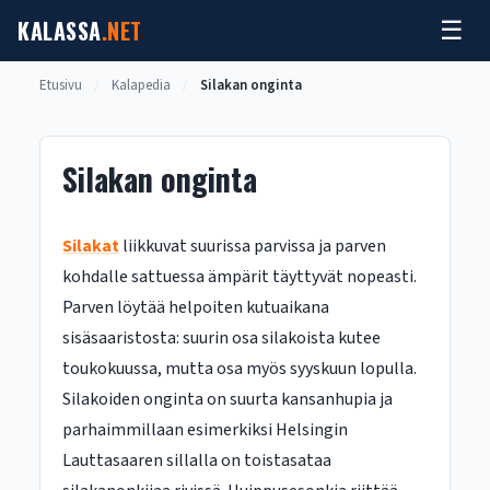
Siirry
KALASSA
.NET
☰
sisältöön
Etusivu
/
Kalapedia
/
Silakan onginta
Silakan onginta
Silakat
liikkuvat suurissa parvissa ja parven
kohdalle sattuessa ämpärit täyttyvät nopeasti.
Parven löytää helpoiten kutuaikana
sisäsaaristosta: suurin osa silakoista kutee
toukokuussa, mutta osa myös syyskuun lopulla.
Silakoiden onginta on suurta kansanhupia ja
parhaimmillaan esimerkiksi Helsingin
Lauttasaaren sillalla on toistasataa