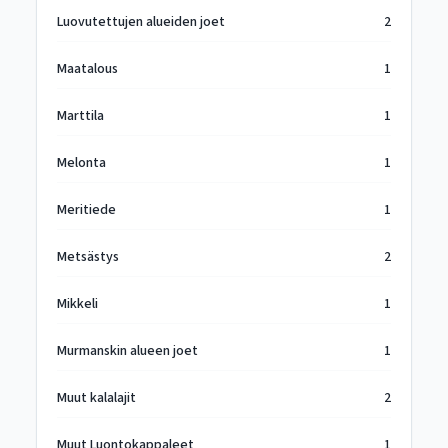
Luovutettujen alueiden joet
2
Maatalous
1
Marttila
1
Melonta
1
Meritiede
1
Metsästys
2
Mikkeli
1
Murmanskin alueen joet
1
Muut kalalajit
2
Muut Luontokappaleet
1