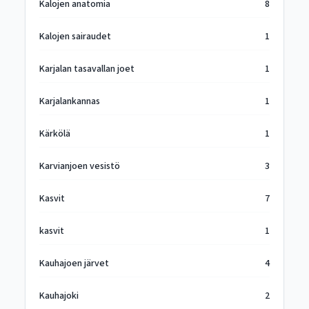
Kalojen anatomia
8
Kalojen sairaudet
1
Karjalan tasavallan joet
1
Karjalankannas
1
Kärkölä
1
Karvianjoen vesistö
3
Kasvit
7
kasvit
1
Kauhajoen järvet
4
Kauhajoki
2