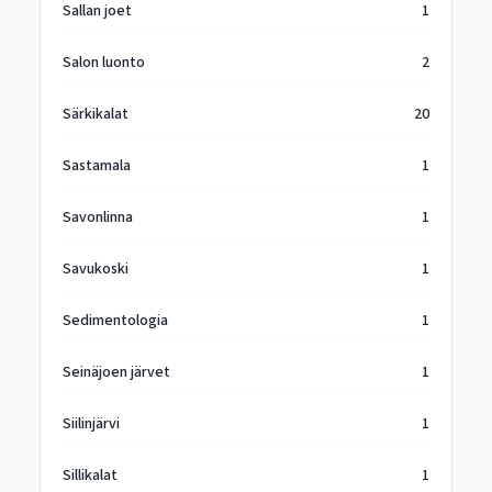
Sallan joet
1
Salon luonto
2
Särkikalat
20
Sastamala
1
Savonlinna
1
Savukoski
1
Sedimentologia
1
Seinäjoen järvet
1
Siilinjärvi
1
Sillikalat
1