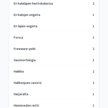
Eri kalalajien heittokalastus
2
Eri kalojen onginta
1
Eri lajien onginta
1
Forssa
1
Freeware-pelit
2
Geomorfologia
1
Halikko
2
Halikonjoen vesistö
2
Harjavalta
1
Heinäveden reitti
1