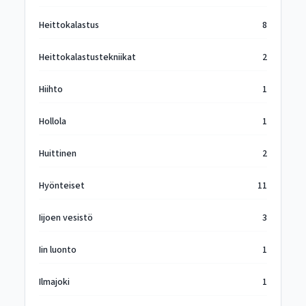
Heittokalastus
8
Heittokalastustekniikat
2
Hiihto
1
Hollola
1
Huittinen
2
Hyönteiset
11
Iijoen vesistö
3
Iin luonto
1
Ilmajoki
1