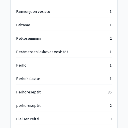
Paimionjoen vesistö
1
Paltamo
1
Pelkosenniemi
2
Perämereen laskevat vesistöt
1
Perho
1
Perhokalastus
1
Perhoreseptit
35
perhoreseptit
2
Pielisen reitti
3