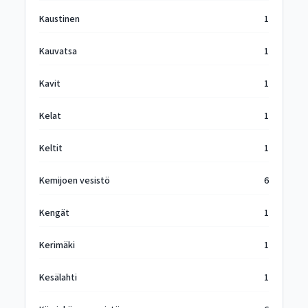
Kaustinen
1
Kauvatsa
1
Kavit
1
Kelat
1
Keltit
1
Kemijoen vesistö
6
Kengät
1
Kerimäki
1
Kesälahti
1