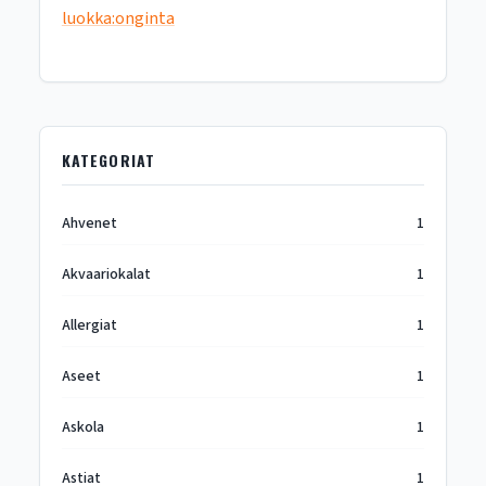
luokka:onginta
KATEGORIAT
Ahvenet
1
Akvaariokalat
1
Allergiat
1
Aseet
1
Askola
1
Astiat
1