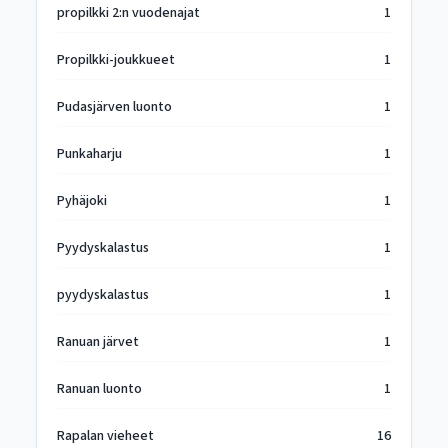
propilkki 2:n vuodenajat
1
Propilkki-joukkueet
1
Pudasjärven luonto
1
Punkaharju
1
Pyhäjoki
1
Pyydyskalastus
1
pyydyskalastus
1
Ranuan järvet
1
Ranuan luonto
1
Rapalan vieheet
16