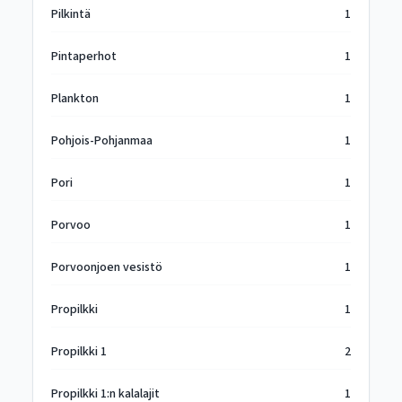
Pilkintä
1
Pintaperhot
1
Plankton
1
Pohjois-Pohjanmaa
1
Pori
1
Porvoo
1
Porvoonjoen vesistö
1
Propilkki
1
Propilkki 1
2
Propilkki 1:n kalalajit
1