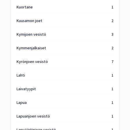
Kuortane
1
Kuusamon joet
2
Kymijoen vesistö
3
Kymmenjalkaiset
2
Kyrönjoen vesistö
7
Lahti
1
Laivatyypit
1
Lapua
1
Lapuanjoen vesistö
1