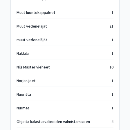
Muut luontokappaleet
1
Muut vedeneläjät
21
muut vedeneläjät
1
Nakkila
1
Nils Master vieheet
10
Norjan joet
1
Nuoritta
1
Nurmes
1
Ohjeita kalastusvälineiden valmistamiseen
4