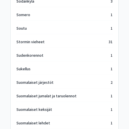
Sodankylä
3
Somero
1
Soutu
1
Stormin vieheet
31
Sudenkorennot
1
Sukellus
1
Suomalaiset järjestöt
2
Suomalaiset jumalat ja taruolennot
1
Suomalaiset keksijät
1
Suomalaiset lehdet
1