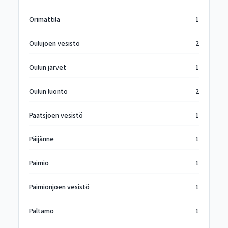
Orimattila
1
Oulujoen vesistö
2
Oulun järvet
1
Oulun luonto
2
Paatsjoen vesistö
1
Päijänne
1
Paimio
1
Paimionjoen vesistö
1
Paltamo
1