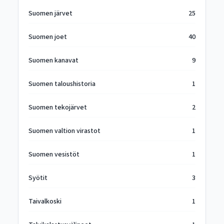
Suomen järvet
25
Suomen joet
40
Suomen kanavat
9
Suomen taloushistoria
1
Suomen tekojärvet
2
Suomen valtion virastot
1
Suomen vesistöt
1
Syötit
3
Taivalkoski
1