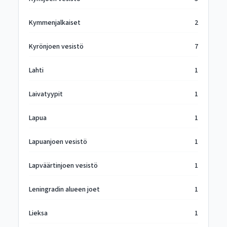
Kymmenjalkaiset
2
Kyrönjoen vesistö
7
Lahti
1
Laivatyypit
1
Lapua
1
Lapuanjoen vesistö
1
Lapväärtinjoen vesistö
1
Leningradin alueen joet
1
Lieksa
1