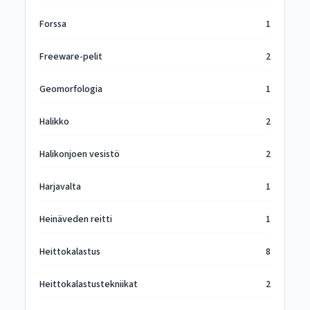
Forssa
1
Freeware-pelit
2
Geomorfologia
1
Halikko
2
Halikonjoen vesistö
2
Harjavalta
1
Heinäveden reitti
1
Heittokalastus
8
Heittokalastustekniikat
2