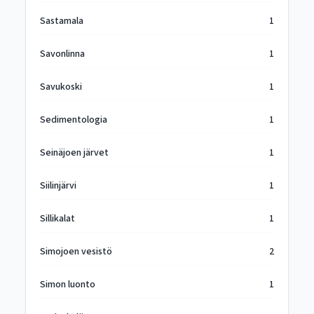
Sastamala
1
Savonlinna
1
Savukoski
1
Sedimentologia
1
Seinäjoen järvet
1
Siilinjärvi
1
Sillikalat
1
Simojoen vesistö
2
Simon luonto
1