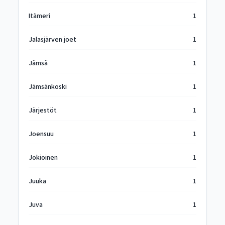
Itämeri
1
Jalasjärven joet
1
Jämsä
1
Jämsänkoski
1
Järjestöt
1
Joensuu
1
Jokioinen
1
Juuka
1
Juva
1