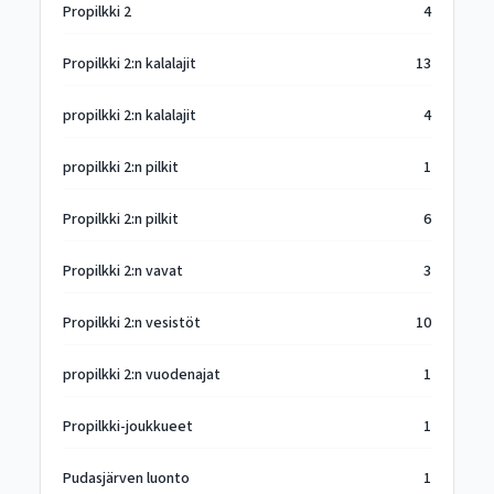
Propilkki 2
4
Propilkki 2:n kalalajit
13
propilkki 2:n kalalajit
4
propilkki 2:n pilkit
1
Propilkki 2:n pilkit
6
Propilkki 2:n vavat
3
Propilkki 2:n vesistöt
10
propilkki 2:n vuodenajat
1
Propilkki-joukkueet
1
Pudasjärven luonto
1