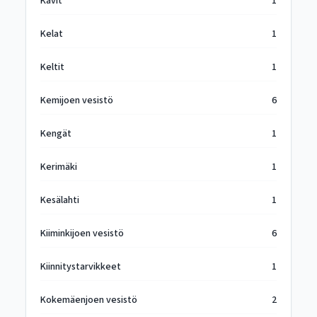
Kavit
1
Kelat
1
Keltit
1
Kemijoen vesistö
6
Kengät
1
Kerimäki
1
Kesälahti
1
Kiiminkijoen vesistö
6
Kiinnitystarvikkeet
1
Kokemäenjoen vesistö
2