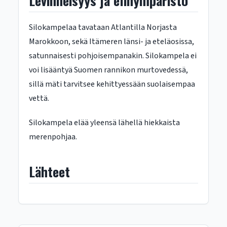
Levinneisyys ja elinympäristö
Silokampelaa tavataan Atlantilla Norjasta
Marokkoon, sekä Itämeren länsi- ja eteläosissa,
satunnaisesti pohjoisempanakin. Silokampela ei
voi lisääntyä Suomen rannikon murtovedessä,
sillä mäti tarvitsee kehittyessään suolaisempaa
vettä.
Silokampela elää yleensä lähellä hiekkaista
merenpohjaa.
Lähteet