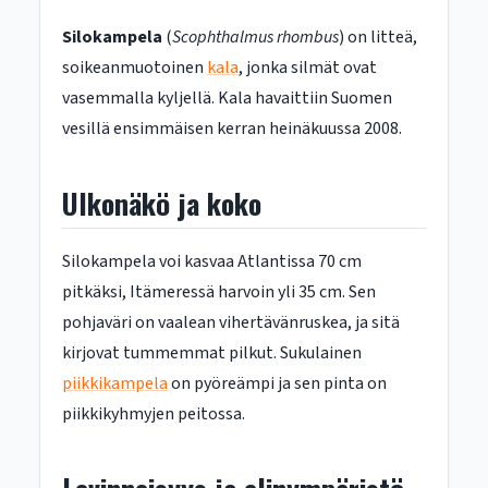
Silokampela
(
Scophthalmus rhombus
) on litteä,
soikeanmuotoinen
kala
, jonka silmät ovat
vasemmalla kyljellä. Kala havaittiin Suomen
vesillä ensimmäisen kerran heinäkuussa 2008.
Ulkonäkö ja koko
Silokampela voi kasvaa Atlantissa 70 cm
pitkäksi, Itämeressä harvoin yli 35 cm. Sen
pohjaväri on vaalean vihertävänruskea, ja sitä
kirjovat tummemmat pilkut. Sukulainen
piikkikampela
on pyöreämpi ja sen pinta on
piikkikyhmyjen peitossa.