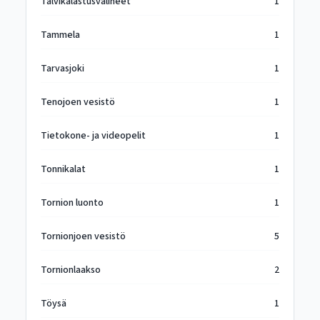
Talvikalastusvälineet
1
Tammela
1
Tarvasjoki
1
Tenojoen vesistö
1
Tietokone- ja videopelit
1
Tonnikalat
1
Tornion luonto
1
Tornionjoen vesistö
5
Tornionlaakso
2
Töysä
1