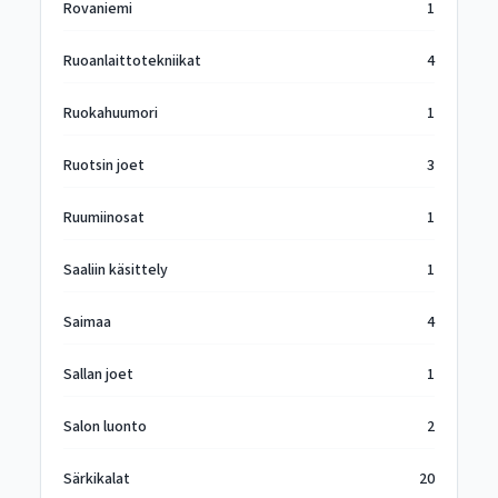
Rovaniemi
1
Ruoanlaittotekniikat
4
Ruokahuumori
1
Ruotsin joet
3
Ruumiinosat
1
Saaliin käsittely
1
Saimaa
4
Sallan joet
1
Salon luonto
2
Särkikalat
20