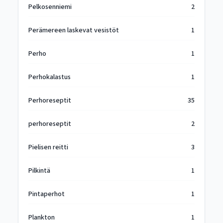
Pelkosenniemi
2
Perämereen laskevat vesistöt
1
Perho
1
Perhokalastus
1
Perhoreseptit
35
perhoreseptit
2
Pielisen reitti
3
Pilkintä
1
Pintaperhot
1
Plankton
1