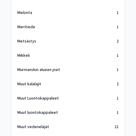
Melonta
1
Meritiede
1
Metsästys
2
Mikkeli
1
Murmanskin alueen joet
1
Muut kalalajit
2
Muut Luontokappaleet
1
Muut luontokappaleet
1
Muut vedeneläjät
21