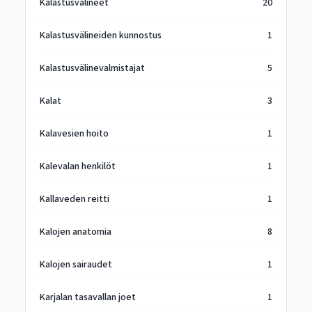
Kalastusvälineet
20
Kalastusvälineiden kunnostus
1
Kalastusvälinevalmistajat
5
Kalat
3
Kalavesien hoito
1
Kalevalan henkilöt
1
Kallaveden reitti
1
Kalojen anatomia
8
Kalojen sairaudet
1
Karjalan tasavallan joet
1