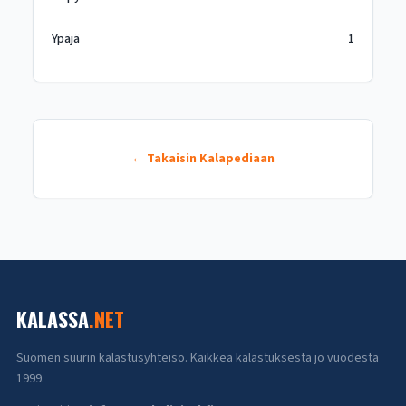
Ypäjä
1
← Takaisin Kalapediaan
KALASSA
.NET
Suomen suurin kalastusyhteisö. Kaikkea kalastuksesta jo vuodesta
1999.