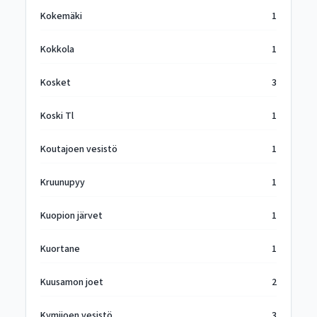
Kokemäki
1
Kokkola
1
Kosket
3
Koski Tl
1
Koutajoen vesistö
1
Kruunupyy
1
Kuopion järvet
1
Kuortane
1
Kuusamon joet
2
Kymijoen vesistö
3