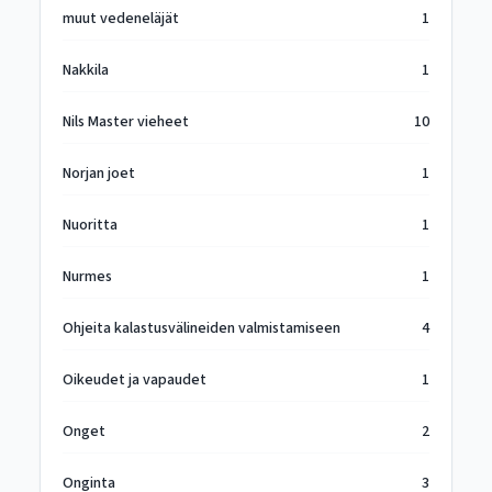
muut vedeneläjät
1
Nakkila
1
Nils Master vieheet
10
Norjan joet
1
Nuoritta
1
Nurmes
1
Ohjeita kalastusvälineiden valmistamiseen
4
Oikeudet ja vapaudet
1
Onget
2
Onginta
3