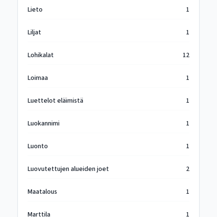
Lieto
1
Liljat
1
Lohikalat
12
Loimaa
1
Luettelot eläimistä
1
Luokannimi
1
Luonto
1
Luovutettujen alueiden joet
2
Maatalous
1
Marttila
1