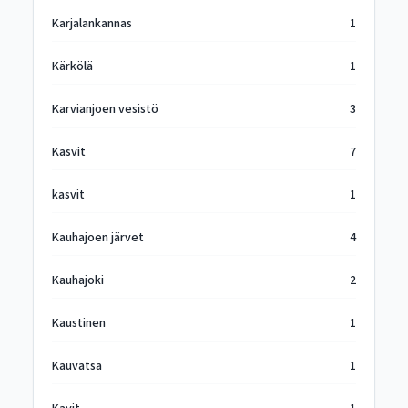
Karjalankannas
1
Kärkölä
1
Karvianjoen vesistö
3
Kasvit
7
kasvit
1
Kauhajoen järvet
4
Kauhajoki
2
Kaustinen
1
Kauvatsa
1