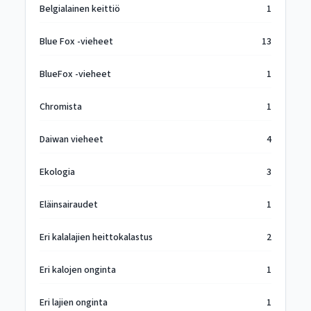
Belgialainen keittiö
1
Blue Fox -vieheet
13
BlueFox -vieheet
1
Chromista
1
Daiwan vieheet
4
Ekologia
3
Eläinsairaudet
1
Eri kalalajien heittokalastus
2
Eri kalojen onginta
1
Eri lajien onginta
1