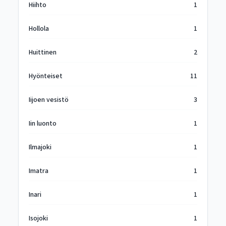
Hiihto
1
Hollola
1
Huittinen
2
Hyönteiset
11
Iijoen vesistö
3
Iin luonto
1
Ilmajoki
1
Imatra
1
Inari
1
Isojoki
1