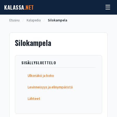
Siirry
KALASSA
.NET
☰
sisältöön
Etusivu
/
Kalapedia
/
Silokampela
Silokampela
SISÄLLYSLUETTELO
Ulkonäkö ja koko
Levinneisyys ja elinympäristö
Lähteet