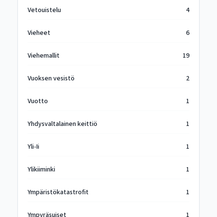
Vetouistelu
4
Vieheet
6
Viehemallit
19
Vuoksen vesistö
2
Vuotto
1
Yhdysvaltalainen keittiö
1
Yli-Ii
1
Ylikiiminki
1
Ympäristökatastrofit
1
Ympyräsuiset
1