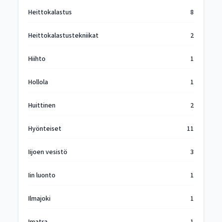
Heittokalastus
8
Heittokalastustekniikat
2
Hiihto
1
Hollola
1
Huittinen
2
Hyönteiset
11
Iijoen vesistö
3
Iin luonto
1
Ilmajoki
1