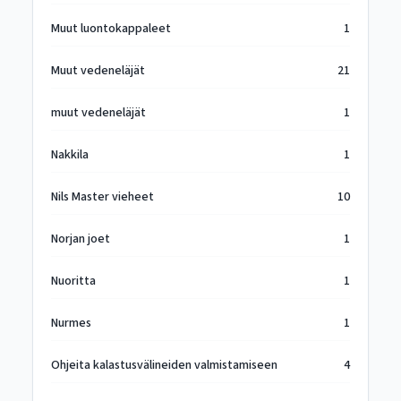
Muut luontokappaleet
1
Muut vedeneläjät
21
muut vedeneläjät
1
Nakkila
1
Nils Master vieheet
10
Norjan joet
1
Nuoritta
1
Nurmes
1
Ohjeita kalastusvälineiden valmistamiseen
4