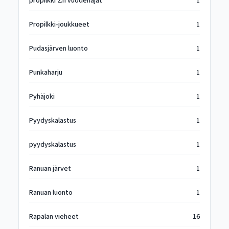
propilkki 2:n vuodenajat
1
Propilkki-joukkueet
1
Pudasjärven luonto
1
Punkaharju
1
Pyhäjoki
1
Pyydyskalastus
1
pyydyskalastus
1
Ranuan järvet
1
Ranuan luonto
1
Rapalan vieheet
16