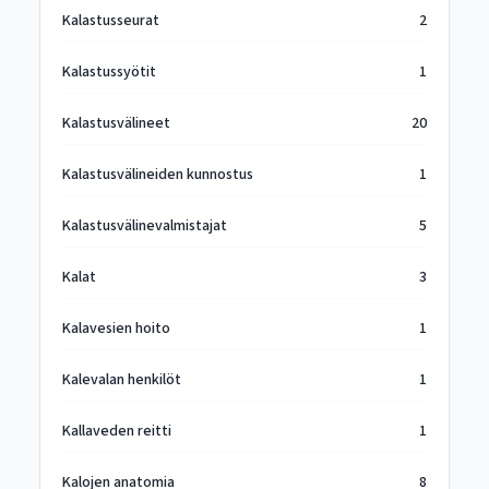
Kalastusseurat
2
Kalastussyötit
1
Kalastusvälineet
20
Kalastusvälineiden kunnostus
1
Kalastusvälinevalmistajat
5
Kalat
3
Kalavesien hoito
1
Kalevalan henkilöt
1
Kallaveden reitti
1
Kalojen anatomia
8