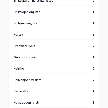
Eri kalalajien heittokalastus
2
Eri kalojen onginta
1
Eri lajien onginta
1
Forssa
1
Freeware-pelit
2
Geomorfologia
1
Halikko
2
Halikonjoen vesistö
2
Harjavalta
1
Heinäveden reitti
1