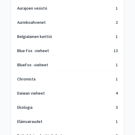
Aurajoen vesistö
1
Aurinkoahvenet
2
Belgialainen keittiö
1
Blue Fox -vieheet
13
BlueFox -vieheet
1
Chromista
1
Daiwan vieheet
4
Ekologia
3
Eläinsairaudet
1