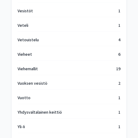
Vesistöt
1
Veteli
1
Vetouistelu
4
Vieheet
6
Viehemallit
19
Vuoksen vesistö
2
Vuotto
1
Yhdysvaltalainen keittiö
1
Yli-Ii
1