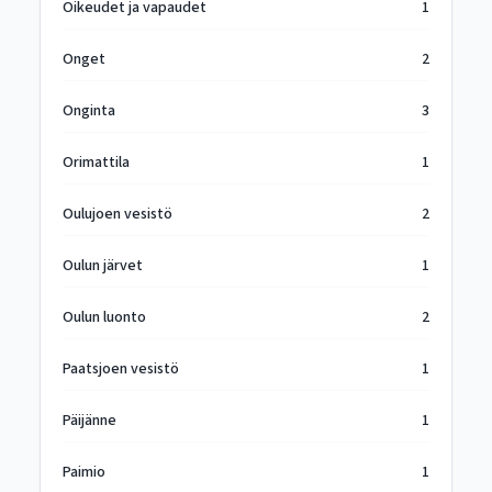
Oikeudet ja vapaudet
1
Onget
2
Onginta
3
Orimattila
1
Oulujoen vesistö
2
Oulun järvet
1
Oulun luonto
2
Paatsjoen vesistö
1
Päijänne
1
Paimio
1