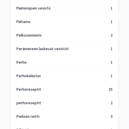
Paimionjoen vesistö
1
Paltamo
1
Pelkosenniemi
2
Perämereen laskevat vesistöt
1
Perho
1
Perhokalastus
1
Perhoreseptit
35
perhoreseptit
2
Pielisen reitti
3