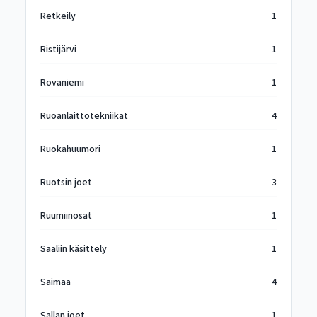
Retkeily
1
Ristijärvi
1
Rovaniemi
1
Ruoanlaittotekniikat
4
Ruokahuumori
1
Ruotsin joet
3
Ruumiinosat
1
Saaliin käsittely
1
Saimaa
4
Sallan joet
1