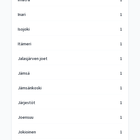
Imatra
1
Inari
1
Isojoki
1
Itämeri
1
Jalasjärven joet
1
Jämsä
1
Jämsänkoski
1
Järjestöt
1
Joensuu
1
Jokioinen
1