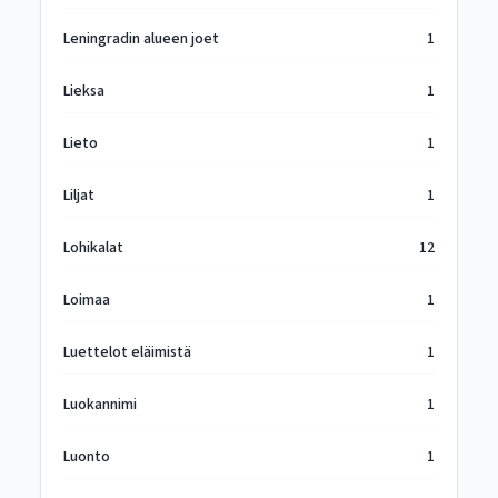
Leningradin alueen joet
1
Lieksa
1
Lieto
1
Liljat
1
Lohikalat
12
Loimaa
1
Luettelot eläimistä
1
Luokannimi
1
Luonto
1