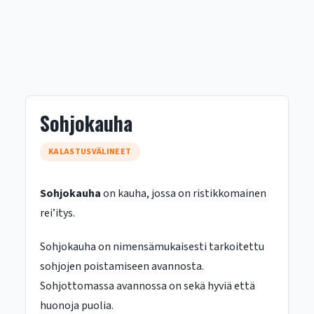
Sohjokauha
KALASTUSVÄLINEET
Sohjokauha
on kauha, jossa on ristikkomainen
rei’itys.
Sohjokauha on nimensämukaisesti tarkoitettu
sohjojen poistamiseen avannosta.
Sohjottomassa avannossa on sekä hyviä että
huonoja puolia.