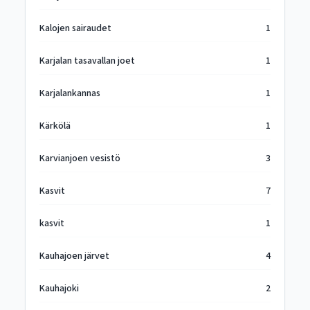
Kalojen sairaudet
1
Karjalan tasavallan joet
1
Karjalankannas
1
Kärkölä
1
Karvianjoen vesistö
3
Kasvit
7
kasvit
1
Kauhajoen järvet
4
Kauhajoki
2