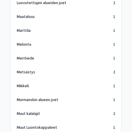
Luovutettujen alueiden joet
2
Maatalous
1
Marttila
1
Melonta
1
Meritiede
1
Metsästys
2
Mikkeli
1
Murmanskin alueen joet
1
Muut kalalajit
2
Muut Luontokappaleet
1