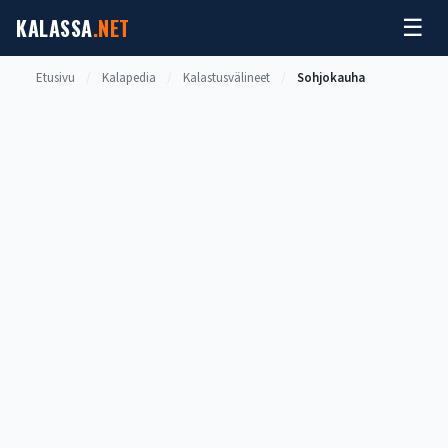
Siirry
KALASSA
.NET
☰
sisältöön
Etusivu
/
Kalapedia
/
Kalastusvälineet
/
Sohjokauha