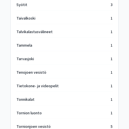
Syötit
3
Taivalkoski
1
Talvikalastusvälineet
1
Tammela
1
Tarvasjoki
1
Tenojoen vesistö
1
Tietokone- ja videopelit
1
Tonnikalat
1
Tornion luonto
1
Tornionjoen vesistö
5