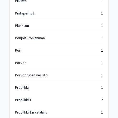
Pilkintä
1
Pintaperhot
1
Plankton
1
Pohjois-Pohjanmaa
1
Pori
1
Porvoo
1
Porvoonjoen vesistö
1
Propilkki
1
Propilkki 1
2
Propilkki 1:n kalalajit
1