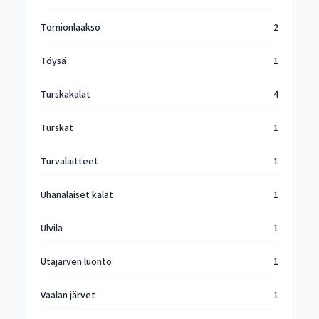
Tornionlaakso
2
Töysä
1
Turskakalat
4
Turskat
1
Turvalaitteet
1
Uhanalaiset kalat
1
Ulvila
1
Utajärven luonto
1
Vaalan järvet
1