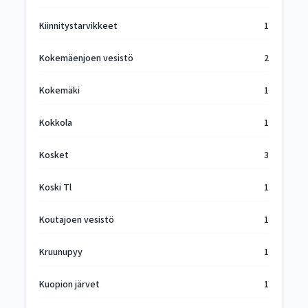
Kiinnitystarvikkeet
1
Kokemäenjoen vesistö
2
Kokemäki
1
Kokkola
1
Kosket
3
Koski Tl
1
Koutajoen vesistö
1
Kruunupyy
1
Kuopion järvet
1