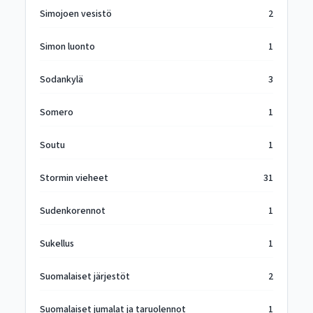
Simojoen vesistö
2
Simon luonto
1
Sodankylä
3
Somero
1
Soutu
1
Stormin vieheet
31
Sudenkorennot
1
Sukellus
1
Suomalaiset järjestöt
2
Suomalaiset jumalat ja taruolennot
1