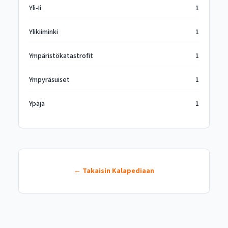
Yli-Ii
1
Ylikiiminki
1
Ympäristökatastrofit
1
Ympyräsuiset
1
Ypäjä
1
← Takaisin Kalapediaan