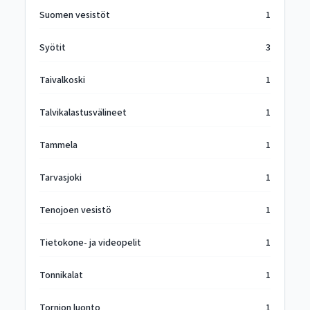
Suomen vesistöt
1
Syötit
3
Taivalkoski
1
Talvikalastusvälineet
1
Tammela
1
Tarvasjoki
1
Tenojoen vesistö
1
Tietokone- ja videopelit
1
Tonnikalat
1
Tornion luonto
1