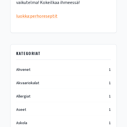
vaikutelma! Kokeilkaa ihmeessä!
luokka:perhoreseptit
KATEGORIAT
Ahvenet
1
Akvaariokalat
1
Allergiat
1
Aseet
1
Askola
1