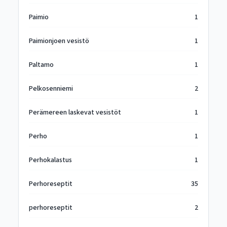
Paimio
1
Paimionjoen vesistö
1
Paltamo
1
Pelkosenniemi
2
Perämereen laskevat vesistöt
1
Perho
1
Perhokalastus
1
Perhoreseptit
35
perhoreseptit
2