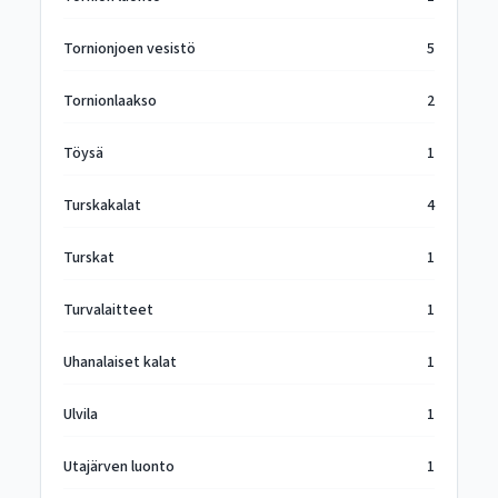
Tornionjoen vesistö
5
Tornionlaakso
2
Töysä
1
Turskakalat
4
Turskat
1
Turvalaitteet
1
Uhanalaiset kalat
1
Ulvila
1
Utajärven luonto
1