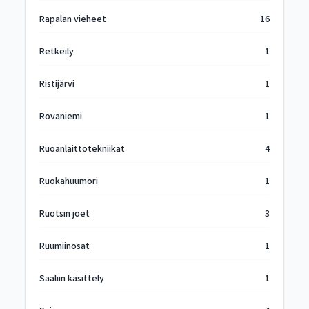
Rapalan vieheet
16
Retkeily
1
Ristijärvi
1
Rovaniemi
1
Ruoanlaittotekniikat
4
Ruokahuumori
1
Ruotsin joet
3
Ruumiinosat
1
Saaliin käsittely
1