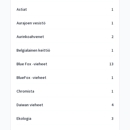
Astiat
1
Aurajoen vesistö
1
Aurinkoahvenet
2
Belgialainen keittiö
1
Blue Fox -vieheet
13
BlueFox -vieheet
1
Chromista
1
Daiwan vieheet
4
Ekologia
3