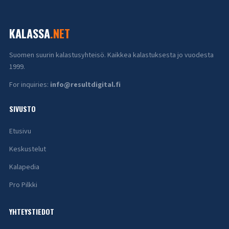
KALASSA
.NET
Suomen suurin kalastusyhteisö. Kaikkea kalastuksesta jo vuodesta
1999.
For inquiries:
info@resultdigital.fi
SIVUSTO
Etusivu
Keskustelut
Kalapedia
Pro Pilkki
YHTEYSTIEDOT