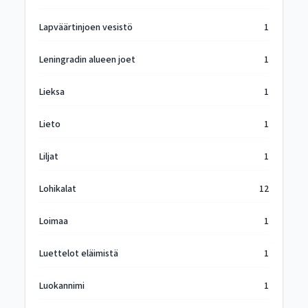
Lapväärtinjoen vesistö
1
Leningradin alueen joet
1
Lieksa
1
Lieto
1
Liljat
1
Lohikalat
12
Loimaa
1
Luettelot eläimistä
1
Luokannimi
1