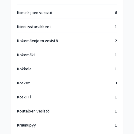
Kiiminkijoen vesistö
6
Kiinnitystarvikkeet
1
Kokemäenjoen vesistö
2
Kokemäki
1
Kokkola
1
Kosket
3
Koski Tl
1
Koutajoen vesistö
1
Kruunupyy
1