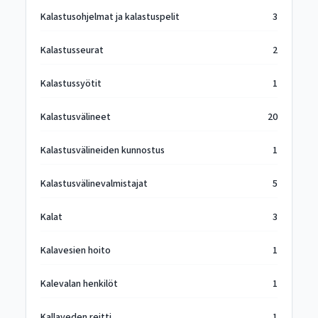
Kalastusohjelmat ja kalastuspelit
3
Kalastusseurat
2
Kalastussyötit
1
Kalastusvälineet
20
Kalastusvälineiden kunnostus
1
Kalastusvälinevalmistajat
5
Kalat
3
Kalavesien hoito
1
Kalevalan henkilöt
1
Kallaveden reitti
1