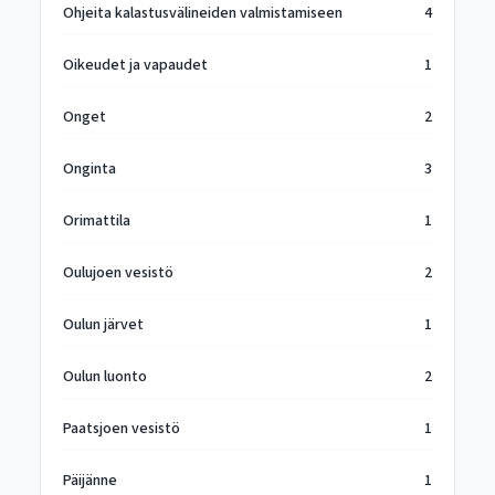
Ohjeita kalastusvälineiden valmistamiseen
4
Oikeudet ja vapaudet
1
Onget
2
Onginta
3
Orimattila
1
Oulujoen vesistö
2
Oulun järvet
1
Oulun luonto
2
Paatsjoen vesistö
1
Päijänne
1