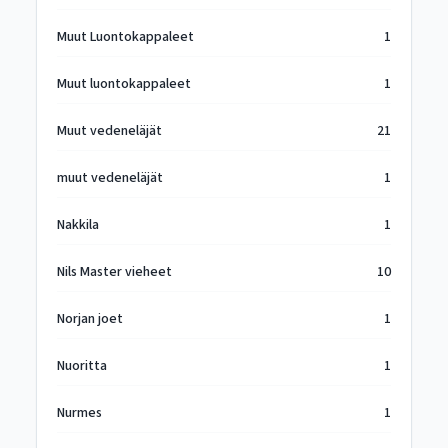
Muut Luontokappaleet
1
Muut luontokappaleet
1
Muut vedeneläjät
21
muut vedeneläjät
1
Nakkila
1
Nils Master vieheet
10
Norjan joet
1
Nuoritta
1
Nurmes
1