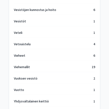
Vesistöjen kunnostus ja hoito
6
Vesistöt
1
Veteli
1
Vetouistelu
4
Vieheet
6
Viehemallit
19
Vuoksen vesistö
2
Vuotto
1
Yhdysvaltalainen keittiö
1