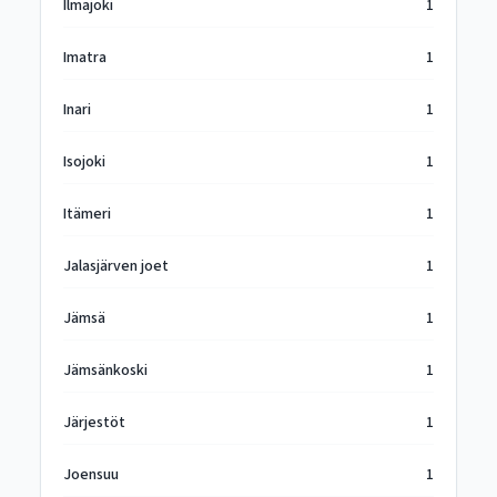
Ilmajoki
1
Imatra
1
Inari
1
Isojoki
1
Itämeri
1
Jalasjärven joet
1
Jämsä
1
Jämsänkoski
1
Järjestöt
1
Joensuu
1