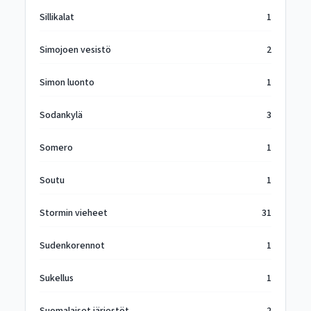
Sillikalat
1
Simojoen vesistö
2
Simon luonto
1
Sodankylä
3
Somero
1
Soutu
1
Stormin vieheet
31
Sudenkorennot
1
Sukellus
1