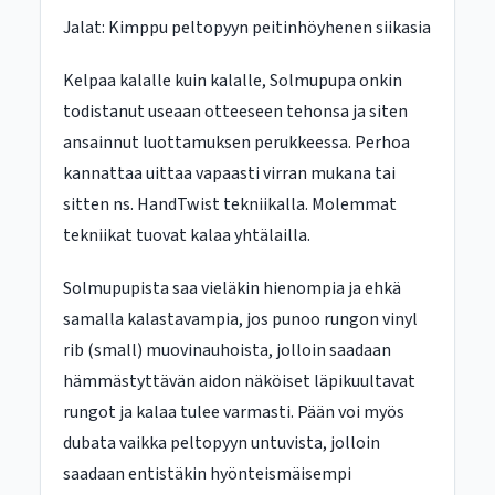
Jalat: Kimppu peltopyyn peitinhöyhenen siikasia
Kelpaa kalalle kuin kalalle, Solmupupa onkin
todistanut useaan otteeseen tehonsa ja siten
ansainnut luottamuksen perukkeessa. Perhoa
kannattaa uittaa vapaasti virran mukana tai
sitten ns. HandTwist tekniikalla. Molemmat
tekniikat tuovat kalaa yhtälailla.
Solmupupista saa vieläkin hienompia ja ehkä
samalla kalastavampia, jos punoo rungon vinyl
rib (small) muovinauhoista, jolloin saadaan
hämmästyttävän aidon näköiset läpikuultavat
rungot ja kalaa tulee varmasti. Pään voi myös
dubata vaikka peltopyyn untuvista, jolloin
saadaan entistäkin hyönteismäisempi