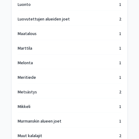
Luonto
1
Luovutettujen alueiden joet
2
Maatalous
1
Marttila
1
Melonta
1
Meritiede
1
Metsästys
2
Mikkeli
1
Murmanskin alueen joet
1
Muut kalalajit
2