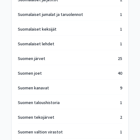
Suomalaiset järjestöt
2
Suomalaiset jumalat ja taruolennot
1
Suomalaiset keksijät
1
Suomalaiset lehdet
1
Suomen järvet
25
Suomen joet
40
Suomen kanavat
9
Suomen taloushistoria
1
Suomen tekojärvet
2
Suomen valtion virastot
1