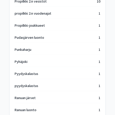
Propilkki 2:n vesistöt
10
propilkki 2:n vuodenajat
1
Propilkki-joukkueet
1
Pudasjärven luonto
1
Punkaharju
1
Pyhäjoki
1
Pyydyskalastus
1
pyydyskalastus
1
Ranuan järvet
1
Ranuan luonto
1