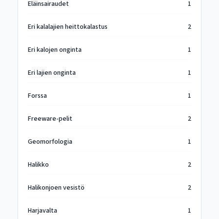
Eläinsairaudet
1
Eri kalalajien heittokalastus
2
Eri kalojen onginta
1
Eri lajien onginta
1
Forssa
1
Freeware-pelit
2
Geomorfologia
1
Halikko
2
Halikonjoen vesistö
2
Harjavalta
1