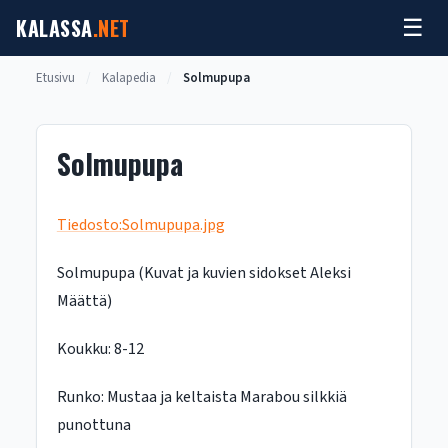
Siirry
KALASSA
.NET
☰
sisältöön
Etusivu
/
Kalapedia
/
Solmupupa
Solmupupa
Tiedosto:Solmupupa.jpg
Solmupupa (Kuvat ja kuvien sidokset Aleksi
Määttä)
Koukku: 8-12
Runko: Mustaa ja keltaista Marabou silkkiä
punottuna