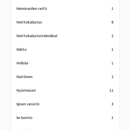
Heinäveden reitti
1
Heittokalastus
8
Heittokalastustekniikat
2
Hiihto
1
Hollola
1
Huittinen
2
Hyönteiset
11
Iijoen vesistö
3
Iin luonto
1