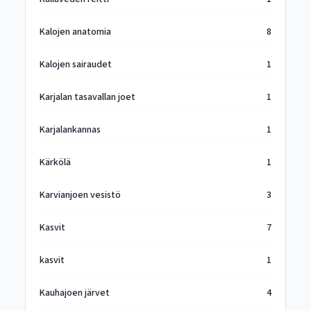
Kalojen anatomia
8
Kalojen sairaudet
1
Karjalan tasavallan joet
1
Karjalankannas
1
Kärkölä
1
Karvianjoen vesistö
3
Kasvit
7
kasvit
1
Kauhajoen järvet
4