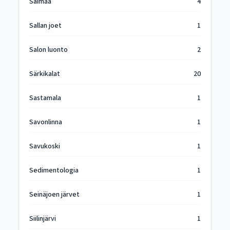
Saimaa
4
Sallan joet
1
Salon luonto
2
Särkikalat
20
Sastamala
1
Savonlinna
1
Savukoski
1
Sedimentologia
1
Seinäjoen järvet
1
Siilinjärvi
1