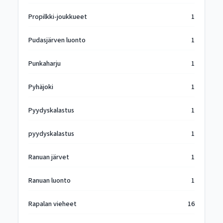
Propilkki-joukkueet
1
Pudasjärven luonto
1
Punkaharju
1
Pyhäjoki
1
Pyydyskalastus
1
pyydyskalastus
1
Ranuan järvet
1
Ranuan luonto
1
Rapalan vieheet
16