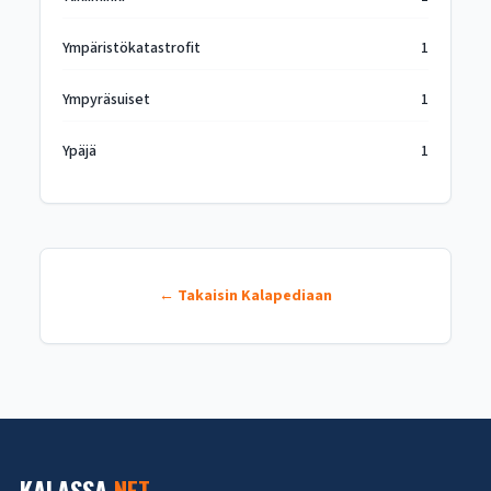
Ympäristökatastrofit
1
Ympyräsuiset
1
Ypäjä
1
← Takaisin Kalapediaan
KALASSA
.NET