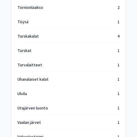
Tornionlaakso
2
Töysä
1
Turskakalat
4
Turskat
1
Turvalaitteet
1
Uhanalaiset kalat
1
Ulvila
1
Utajärven luonto
1
Vaalan järvet
1