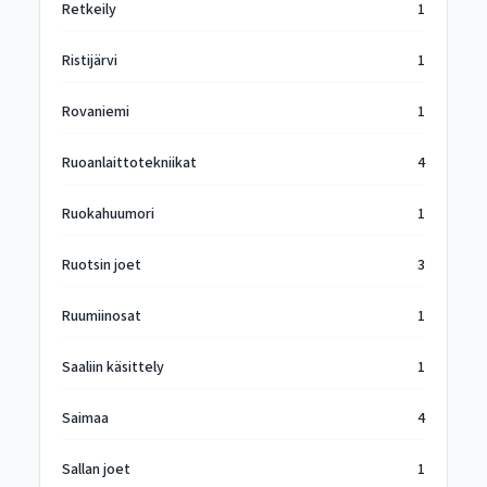
Retkeily
1
Ristijärvi
1
Rovaniemi
1
Ruoanlaittotekniikat
4
Ruokahuumori
1
Ruotsin joet
3
Ruumiinosat
1
Saaliin käsittely
1
Saimaa
4
Sallan joet
1