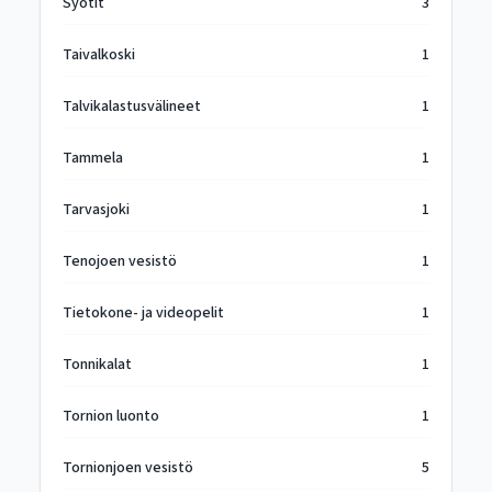
Syötit
3
Taivalkoski
1
Talvikalastusvälineet
1
Tammela
1
Tarvasjoki
1
Tenojoen vesistö
1
Tietokone- ja videopelit
1
Tonnikalat
1
Tornion luonto
1
Tornionjoen vesistö
5