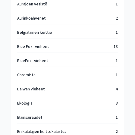
Aurajoen vesistö
1
Aurinkoahvenet
2
Belgialainen keittiö
1
Blue Fox -vieheet
13
BlueFox -vieheet
1
Chromista
1
Daiwan vieheet
4
Ekologia
3
Eläinsairaudet
1
Eri kalalajien heittokalastus
2