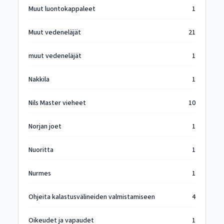
Muut luontokappaleet
1
Muut vedeneläjät
21
muut vedeneläjät
1
Nakkila
1
Nils Master vieheet
10
Norjan joet
1
Nuoritta
1
Nurmes
1
Ohjeita kalastusvälineiden valmistamiseen
4
Oikeudet ja vapaudet
1