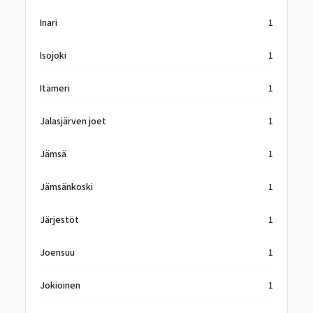
Inari
1
Isojoki
1
Itämeri
1
Jalasjärven joet
1
Jämsä
1
Jämsänkoski
1
Järjestöt
1
Joensuu
1
Jokioinen
1