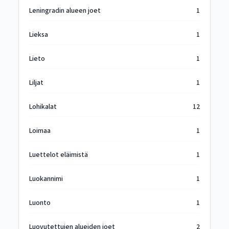
Leningradin alueen joet
1
Lieksa
1
Lieto
1
Liljat
1
Lohikalat
12
Loimaa
1
Luettelot eläimistä
1
Luokannimi
1
Luonto
1
Luovutettujen alueiden joet
2