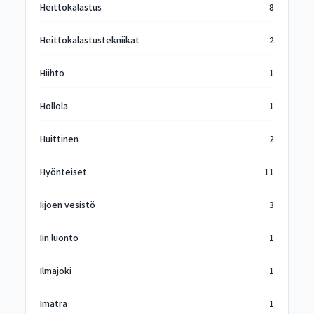
Heittokalastus
8
Heittokalastustekniikat
2
Hiihto
1
Hollola
1
Huittinen
2
Hyönteiset
11
Iijoen vesistö
3
Iin luonto
1
Ilmajoki
1
Imatra
1