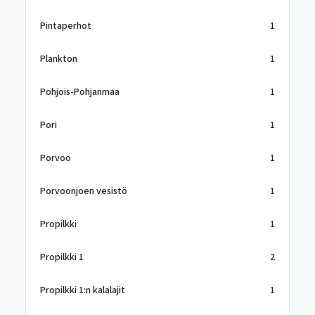
Pintaperhot
1
Plankton
1
Pohjois-Pohjanmaa
1
Pori
1
Porvoo
1
Porvoonjoen vesistö
1
Propilkki
1
Propilkki 1
2
Propilkki 1:n kalalajit
1