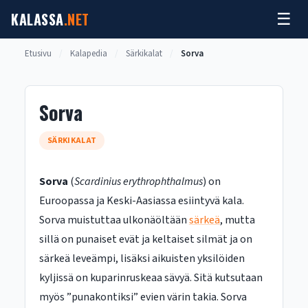
Siirry
KALASSA
.NET
☰
sisältöön
Etusivu
/
Kalapedia
/
Särkikalat
/
Sorva
Sorva
SÄRKIKALAT
Sorva
(
Scardinius erythrophthalmus
) on
Euroopassa ja Keski-Aasiassa esiintyvä kala.
Sorva muistuttaa ulkonäöltään
särkeä
, mutta
sillä on punaiset evät ja keltaiset silmät ja on
särkeä leveämpi, lisäksi aikuisten yksilöiden
kyljissä on kuparinruskeaa sävyä. Sitä kutsutaan
myös ”punakontiksi” evien värin takia. Sorva