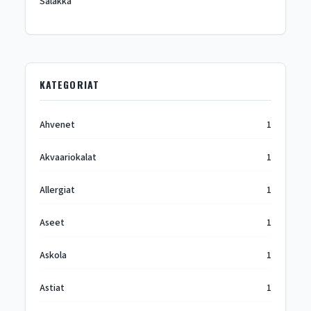
Salakka
KATEGORIAT
Ahvenet
1
Akvaariokalat
1
Allergiat
1
Aseet
1
Askola
1
Astiat
1