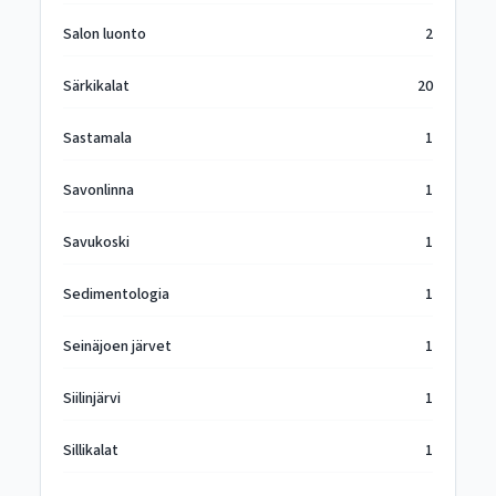
Salon luonto
2
Särkikalat
20
Sastamala
1
Savonlinna
1
Savukoski
1
Sedimentologia
1
Seinäjoen järvet
1
Siilinjärvi
1
Sillikalat
1