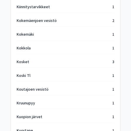
Kiinnitystarvikkeet
1
Kokemäenjoen vesistö
2
Kokemäki
1
Kokkola
1
Kosket
3
Koski Tl
1
Koutajoen vesistö
1
Kruunupyy
1
Kuopion järvet
1
Kuortane
1