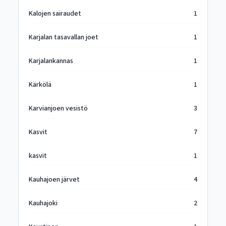
Kalojen sairaudet
1
Karjalan tasavallan joet
1
Karjalankannas
1
Kärkölä
1
Karvianjoen vesistö
3
Kasvit
7
kasvit
1
Kauhajoen järvet
4
Kauhajoki
2