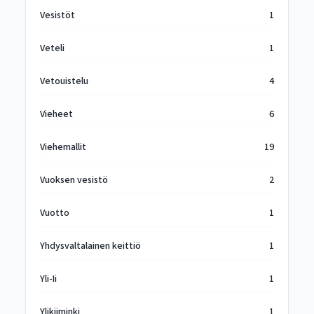
Vesistöt
1
Veteli
1
Vetouistelu
4
Vieheet
6
Viehemallit
19
Vuoksen vesistö
2
Vuotto
1
Yhdysvaltalainen keittiö
1
Yli-Ii
1
Ylikiiminki
1