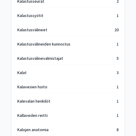
Kalastusseurat
2
Kalastussyötit
1
Kalastusvälineet
20
Kalastusvälineiden kunnostus
1
Kalastusvälinevalmistajat
5
Kalat
3
Kalavesien hoito
1
Kalevalan henkilöt
1
Kallaveden reitti
1
Kalojen anatomia
8