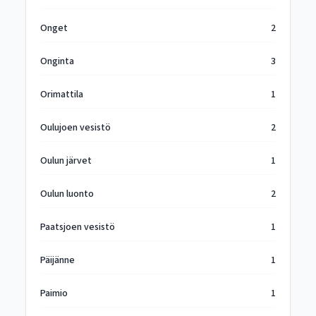
Onget
2
Onginta
3
Orimattila
1
Oulujoen vesistö
2
Oulun järvet
1
Oulun luonto
2
Paatsjoen vesistö
1
Päijänne
1
Paimio
1