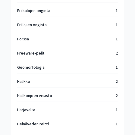
Eri kalojen onginta
1
Eri lajien onginta
1
Forssa
1
Freeware-pelit
2
Geomorfologia
1
Halikko
2
Halikonjoen vesistö
2
Harjavalta
1
Heinäveden reitti
1