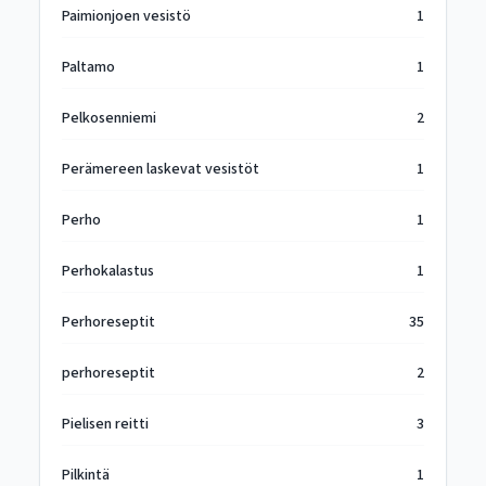
Paimionjoen vesistö
1
Paltamo
1
Pelkosenniemi
2
Perämereen laskevat vesistöt
1
Perho
1
Perhokalastus
1
Perhoreseptit
35
perhoreseptit
2
Pielisen reitti
3
Pilkintä
1