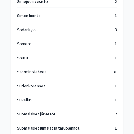
Simojoen vesistö
2
Simon luonto
1
Sodankylä
3
Somero
1
Soutu
1
Stormin vieheet
31
Sudenkorennot
1
Sukellus
1
Suomalaiset järjestöt
2
Suomalaiset jumalat ja taruolennot
1