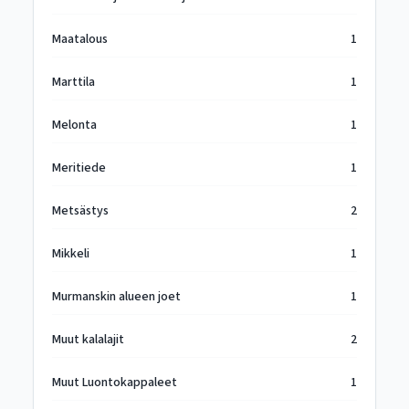
Maatalous
1
Marttila
1
Melonta
1
Meritiede
1
Metsästys
2
Mikkeli
1
Murmanskin alueen joet
1
Muut kalalajit
2
Muut Luontokappaleet
1