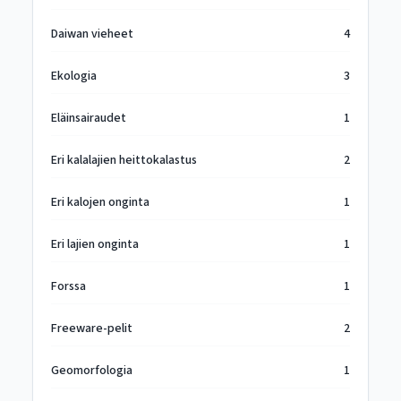
Daiwan vieheet
4
Ekologia
3
Eläinsairaudet
1
Eri kalalajien heittokalastus
2
Eri kalojen onginta
1
Eri lajien onginta
1
Forssa
1
Freeware-pelit
2
Geomorfologia
1