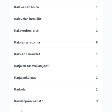
Kalavesien hoito
1
Kalevalan henkilöt
1
Kallaveden reitti
1
Kalojen anatomia
8
Kalojen sairaudet
1
Karjalan tasavallan joet
1
Karjalankannas
1
Kärkölä
1
Karvianjoen vesistö
3