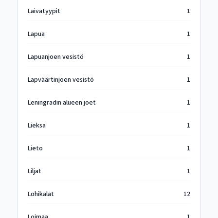
Laivatyypit
1
Lapua
1
Lapuanjoen vesistö
1
Lapväärtinjoen vesistö
1
Leningradin alueen joet
1
Lieksa
1
Lieto
1
Liljat
1
Lohikalat
12
Loimaa
1