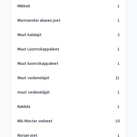
Mikkeli
1
Murmanskin alueen joet
1
Muut kalalajit
2
Muut Luontokappaleet
1
Muut luontokappaleet
1
Muut vedeneläjät
21
muut vedeneläjät
1
Nakkila
1
Nils Master vieheet
10
Norjan joet
1