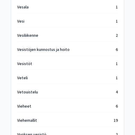
Vesala
1
Vesi
1
Vesiliikenne
2
Vesistöjen kunnostus ja hoito
6
Vesistöt
1
Veteli
1
Vetouistelu
4
Vieheet
6
Viehemallit
19
Vuoksen vesistö
2