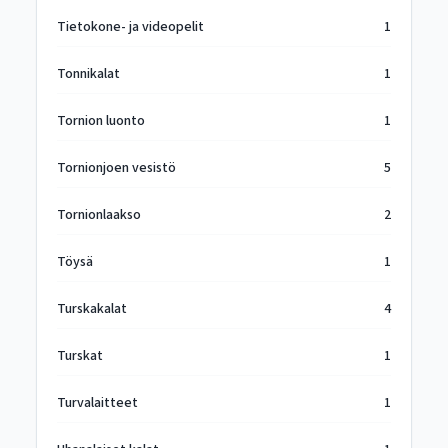
Tietokone- ja videopelit
1
Tonnikalat
1
Tornion luonto
1
Tornionjoen vesistö
5
Tornionlaakso
2
Töysä
1
Turskakalat
4
Turskat
1
Turvalaitteet
1