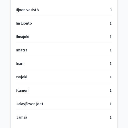
Iijoen vesistö
3
Iin luonto
1
Ilmajoki
1
Imatra
1
Inari
1
Isojoki
1
Itämeri
1
Jalasjärven joet
1
Jämsä
1