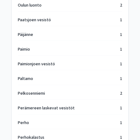
Oulun luonto
2
Paatsjoen vesistö
1
Päijänne
1
Paimio
1
Paimionjoen vesistö
1
Paltamo
1
Pelkosenniemi
2
Perämereen laskevat vesistöt
1
Perho
1
Perhokalastus
1