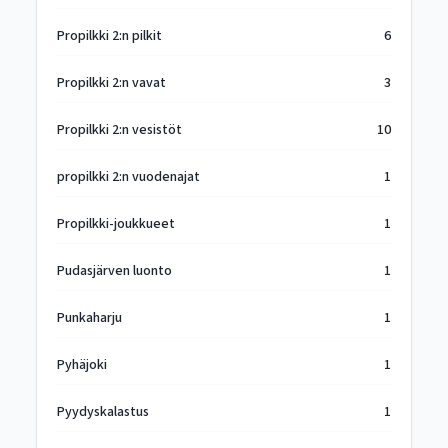
Propilkki 2:n pilkit
6
Propilkki 2:n vavat
3
Propilkki 2:n vesistöt
10
propilkki 2:n vuodenajat
1
Propilkki-joukkueet
1
Pudasjärven luonto
1
Punkaharju
1
Pyhäjoki
1
Pyydyskalastus
1