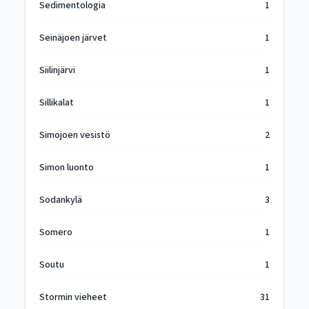
Sedimentologia
1
Seinäjoen järvet
1
Siilinjärvi
1
Sillikalat
1
Simojoen vesistö
2
Simon luonto
1
Sodankylä
3
Somero
1
Soutu
1
Stormin vieheet
31