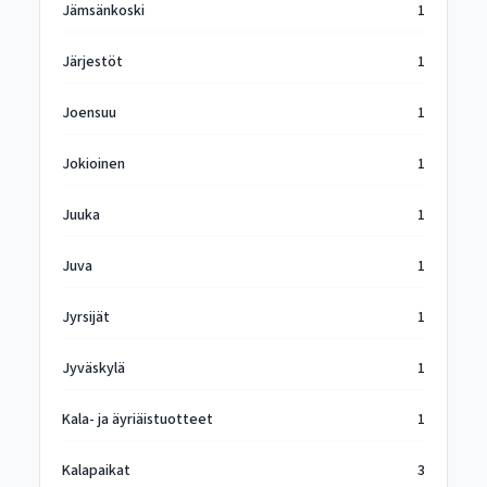
Jämsänkoski
1
Järjestöt
1
Joensuu
1
Jokioinen
1
Juuka
1
Juva
1
Jyrsijät
1
Jyväskylä
1
Kala- ja äyriäistuotteet
1
Kalapaikat
3