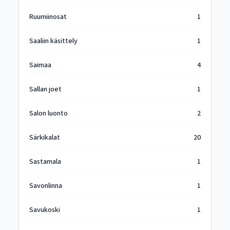
Ruumiinosat
1
Saaliin käsittely
1
Saimaa
4
Sallan joet
1
Salon luonto
2
Särkikalat
20
Sastamala
1
Savonlinna
1
Savukoski
1