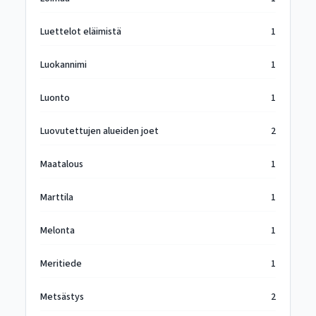
Luettelot eläimistä
1
Luokannimi
1
Luonto
1
Luovutettujen alueiden joet
2
Maatalous
1
Marttila
1
Melonta
1
Meritiede
1
Metsästys
2