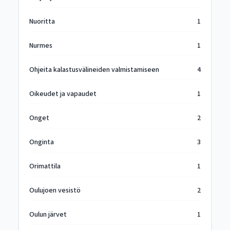
Nuoritta
1
Nurmes
1
Ohjeita kalastusvälineiden valmistamiseen
4
Oikeudet ja vapaudet
1
Onget
2
Onginta
3
Orimattila
1
Oulujoen vesistö
2
Oulun järvet
1