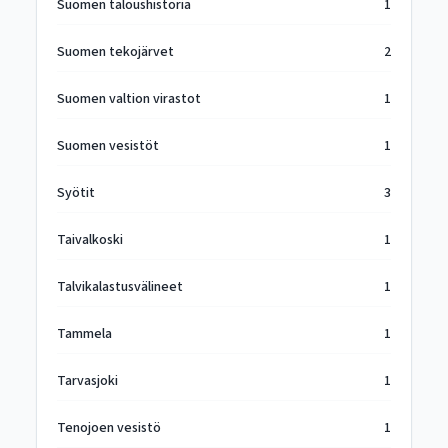
Suomen taloushistoria
1
Suomen tekojärvet
2
Suomen valtion virastot
1
Suomen vesistöt
1
Syötit
3
Taivalkoski
1
Talvikalastusvälineet
1
Tammela
1
Tarvasjoki
1
Tenojoen vesistö
1