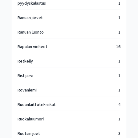
pyydyskalastus
1
Ranuan järvet
1
Ranuan luonto
1
Rapalan vieheet
16
Retkeily
1
Ristijärvi
1
Rovaniemi
1
Ruoanlaittotekniikat
4
Ruokahuumori
1
Ruotsin joet
3