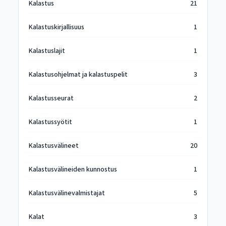
Kalastus
21
Kalastuskirjallisuus
1
Kalastuslajit
1
Kalastusohjelmat ja kalastuspelit
3
Kalastusseurat
2
Kalastussyötit
1
Kalastusvälineet
20
Kalastusvälineiden kunnostus
1
Kalastusvälinevalmistajat
5
Kalat
3