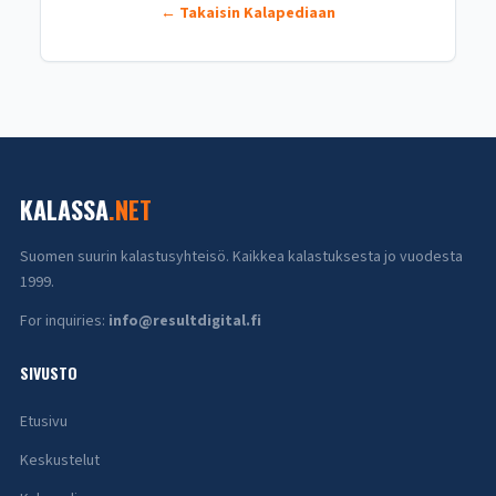
← Takaisin Kalapediaan
KALASSA
.NET
Suomen suurin kalastusyhteisö. Kaikkea kalastuksesta jo vuodesta
1999.
For inquiries:
info@resultdigital.fi
SIVUSTO
Etusivu
Keskustelut