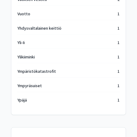
Vuotto
1
Yhdysvaltalainen keittiö
1
Yli-Ii
1
Ylikiiminki
1
Ympäristökatastrofit
1
Ympyräsuiset
1
Ypäjä
1