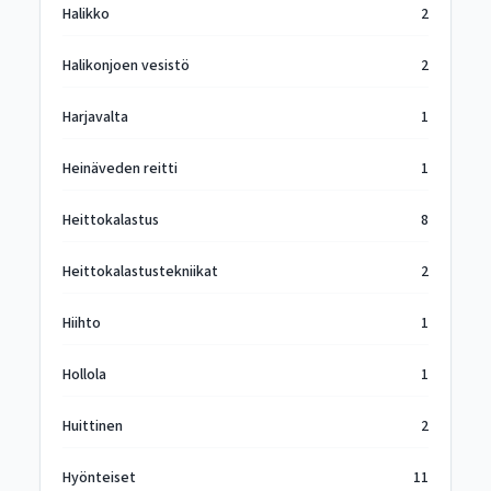
Halikko
2
Halikonjoen vesistö
2
Harjavalta
1
Heinäveden reitti
1
Heittokalastus
8
Heittokalastustekniikat
2
Hiihto
1
Hollola
1
Huittinen
2
Hyönteiset
11