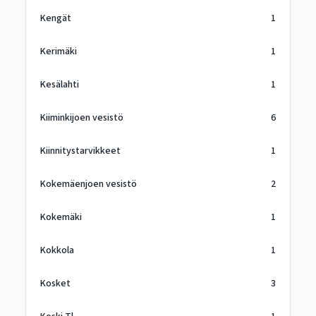
Kengät
1
Kerimäki
1
Kesälahti
1
Kiiminkijoen vesistö
6
Kiinnitystarvikkeet
1
Kokemäenjoen vesistö
2
Kokemäki
1
Kokkola
1
Kosket
3