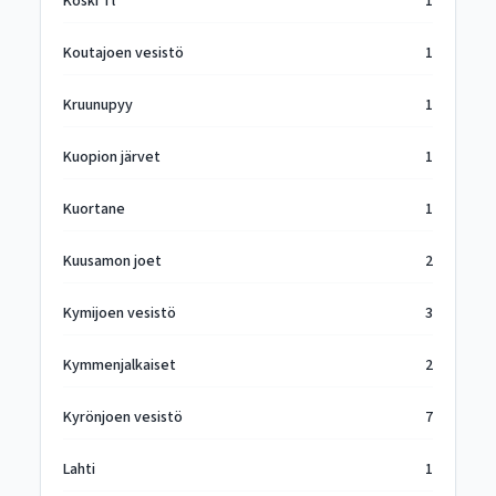
Koski Tl
1
Koutajoen vesistö
1
Kruunupyy
1
Kuopion järvet
1
Kuortane
1
Kuusamon joet
2
Kymijoen vesistö
3
Kymmenjalkaiset
2
Kyrönjoen vesistö
7
Lahti
1