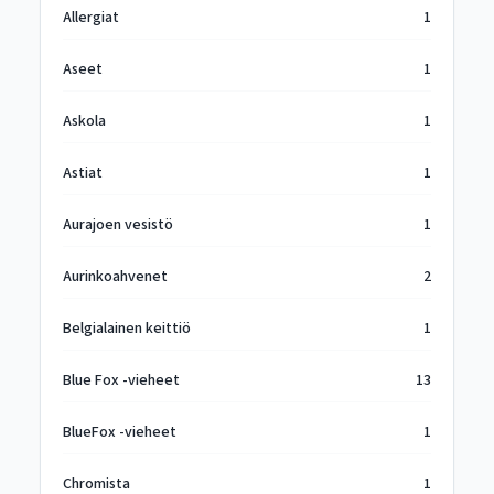
Allergiat
1
Aseet
1
Askola
1
Astiat
1
Aurajoen vesistö
1
Aurinkoahvenet
2
Belgialainen keittiö
1
Blue Fox -vieheet
13
BlueFox -vieheet
1
Chromista
1