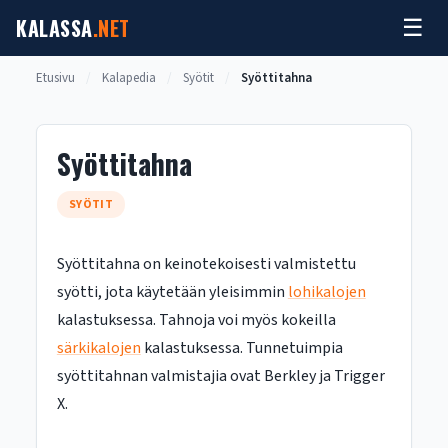
Siirry
KALASSA
.NET
☰
sisältöön
Etusivu
/
Kalapedia
/
Syötit
/
Syöttitahna
Syöttitahna
SYÖTIT
Syöttitahna on keinotekoisesti valmistettu
syötti, jota käytetään yleisimmin
lohikalojen
kalastuksessa. Tahnoja voi myös kokeilla
särkikalojen
kalastuksessa. Tunnetuimpia
syöttitahnan valmistajia ovat Berkley ja Trigger
X.