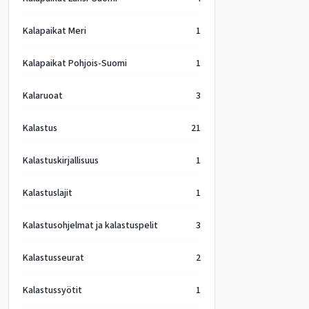
Kalapaikat Meri
1
Kalapaikat Pohjois-Suomi
1
Kalaruoat
3
Kalastus
21
Kalastuskirjallisuus
1
Kalastuslajit
1
Kalastusohjelmat ja kalastuspelit
3
Kalastusseurat
2
Kalastussyötit
1