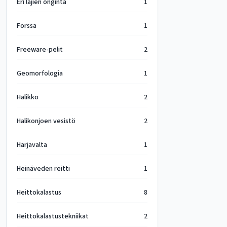
Eri lajien onginta
1
Forssa
1
Freeware-pelit
2
Geomorfologia
1
Halikko
2
Halikonjoen vesistö
2
Harjavalta
1
Heinäveden reitti
1
Heittokalastus
8
Heittokalastustekniikat
2