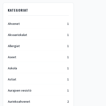
KATEGORIAT
Ahvenet
1
Akvaariokalat
1
Allergiat
1
Aseet
1
Askola
1
Astiat
1
Aurajoen vesistö
1
Aurinkoahvenet
2