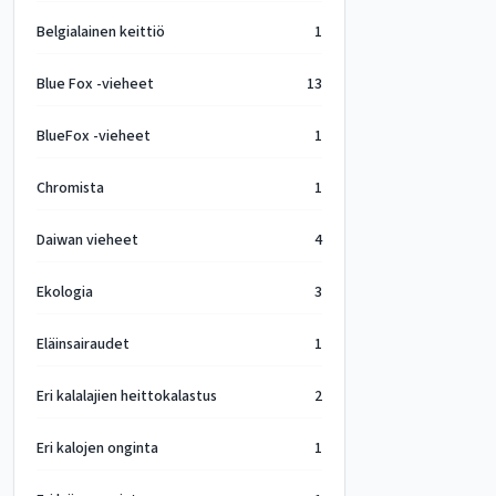
Belgialainen keittiö
1
Blue Fox -vieheet
13
BlueFox -vieheet
1
Chromista
1
Daiwan vieheet
4
Ekologia
3
Eläinsairaudet
1
Eri kalalajien heittokalastus
2
Eri kalojen onginta
1