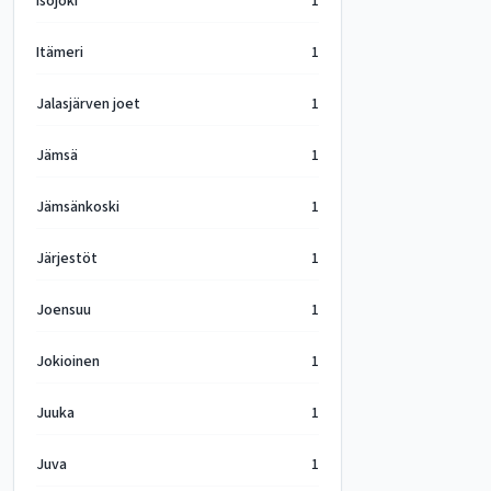
Isojoki
1
Itämeri
1
Jalasjärven joet
1
Jämsä
1
Jämsänkoski
1
Järjestöt
1
Joensuu
1
Jokioinen
1
Juuka
1
Juva
1