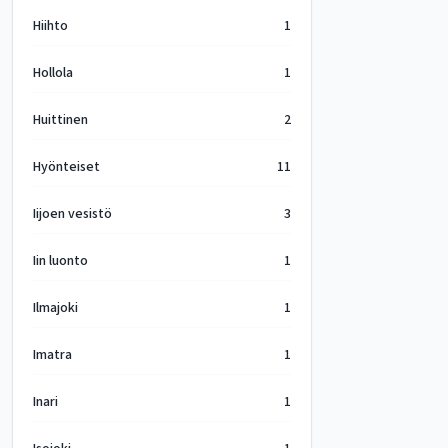
Hiihto
1
Hollola
1
Huittinen
2
Hyönteiset
11
Iijoen vesistö
3
Iin luonto
1
Ilmajoki
1
Imatra
1
Inari
1