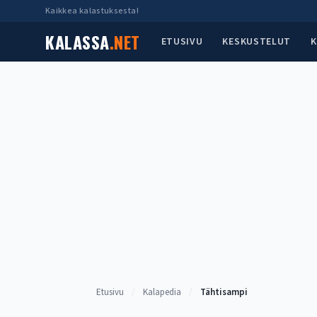
Siirry
Kaikkea kalastuksesta!
sisältöön
KALASSA
.NET
ETUSIVU
KESKUSTELUT
K
Etusivu
/
Kalapedia
/
Tähtisampi