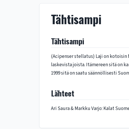
Tähtisampi
Tähtisampi
(Acipenser stellatus) Laji on kotoi
laskevista joista. Itämereen sitä on 
1999 sitä on saatu säännöllisesti Suo
Lähteet
Ari Saura & Markku Varjo: Kalat Suom