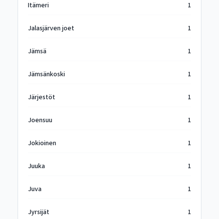
Itämeri
1
Jalasjärven joet
1
Jämsä
1
Jämsänkoski
1
Järjestöt
1
Joensuu
1
Jokioinen
1
Juuka
1
Juva
1
Jyrsijät
1