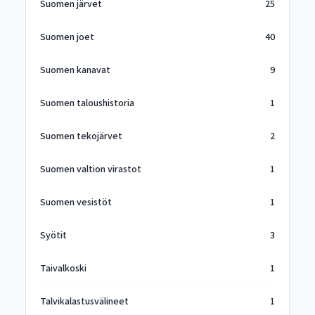
Suomen järvet
25
Suomen joet
40
Suomen kanavat
9
Suomen taloushistoria
1
Suomen tekojärvet
2
Suomen valtion virastot
1
Suomen vesistöt
1
Syötit
3
Taivalkoski
1
Talvikalastusvälineet
1