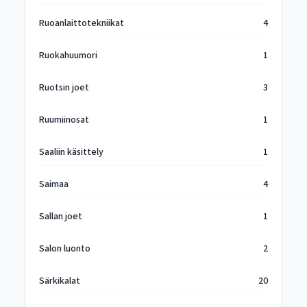
Ruoanlaittotekniikat
4
Ruokahuumori
1
Ruotsin joet
3
Ruumiinosat
1
Saaliin käsittely
1
Saimaa
4
Sallan joet
1
Salon luonto
2
Särkikalat
20