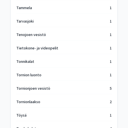
Tammela
1
Tarvasjoki
1
Tenojoen vesistö
1
Tietokone- ja videopelit
1
Tonnikalat
1
Tornion luonto
1
Tornionjoen vesistö
5
Tornionlaakso
2
Töysä
1