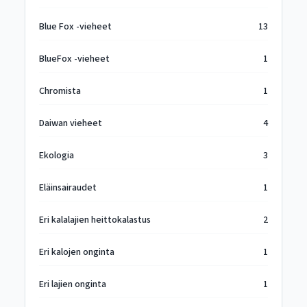
Blue Fox -vieheet
13
BlueFox -vieheet
1
Chromista
1
Daiwan vieheet
4
Ekologia
3
Eläinsairaudet
1
Eri kalalajien heittokalastus
2
Eri kalojen onginta
1
Eri lajien onginta
1