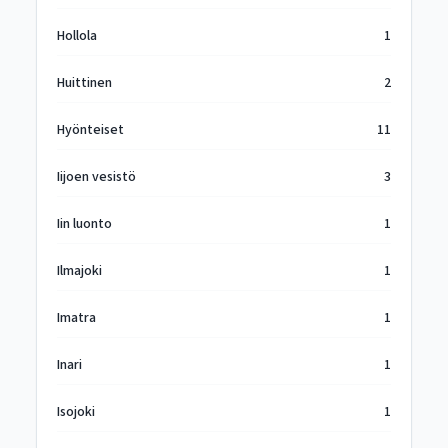
Hollola
1
Huittinen
2
Hyönteiset
11
Iijoen vesistö
3
Iin luonto
1
Ilmajoki
1
Imatra
1
Inari
1
Isojoki
1