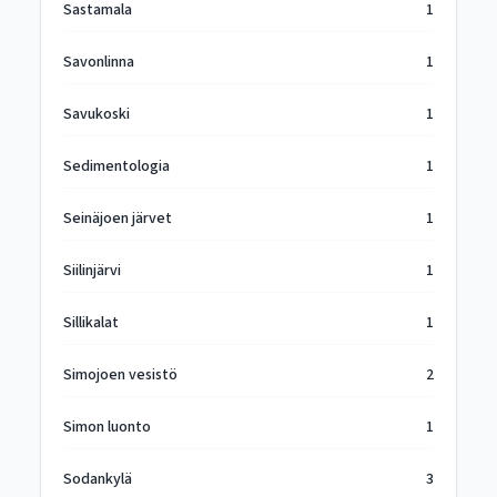
Sastamala
1
Savonlinna
1
Savukoski
1
Sedimentologia
1
Seinäjoen järvet
1
Siilinjärvi
1
Sillikalat
1
Simojoen vesistö
2
Simon luonto
1
Sodankylä
3