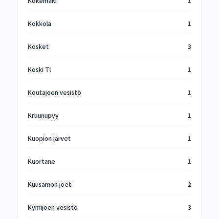
Kokemäki
1
Kokkola
1
Kosket
3
Koski Tl
1
Koutajoen vesistö
1
Kruunupyy
1
Kuopion järvet
1
Kuortane
1
Kuusamon joet
2
Kymijoen vesistö
3