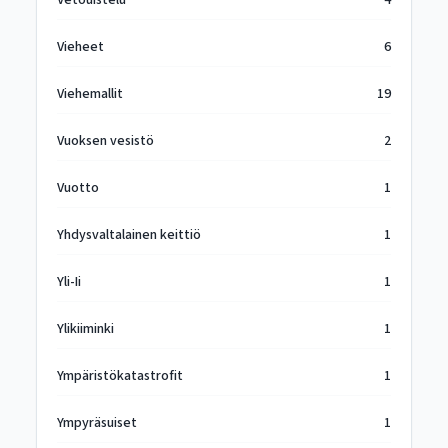
Vetouistelu
4
Vieheet
6
Viehemallit
19
Vuoksen vesistö
2
Vuotto
1
Yhdysvaltalainen keittiö
1
Yli-Ii
1
Ylikiiminki
1
Ympäristökatastrofit
1
Ympyräsuiset
1