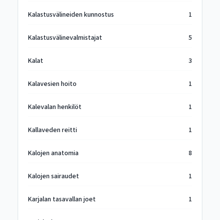
Kalastusvälineiden kunnostus
1
Kalastusvälinevalmistajat
5
Kalat
3
Kalavesien hoito
1
Kalevalan henkilöt
1
Kallaveden reitti
1
Kalojen anatomia
8
Kalojen sairaudet
1
Karjalan tasavallan joet
1