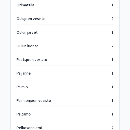
Orimattila
1
Oulujoen vesistö
2
Oulun järvet
1
Oulun luonto
2
Paatsjoen vesistö
1
Päijänne
1
Paimio
1
Paimionjoen vesistö
1
Paltamo
1
Pelkosenniemi
2