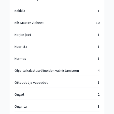
Nakkila
1
Nils Master vieheet
10
Norjan joet
1
Nuoritta
1
Nurmes
1
Ohjeita kalastusvälineiden valmistamiseen
4
Oikeudet ja vapaudet
1
Onget
2
Onginta
3