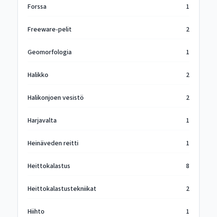
Forssa
1
Freeware-pelit
2
Geomorfologia
1
Halikko
2
Halikonjoen vesistö
2
Harjavalta
1
Heinäveden reitti
1
Heittokalastus
8
Heittokalastustekniikat
2
Hiihto
1