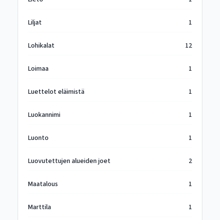
Liljat
1
Lohikalat
12
Loimaa
1
Luettelot eläimistä
1
Luokannimi
1
Luonto
1
Luovutettujen alueiden joet
2
Maatalous
1
Marttila
1