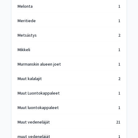
Melonta
1
Meritiede
1
Metsästys
2
Mikkeli
1
Murmanskin alueen joet
1
Muut kalalajit
2
Muut Luontokappaleet
1
Muut luontokappaleet
1
Muut vedeneläjät
21
muut vedeneläjät
1