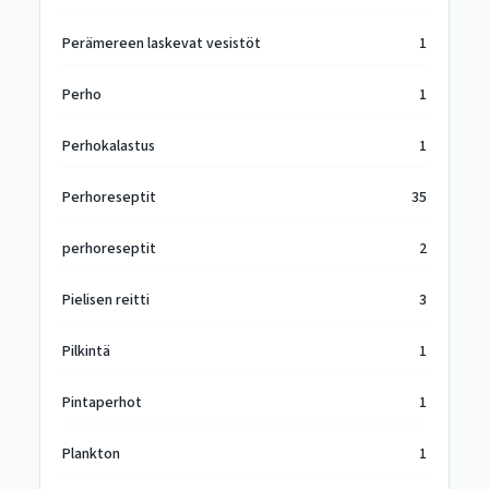
Perämereen laskevat vesistöt
1
Perho
1
Perhokalastus
1
Perhoreseptit
35
perhoreseptit
2
Pielisen reitti
3
Pilkintä
1
Pintaperhot
1
Plankton
1