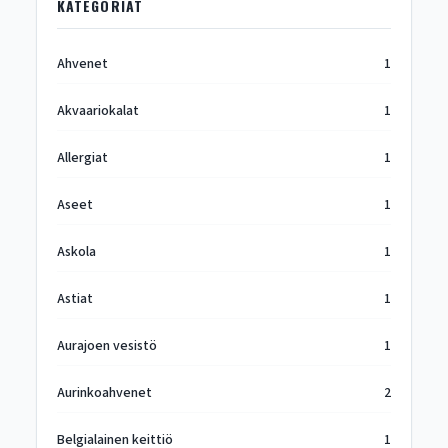
KATEGORIAT
Ahvenet
1
Akvaariokalat
1
Allergiat
1
Aseet
1
Askola
1
Astiat
1
Aurajoen vesistö
1
Aurinkoahvenet
2
Belgialainen keittiö
1