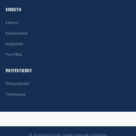
SIVUSTO
Etusivu
Keskustelut
Kalapedia
Pro Pilkki
YHTEYSTIEDOT
Yhteystiedot
Tietosuoja
© 2026 Kalassa.net – Kaikki oikeudet pidätetään