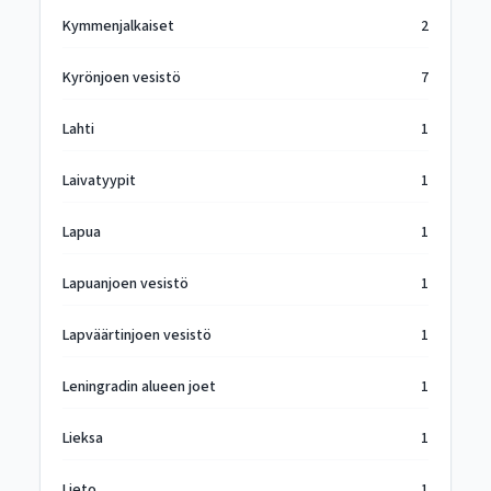
Kymmenjalkaiset
2
Kyrönjoen vesistö
7
Lahti
1
Laivatyypit
1
Lapua
1
Lapuanjoen vesistö
1
Lapväärtinjoen vesistö
1
Leningradin alueen joet
1
Lieksa
1
Lieto
1