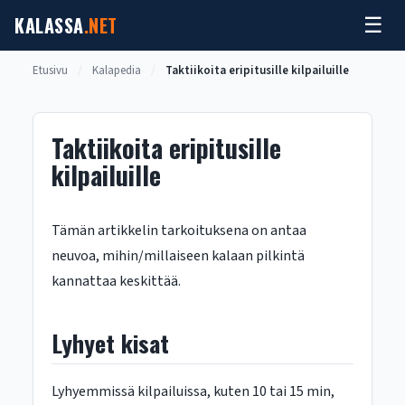
Siirry
KALASSA
.NET
☰
sisältöön
Etusivu
/
Kalapedia
/
Taktiikoita eripitusille kilpailuille
Taktiikoita eripitusille
kilpailuille
Tämän artikkelin tarkoituksena on antaa
neuvoa, mihin/millaiseen kalaan pilkintä
kannattaa keskittää.
Lyhyet kisat
Lyhyemmissä kilpailuissa, kuten 10 tai 15 min,