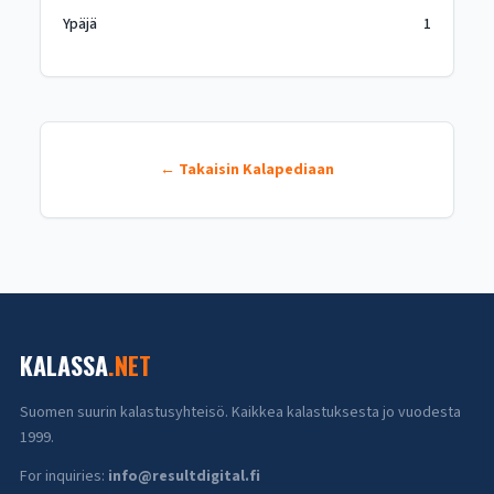
Ypäjä
1
← Takaisin Kalapediaan
KALASSA
.NET
Suomen suurin kalastusyhteisö. Kaikkea kalastuksesta jo vuodesta
1999.
For inquiries:
info@resultdigital.fi