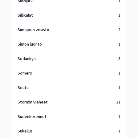
Siilinjärvi
1
Sillikalat
1
Simojoen vesistö
2
Simon luonto
1
Sodankylä
3
Somero
1
Soutu
1
Stormin vieheet
31
Sudenkorennot
1
Sukellus
1