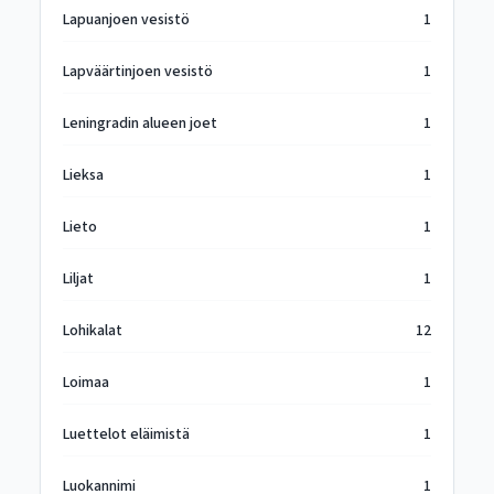
Lapuanjoen vesistö
1
Lapväärtinjoen vesistö
1
Leningradin alueen joet
1
Lieksa
1
Lieto
1
Liljat
1
Lohikalat
12
Loimaa
1
Luettelot eläimistä
1
Luokannimi
1