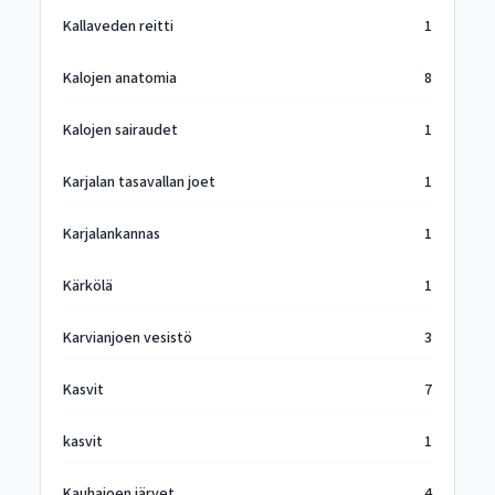
Kallaveden reitti
1
Kalojen anatomia
8
Kalojen sairaudet
1
Karjalan tasavallan joet
1
Karjalankannas
1
Kärkölä
1
Karvianjoen vesistö
3
Kasvit
7
kasvit
1
Kauhajoen järvet
4