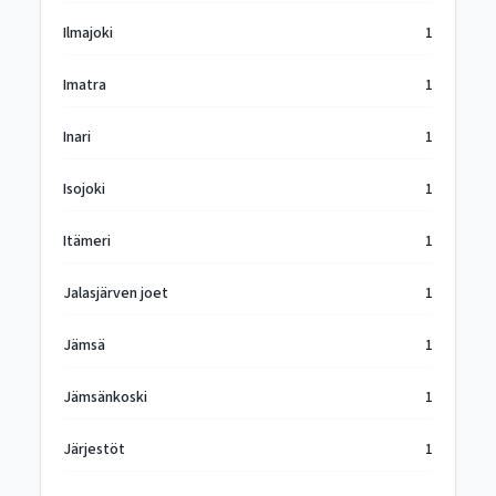
Ilmajoki
1
Imatra
1
Inari
1
Isojoki
1
Itämeri
1
Jalasjärven joet
1
Jämsä
1
Jämsänkoski
1
Järjestöt
1