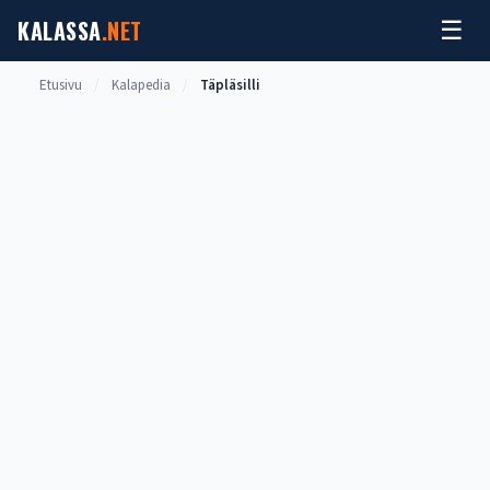
Siirry
KALASSA
.NET
☰
sisältöön
Etusivu
/
Kalapedia
/
Täpläsilli