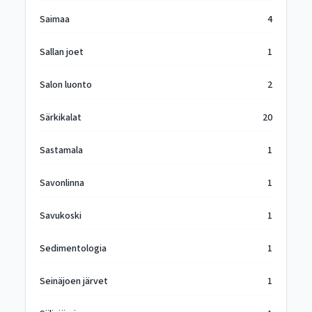
Saimaa
4
Sallan joet
1
Salon luonto
2
Särkikalat
20
Sastamala
1
Savonlinna
1
Savukoski
1
Sedimentologia
1
Seinäjoen järvet
1