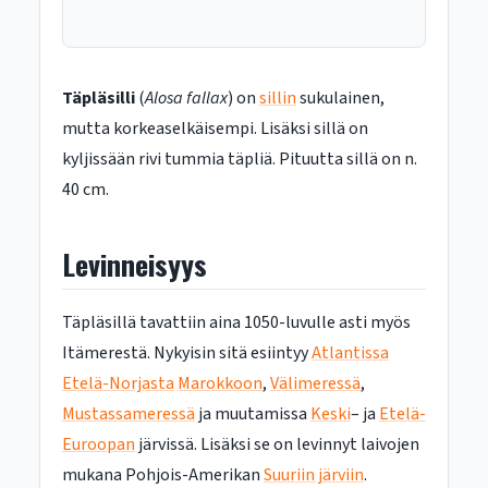
Täpläsilli
(
Alosa fallax
) on
sillin
sukulainen,
mutta korkeaselkäisempi. Lisäksi sillä on
kyljissään rivi tummia täpliä. Pituutta sillä on n.
40 cm.
Levinneisyys
Täpläsillä tavattiin aina 1050-luvulle asti myös
Itämerestä. Nykyisin sitä esiintyy
Atlantissa
Etelä-Norjasta
Marokkoon
,
Välimeressä
,
Mustassameressä
ja muutamissa
Keski
– ja
Etelä-
Euroopan
järvissä. Lisäksi se on levinnyt laivojen
mukana Pohjois-Amerikan
Suuriin järviin
.