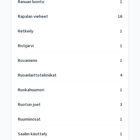
Ranuan luonto
1
Rapalan vieheet
16
Retkeily
1
Ristijärvi
1
Rovaniemi
1
Ruoanlaittotekniikat
4
Ruokahuumori
1
Ruotsin joet
3
Ruumiinosat
1
Saaliin käsittely
1