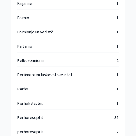
Päijänne
1
Paimio
1
Paimionjoen vesistö
1
Paltamo
1
Pelkosenniemi
2
Perämereen laskevat vesistöt
1
Perho
1
Perhokalastus
1
Perhoreseptit
35
perhoreseptit
2