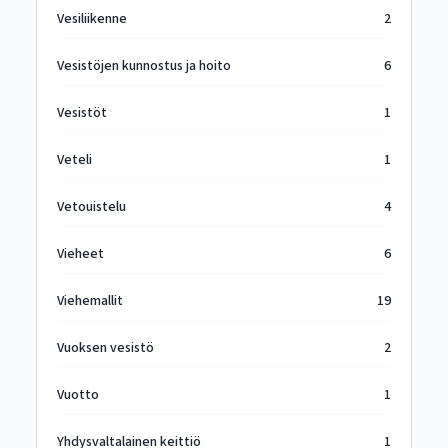
Vesiliikenne
2
Vesistöjen kunnostus ja hoito
6
Vesistöt
1
Veteli
1
Vetouistelu
4
Vieheet
6
Viehemallit
19
Vuoksen vesistö
2
Vuotto
1
Yhdysvaltalainen keittiö
1