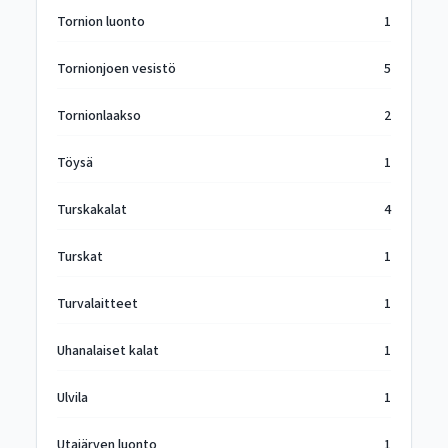
Tornion luonto
1
Tornionjoen vesistö
5
Tornionlaakso
2
Töysä
1
Turskakalat
4
Turskat
1
Turvalaitteet
1
Uhanalaiset kalat
1
Ulvila
1
Utajärven luonto
1