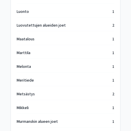
Luonto
1
Luovutettujen alueiden joet
2
Maatalous
1
Marttila
1
Melonta
1
Meritiede
1
Metsästys
2
Mikkeli
1
Murmanskin alueen joet
1