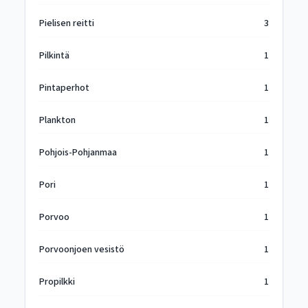
Pielisen reitti
3
Pilkintä
1
Pintaperhot
1
Plankton
1
Pohjois-Pohjanmaa
1
Pori
1
Porvoo
1
Porvoonjoen vesistö
1
Propilkki
1