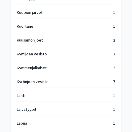
Kuopion järvet
1
Kuortane
1
Kuusamon joet
2
Kymijoen vesistö
3
Kymmenjalkaiset
2
Kyrönjoen vesistö
7
Lahti
1
Laivatyypit
1
Lapua
1