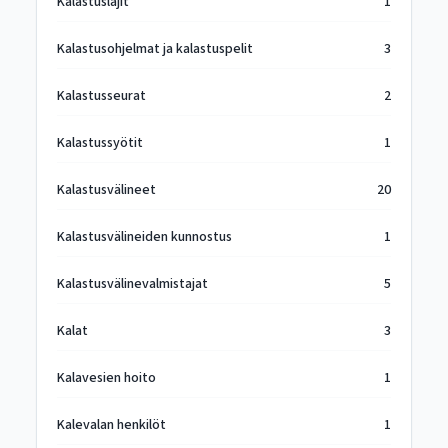
Kalastuslajit
1
Kalastusohjelmat ja kalastuspelit
3
Kalastusseurat
2
Kalastussyötit
1
Kalastusvälineet
20
Kalastusvälineiden kunnostus
1
Kalastusvälinevalmistajat
5
Kalat
3
Kalavesien hoito
1
Kalevalan henkilöt
1