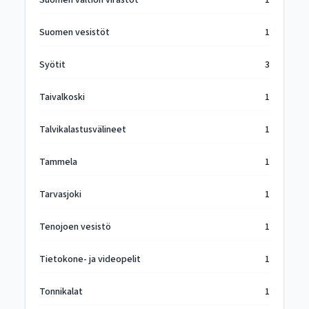
Suomen valtion virastot
1
Suomen vesistöt
1
Syötit
3
Taivalkoski
1
Talvikalastusvälineet
1
Tammela
1
Tarvasjoki
1
Tenojoen vesistö
1
Tietokone- ja videopelit
1
Tonnikalat
1