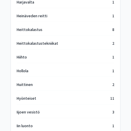
Harjavalta
1
Heinäveden reitti
1
Heittokalastus
8
Heittokalastustekniikat
2
Hiihto
1
Hollola
1
Huittinen
2
Hyönteiset
11
Iijoen vesistö
3
Iin luonto
1