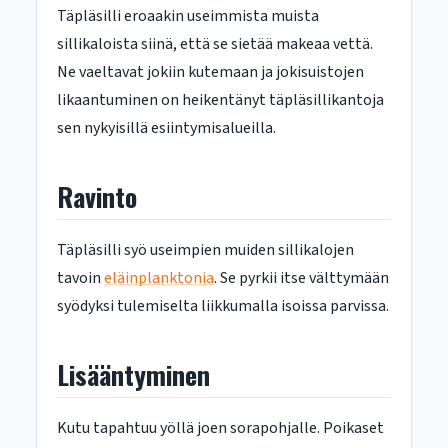
Täpläsilli eroaakin useimmista muista
sillikaloista siinä, että se sietää makeaa vettä.
Ne vaeltavat jokiin kutemaan ja jokisuistojen
likaantuminen on heikentänyt täpläsillikantoja
sen nykyisillä esiintymisalueilla.
Ravinto
Täpläsilli syö useimpien muiden sillikalojen
tavoin
eläinplanktonia
. Se pyrkii itse välttymään
syödyksi tulemiselta liikkumalla isoissa parvissa.
Lisääntyminen
Kutu tapahtuu yöllä joen sorapohjalle. Poikaset