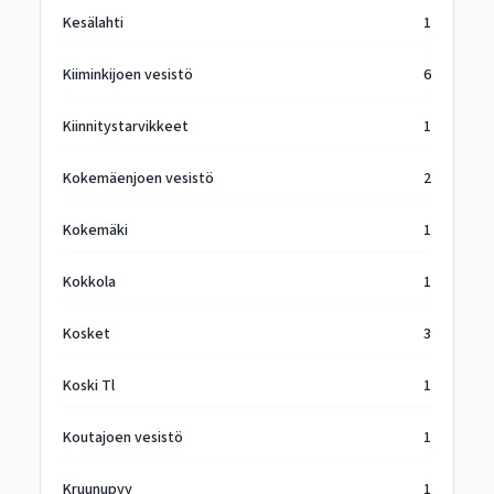
Kesälahti
1
Kiiminkijoen vesistö
6
Kiinnitystarvikkeet
1
Kokemäenjoen vesistö
2
Kokemäki
1
Kokkola
1
Kosket
3
Koski Tl
1
Koutajoen vesistö
1
Kruunupyy
1