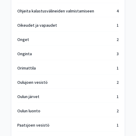
Ohjeita kalastusvälineiden valmistamiseen
4
Oikeudet ja vapaudet
1
Onget
2
Onginta
3
Orimattila
1
Oulujoen vesistö
2
Oulun järvet
1
Oulun luonto
2
Paatsjoen vesistö
1