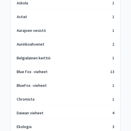
Askola
1
Astiat
1
Aurajoen vesistö
1
Aurinkoahvenet
2
Belgialainen keittiö
1
Blue Fox -vieheet
13
BlueFox -vieheet
1
Chromista
1
Daiwan vieheet
4
Ekologia
3