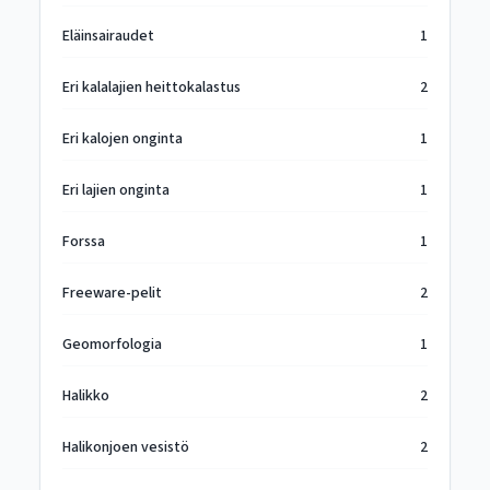
Eläinsairaudet
1
Eri kalalajien heittokalastus
2
Eri kalojen onginta
1
Eri lajien onginta
1
Forssa
1
Freeware-pelit
2
Geomorfologia
1
Halikko
2
Halikonjoen vesistö
2