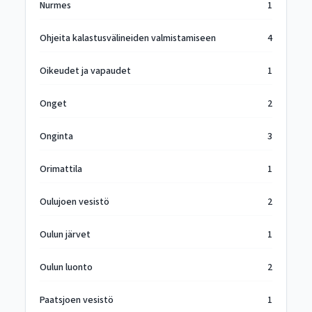
Nurmes
1
Ohjeita kalastusvälineiden valmistamiseen
4
Oikeudet ja vapaudet
1
Onget
2
Onginta
3
Orimattila
1
Oulujoen vesistö
2
Oulun järvet
1
Oulun luonto
2
Paatsjoen vesistö
1