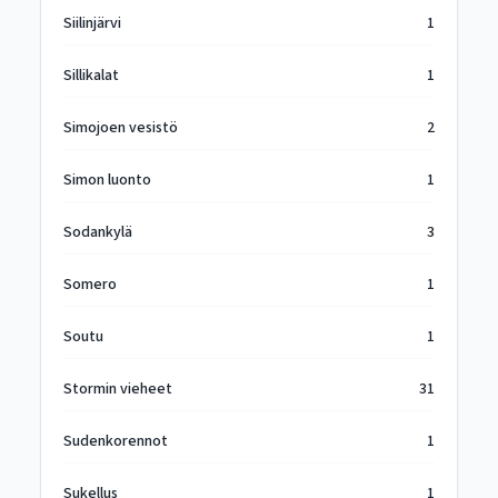
Siilinjärvi
1
Sillikalat
1
Simojoen vesistö
2
Simon luonto
1
Sodankylä
3
Somero
1
Soutu
1
Stormin vieheet
31
Sudenkorennot
1
Sukellus
1