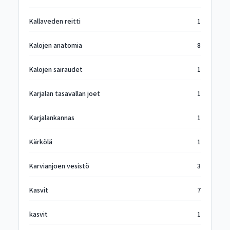
Kallaveden reitti
1
Kalojen anatomia
8
Kalojen sairaudet
1
Karjalan tasavallan joet
1
Karjalankannas
1
Kärkölä
1
Karvianjoen vesistö
3
Kasvit
7
kasvit
1