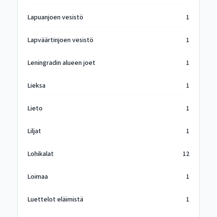
Lapuanjoen vesistö
1
Lapväärtinjoen vesistö
1
Leningradin alueen joet
1
Lieksa
1
Lieto
1
Liljat
1
Lohikalat
12
Loimaa
1
Luettelot eläimistä
1