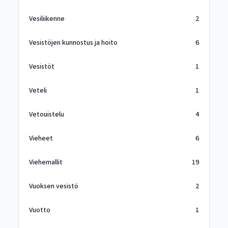
Vesiliikenne
2
Vesistöjen kunnostus ja hoito
6
Vesistöt
1
Veteli
1
Vetouistelu
4
Vieheet
6
Viehemallit
19
Vuoksen vesistö
2
Vuotto
1