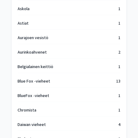
Askola
1
Astiat
1
Aurajoen vesistö
1
Aurinkoahvenet
2
Belgialainen keittiö
1
Blue Fox -vieheet
13
BlueFox -vieheet
1
Chromista
1
Daiwan vieheet
4