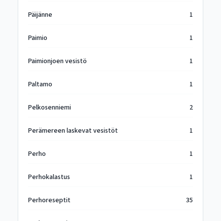
Päijänne
1
Paimio
1
Paimionjoen vesistö
1
Paltamo
1
Pelkosenniemi
2
Perämereen laskevat vesistöt
1
Perho
1
Perhokalastus
1
Perhoreseptit
35