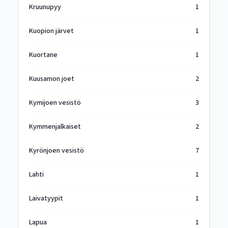
Kruunupyy
1
Kuopion järvet
1
Kuortane
1
Kuusamon joet
2
Kymijoen vesistö
3
Kymmenjalkaiset
2
Kyrönjoen vesistö
7
Lahti
1
Laivatyypit
1
Lapua
1