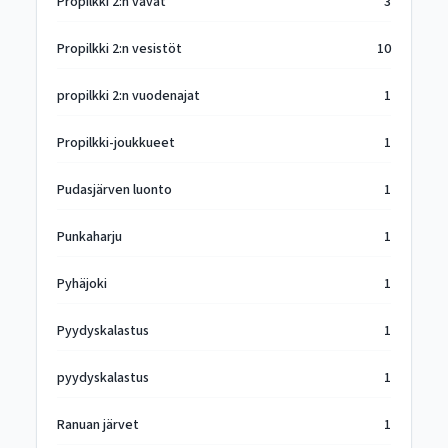
Propilkki 2:n vavat
3
Propilkki 2:n vesistöt
10
propilkki 2:n vuodenajat
1
Propilkki-joukkueet
1
Pudasjärven luonto
1
Punkaharju
1
Pyhäjoki
1
Pyydyskalastus
1
pyydyskalastus
1
Ranuan järvet
1