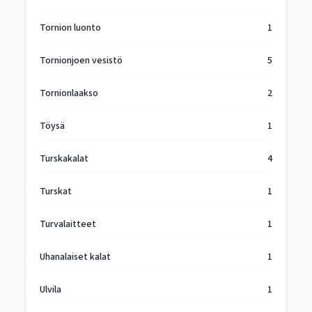
Tornion luonto
1
Tornionjoen vesistö
5
Tornionlaakso
2
Töysä
1
Turskakalat
4
Turskat
1
Turvalaitteet
1
Uhanalaiset kalat
1
Ulvila
1