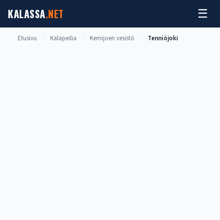
Siirry
KALASSA
.NET
☰
sisältöön
Etusivu
/
Kalapedia
/
Kemijoen vesistö
/
Tenniöjoki