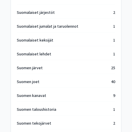
Suomalaiset järjestöt
2
Suomalaiset jumalat ja taruolennot
1
Suomalaiset keksijät
1
Suomalaiset lehdet
1
Suomen järvet
25
Suomen joet
40
Suomen kanavat
9
Suomen taloushistoria
1
Suomen tekojärvet
2