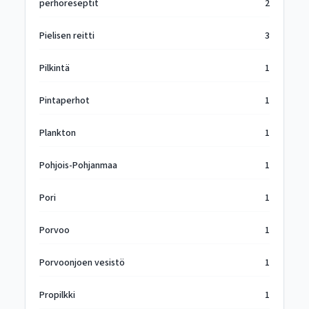
perhoreseptit
2
Pielisen reitti
3
Pilkintä
1
Pintaperhot
1
Plankton
1
Pohjois-Pohjanmaa
1
Pori
1
Porvoo
1
Porvoonjoen vesistö
1
Propilkki
1