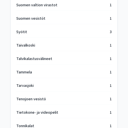
Suomen valtion virastot
1
Suomen vesistöt
1
Syötit
3
Taivalkoski
1
Talvikalastusvälineet
1
Tammela
1
Tarvasjoki
1
Tenojoen vesistö
1
Tietokone- ja videopelit
1
Tonnikalat
1