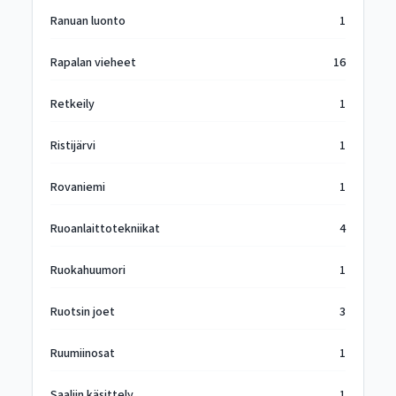
Ranuan luonto
1
Rapalan vieheet
16
Retkeily
1
Ristijärvi
1
Rovaniemi
1
Ruoanlaittotekniikat
4
Ruokahuumori
1
Ruotsin joet
3
Ruumiinosat
1
Saaliin käsittely
1