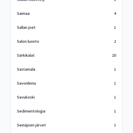
Saimaa
4
Sallan joet
1
Salon luonto
2
Särkikalat
20
Sastamala
1
Savonlinna
1
Savukoski
1
Sedimentologia
1
Seinäjoen järvet
1