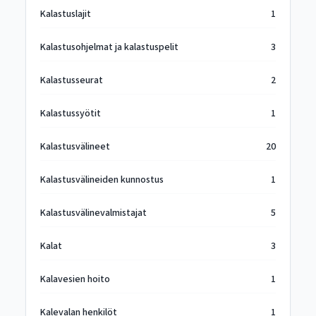
Kalastuslajit
1
Kalastusohjelmat ja kalastuspelit
3
Kalastusseurat
2
Kalastussyötit
1
Kalastusvälineet
20
Kalastusvälineiden kunnostus
1
Kalastusvälinevalmistajat
5
Kalat
3
Kalavesien hoito
1
Kalevalan henkilöt
1