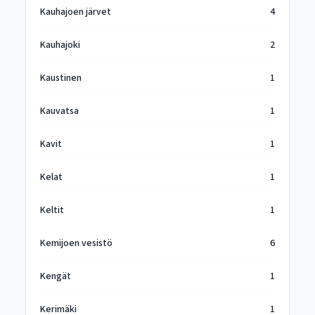
Kauhajoen järvet
4
Kauhajoki
2
Kaustinen
1
Kauvatsa
1
Kavit
1
Kelat
1
Keltit
1
Kemijoen vesistö
6
Kengät
1
Kerimäki
1