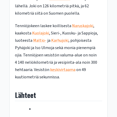
lähellä. Joki on 126 kilometriä pitkä, ja 62
kilometriä siitä on Suomen puolella.
Tenniöjokeen laskee koillisesta
Naruskajoki
,
kaakosta
Kuolajoki
, Sieri-, Kuosku- ja Sappioja,
luoteesta
Maltio-
ja
Karhujoki
, pohjoisesta
Pyhäjoki ja Iso Ulmoja sekä monia pienempiä
ojia. Tenniöjoen vesistön valuma-alue on noin
4 140 neliökilometriä ja vesipinta-ala noin 300
hehtaaria. Vesistön
keskivirtaama
on 49
kuutiometriä sekunnissa.
Lähteet