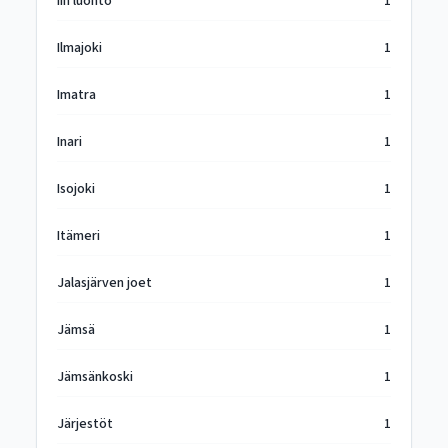
Iin luonto
1
Ilmajoki
1
Imatra
1
Inari
1
Isojoki
1
Itämeri
1
Jalasjärven joet
1
Jämsä
1
Jämsänkoski
1
Järjestöt
1