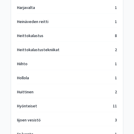
Harjavalta
1
Heinäveden reitti
1
Heittokalastus
8
Heittokalastustekniikat
2
Hiihto
1
Hollola
1
Huittinen
2
Hyönteiset
11
Iijoen vesistö
3