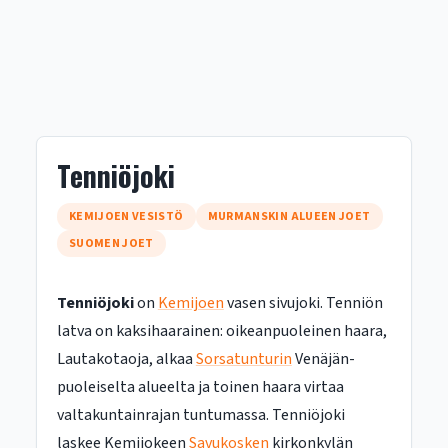
Tenniöjoki
KEMIJOEN VESISTÖ
MURMANSKIN ALUEEN JOET
SUOMEN JOET
Tenniöjoki
on
Kemijoen
vasen sivujoki. Tenniön
latva on kaksihaarainen: oikeanpuoleinen haara,
Lautakotaoja, alkaa
Sorsatunturin
Venäjän-
puoleiselta alueelta ja toinen haara virtaa
valtakuntainrajan tuntumassa. Tenniöjoki
laskee Kemijokeen
Savukosken
kirkonkylän