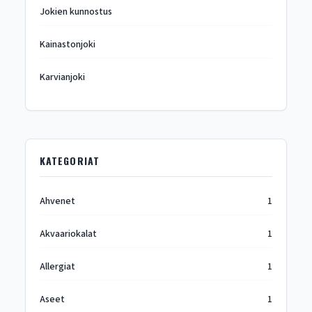
Jokien kunnostus
Kainastonjoki
Karvianjoki
KATEGORIAT
Ahvenet
1
Akvaariokalat
1
Allergiat
1
Aseet
1