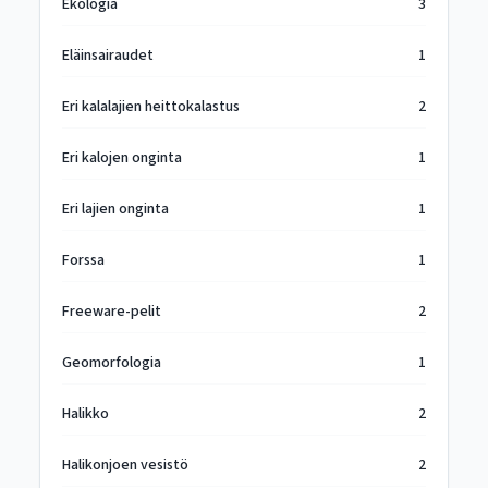
Ekologia
3
Eläinsairaudet
1
Eri kalalajien heittokalastus
2
Eri kalojen onginta
1
Eri lajien onginta
1
Forssa
1
Freeware-pelit
2
Geomorfologia
1
Halikko
2
Halikonjoen vesistö
2