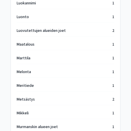
Luokannimi
1
Luonto
1
Luovutettujen alueiden joet
2
Maatalous
1
Marttila
1
Melonta
1
Meritiede
1
Metsästys
2
Mikkeli
1
Murmanskin alueen joet
1