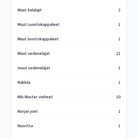
Muut kalalajit
2
Muut Luontokappaleet
1
Muut luontokappaleet
1
Muut vedeneläjät
21
muut vedeneläjät
1
Nakkila
1
Nils Master vieheet
10
Norjan joet
1
Nuoritta
1