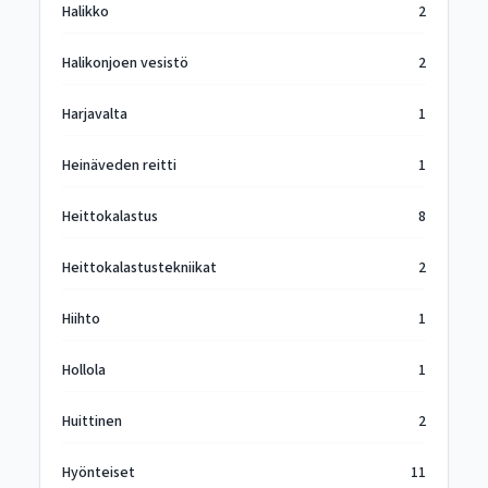
Halikko
2
Halikonjoen vesistö
2
Harjavalta
1
Heinäveden reitti
1
Heittokalastus
8
Heittokalastustekniikat
2
Hiihto
1
Hollola
1
Huittinen
2
Hyönteiset
11