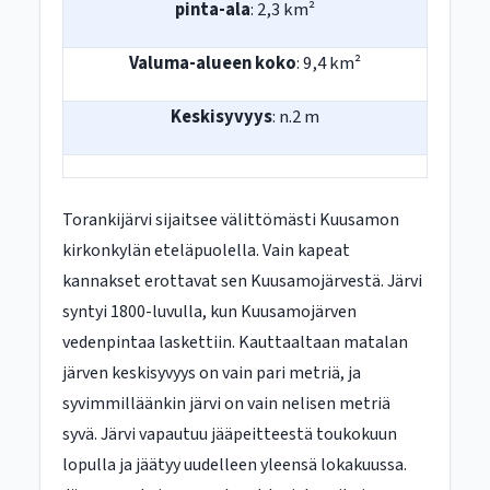
pinta-ala
: 2,3 km²
Valuma-alueen koko
: 9,4 km²
Keskisyvyys
: n.2 m
Torankijärvi sijaitsee välittömästi Kuusamon
kirkonkylän eteläpuolella. Vain kapeat
kannakset erottavat sen Kuusamojärvestä. Järvi
syntyi 1800-luvulla, kun Kuusamojärven
vedenpintaa laskettiin. Kauttaaltaan matalan
järven keskisyvyys on vain pari metriä, ja
syvimmilläänkin järvi on vain nelisen metriä
syvä. Järvi vapautuu jääpeitteestä toukokuun
lopulla ja jäätyy uudelleen yleensä lokakuussa.