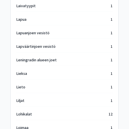
Laivatyypit
1
Lapua
1
Lapuanjoen vesistö
1
Lapväärtinjoen vesistö
1
Leningradin alueen joet
1
Lieksa
1
Lieto
1
Liljat
1
Lohikalat
12
Loimaa
1