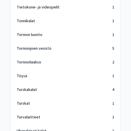
Tietokone- ja videopelit
1
Tonnikalat
1
Tornion luonto
1
Tornionjoen vesistö
5
Tornionlaakso
2
Töysä
1
Turskakalat
4
Turskat
1
Turvalaitteet
1