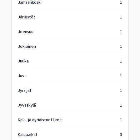
Jämsänkoski
1
Järjestöt
1
Joensuu
1
Jokioinen
1
Juuka
1
Juva
1
Jyrsijät
1
Jyväskylä
1
Kala- ja äyriäistuotteet
1
Kalapaikat
3