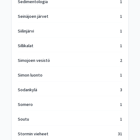
Sedimentologia
1
Seinäjoen järvet
1
Siilinjärvi
1
Sillikalat
1
Simojoen vesistö
2
Simon luonto
1
Sodankylä
3
Somero
1
Soutu
1
Stormin vieheet
31