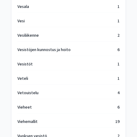
Vesala
1
Vesi
1
Vesiliikenne
2
Vesistöjen kunnostus ja hoito
6
Vesistöt
1
Veteli
1
Vetouistelu
4
Vieheet
6
Viehemallit
19
Vuoksen vesistö
2