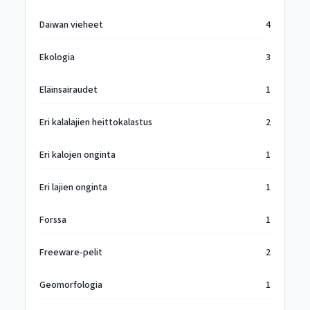
Daiwan vieheet
4
Ekologia
3
Eläinsairaudet
1
Eri kalalajien heittokalastus
2
Eri kalojen onginta
1
Eri lajien onginta
1
Forssa
1
Freeware-pelit
2
Geomorfologia
1