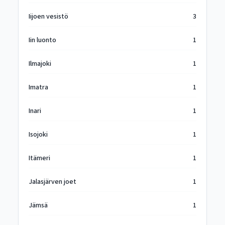
Iijoen vesistö
3
Iin luonto
1
Ilmajoki
1
Imatra
1
Inari
1
Isojoki
1
Itämeri
1
Jalasjärven joet
1
Jämsä
1