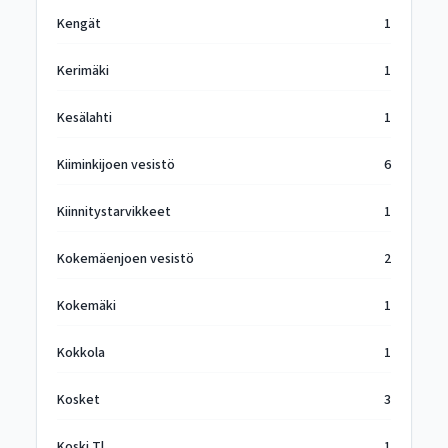
Kengät
1
Kerimäki
1
Kesälahti
1
Kiiminkijoen vesistö
6
Kiinnitystarvikkeet
1
Kokemäenjoen vesistö
2
Kokemäki
1
Kokkola
1
Kosket
3
Koski Tl
1