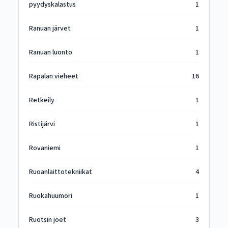
pyydyskalastus
1
Ranuan järvet
1
Ranuan luonto
1
Rapalan vieheet
16
Retkeily
1
Ristijärvi
1
Rovaniemi
1
Ruoanlaittotekniikat
4
Ruokahuumori
1
Ruotsin joet
3