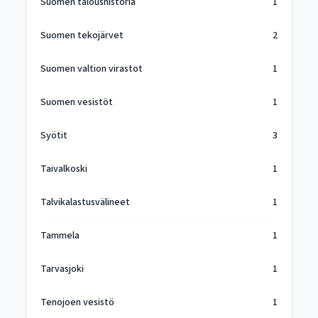
Suomen taloushistoria
1
Suomen tekojärvet
2
Suomen valtion virastot
1
Suomen vesistöt
1
Syötit
3
Taivalkoski
1
Talvikalastusvälineet
1
Tammela
1
Tarvasjoki
1
Tenojoen vesistö
1