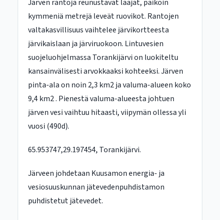
Järven rantoja reunustavat laajat, paikoin
kymmeniä metrejä leveät ruovikot. Rantojen
valtakasvillisuus vaihtelee järvikortteesta
järvikaislaan ja järviruokoon. Lintuvesien
suojeluohjelmassa Torankijärvi on luokiteltu
kansainvälisesti arvokkaaksi kohteeksi. Järven
pinta-ala on noin 2,3 km2 ja valuma-alueen koko
9,4 km2 . Pienestä valuma-alueesta johtuen
järven vesi vaihtuu hitaasti, viipymän ollessa yli
vuosi (490d).
65.953747,29.197454, Torankijärvi.
Järveen johdetaan Kuusamon energia- ja
vesiosuuskunnan jätevedenpuhdistamon
puhdistetut jätevedet.