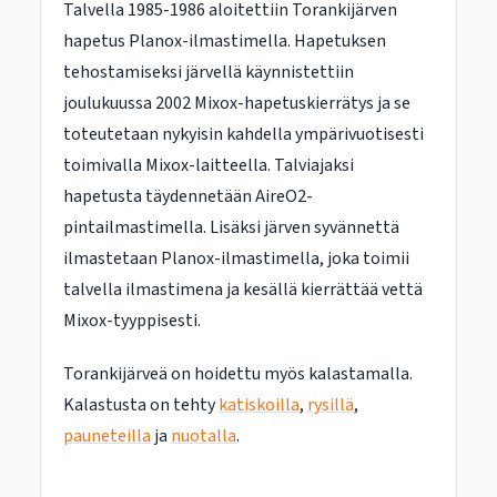
Talvella 1985-1986 aloitettiin Torankijärven
hapetus Planox-ilmastimella. Hapetuksen
tehostamiseksi järvellä käynnistettiin
joulukuussa 2002 Mixox-hapetuskierrätys ja se
toteutetaan nykyisin kahdella ympärivuotisesti
toimivalla Mixox-laitteella. Talviajaksi
hapetusta täydennetään AireO2-
pintailmastimella. Lisäksi järven syvännettä
ilmastetaan Planox-ilmastimella, joka toimii
talvella ilmastimena ja kesällä kierrättää vettä
Mixox-tyyppisesti.
Torankijärveä on hoidettu myös kalastamalla.
Kalastusta on tehty
katiskoilla
,
rysillä
,
pauneteilla
ja
nuotalla
.