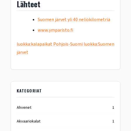
Lähteet
Suomen järvet yli 40 neliökilometriä
www.ymparisto.fi
luokka:kalapaikat Pohjois-Suomi
luokka:Suomen
järvet
KATEGORIAT
Ahvenet
1
Akvaariokalat
1