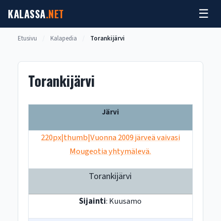
Siirry
KALASSA
.NET
☰
sisältöön
Etusivu
/
Kalapedia
/
Torankijärvi
Torankijärvi
Järvi
220px|thumb|Vuonna 2009 järveä vaivasi
Mougeotia yhtymälevä.
Torankijärvi
Sijainti
: Kuusamo