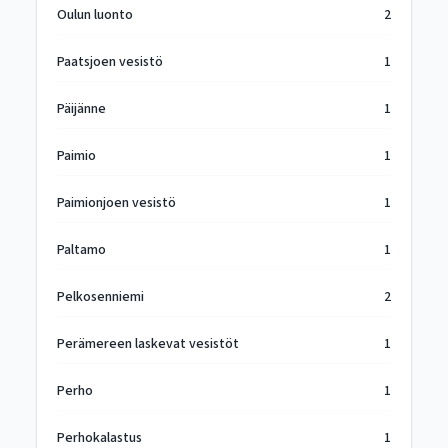
Oulun luonto
2
Paatsjoen vesistö
1
Päijänne
1
Paimio
1
Paimionjoen vesistö
1
Paltamo
1
Pelkosenniemi
2
Perämereen laskevat vesistöt
1
Perho
1
Perhokalastus
1