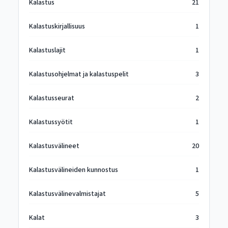
Kalastus
21
Kalastuskirjallisuus
1
Kalastuslajit
1
Kalastusohjelmat ja kalastuspelit
3
Kalastusseurat
2
Kalastussyötit
1
Kalastusvälineet
20
Kalastusvälineiden kunnostus
1
Kalastusvälinevalmistajat
5
Kalat
3