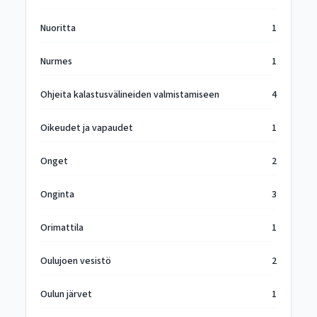
Nuoritta
1
Nurmes
1
Ohjeita kalastusvälineiden valmistamiseen
4
Oikeudet ja vapaudet
1
Onget
2
Onginta
3
Orimattila
1
Oulujoen vesistö
2
Oulun järvet
1