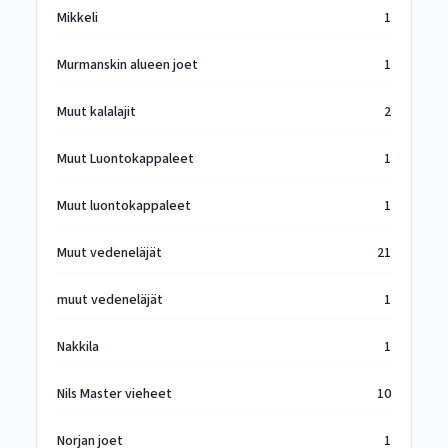
Mikkeli
1
Murmanskin alueen joet
1
Muut kalalajit
2
Muut Luontokappaleet
1
Muut luontokappaleet
1
Muut vedeneläjät
21
muut vedeneläjät
1
Nakkila
1
Nils Master vieheet
10
Norjan joet
1