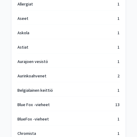
Allergiat
1
Aseet
1
Askola
1
Astiat
1
Aurajoen vesistö
1
Aurinkoahvenet
2
Belgialainen keittiö
1
Blue Fox -vieheet
13
BlueFox -vieheet
1
Chromista
1