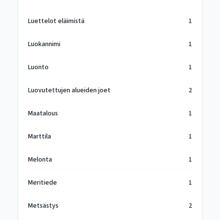
Luettelot eläimistä
1
Luokannimi
1
Luonto
1
Luovutettujen alueiden joet
2
Maatalous
1
Marttila
1
Melonta
1
Meritiede
1
Metsästys
2