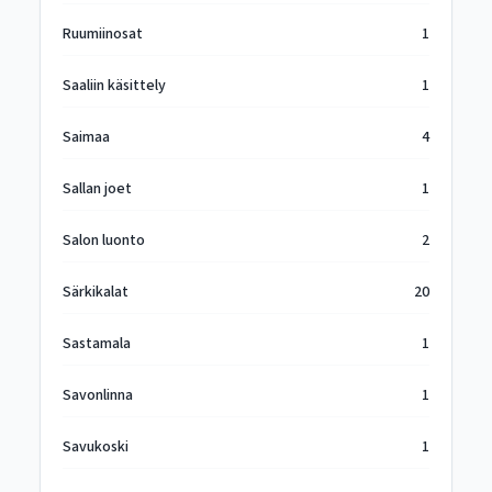
Ruumiinosat
1
Saaliin käsittely
1
Saimaa
4
Sallan joet
1
Salon luonto
2
Särkikalat
20
Sastamala
1
Savonlinna
1
Savukoski
1