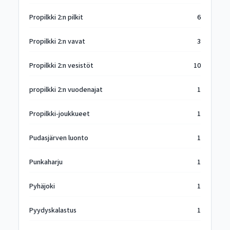
Propilkki 2:n pilkit
6
Propilkki 2:n vavat
3
Propilkki 2:n vesistöt
10
propilkki 2:n vuodenajat
1
Propilkki-joukkueet
1
Pudasjärven luonto
1
Punkaharju
1
Pyhäjoki
1
Pyydyskalastus
1