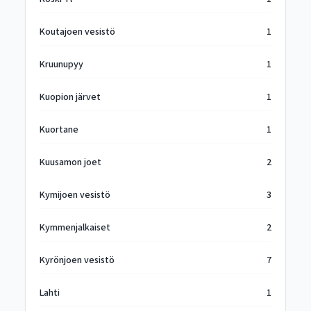
Koutajoen vesistö
1
Kruunupyy
1
Kuopion järvet
1
Kuortane
1
Kuusamon joet
2
Kymijoen vesistö
3
Kymmenjalkaiset
2
Kyrönjoen vesistö
7
Lahti
1