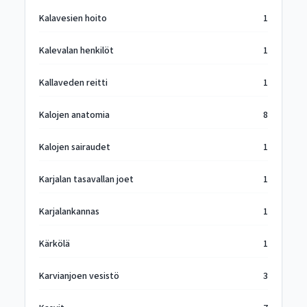
Kalavesien hoito
1
Kalevalan henkilöt
1
Kallaveden reitti
1
Kalojen anatomia
8
Kalojen sairaudet
1
Karjalan tasavallan joet
1
Karjalankannas
1
Kärkölä
1
Karvianjoen vesistö
3