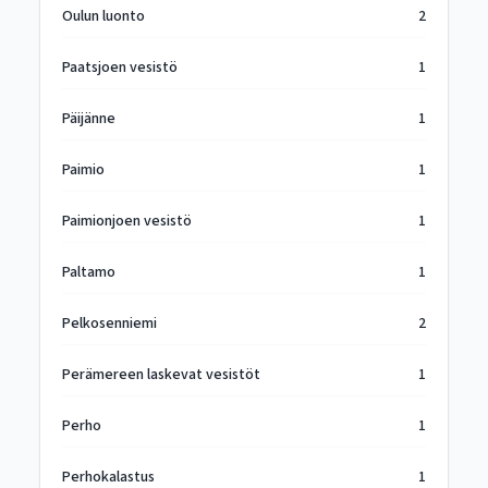
Oulun luonto
2
Paatsjoen vesistö
1
Päijänne
1
Paimio
1
Paimionjoen vesistö
1
Paltamo
1
Pelkosenniemi
2
Perämereen laskevat vesistöt
1
Perho
1
Perhokalastus
1