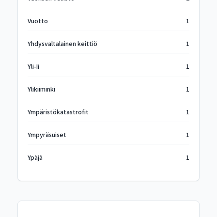
Vuotto
1
Yhdysvaltalainen keittiö
1
Yli-Ii
1
Ylikiiminki
1
Ympäristökatastrofit
1
Ympyräsuiset
1
Ypäjä
1