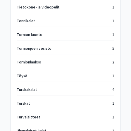
Tietokone- ja videopelit
1
Tonnikalat
1
Tornion luonto
1
Tornionjoen vesistö
5
Tornionlaakso
2
Töysä
1
Turskakalat
4
Turskat
1
Turvalaitteet
1