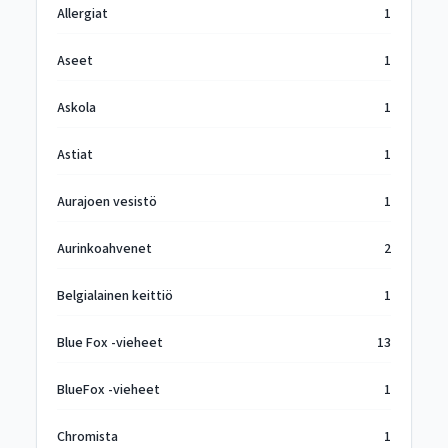
Allergiat
1
Aseet
1
Askola
1
Astiat
1
Aurajoen vesistö
1
Aurinkoahvenet
2
Belgialainen keittiö
1
Blue Fox -vieheet
13
BlueFox -vieheet
1
Chromista
1