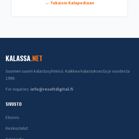
← Takaisin Kalapediaan
KALASSA
.NET
Suomen suurin kalastusyhteisö. Kaikkea kalastuksesta jo vuodesta
1999.
For inquiries:
info@resultdigital.fi
SIVUSTO
Etusivu
Keskustelut