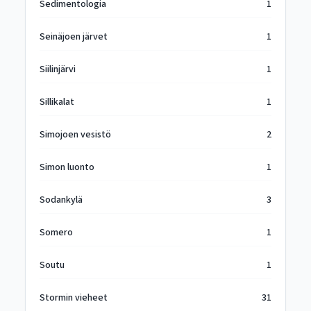
Sedimentologia
1
Seinäjoen järvet
1
Siilinjärvi
1
Sillikalat
1
Simojoen vesistö
2
Simon luonto
1
Sodankylä
3
Somero
1
Soutu
1
Stormin vieheet
31