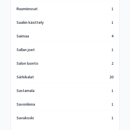
Ruumiinosat
1
Saaliin käsittely
1
Saimaa
4
Sallan joet
1
Salon luonto
2
Särkikalat
20
Sastamala
1
Savonlinna
1
Savukoski
1