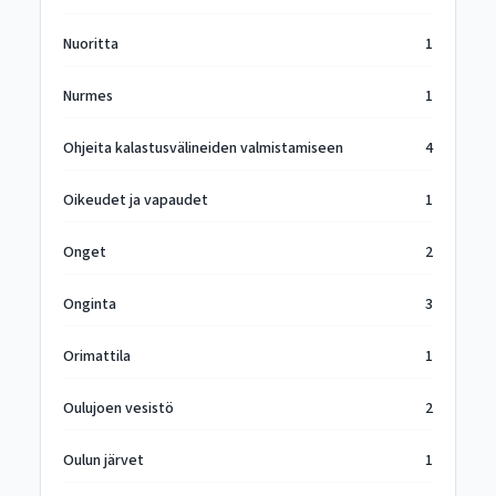
Nuoritta
1
Nurmes
1
Ohjeita kalastusvälineiden valmistamiseen
4
Oikeudet ja vapaudet
1
Onget
2
Onginta
3
Orimattila
1
Oulujoen vesistö
2
Oulun järvet
1