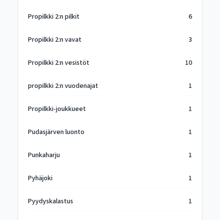
Propilkki 2:n pilkit
6
Propilkki 2:n vavat
3
Propilkki 2:n vesistöt
10
propilkki 2:n vuodenajat
1
Propilkki-joukkueet
1
Pudasjärven luonto
1
Punkaharju
1
Pyhäjoki
1
Pyydyskalastus
1