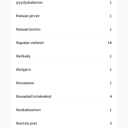
pyydyskalastus
1
Ranuan järvet
1
Ranuan luonto
1
Rapalan vieheet
16
Retkeily
1
Ristijärvi
1
Rovaniemi
1
Ruoanlaittotekniikat
4
Ruokahuumori
1
Ruotsin joet
3