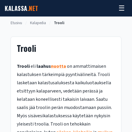
Siirry
KALASSA
.NET
☰
sisältöön
Etusivu
/
Kalapedia
/
Trooli
Trooli
Trooli
eli
laahus
nuotta
on ammattimaisen
kalastuksen tärkeimpiä pyyntivälineitä. Trooli
lasketaan kalastusaluksesta kaikuluotauksella
etsittyyn kalaparveen, vedetään perässä ja
kelataan koneellisesti takaisin laivaan. Saatu
saalis jää troolin perän muodostamaan pussiin.
Myös sisävesikalastuksessa käytetään nykyisin
yleisesti troolia. Trooli on tehokkain