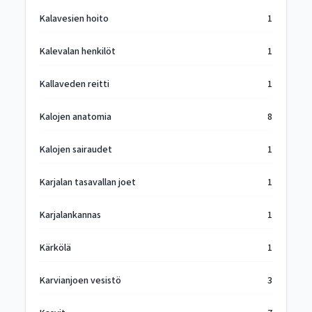
Kalavesien hoito
1
Kalevalan henkilöt
1
Kallaveden reitti
1
Kalojen anatomia
8
Kalojen sairaudet
1
Karjalan tasavallan joet
1
Karjalankannas
1
Kärkölä
1
Karvianjoen vesistö
3