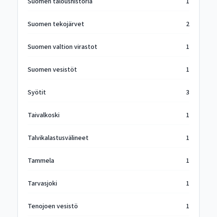
Suomen taloushistoria
1
Suomen tekojärvet
2
Suomen valtion virastot
1
Suomen vesistöt
1
Syötit
3
Taivalkoski
1
Talvikalastusvälineet
1
Tammela
1
Tarvasjoki
1
Tenojoen vesistö
1