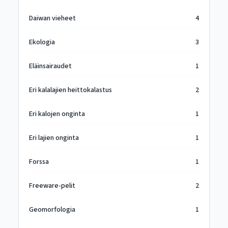
Daiwan vieheet
4
Ekologia
3
Eläinsairaudet
1
Eri kalalajien heittokalastus
2
Eri kalojen onginta
1
Eri lajien onginta
1
Forssa
1
Freeware-pelit
2
Geomorfologia
1