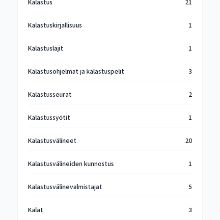
Kalastus
21
Kalastuskirjallisuus
1
Kalastuslajit
1
Kalastusohjelmat ja kalastuspelit
3
Kalastusseurat
2
Kalastussyötit
1
Kalastusvälineet
20
Kalastusvälineiden kunnostus
1
Kalastusvälinevalmistajat
5
Kalat
3