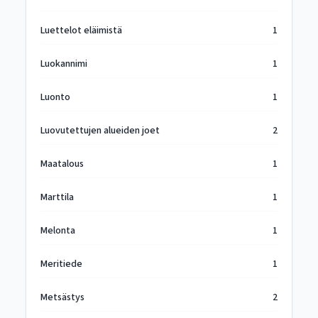
Luettelot eläimistä
1
Luokannimi
1
Luonto
1
Luovutettujen alueiden joet
2
Maatalous
1
Marttila
1
Melonta
1
Meritiede
1
Metsästys
2