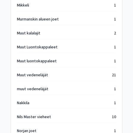
Mikkeli
1
Murmanskin alueen joet
1
Muut kalalajit
2
Muut Luontokappaleet
1
Muut luontokappaleet
1
Muut vedeneläjät
21
muut vedeneläjät
1
Nakkila
1
Nils Master vieheet
10
Norjan joet
1