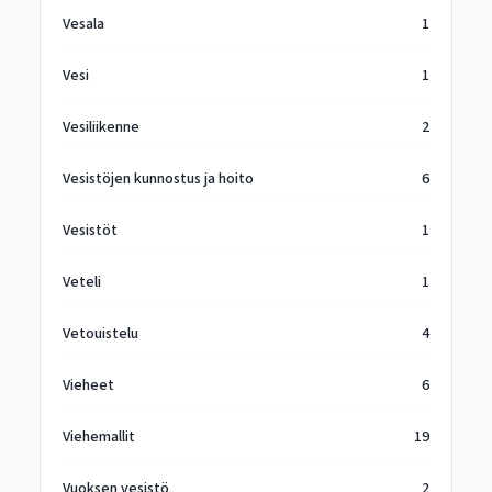
Vesala
1
Vesi
1
Vesiliikenne
2
Vesistöjen kunnostus ja hoito
6
Vesistöt
1
Veteli
1
Vetouistelu
4
Vieheet
6
Viehemallit
19
Vuoksen vesistö
2