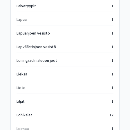
Laivatyypit
1
Lapua
1
Lapuanjoen vesistö
1
Lapväärtinjoen vesistö
1
Leningradin alueen joet
1
Lieksa
1
Lieto
1
Liljat
1
Lohikalat
12
Loimaa
1