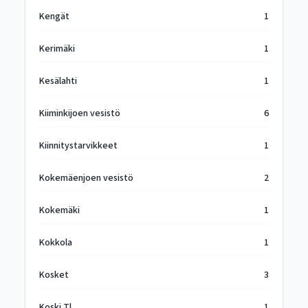
Kengät
1
Kerimäki
1
Kesälahti
1
Kiiminkijoen vesistö
6
Kiinnitystarvikkeet
1
Kokemäenjoen vesistö
2
Kokemäki
1
Kokkola
1
Kosket
3
Koski Tl
1