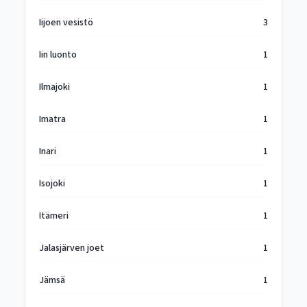
Iijoen vesistö
3
Iin luonto
1
Ilmajoki
1
Imatra
1
Inari
1
Isojoki
1
Itämeri
1
Jalasjärven joet
1
Jämsä
1