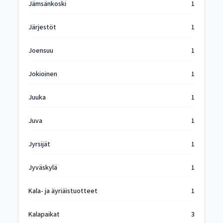
Jämsänkoski
1
Järjestöt
1
Joensuu
1
Jokioinen
1
Juuka
1
Juva
1
Jyrsijät
1
Jyväskylä
1
Kala- ja äyriäistuotteet
1
Kalapaikat
3