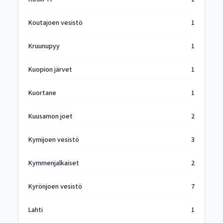
Koutajoen vesistö
1
Kruunupyy
1
Kuopion järvet
1
Kuortane
1
Kuusamon joet
2
Kymijoen vesistö
3
Kymmenjalkaiset
2
Kyrönjoen vesistö
7
Lahti
1