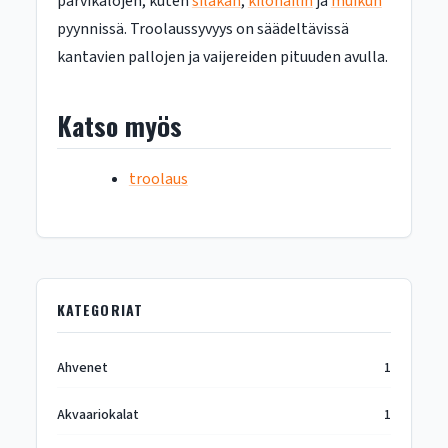
parvikalojen, kuten
silakan
,
kilohailin
ja
muikun
pyynnissä. Troolaussyvyys on säädeltävissä
kantavien pallojen ja vaijereiden pituuden avulla.
Katso myös
troolaus
KATEGORIAT
Ahvenet
1
Akvaariokalat
1