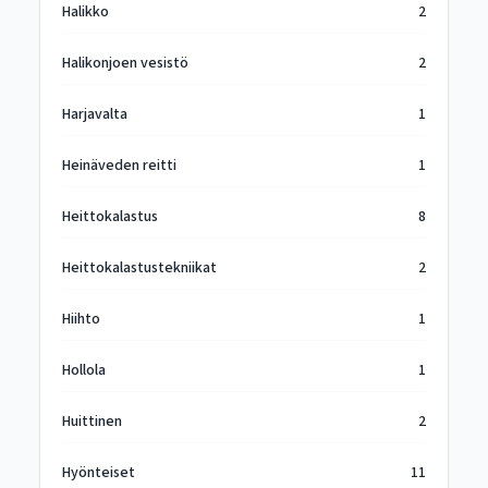
Halikko
2
Halikonjoen vesistö
2
Harjavalta
1
Heinäveden reitti
1
Heittokalastus
8
Heittokalastustekniikat
2
Hiihto
1
Hollola
1
Huittinen
2
Hyönteiset
11