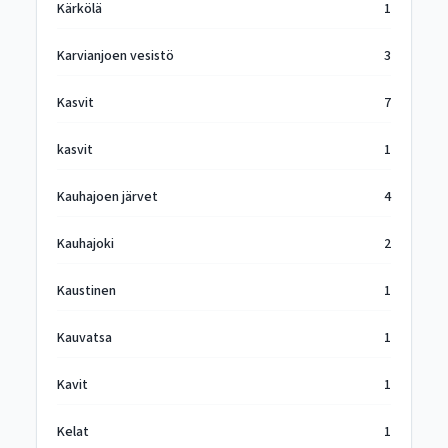
Kärkölä
1
Karvianjoen vesistö
3
Kasvit
7
kasvit
1
Kauhajoen järvet
4
Kauhajoki
2
Kaustinen
1
Kauvatsa
1
Kavit
1
Kelat
1