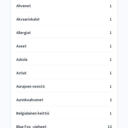
Ahvenet
1
Akvaariokalat
1
Allergiat
1
Aseet
1
Askola
1
Astiat
1
Aurajoen vesistö
1
Aurinkoahvenet
2
Belgialainen keittiö
1
Blue Fox -vieheet
13