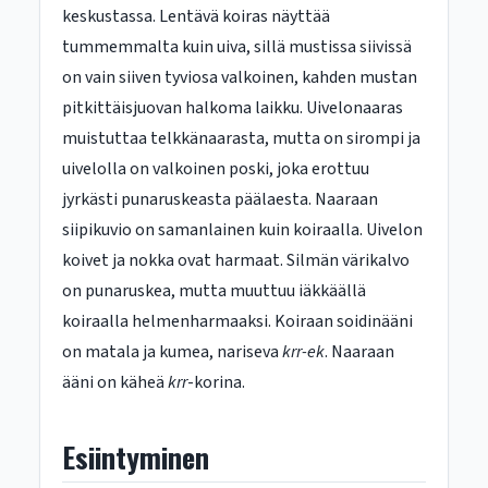
keskustassa. Lentävä koiras näyttää
tummemmalta kuin uiva, sillä mustissa siivissä
on vain siiven tyviosa valkoinen, kahden mustan
pitkittäisjuovan halkoma laikku. Uivelonaaras
muistuttaa telkkänaarasta, mutta on sirompi ja
uivelolla on valkoinen poski, joka erottuu
jyrkästi punaruskeasta päälaesta. Naaraan
siipikuvio on samanlainen kuin koiraalla. Uivelon
koivet ja nokka ovat harmaat. Silmän värikalvo
on punaruskea, mutta muuttuu iäkkäällä
koiraalla helmenharmaaksi. Koiraan soidinääni
on matala ja kumea, nariseva
krr-ek
. Naaraan
ääni on käheä
krr
-korina.
Esiintyminen