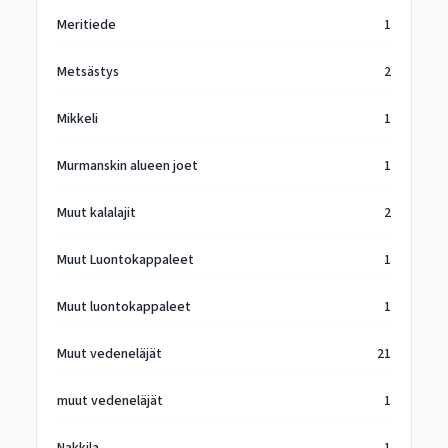
Meritiede
1
Metsästys
2
Mikkeli
1
Murmanskin alueen joet
1
Muut kalalajit
2
Muut Luontokappaleet
1
Muut luontokappaleet
1
Muut vedeneläjät
21
muut vedeneläjät
1