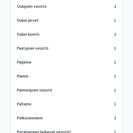
Oulujoen vesistö
2
Oulun järvet
1
Oulun luonto
2
Paatsjoen vesistö
1
Päijänne
1
Paimio
1
Paimionjoen vesistö
1
Paltamo
1
Pelkosenniemi
2
Perämereen laskevat vesistöt
1