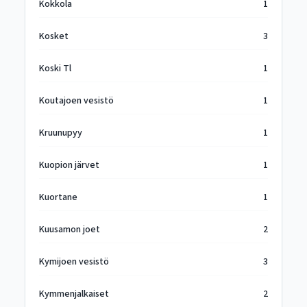
Kokkola
1
Kosket
3
Koski Tl
1
Koutajoen vesistö
1
Kruunupyy
1
Kuopion järvet
1
Kuortane
1
Kuusamon joet
2
Kymijoen vesistö
3
Kymmenjalkaiset
2