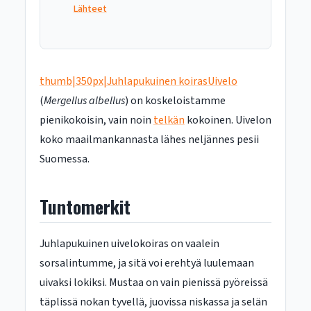
Lähteet
thumb|350px|Juhlapukuinen koirasUivelo
(
Mergellus albellus
) on koskeloistamme
pienikokoisin, vain noin
telkän
kokoinen. Uivelon
koko maailmankannasta lähes neljännes pesii
Suomessa.
Tuntomerkit
Juhlapukuinen uivelokoiras on vaalein
sorsalintumme, ja sitä voi erehtyä luulemaan
uivaksi lokiksi. Mustaa on vain pienissä pyöreissä
täplissä nokan tyvellä, juovissa niskassa ja selän