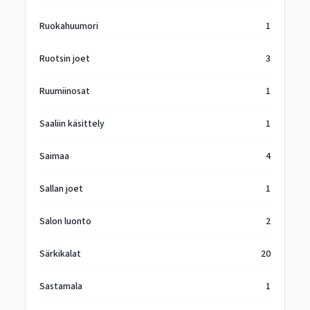
Ruokahuumori
1
Ruotsin joet
3
Ruumiinosat
1
Saaliin käsittely
1
Saimaa
4
Sallan joet
1
Salon luonto
2
Särkikalat
20
Sastamala
1