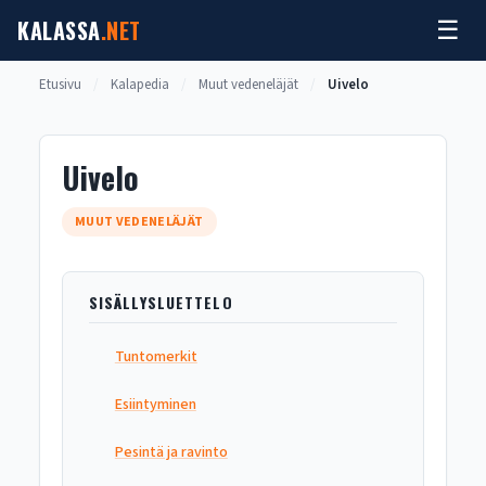
Siirry
KALASSA
.NET
☰
sisältöön
Etusivu
/
Kalapedia
/
Muut vedeneläjät
/
Uivelo
Uivelo
MUUT VEDENELÄJÄT
SISÄLLYSLUETTELO
Tuntomerkit
Esiintyminen
Pesintä ja ravinto