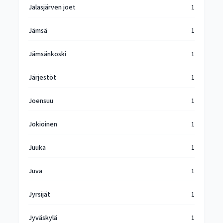
Jalasjärven joet
1
Jämsä
1
Jämsänkoski
1
Järjestöt
1
Joensuu
1
Jokioinen
1
Juuka
1
Juva
1
Jyrsijät
1
Jyväskylä
1