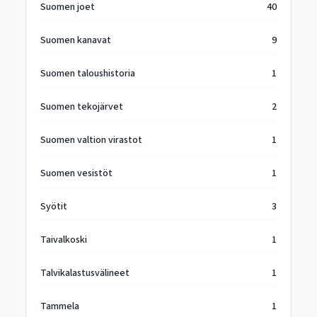
Suomen joet
40
Suomen kanavat
9
Suomen taloushistoria
1
Suomen tekojärvet
2
Suomen valtion virastot
1
Suomen vesistöt
1
Syötit
3
Taivalkoski
1
Talvikalastusvälineet
1
Tammela
1