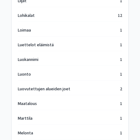
Liljat
1
Lohikalat
12
Loimaa
1
Luettelot eläimistä
1
Luokannimi
1
Luonto
1
Luovutettujen alueiden joet
2
Maatalous
1
Marttila
1
Melonta
1