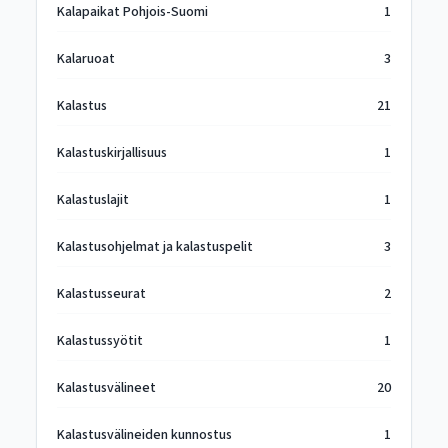
Kalapaikat Pohjois-Suomi
1
Kalaruoat
3
Kalastus
21
Kalastuskirjallisuus
1
Kalastuslajit
1
Kalastusohjelmat ja kalastuspelit
3
Kalastusseurat
2
Kalastussyötit
1
Kalastusvälineet
20
Kalastusvälineiden kunnostus
1