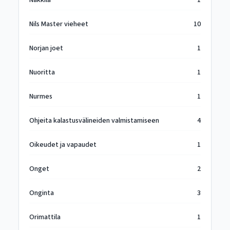
Nakkila
1
Nils Master vieheet
10
Norjan joet
1
Nuoritta
1
Nurmes
1
Ohjeita kalastusvälineiden valmistamiseen
4
Oikeudet ja vapaudet
1
Onget
2
Onginta
3
Orimattila
1