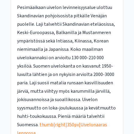
Pesimäaikaan uivelon levinneisyysalue ulottuu
Skandinavian pohjoisosista pitkälle Venäjän
puolelle. Laji talvehtii Skandinavian eteläosissa,
Keski-Euroopassa, Balkanilla ja Mustanmeren
ympäristössä sekä Intiassa, Kiinassa, Korean
niemimaalla ja Japanissa. Koko maailman
uivelokannaksi on arvioitu 130 000-210 000
yksilöä. Suomen uivelokanta on kasvanut 1950-
luvulta lähtien ja on nykyisin arviolta 2000-3000
paria. Laji suosii matalia runsaan kasvillisuuden
järviä, mutta viihtyy myös karummilla järvillä,
jokisuvannoissa ja suoallikossa. Uivelon
syysmuutto on loka-joulukuussa ja kevätmuutto
huhti-toukokuussa. Pieniä määriä talvehtii
Suomessa.
thumb|right|350px|Uivelonaaras
lennossa