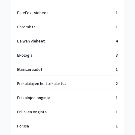
BlueFox -vieheet
1
Chromista
1
Daiwan vieheet
4
Ekologia
3
Eläinsairaudet
1
Eri kalalajien heittokalastus
2
Eri kalojen onginta
1
Eri lajien onginta
1
Forssa
1