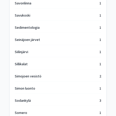
Savonlinna
1
Savukoski
1
Sedimentologia
1
Seinäjoen järvet
1
Siilinjärvi
1
Sillikalat
1
Simojoen vesistö
2
Simon luonto
1
Sodankylä
3
Somero
1