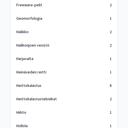
Freeware-pelit
2
Geomorfologia
1
Halikko
2
Halikonjoen vesistö
2
Harjavalta
1
Heinäveden reitti
1
Heittokalastus
8
Heittokalastustekniikat
2
Hiihto
1
Hollola
1