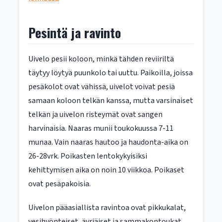
Pesintä ja ravinto
Uivelo pesii koloon, minkä tähden reviiriltä
täytyy löytyä puunkolo tai uuttu. Paikoilla, joissa
pesäkolot ovat vähissä, uivelot voivat pesiä
samaan koloon telkän kanssa, mutta varsinaiset
telkän ja uivelon risteymät ovat sangen
harvinaisia. Naaras munii toukokuussa 7-11
munaa. Vain naaras hautoo ja haudonta-aika on
26-28vrk. Poikasten lentokykyisiksi
kehittymisen aika on noin 10 viikkoa. Poikaset
ovat pesäpakoisia.
Uivelon pääasiallista ravintoa ovat pikkukalat,
vesihyönteiset, äyriäiset ja sammakontoukat.