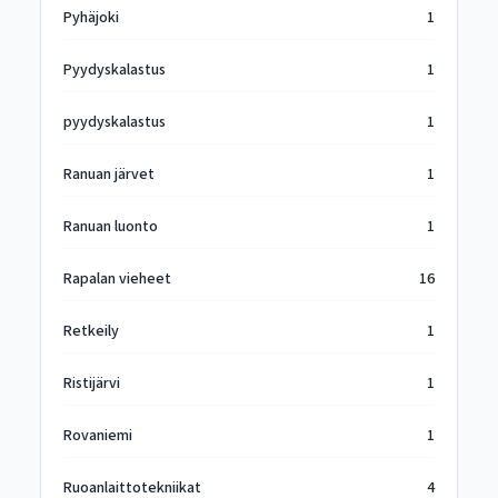
Pyhäjoki
1
Pyydyskalastus
1
pyydyskalastus
1
Ranuan järvet
1
Ranuan luonto
1
Rapalan vieheet
16
Retkeily
1
Ristijärvi
1
Rovaniemi
1
Ruoanlaittotekniikat
4