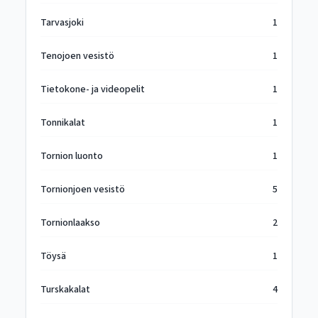
Tarvasjoki
1
Tenojoen vesistö
1
Tietokone- ja videopelit
1
Tonnikalat
1
Tornion luonto
1
Tornionjoen vesistö
5
Tornionlaakso
2
Töysä
1
Turskakalat
4