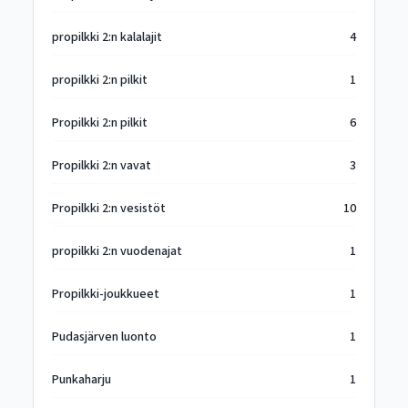
propilkki 2:n kalalajit
4
propilkki 2:n pilkit
1
Propilkki 2:n pilkit
6
Propilkki 2:n vavat
3
Propilkki 2:n vesistöt
10
propilkki 2:n vuodenajat
1
Propilkki-joukkueet
1
Pudasjärven luonto
1
Punkaharju
1