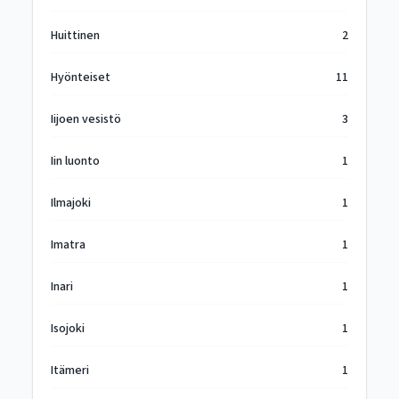
Huittinen
2
Hyönteiset
11
Iijoen vesistö
3
Iin luonto
1
Ilmajoki
1
Imatra
1
Inari
1
Isojoki
1
Itämeri
1