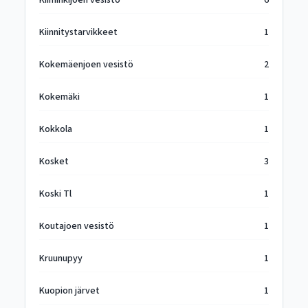
Kiiminkijoen vesistö
6
Kiinnitystarvikkeet
1
Kokemäenjoen vesistö
2
Kokemäki
1
Kokkola
1
Kosket
3
Koski Tl
1
Koutajoen vesistö
1
Kruunupyy
1
Kuopion järvet
1