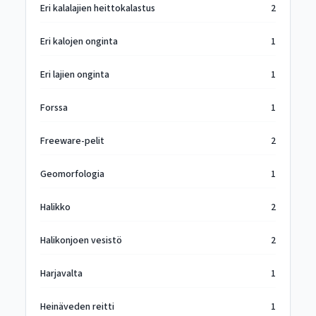
Eri kalalajien heittokalastus
2
Eri kalojen onginta
1
Eri lajien onginta
1
Forssa
1
Freeware-pelit
2
Geomorfologia
1
Halikko
2
Halikonjoen vesistö
2
Harjavalta
1
Heinäveden reitti
1