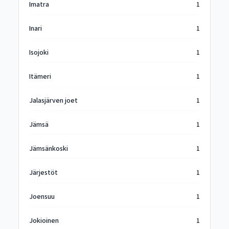
Imatra
1
Inari
1
Isojoki
1
Itämeri
1
Jalasjärven joet
1
Jämsä
1
Jämsänkoski
1
Järjestöt
1
Joensuu
1
Jokioinen
1