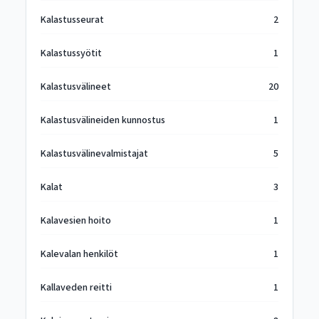
Kalastusseurat
2
Kalastussyötit
1
Kalastusvälineet
20
Kalastusvälineiden kunnostus
1
Kalastusvälinevalmistajat
5
Kalat
3
Kalavesien hoito
1
Kalevalan henkilöt
1
Kallaveden reitti
1