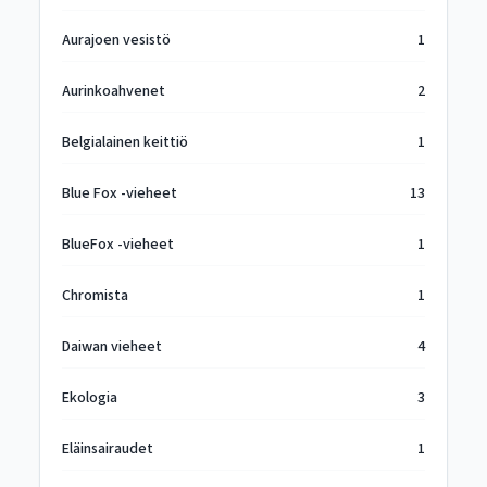
Aurajoen vesistö
1
Aurinkoahvenet
2
Belgialainen keittiö
1
Blue Fox -vieheet
13
BlueFox -vieheet
1
Chromista
1
Daiwan vieheet
4
Ekologia
3
Eläinsairaudet
1