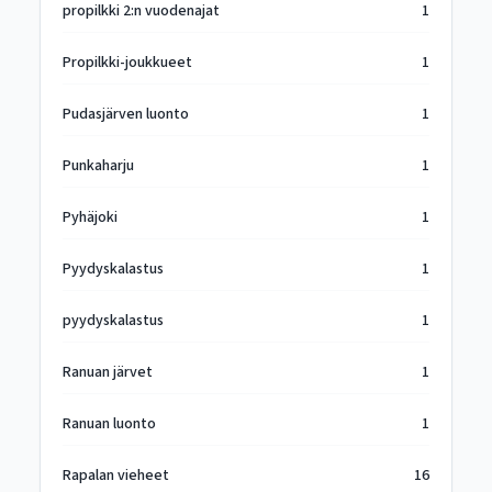
propilkki 2:n vuodenajat
1
Propilkki-joukkueet
1
Pudasjärven luonto
1
Punkaharju
1
Pyhäjoki
1
Pyydyskalastus
1
pyydyskalastus
1
Ranuan järvet
1
Ranuan luonto
1
Rapalan vieheet
16