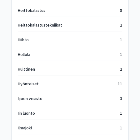
Heittokalastus
8
Heittokalastustekniikat
2
Hiihto
1
Hollola
1
Huittinen
2
Hyönteiset
11
Iijoen vesistö
3
Iin luonto
1
Ilmajoki
1