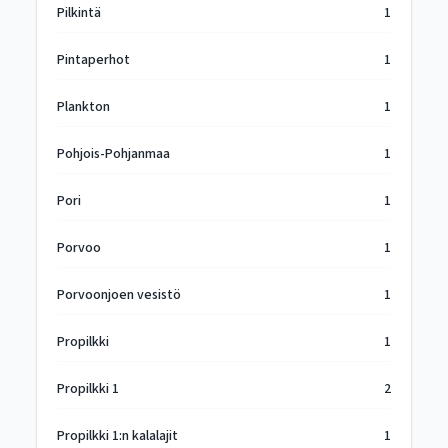
Pilkintä
1
Pintaperhot
1
Plankton
1
Pohjois-Pohjanmaa
1
Pori
1
Porvoo
1
Porvoonjoen vesistö
1
Propilkki
1
Propilkki 1
2
Propilkki 1:n kalalajit
1