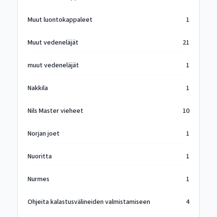
Muut luontokappaleet
1
Muut vedeneläjät
21
muut vedeneläjät
1
Nakkila
1
Nils Master vieheet
10
Norjan joet
1
Nuoritta
1
Nurmes
1
Ohjeita kalastusvälineiden valmistamiseen
4