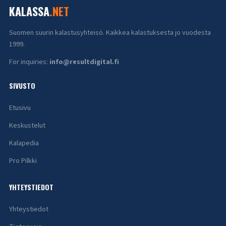
KALASSA
.NET
Suomen suurin kalastusyhteisö. Kaikkea kalastuksesta jo vuodesta
1999.
For inquiries:
info@resultdigital.fi
SIVUSTO
Etusivu
Keskustelut
Kalapedia
Pro Pilkki
YHTEYSTIEDOT
Yhteystiedot