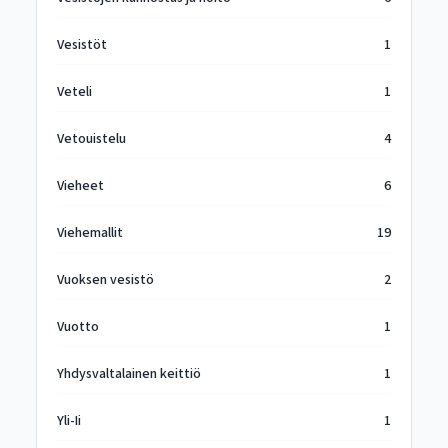
Vesistöt
1
Veteli
1
Vetouistelu
4
Vieheet
6
Viehemallit
19
Vuoksen vesistö
2
Vuotto
1
Yhdysvaltalainen keittiö
1
Yli-Ii
1