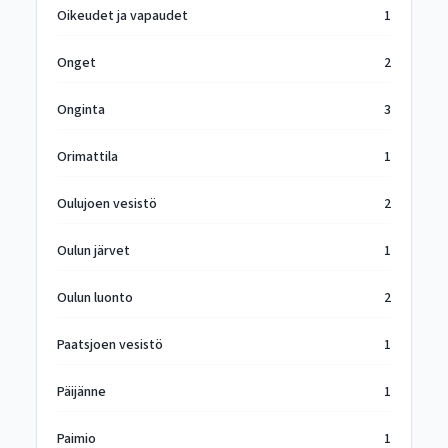
Oikeudet ja vapaudet
1
Onget
2
Onginta
3
Orimattila
1
Oulujoen vesistö
2
Oulun järvet
1
Oulun luonto
2
Paatsjoen vesistö
1
Päijänne
1
Paimio
1