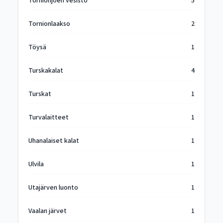
Tornionjoen vesistö
5
Tornionlaakso
2
Töysä
1
Turskakalat
4
Turskat
1
Turvalaitteet
1
Uhanalaiset kalat
1
Ulvila
1
Utajärven luonto
1
Vaalan järvet
1