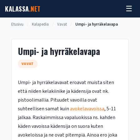
Siirry
KALASSA
.NET
☰
sisältöön
Etusivu
/
Kalapedia
/
Vavat
/
Umpi- ja hyrräkelavapa
Umpi- ja hyrräkelavapa
VAVAT
Umpi- ja hyrräkelavavat eroavat muista siten
että niiden kelakiinike ja kädensija ovat nk.
pistoolimallia. Pituudet vavoilla ovat
suhteellisen samat kuin
avokelavavoissa
, 5-11
jalkaa. Raskaimmissa vapaluokissa ns. kahden
käden vavoissa kädensija on suora kuten
avokeloissa ja ne ovat pitempiä. Ainoa ero joka