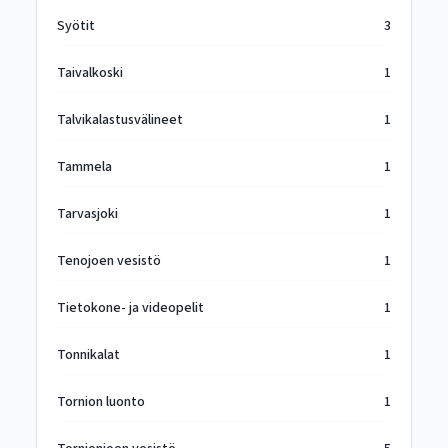
Syötit
3
Taivalkoski
1
Talvikalastusvälineet
1
Tammela
1
Tarvasjoki
1
Tenojoen vesistö
1
Tietokone- ja videopelit
1
Tonnikalat
1
Tornion luonto
1