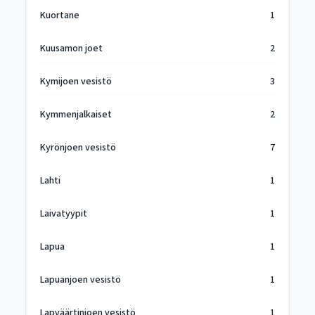
Kuortane
1
Kuusamon joet
2
Kymijoen vesistö
3
Kymmenjalkaiset
2
Kyrönjoen vesistö
7
Lahti
1
Laivatyypit
1
Lapua
1
Lapuanjoen vesistö
1
Lapväärtinjoen vesistö
1