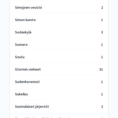
Simojoen vesistö
2
Simon luonto
1
Sodankylä
3
Somero
1
Soutu
1
Stormin vieheet
31
Sudenkorennot
1
Sukellus
1
Suomalaiset järjestöt
2