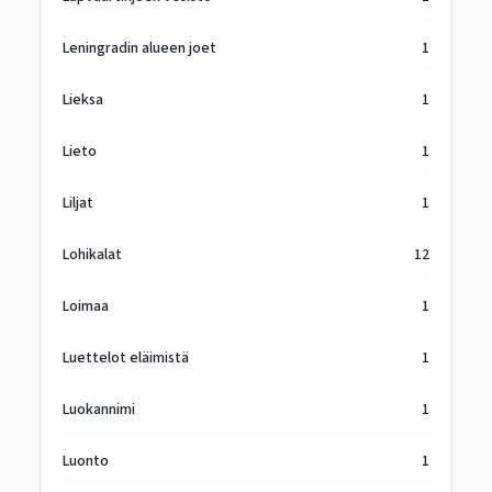
Leningradin alueen joet
1
Lieksa
1
Lieto
1
Liljat
1
Lohikalat
12
Loimaa
1
Luettelot eläimistä
1
Luokannimi
1
Luonto
1