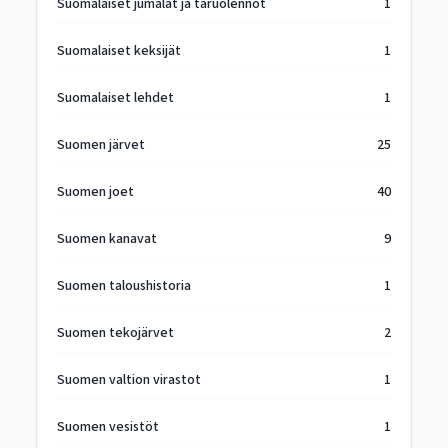
Suomalaiset jumalat ja taruolennot
1
Suomalaiset keksijät
1
Suomalaiset lehdet
1
Suomen järvet
25
Suomen joet
40
Suomen kanavat
9
Suomen taloushistoria
1
Suomen tekojärvet
2
Suomen valtion virastot
1
Suomen vesistöt
1