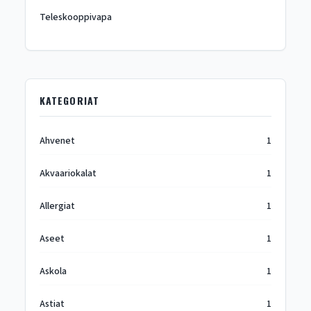
Teleskooppivapa
KATEGORIAT
Ahvenet
1
Akvaariokalat
1
Allergiat
1
Aseet
1
Askola
1
Astiat
1