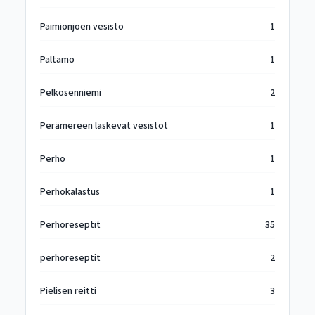
Paimionjoen vesistö
1
Paltamo
1
Pelkosenniemi
2
Perämereen laskevat vesistöt
1
Perho
1
Perhokalastus
1
Perhoreseptit
35
perhoreseptit
2
Pielisen reitti
3