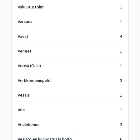
Vakuutustoimi
1
Varkaus
1
Vavat
4
Veneet
1
Vepsä (Oulu)
1
Verkkomoninpelit
2
Vesala
1
Vesi
1
Vesiliikenne
2
Vesistöjen kunnostus ja hoito
6