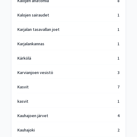
Kalojen anatomia
8
Kalojen sairaudet
1
Karjalan tasavallan joet
1
Karjalankannas
1
Kärkölä
1
Karvianjoen vesistö
3
Kasvit
7
kasvit
1
Kauhajoen järvet
4
Kauhajoki
2