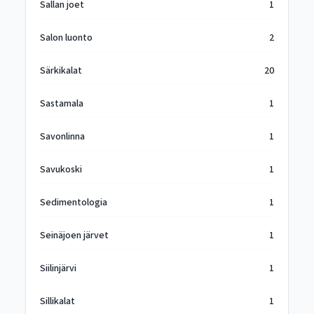
Sallan joet
1
Salon luonto
2
Särkikalat
20
Sastamala
1
Savonlinna
1
Savukoski
1
Sedimentologia
1
Seinäjoen järvet
1
Siilinjärvi
1
Sillikalat
1