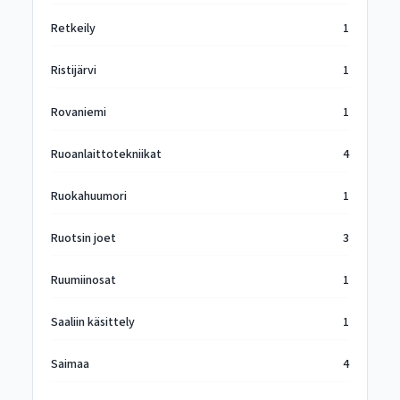
Retkeily
1
Ristijärvi
1
Rovaniemi
1
Ruoanlaittotekniikat
4
Ruokahuumori
1
Ruotsin joet
3
Ruumiinosat
1
Saaliin käsittely
1
Saimaa
4