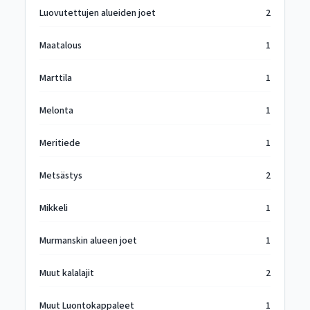
Luovutettujen alueiden joet
2
Maatalous
1
Marttila
1
Melonta
1
Meritiede
1
Metsästys
2
Mikkeli
1
Murmanskin alueen joet
1
Muut kalalajit
2
Muut Luontokappaleet
1