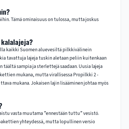
hin?
 jäihin. Tämä ominaisuus on tulossa, mutta joskus
ä kalalajeja?
ulla kaikki Suomen aluevesiltä pilkkivälinein
kkia tavattuja lajeja tuskin aletaan peliin kuitenkaan
 täältä sampia ja sterlettejä saadaan. Uusia lajeja
kettien mukana, mutta virallisessa Propilkki 2 -
ittava mukana. Jokaisen lajin lisääminen johtaa myös
?
kaistu vasta muutama ”ennestään tuttu” vesistö.
spakettien yhteydessä, mutta lopullinen versio