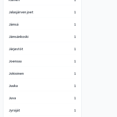
Itämeri
1
Jalasjärven joet
1
Jämsä
1
Jämsänkoski
1
Järjestöt
1
Joensuu
1
Jokioinen
1
Juuka
1
Juva
1
Jyrsijät
1