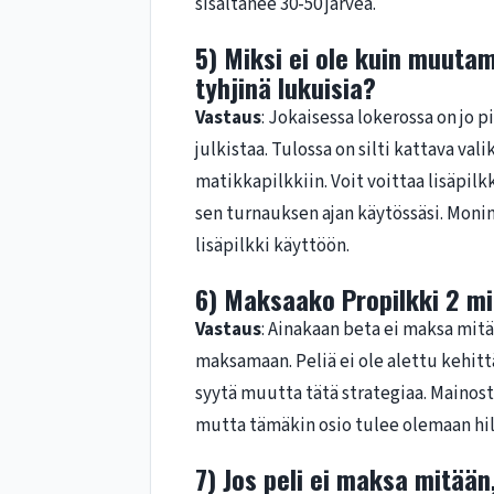
sisältänee 30-50 järveä.
5) Miksi ei ole kuin muutam
tyhjinä lukuisia?
Vastaus
: Jokaisessa lokerossa on jo p
julkistaa. Tulossa on silti kattava val
matikkapilkkiin. Voit voittaa lisäpilk
sen turnauksen ajan käytössäsi. Moni
lisäpilkki käyttöön.
6) Maksaako Propilkki 2 m
Vastaus
: Ainakaan beta ei maksa mit
maksamaan. Peliä ei ole alettu kehi
syytä muutta tätä strategiaa. Mainosta
mutta tämäkin osio tulee olemaan hill
7) Jos peli ei maksa mitään,