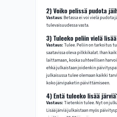
2) Voiko pelissä pudota jäi
Vastaus
: Betassa ei voi vielä pudota
tulevaisuudessa vasta.
3) Tuleeko peliin vielä lisä
Vastaus:
Tulee. Peliin on tarkoitus t
saatavissa oleva pilkkikalat. Ihan kai
laittamaan, koska suhteellisen harvoin
ehkä julkaistaan joidenkin päivityspa
julkaisussa tulee olemaan kaikki tarv
koko järvipaketin päivittämiseen.
4) Entä tuleeko lisää järviä
Vastaus:
Tietenkin tulee. Nyt on jul
Lisää järviä julkaistaan myös päivity