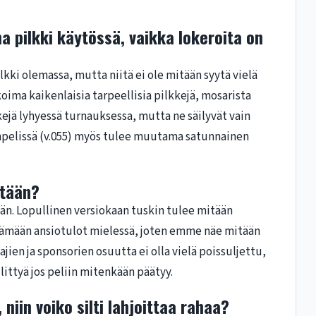
a pilkki käytössä, vaikka lokeroita on
ilkki olemassa, mutta niitä ei ole mitään syytä vielä
ikoima kaikenlaisia tarpeellisia pilkkejä, mosarista
kejä lyhyessä turnauksessa, mutta ne säilyvät vain
npelissä (v.055) myös tulee muutama satunnainen
itään?
ään. Lopullinen versiokaan tuskin tulee mitään
ttämään ansiotulot mielessä, joten emme näe mitään
jien ja sponsorien osuutta ei olla vielä poissuljettu,
ittyä jos peliin mitenkään päätyy.
 niin voiko silti lahjoittaa rahaa?