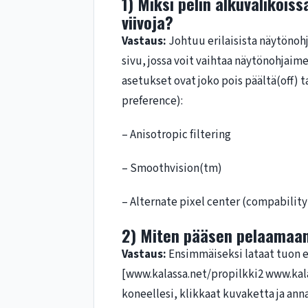
1) Miksi pelin alkuvalikois
viivoja?
Vastaus:
Johtuu erilaisista näytönohja
sivu, jossa voit vaihtaa näytönohjaim
asetukset ovat joko pois päältä(off) 
preference):
– Anisotropic filtering
– Smoothvision(tm)
– Alternate pixel center (compability
2) Miten pääsen pelaamaa
Vastaus:
Ensimmäiseksi lataat tuon e
[www.kalassa.net/propilkki2 www.kala
koneellesi, klikkaat kuvaketta ja annat