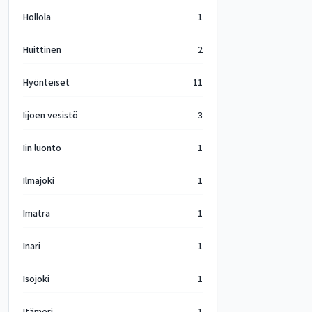
Hollola
1
Huittinen
2
Hyönteiset
11
Iijoen vesistö
3
Iin luonto
1
Ilmajoki
1
Imatra
1
Inari
1
Isojoki
1