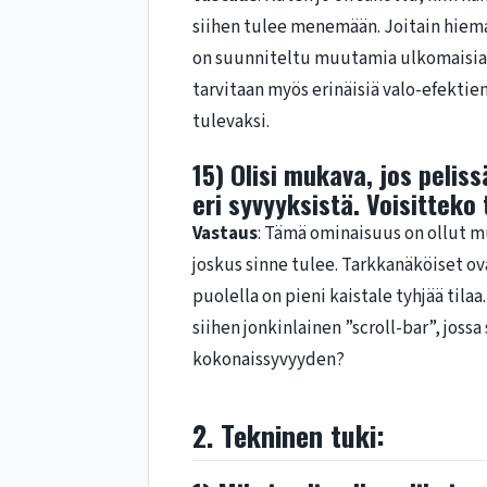
siihen tulee menemään. Joitain hieman
on suunniteltu muutamia ulkomaisiak
tarvitaan myös erinäisiä valo-efektie
tulevaksi.
15) Olisi mukava, jos peliss
eri syvyyksistä. Voisitteko
Vastaus
: Tämä ominaisuus on ollut mu
joskus sinne tulee. Tarkkanäköiset 
puolella on pieni kaistale tyhjää til
siihen jonkinlainen ”scroll-bar”, jossa
kokonaissyvyyden?
2. Tekninen tuki: