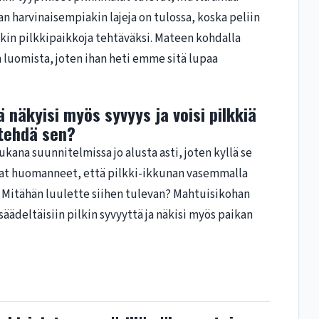
 harvinaisempiakin lajeja on tulossa, koska peliin
in pilkkipaikkoja tehtäväksi. Mateen kohdalla
n luomista, joten ihan heti emme sitä lupaa
ä näkyisi myös syvyys ja voisi pilkkiä
 tehdä sen?
kana suunnitelmissa jo alusta asti, joten kyllä se
ovat huomanneet, että pilkki-ikkunan vasemmalla
aa. Mitähän luulette siihen tulevan? Mahtuisikohan
 säädeltäisiin pilkin syvyyttä ja näkisi myös paikan