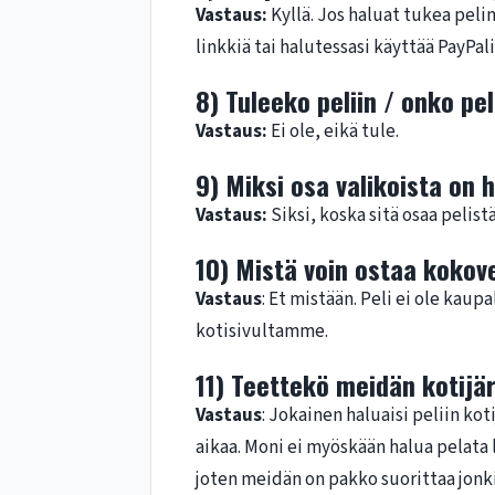
Vastaus:
Kyllä. Jos haluat tukea peli
linkkiä tai halutessasi käyttää PayPal
8) Tuleeko peliin / onko pe
Vastaus:
Ei ole, eikä tule.
9) Miksi osa valikoista on
Vastaus:
Siksi, koska sitä osaa pelistä
10) Mistä voin ostaa kokov
Vastaus
: Et mistään. Peli ei ole kau
kotisivultamme.
11) Teettekö meidän kotijär
Vastaus
: Jokainen haluaisi peliin ko
aikaa. Moni ei myöskään halua pelata l
joten meidän on pakko suorittaa jonki