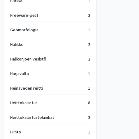
Forssa
1
Freeware-pelit
2
Geomorfologia
1
Halikko
2
Halikonjoen vesistö
2
Harjavalta
1
Heinäveden reitti
1
Heittokalastus
8
Heittokalastustekniikat
2
Hiihto
1