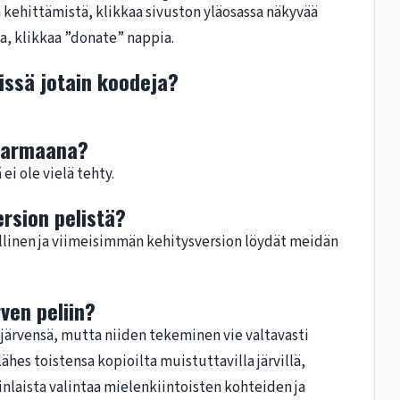
n kehittämistä, klikkaa sivuston yläosassa näkyvää
ia, klikkaa ”donate” nappia.
lissä jotain koodeja?
 harmaana?
 ei ole vielä tehty.
ersion pelistä?
pallinen ja viimeisimmän kehitysversion löydät meidän
ven peliin?
tijärvensä, mutta niiden tekeminen vie valtavasti
ähes toistensa kopioilta muistuttavilla järvillä,
nlaista valintaa mielenkiintoisten kohteiden ja