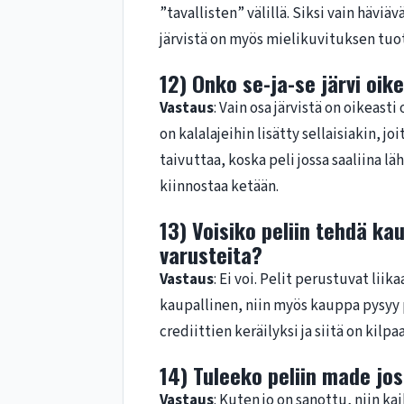
”tavallisten” välillä. Siksi vain häviä
järvistä on myös mielikuvituksen tuo
12) Onko se-ja-se järvi oik
Vastaus
: Vain osa järvistä on oikeast
on kalalajeihin lisätty sellaisiakin, jo
taivuttaa, koska peli jossa saaliina läh
kiinnostaa ketään.
13) Voisiko peliin tehdä kau
varusteita?
Vastaus
: Ei voi. Pelit perustuvat lii
kaupallinen, niin myös kauppa pysyy 
crediittien keräilyksi ja siitä on kil
14) Tuleeko peliin made jo
Vastaus
: Kuten jo on sanottu, niin ka