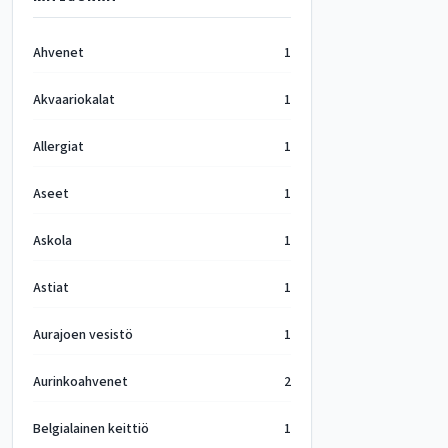
Ahvenet
1
Akvaariokalat
1
Allergiat
1
Aseet
1
Askola
1
Astiat
1
Aurajoen vesistö
1
Aurinkoahvenet
2
Belgialainen keittiö
1