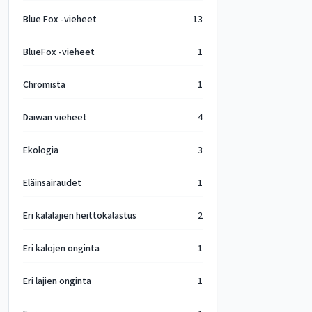
Blue Fox -vieheet
13
BlueFox -vieheet
1
Chromista
1
Daiwan vieheet
4
Ekologia
3
Eläinsairaudet
1
Eri kalalajien heittokalastus
2
Eri kalojen onginta
1
Eri lajien onginta
1