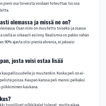
vän pieni osa toiveista voidaan toteuttaa. Iso osa
tetta.
easti olemassa ja missä ne on?
i olemassa. Osan nimi on muutettu toiseksi ja osassa
ita siellä ei oikeasti esiinny. Realismia on pakko vähän
es 90% ajasta olisi pieniä ahvenia, ei jaksaisi
pan, josta voisi ostaa lisää
kaa kaupallisuudelle jo muutenkin. Koska peli on ei-
pelistä poissa. Kaupan kanssa peli menisi pelkäksi
paa pilkkiminen kaukana.
skus?
ikki tyypilliset pilkkikalat tulevat, mutta aikaa