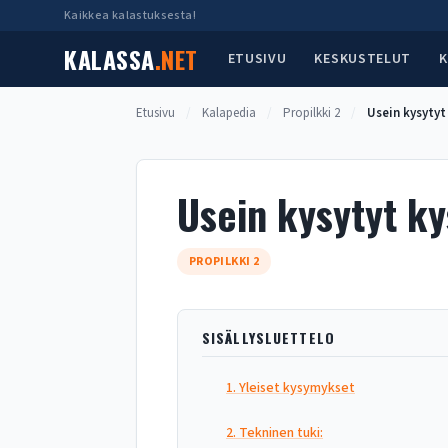
Siirry
Kaikkea kalastuksesta!
sisältöön
KALASSA
.NET
ETUSIVU
KESKUSTELUT
K
Etusivu
/
Kalapedia
/
Propilkki 2
/
Usein kysytyt
Usein kysytyt k
PROPILKKI 2
SISÄLLYSLUETTELO
1. Yleiset kysymykset
2. Tekninen tuki: