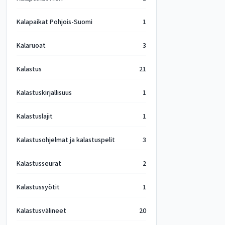
Kalapaikat Pohjois-Suomi
1
Kalaruoat
3
Kalastus
21
Kalastuskirjallisuus
1
Kalastuslajit
1
Kalastusohjelmat ja kalastuspelit
3
Kalastusseurat
2
Kalastussyötit
1
Kalastusvälineet
20