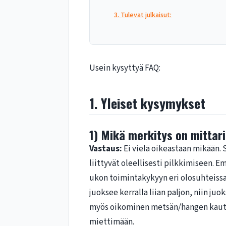
3. Tulevat julkaisut:
Usein kysyttyä FAQ:
1. Yleiset kysymykset
1) Mikä merkitys on mittari
Vastaus:
Ei vielä oikeastaan mikään. 
liittyvät oleellisesti pilkkimiseen. E
ukon toimintakykyyn eri olosuhteissa.
juoksee kerralla liian paljon, niin j
myös oikominen metsän/hangen kautta
miettimään.