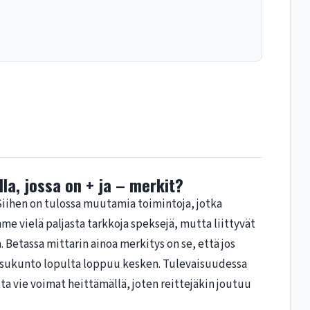
lla, jossa on + ja – merkit?
Siihen on tulossa muutamia toimintoja, jotka
mme vielä paljasta tarkkoja speksejä, mutta liittyvät
 Betassa mittarin ainoa merkitys on se, että jos
uoksukunto lopulta loppuu kesken. Tulevaisuudessa
 vie voimat heittämällä, joten reittejäkin joutuu