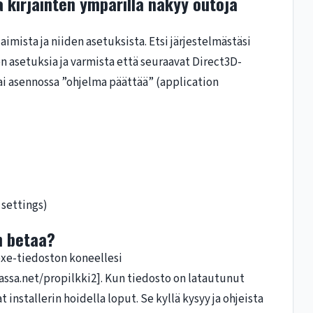
sa kirjainten ympärillä näkyy outoja
imista ja niiden asetuksista. Etsi järjestelmästäsi
en asetuksia ja varmista että seuraavat Direct3D-
tai asennossa ”ohjelma päättää” (application
 settings)
n betaa?
xe-tiedoston koneellesi
ssa.net/propilkki2]. Kun tiedosto on latautunut
 installerin hoidella loput. Se kyllä kysyy ja ohjeista