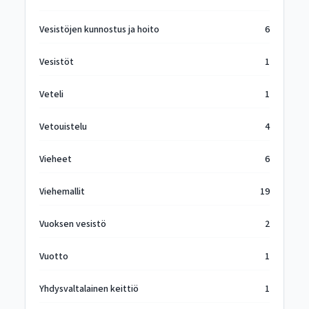
Vesistöjen kunnostus ja hoito
6
Vesistöt
1
Veteli
1
Vetouistelu
4
Vieheet
6
Viehemallit
19
Vuoksen vesistö
2
Vuotto
1
Yhdysvaltalainen keittiö
1