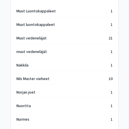
Muut Luontokappaleet
1
Muut luontokappaleet
1
Muut vedeneläjät
21
muut vedeneläjät
1
Nakkila
1
Nils Master vieheet
10
Norjan joet
1
Nuoritta
1
Nurmes
1