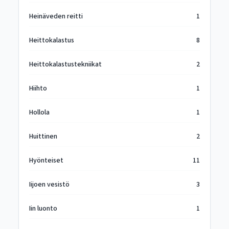
Heinäveden reitti
1
Heittokalastus
8
Heittokalastustekniikat
2
Hiihto
1
Hollola
1
Huittinen
2
Hyönteiset
11
Iijoen vesistö
3
Iin luonto
1