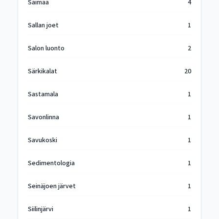
Saimaa
4
Sallan joet
1
Salon luonto
2
Särkikalat
20
Sastamala
1
Savonlinna
1
Savukoski
1
Sedimentologia
1
Seinäjoen järvet
1
Siilinjärvi
1