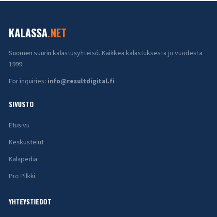
KALASSA
.NET
Suomen suurin kalastusyhteisö. Kaikkea kalastuksesta jo vuodesta
1999.
For inquiries:
info@resultdigital.fi
SIVUSTO
Etusivu
Keskustelut
Kalapedia
Pro Pilkki
YHTEYSTIEDOT