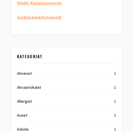
Vihdin Kalastusseuran
luokka:kalastusseurat
KATEGORIAT
Ahvenet
1
Akvaariokalat
1
Allergiat
1
Aseet
1
Askola
1