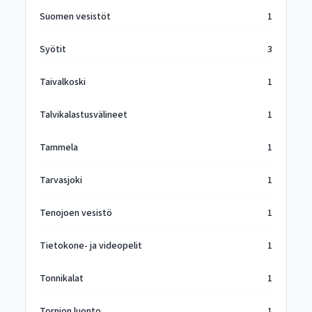
Suomen vesistöt
1
Syötit
3
Taivalkoski
1
Talvikalastusvälineet
1
Tammela
1
Tarvasjoki
1
Tenojoen vesistö
1
Tietokone- ja videopelit
1
Tonnikalat
1
Tornion luonto
1