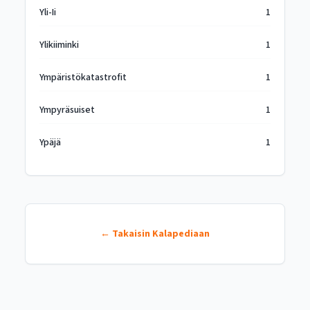
Yli-Ii
1
Ylikiiminki
1
Ympäristökatastrofit
1
Ympyräsuiset
1
Ypäjä
1
← Takaisin Kalapediaan