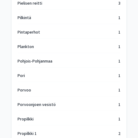
Pielisen reitti
3
Pilkintä
1
Pintaperhot
1
Plankton
1
Pohjois-Pohjanmaa
1
Pori
1
Porvoo
1
Porvoonjoen vesistö
1
Propilkki
1
Propilkki 1
2