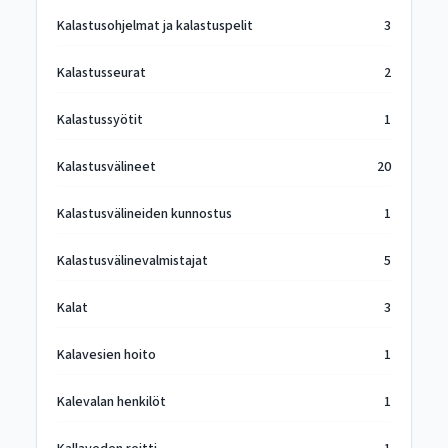
Kalastusohjelmat ja kalastuspelit
3
Kalastusseurat
2
Kalastussyötit
1
Kalastusvälineet
20
Kalastusvälineiden kunnostus
1
Kalastusvälinevalmistajat
5
Kalat
3
Kalavesien hoito
1
Kalevalan henkilöt
1