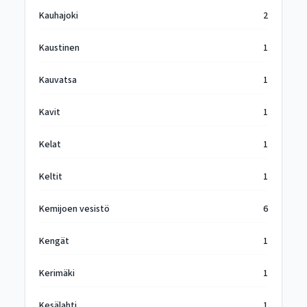
Kauhajoki
2
Kaustinen
1
Kauvatsa
1
Kavit
1
Kelat
1
Keltit
1
Kemijoen vesistö
6
Kengät
1
Kerimäki
1
Kesälahti
1