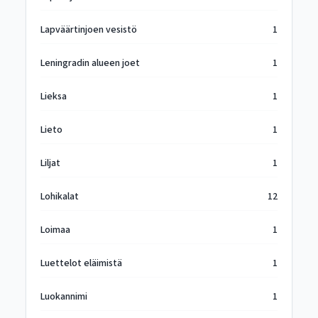
Lapväärtinjoen vesistö
1
Leningradin alueen joet
1
Lieksa
1
Lieto
1
Liljat
1
Lohikalat
12
Loimaa
1
Luettelot eläimistä
1
Luokannimi
1