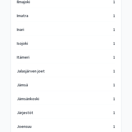
Ilmajoki
1
Imatra
1
Inari
1
Isojoki
1
Itämeri
1
Jalasjärven joet
1
Jämsä
1
Jämsänkoski
1
Järjestöt
1
Joensuu
1