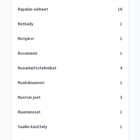
Rapalan vieheet
16
Retkeily
1
Ristijärvi
1
Rovaniemi
1
Ruoanlaittotekniikat
4
Ruokahuumori
1
Ruotsin joet
3
Ruumiinosat
1
Saaliin käsittely
1