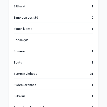
Sillikalat
1
Simojoen vesistö
2
Simon luonto
1
Sodankylä
3
Somero
1
Soutu
1
Stormin vieheet
31
Sudenkorennot
1
Sukellus
1