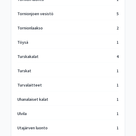
Tornionjoen vesistö
5
Tornionlaakso
2
Töysä
1
Turskakalat
4
Turskat
1
Turvalaitteet
1
Uhanalaiset kalat
1
Ulvila
1
Utajärven luonto
1