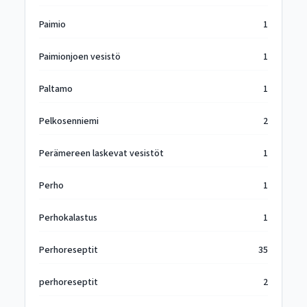
Paimio
1
Paimionjoen vesistö
1
Paltamo
1
Pelkosenniemi
2
Perämereen laskevat vesistöt
1
Perho
1
Perhokalastus
1
Perhoreseptit
35
perhoreseptit
2