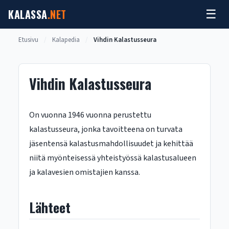
Siirry
KALASSA
.NET
☰
sisältöön
Etusivu
/
Kalapedia
/
Vihdin Kalastusseura
Vihdin Kalastusseura
On vuonna 1946 vuonna perustettu
kalastusseura, jonka tavoitteena on turvata
jäsentensä kalastusmahdollisuudet ja kehittää
niitä myönteisessä yhteistyössä kalastusalueen
ja kalavesien omistajien kanssa.
Lähteet