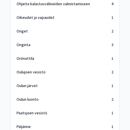
Ohjeita kalastusvälineiden valmistamiseen
4
Oikeudet ja vapaudet
1
Onget
2
Onginta
3
Orimattila
1
Oulujoen vesistö
2
Oulun järvet
1
Oulun luonto
2
Paatsjoen vesistö
1
Päijänne
1