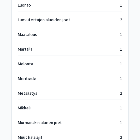
Luonto
1
Luovutettujen alueiden joet
2
Maatalous
1
Marttila
1
Melonta
1
Meritiede
1
Metsästys
2
Mikkeli
1
Murmanskin alueen joet
1
Muut kalalajit
2