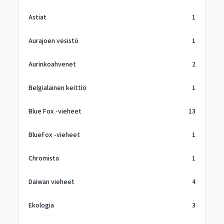
Astiat
1
Aurajoen vesistö
1
Aurinkoahvenet
2
Belgialainen keittiö
1
Blue Fox -vieheet
13
BlueFox -vieheet
1
Chromista
1
Daiwan vieheet
4
Ekologia
3