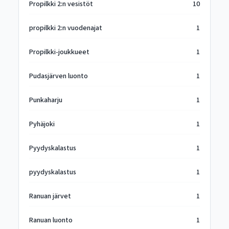
Propilkki 2:n vesistöt
10
propilkki 2:n vuodenajat
1
Propilkki-joukkueet
1
Pudasjärven luonto
1
Punkaharju
1
Pyhäjoki
1
Pyydyskalastus
1
pyydyskalastus
1
Ranuan järvet
1
Ranuan luonto
1