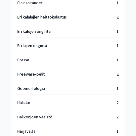
Eläinsairaudet
1
Eri kalalajien heittokalastus
2
Eri kalojen onginta
1
Eri lajien onginta
1
Forssa
1
Freeware-pelit
2
Geomorfologia
1
Halikko
2
Halikonjoen vesistö
2
Harjavalta
1