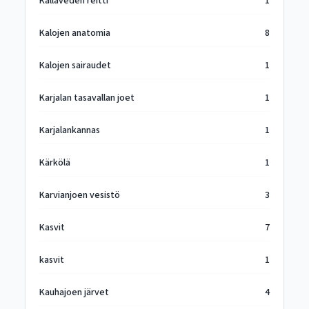
Kallaveden reitti
1
Kalojen anatomia
8
Kalojen sairaudet
1
Karjalan tasavallan joet
1
Karjalankannas
1
Kärkölä
1
Karvianjoen vesistö
3
Kasvit
7
kasvit
1
Kauhajoen järvet
4