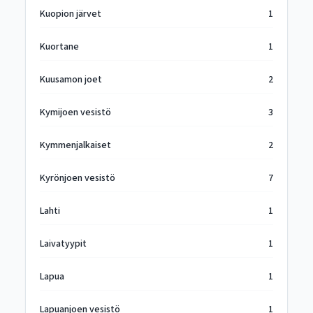
Kuopion järvet
1
Kuortane
1
Kuusamon joet
2
Kymijoen vesistö
3
Kymmenjalkaiset
2
Kyrönjoen vesistö
7
Lahti
1
Laivatyypit
1
Lapua
1
Lapuanjoen vesistö
1