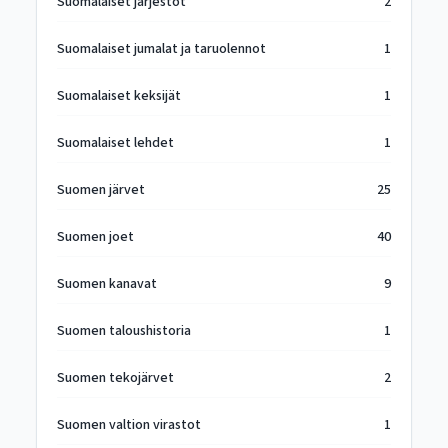
Suomalaiset järjestöt
2
Suomalaiset jumalat ja taruolennot
1
Suomalaiset keksijät
1
Suomalaiset lehdet
1
Suomen järvet
25
Suomen joet
40
Suomen kanavat
9
Suomen taloushistoria
1
Suomen tekojärvet
2
Suomen valtion virastot
1