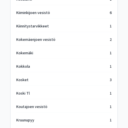
Kiiminkijoen vesistö
6
Kiinnitystarvikkeet
1
Kokemäenjoen vesistö
2
Kokemäki
1
Kokkola
1
Kosket
3
Koski Tl
1
Koutajoen vesistö
1
Kruunupyy
1