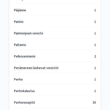
Päijänne
1
Paimio
1
Paimionjoen vesistö
1
Paltamo
1
Pelkosenniemi
2
Perämereen laskevat vesistöt
1
Perho
1
Perhokalastus
1
Perhoreseptit
35