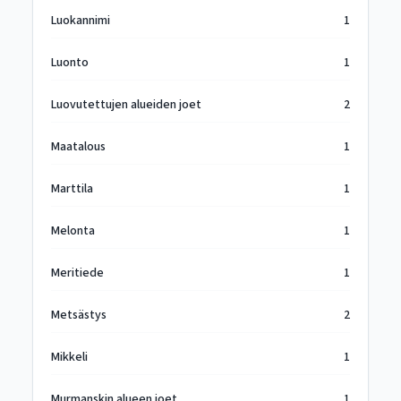
Luokannimi
1
Luonto
1
Luovutettujen alueiden joet
2
Maatalous
1
Marttila
1
Melonta
1
Meritiede
1
Metsästys
2
Mikkeli
1
Murmanskin alueen joet
1