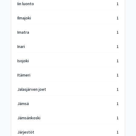
Iin luonto
1
Ilmajoki
1
Imatra
1
Inari
1
Isojoki
1
Itämeri
1
Jalasjärven joet
1
Jämsä
1
Jämsänkoski
1
Järjestöt
1