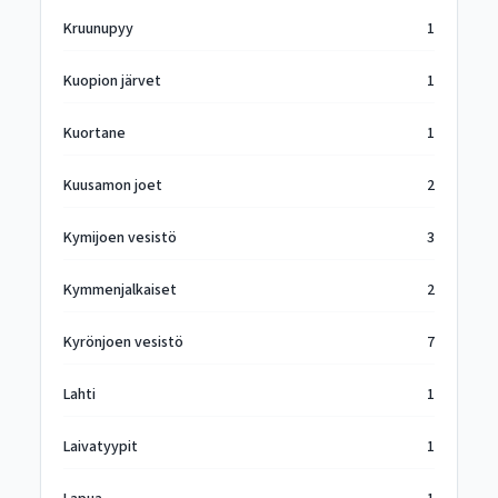
Kruunupyy
1
Kuopion järvet
1
Kuortane
1
Kuusamon joet
2
Kymijoen vesistö
3
Kymmenjalkaiset
2
Kyrönjoen vesistö
7
Lahti
1
Laivatyypit
1