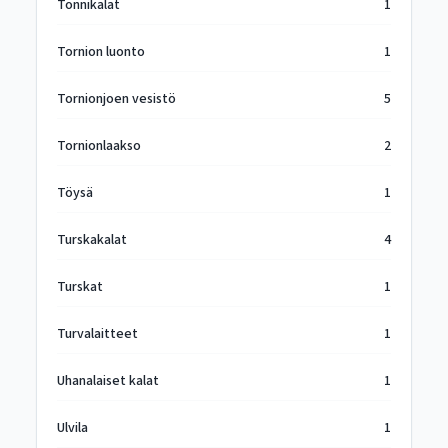
Tonnikalat
1
Tornion luonto
1
Tornionjoen vesistö
5
Tornionlaakso
2
Töysä
1
Turskakalat
4
Turskat
1
Turvalaitteet
1
Uhanalaiset kalat
1
Ulvila
1