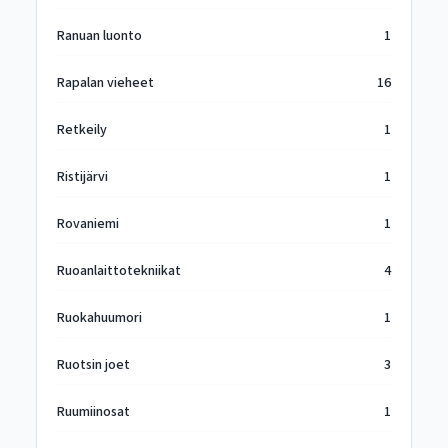
Ranuan luonto
1
Rapalan vieheet
16
Retkeily
1
Ristijärvi
1
Rovaniemi
1
Ruoanlaittotekniikat
4
Ruokahuumori
1
Ruotsin joet
3
Ruumiinosat
1