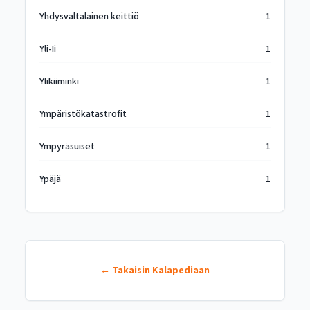
Yhdysvaltalainen keittiö
1
Yli-Ii
1
Ylikiiminki
1
Ympäristökatastrofit
1
Ympyräsuiset
1
Ypäjä
1
← Takaisin Kalapediaan