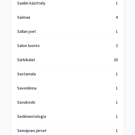
Saaliin käsittely
1
Saimaa
4
Sallan joet
1
Salon luonto
2
Särkikalat
20
Sastamala
1
Savonlinna
1
Savukoski
1
Sedimentologia
1
Seinäjoen järvet
1