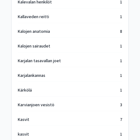
Kalevalan henkilöt
1
Kallaveden reitti
1
Kalojen anatomia
8
Kalojen sairaudet
1
Karjalan tasavallan joet
1
Karjalankannas
1
Kärkölä
1
Karvianjoen vesistö
3
Kasvit
7
kasvit
1