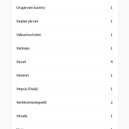
Utajärven luonto
1
Vaalan järvet
1
Vakuutustoimi
1
Varkaus
1
Vavat
4
Veneet
1
Vepsä (Oulu)
1
Verkkomoninpelit
2
Vesala
1