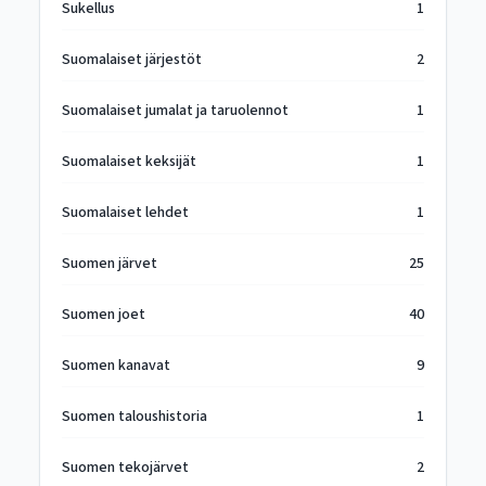
Sukellus
1
Suomalaiset järjestöt
2
Suomalaiset jumalat ja taruolennot
1
Suomalaiset keksijät
1
Suomalaiset lehdet
1
Suomen järvet
25
Suomen joet
40
Suomen kanavat
9
Suomen taloushistoria
1
Suomen tekojärvet
2