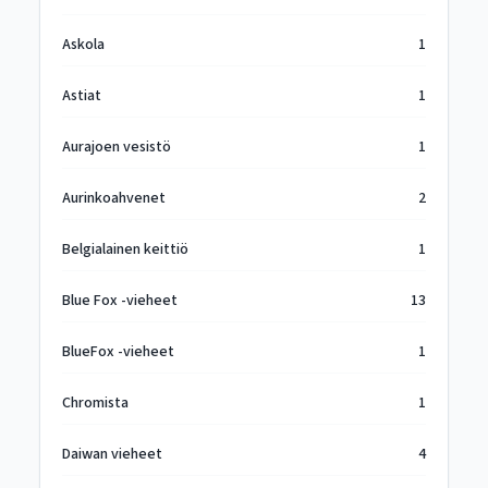
Askola
1
Astiat
1
Aurajoen vesistö
1
Aurinkoahvenet
2
Belgialainen keittiö
1
Blue Fox -vieheet
13
BlueFox -vieheet
1
Chromista
1
Daiwan vieheet
4