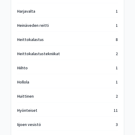
Harjavalta
1
Heinäveden reitti
1
Heittokalastus
8
Heittokalastustekniikat
2
Hiihto
1
Hollola
1
Huittinen
2
Hyönteiset
11
Iijoen vesistö
3