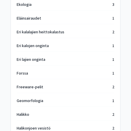
Ekologia
3
Eläinsairaudet
1
Eri kalalajien heittokalastus
2
Eri kalojen onginta
1
Eri lajien onginta
1
Forssa
1
Freeware-pelit
2
Geomorfologia
1
Halikko
2
Halikonjoen vesistö
2