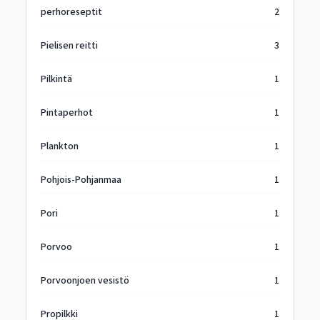
perhoreseptit
2
Pielisen reitti
3
Pilkintä
1
Pintaperhot
1
Plankton
1
Pohjois-Pohjanmaa
1
Pori
1
Porvoo
1
Porvoonjoen vesistö
1
Propilkki
1