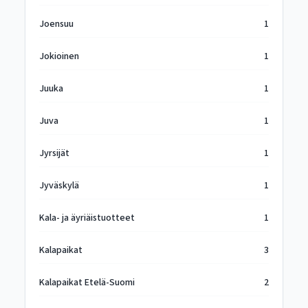
Joensuu
1
Jokioinen
1
Juuka
1
Juva
1
Jyrsijät
1
Jyväskylä
1
Kala- ja äyriäistuotteet
1
Kalapaikat
3
Kalapaikat Etelä-Suomi
2