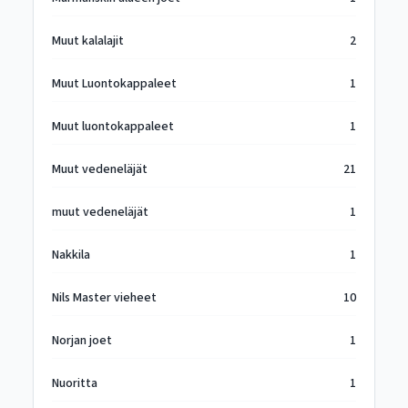
Muut kalalajit
2
Muut Luontokappaleet
1
Muut luontokappaleet
1
Muut vedeneläjät
21
muut vedeneläjät
1
Nakkila
1
Nils Master vieheet
10
Norjan joet
1
Nuoritta
1