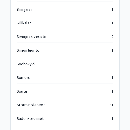
Siilinjärvi
1
Sillikalat
1
Simojoen vesistö
2
Simon luonto
1
Sodankylä
3
Somero
1
Soutu
1
Stormin vieheet
31
Sudenkorennot
1