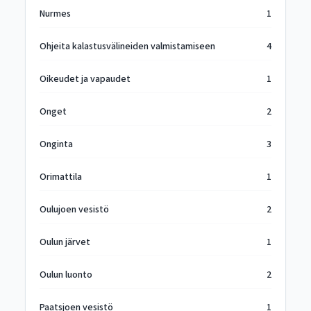
Nurmes
1
Ohjeita kalastusvälineiden valmistamiseen
4
Oikeudet ja vapaudet
1
Onget
2
Onginta
3
Orimattila
1
Oulujoen vesistö
2
Oulun järvet
1
Oulun luonto
2
Paatsjoen vesistö
1