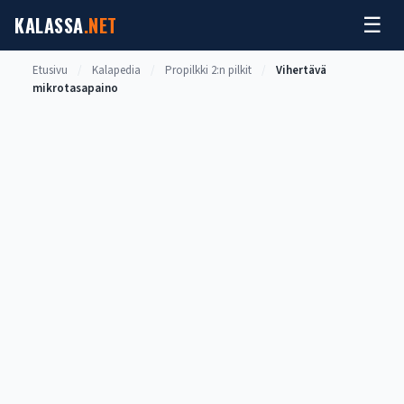
Siirry
KALASSA
.NET
☰
sisältöön
Etusivu
/
Kalapedia
/
Propilkki 2:n pilkit
/
Vihertävä
mikrotasapaino