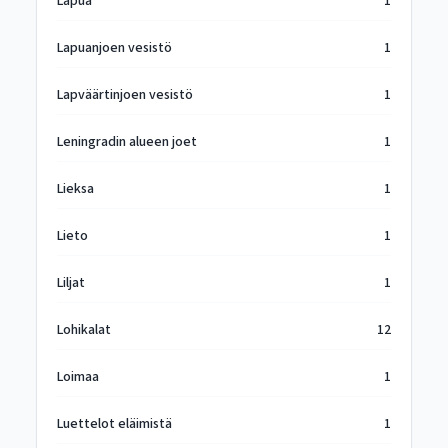
Lapua
1
Lapuanjoen vesistö
1
Lapväärtinjoen vesistö
1
Leningradin alueen joet
1
Lieksa
1
Lieto
1
Liljat
1
Lohikalat
12
Loimaa
1
Luettelot eläimistä
1