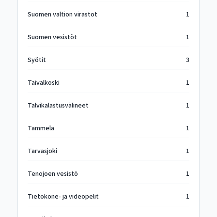
Suomen valtion virastot
1
Suomen vesistöt
1
Syötit
3
Taivalkoski
1
Talvikalastusvälineet
1
Tammela
1
Tarvasjoki
1
Tenojoen vesistö
1
Tietokone- ja videopelit
1