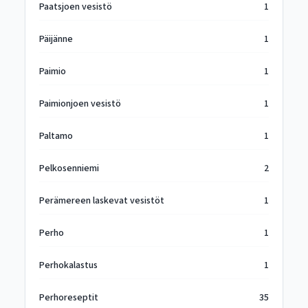
Paatsjoen vesistö
1
Päijänne
1
Paimio
1
Paimionjoen vesistö
1
Paltamo
1
Pelkosenniemi
2
Perämereen laskevat vesistöt
1
Perho
1
Perhokalastus
1
Perhoreseptit
35