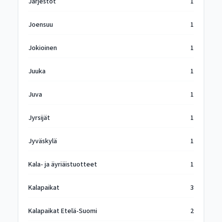
Järjestöt
1
Joensuu
1
Jokioinen
1
Juuka
1
Juva
1
Jyrsijät
1
Jyväskylä
1
Kala- ja äyriäistuotteet
1
Kalapaikat
3
Kalapaikat Etelä-Suomi
2