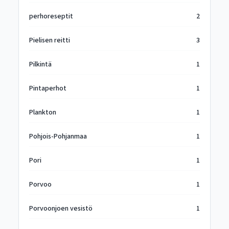
perhoreseptit
2
Pielisen reitti
3
Pilkintä
1
Pintaperhot
1
Plankton
1
Pohjois-Pohjanmaa
1
Pori
1
Porvoo
1
Porvoonjoen vesistö
1