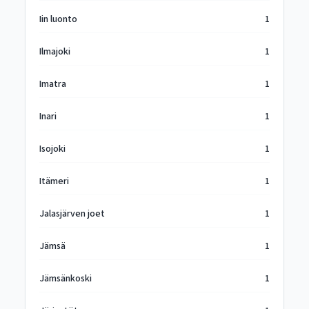
Iin luonto
1
Ilmajoki
1
Imatra
1
Inari
1
Isojoki
1
Itämeri
1
Jalasjärven joet
1
Jämsä
1
Jämsänkoski
1