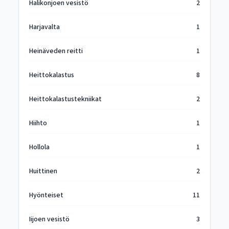
Halikonjoen vesistö
2
Harjavalta
1
Heinäveden reitti
1
Heittokalastus
8
Heittokalastustekniikat
2
Hiihto
1
Hollola
1
Huittinen
2
Hyönteiset
11
Iijoen vesistö
3