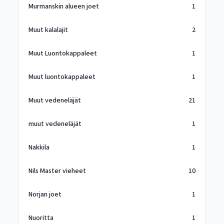
Murmanskin alueen joet
1
Muut kalalajit
2
Muut Luontokappaleet
1
Muut luontokappaleet
1
Muut vedeneläjät
21
muut vedeneläjät
1
Nakkila
1
Nils Master vieheet
10
Norjan joet
1
Nuoritta
1