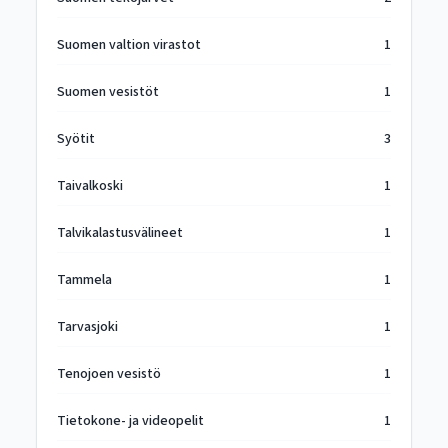
Suomen valtion virastot
1
Suomen vesistöt
1
Syötit
3
Taivalkoski
1
Talvikalastusvälineet
1
Tammela
1
Tarvasjoki
1
Tenojoen vesistö
1
Tietokone- ja videopelit
1