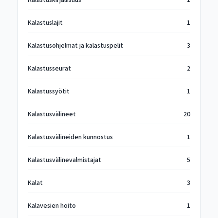
Kalastuskirjallisuus
1
Kalastuslajit
1
Kalastusohjelmat ja kalastuspelit
3
Kalastusseurat
2
Kalastussyötit
1
Kalastusvälineet
20
Kalastusvälineiden kunnostus
1
Kalastusvälinevalmistajat
5
Kalat
3
Kalavesien hoito
1