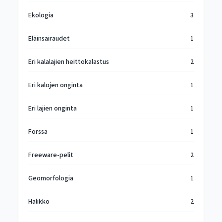
Ekologia
3
Eläinsairaudet
1
Eri kalalajien heittokalastus
2
Eri kalojen onginta
1
Eri lajien onginta
1
Forssa
1
Freeware-pelit
2
Geomorfologia
1
Halikko
2