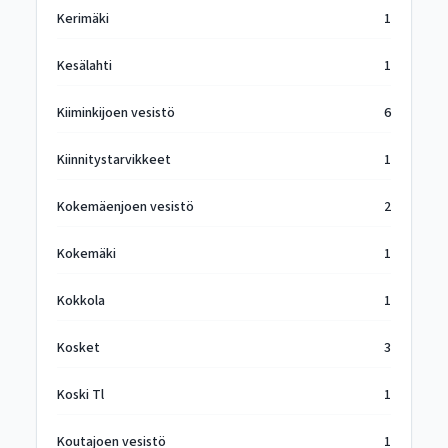
Kerimäki
1
Kesälahti
1
Kiiminkijoen vesistö
6
Kiinnitystarvikkeet
1
Kokemäenjoen vesistö
2
Kokemäki
1
Kokkola
1
Kosket
3
Koski Tl
1
Koutajoen vesistö
1