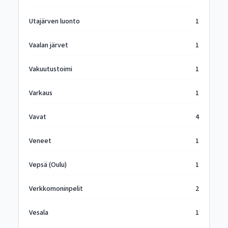
Utajärven luonto
1
Vaalan järvet
1
Vakuutustoimi
1
Varkaus
1
Vavat
4
Veneet
1
Vepsä (Oulu)
1
Verkkomoninpelit
2
Vesala
1