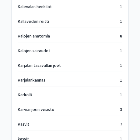
Kalevalan henkilöt
1
Kallaveden reitti
1
Kalojen anatomia
8
Kalojen sairaudet
1
Karjalan tasavallan joet
1
Karjalankannas
1
Kärkölä
1
Karvianjoen vesistö
3
Kasvit
7
kasvit
1