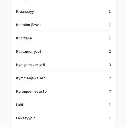
Kruunupyy
1
Kuopion järvet
1
Kuortane
1
Kuusamon joet
2
Kymijoen vesistö
3
Kymmenjalkaiset
2
Kyrönjoen vesistö
7
Lahti
1
Laivatyypit
1