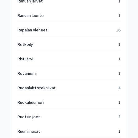
Ranuan järvet
1
Ranuan luonto
1
Rapalan vieheet
16
Retkeily
1
Ristijärvi
1
Rovaniemi
1
Ruoanlaittotekniikat
4
Ruokahuumori
1
Ruotsin joet
3
Ruumiinosat
1