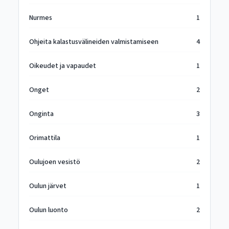
Nurmes
1
Ohjeita kalastusvälineiden valmistamiseen
4
Oikeudet ja vapaudet
1
Onget
2
Onginta
3
Orimattila
1
Oulujoen vesistö
2
Oulun järvet
1
Oulun luonto
2