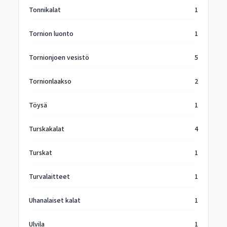
Tonnikalat
1
Tornion luonto
1
Tornionjoen vesistö
5
Tornionlaakso
2
Töysä
1
Turskakalat
4
Turskat
1
Turvalaitteet
1
Uhanalaiset kalat
1
Ulvila
1