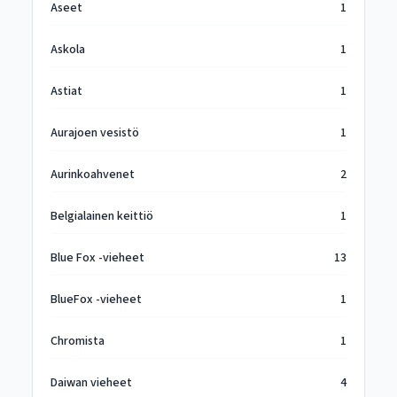
Aseet
1
Askola
1
Astiat
1
Aurajoen vesistö
1
Aurinkoahvenet
2
Belgialainen keittiö
1
Blue Fox -vieheet
13
BlueFox -vieheet
1
Chromista
1
Daiwan vieheet
4