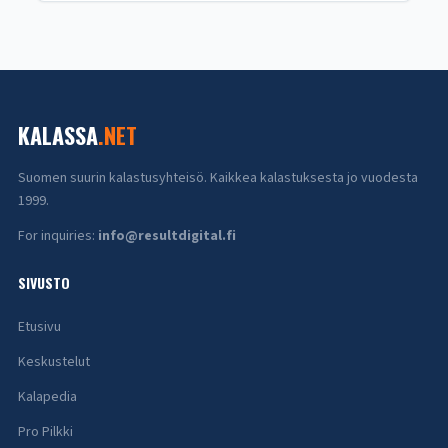
KALASSA
.NET
Suomen suurin kalastusyhteisö. Kaikkea kalastuksesta jo vuodesta
1999.
For inquiries:
info@resultdigital.fi
SIVUSTO
Etusivu
Keskustelut
Kalapedia
Pro Pilkki