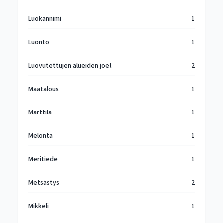
Luokannimi
1
Luonto
1
Luovutettujen alueiden joet
2
Maatalous
1
Marttila
1
Melonta
1
Meritiede
1
Metsästys
2
Mikkeli
1