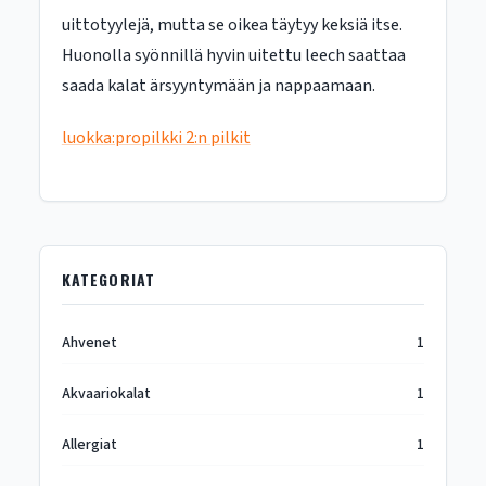
uittotyylejä, mutta se oikea täytyy keksiä itse.
Huonolla syönnillä hyvin uitettu leech saattaa
saada kalat ärsyyntymään ja nappaamaan.
luokka:propilkki 2:n pilkit
KATEGORIAT
Ahvenet
1
Akvaariokalat
1
Allergiat
1