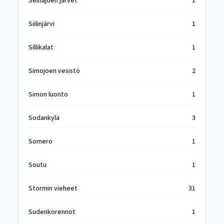
Seinäjoen järvet
1
Siilinjärvi
1
Sillikalat
1
Simojoen vesistö
2
Simon luonto
1
Sodankylä
3
Somero
1
Soutu
1
Stormin vieheet
31
Sudenkorennot
1