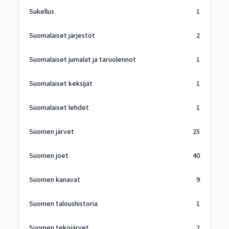
Sukellus
1
Suomalaiset järjestöt
2
Suomalaiset jumalat ja taruolennot
1
Suomalaiset keksijät
1
Suomalaiset lehdet
1
Suomen järvet
25
Suomen joet
40
Suomen kanavat
9
Suomen taloushistoria
1
Suomen tekojärvet
2