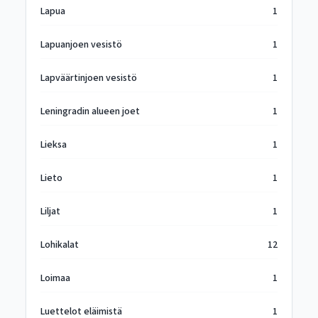
Lapua
1
Lapuanjoen vesistö
1
Lapväärtinjoen vesistö
1
Leningradin alueen joet
1
Lieksa
1
Lieto
1
Liljat
1
Lohikalat
12
Loimaa
1
Luettelot eläimistä
1