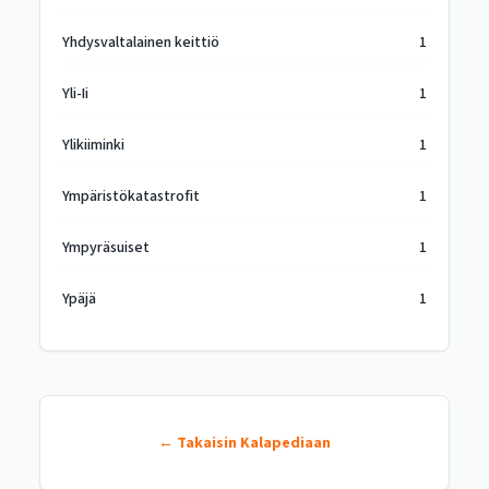
Yhdysvaltalainen keittiö
1
Yli-Ii
1
Ylikiiminki
1
Ympäristökatastrofit
1
Ympyräsuiset
1
Ypäjä
1
← Takaisin Kalapediaan