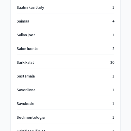
Saaliin käsittely
1
Saimaa
4
Sallan joet
1
Salon luonto
2
Särkikalat
20
Sastamala
1
Savonlinna
1
Savukoski
1
Sedimentologia
1