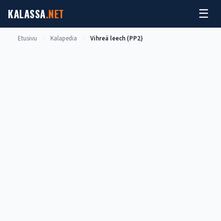
Siirry
KALASSA
.NET
☰
sisältöön
Etusivu
/
Kalapedia
/
Vihreä leech (PP2)