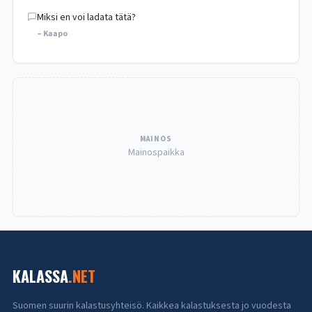
Miksi en voi ladata tätä?
– Kaapo
MAINOS
Mainospaikka
KALASSA
.NET
Suomen suurin kalastusyhteisö. Kaikkea kalastuksesta jo vuodesta