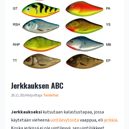
Jerkkauksen ABC
26.11.2014
kirjoittaja
Toimitus
Jerkkaukseksi
kutsutaan kalastustapaa, jossa
käytetään vieheenä
uintilevytöntä
vaappua, eli
jerkkiä
.
Koska jerkissä ei ole uintilevyä, sen uintiliikkeet