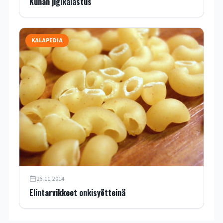
Kuhan jigikalastus
KALAPEDIA
26.11.2014
Elintarvikkeet onkisyötteinä