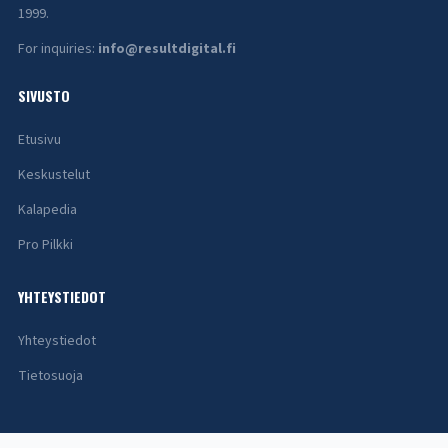
1999.
For inquiries:
info@resultdigital.fi
SIVUSTO
Etusivu
Keskustelut
Kalapedia
Pro Pilkki
YHTEYSTIEDOT
Yhteystiedot
Tietosuoja