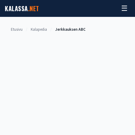
Siirry
KALASSA
.NET
☰
sisältöön
Etusivu
/
Kalapedia
/
Jerkkauksen ABC