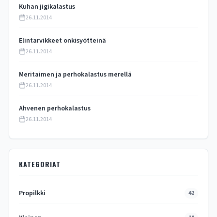
Kuhan jigikalastus
26.11.2014
Elintarvikkeet onkisyötteinä
26.11.2014
Meritaimen ja perhokalastus merellä
26.11.2014
Ahvenen perhokalastus
26.11.2014
KATEGORIAT
Propilkki
42