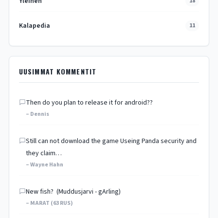
Yleinen
18
Kalapedia
11
UUSIMMAT KOMMENTIT
Then do you plan to release it for android??
– Dennis
Still can not download the game Useing Panda security and
they claim…
– Wayne Hahn
New fish? (Muddusjarvi - gArling)
– MARAT (63 RUS)