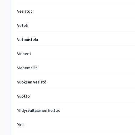
Vesistöt
Veteli
Vetouistelu
Vieheet
Viehemallit
Vuoksen vesistö
Vuotto
Yhdysvaltalainen keittiö
Yli-Ii