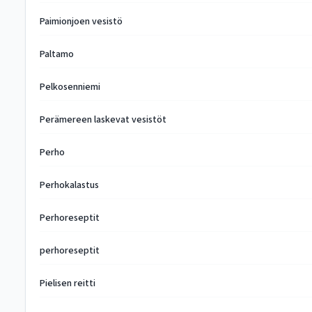
Paimionjoen vesistö
Paltamo
Pelkosenniemi
Perämereen laskevat vesistöt
Perho
Perhokalastus
Perhoreseptit
perhoreseptit
Pielisen reitti