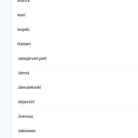
Imatra
Inari
Isojoki
Itämeri
Jalasjärven joet
Jämsä
Jämsänkoski
Järjestöt
Joensuu
Jokioinen