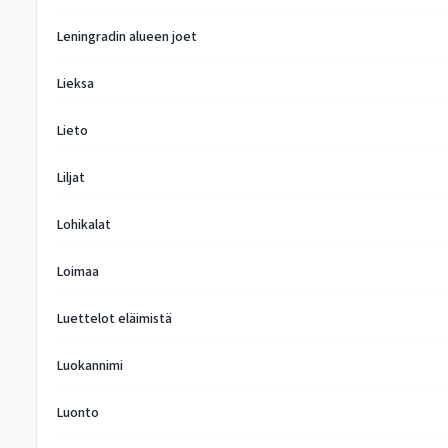
Leningradin alueen joet
Lieksa
Lieto
Liljat
Lohikalat
Loimaa
Luettelot eläimistä
Luokannimi
Luonto