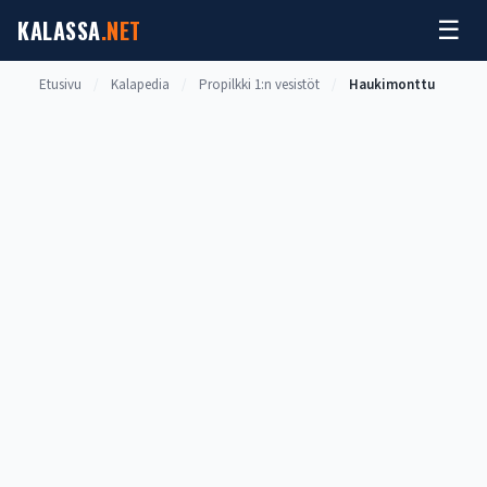
Siirry
KALASSA
.NET
☰
sisältöön
Etusivu
/
Kalapedia
/
Propilkki 1:n vesistöt
/
Haukimonttu