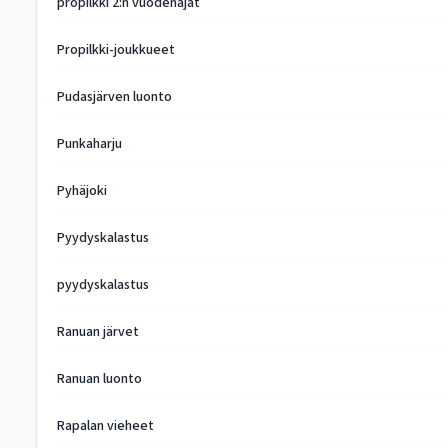
propilkki 2:n vuodenajat
Propilkki-joukkueet
Pudasjärven luonto
Punkaharju
Pyhäjoki
Pyydyskalastus
pyydyskalastus
Ranuan järvet
Ranuan luonto
Rapalan vieheet