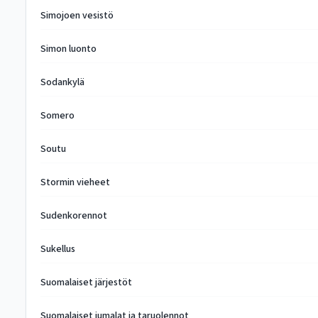
Simojoen vesistö
Simon luonto
Sodankylä
Somero
Soutu
Stormin vieheet
Sudenkorennot
Sukellus
Suomalaiset järjestöt
Suomalaiset jumalat ja taruolennot