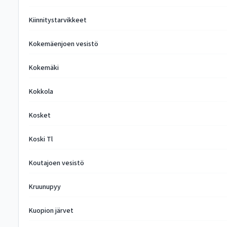
Kiinnitystarvikkeet
Kokemäenjoen vesistö
Kokemäki
Kokkola
Kosket
Koski Tl
Koutajoen vesistö
Kruunupyy
Kuopion järvet