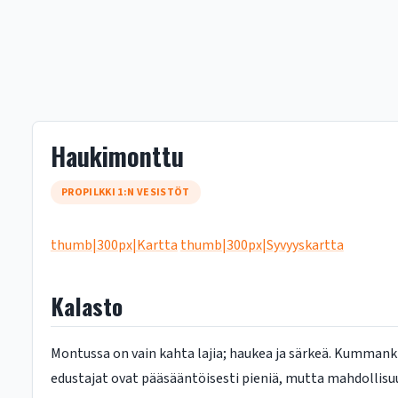
Haukimonttu
PROPILKKI 1:N VESISTÖT
thumb|300px|Kartta
thumb|300px|Syvyyskartta
Kalasto
Montussa on vain kahta lajia; haukea ja särkeä. Kummanki
edustajat ovat pääsääntöisesti pieniä, mutta mahdollisu