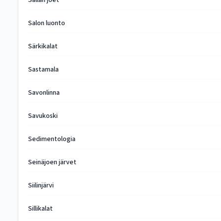
Sallan joet
Salon luonto
Särkikalat
Sastamala
Savonlinna
Savukoski
Sedimentologia
Seinäjoen järvet
Siilinjärvi
Sillikalat