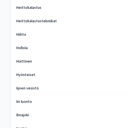
Heittokalastus
Heittokalastustekniikat
Hiihto
Hollola
Huittinen
Hyönteiset
Iijoen vesistö
Iin luonto
Ilmajoki