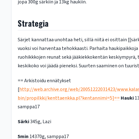
jopa 300g särkiin ja 13kg haukiin.
Strategia
Särjet kannattaa unohtaa heti, sillä niitä ei osittain [[sär
vuoksi voi harventaa tehokkaasti. Parhaita haukipaikkoja
ruohikkkojen reunat sekä jääkiekkokentän keskiympyrä, 
keskikoko voi jäädä pieneksi. Suurten saaminen on tuurista
== Arkistoidu ennätykset
[
http://web.archive.org/web/20051222031423/www.kalas
bin/propilkki/kenttaenkka.pl?kentannimi=5]==
Hauki
13
samppa17
Särki
345g, Lazi
5min
14370g, samppa17