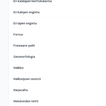
Eri kalalajien heittokalastus
Eri kalojen onginta
Eri lajien onginta
Forssa
Freeware-pelit
Geomorfologia
Halikko
Halikonjoen vesistö
Harjavalta
Heinäveden reitti