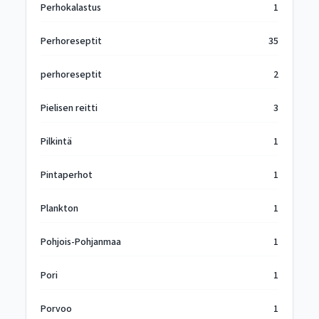
Perhokalastus
1
Perhoreseptit
35
perhoreseptit
2
Pielisen reitti
3
Pilkintä
1
Pintaperhot
1
Plankton
1
Pohjois-Pohjanmaa
1
Pori
1
Porvoo
1