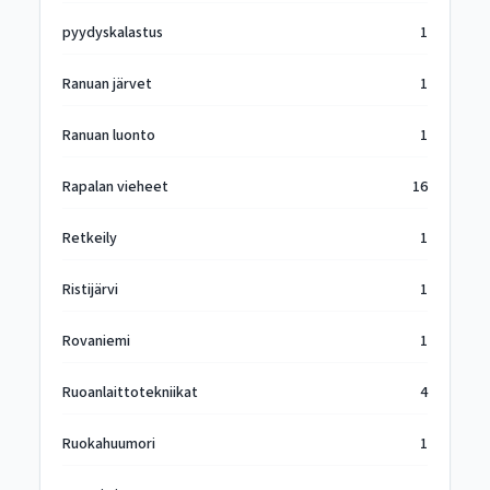
pyydyskalastus
1
Ranuan järvet
1
Ranuan luonto
1
Rapalan vieheet
16
Retkeily
1
Ristijärvi
1
Rovaniemi
1
Ruoanlaittotekniikat
4
Ruokahuumori
1