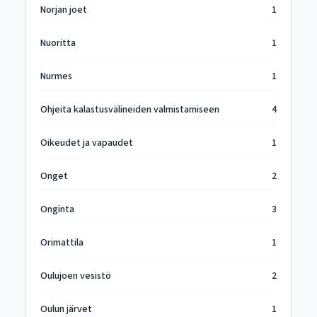
Norjan joet
1
Nuoritta
1
Nurmes
1
Ohjeita kalastusvälineiden valmistamiseen
4
Oikeudet ja vapaudet
1
Onget
2
Onginta
3
Orimattila
1
Oulujoen vesistö
2
Oulun järvet
1