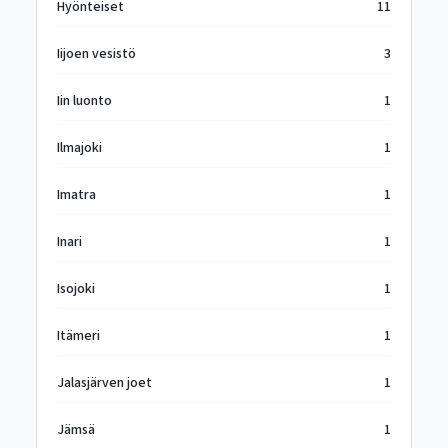
Hyönteiset
11
Iijoen vesistö
3
Iin luonto
1
Ilmajoki
1
Imatra
1
Inari
1
Isojoki
1
Itämeri
1
Jalasjärven joet
1
Jämsä
1