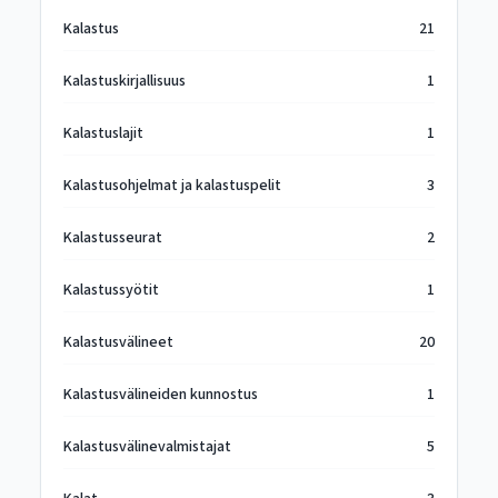
Kalastus
21
Kalastuskirjallisuus
1
Kalastuslajit
1
Kalastusohjelmat ja kalastuspelit
3
Kalastusseurat
2
Kalastussyötit
1
Kalastusvälineet
20
Kalastusvälineiden kunnostus
1
Kalastusvälinevalmistajat
5