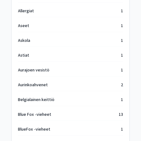
Allergiat
1
Aseet
1
Askola
1
Astiat
1
Aurajoen vesistö
1
Aurinkoahvenet
2
Belgialainen keittiö
1
Blue Fox -vieheet
13
BlueFox -vieheet
1