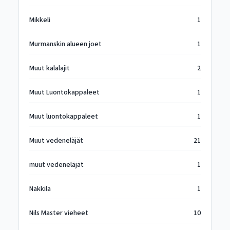
Mikkeli
1
Murmanskin alueen joet
1
Muut kalalajit
2
Muut Luontokappaleet
1
Muut luontokappaleet
1
Muut vedeneläjät
21
muut vedeneläjät
1
Nakkila
1
Nils Master vieheet
10