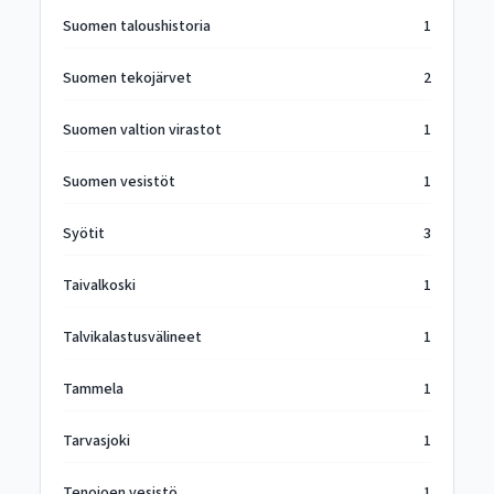
Suomen taloushistoria
1
Suomen tekojärvet
2
Suomen valtion virastot
1
Suomen vesistöt
1
Syötit
3
Taivalkoski
1
Talvikalastusvälineet
1
Tammela
1
Tarvasjoki
1
Tenojoen vesistö
1