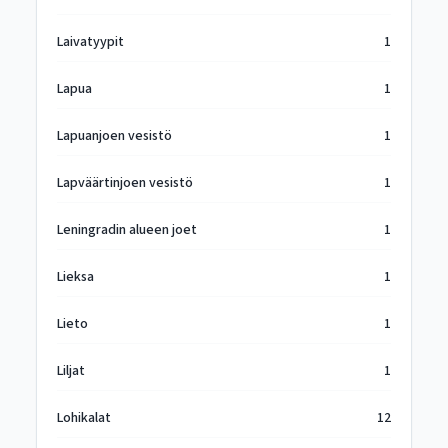
Laivatyypit
1
Lapua
1
Lapuanjoen vesistö
1
Lapväärtinjoen vesistö
1
Leningradin alueen joet
1
Lieksa
1
Lieto
1
Liljat
1
Lohikalat
12