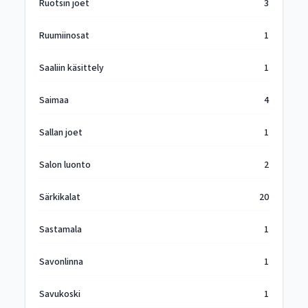
Ruotsin joet
3
Ruumiinosat
1
Saaliin käsittely
1
Saimaa
4
Sallan joet
1
Salon luonto
2
Särkikalat
20
Sastamala
1
Savonlinna
1
Savukoski
1