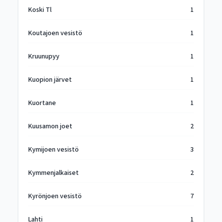
Koski Tl
1
Koutajoen vesistö
1
Kruunupyy
1
Kuopion järvet
1
Kuortane
1
Kuusamon joet
2
Kymijoen vesistö
3
Kymmenjalkaiset
2
Kyrönjoen vesistö
7
Lahti
1