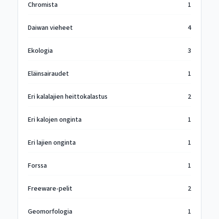
Chromista
1
Daiwan vieheet
4
Ekologia
3
Eläinsairaudet
1
Eri kalalajien heittokalastus
2
Eri kalojen onginta
1
Eri lajien onginta
1
Forssa
1
Freeware-pelit
2
Geomorfologia
1