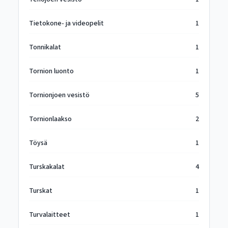
Tietokone- ja videopelit
1
Tonnikalat
1
Tornion luonto
1
Tornionjoen vesistö
5
Tornionlaakso
2
Töysä
1
Turskakalat
4
Turskat
1
Turvalaitteet
1