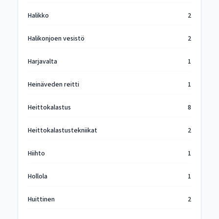
Halikko
2
Halikonjoen vesistö
2
Harjavalta
1
Heinäveden reitti
1
Heittokalastus
8
Heittokalastustekniikat
2
Hiihto
1
Hollola
1
Huittinen
2