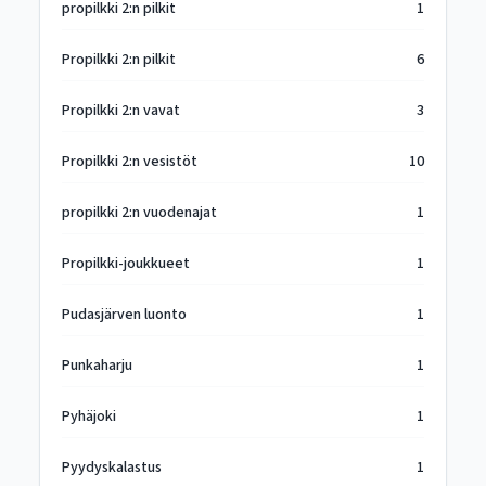
propilkki 2:n pilkit
1
Propilkki 2:n pilkit
6
Propilkki 2:n vavat
3
Propilkki 2:n vesistöt
10
propilkki 2:n vuodenajat
1
Propilkki-joukkueet
1
Pudasjärven luonto
1
Punkaharju
1
Pyhäjoki
1
Pyydyskalastus
1