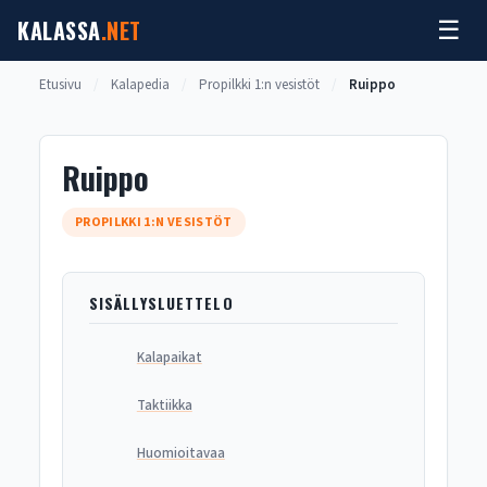
Siirry
KALASSA
.NET
☰
sisältöön
Etusivu
/
Kalapedia
/
Propilkki 1:n vesistöt
/
Ruippo
Ruippo
PROPILKKI 1:N VESISTÖT
SISÄLLYSLUETTELO
Kalapaikat
Taktiikka
Huomioitavaa