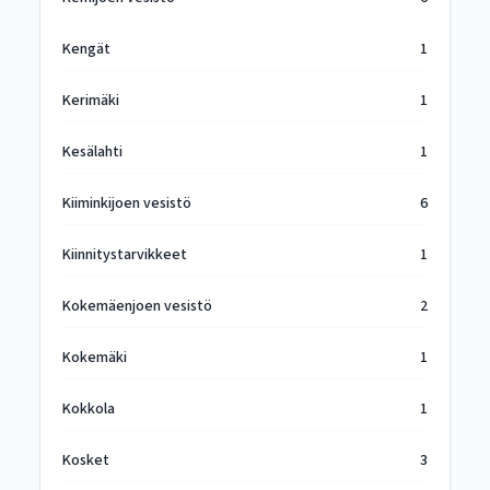
Kengät
1
Kerimäki
1
Kesälahti
1
Kiiminkijoen vesistö
6
Kiinnitystarvikkeet
1
Kokemäenjoen vesistö
2
Kokemäki
1
Kokkola
1
Kosket
3