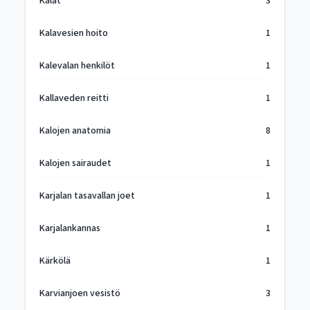
Kalat
3
Kalavesien hoito
1
Kalevalan henkilöt
1
Kallaveden reitti
1
Kalojen anatomia
8
Kalojen sairaudet
1
Karjalan tasavallan joet
1
Karjalankannas
1
Kärkölä
1
Karvianjoen vesistö
3