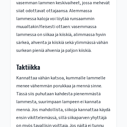
vasemman lammen keskivaiheet, jossa mehevät
siiat odottavat ottajaansa. Alemmassa
lammessa kaloja voi löytää runsaammin
muualtakin.Yleisesti ottaen: vasemmassa
lammessa on siikaa ja kiiskiä, alimmassa hyvin
särkeä, ahventa ja kiiskiä sekä ylimmässä vähän
surkean pieniä ahvenia ja paljon kiiskiä.
Taktiikka
Kannattaa vähän katsoa, kummalle lammelle
menee vähemmän porukkaa ja mennä sinne.
Tässä siis puhutaan kahdesta pienemmästä
lammesta, suurimpaan lampeen ei kannata
mennä. Jos mahdollista, siikoja kannattaa käydä
ensin vikittelemässä, sillä siikaparven yhyttäjä
on myös tavallisin voittaja. Jos näitä ei tunnu