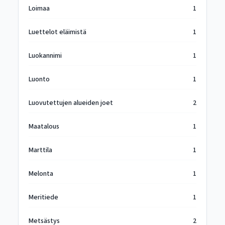
Loimaa
1
Luettelot eläimistä
1
Luokannimi
1
Luonto
1
Luovutettujen alueiden joet
2
Maatalous
1
Marttila
1
Melonta
1
Meritiede
1
Metsästys
2