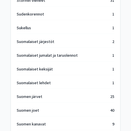
Stormin vieheet
31
Sudenkorennot
1
Sukellus
1
Suomalaiset järjestöt
2
Suomalaiset jumalat ja taruolennot
1
Suomalaiset keksijät
1
Suomalaiset lehdet
1
Suomen järvet
25
Suomen joet
40
Suomen kanavat
9