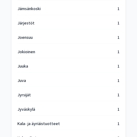
Jämsänkoski
1
Järjestöt
1
Joensuu
1
Jokioinen
1
Juuka
1
Juva
1
Jyrsijät
1
Jyväskylä
1
Kala- ja äyriäistuotteet
1