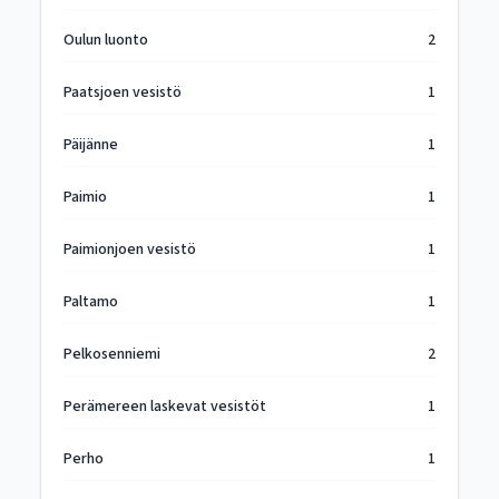
Oulun luonto
2
Paatsjoen vesistö
1
Päijänne
1
Paimio
1
Paimionjoen vesistö
1
Paltamo
1
Pelkosenniemi
2
Perämereen laskevat vesistöt
1
Perho
1