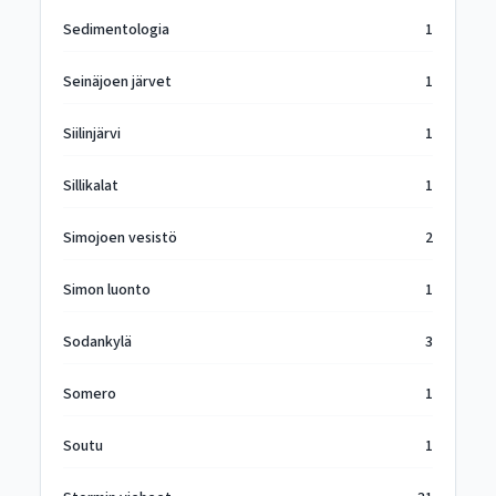
Sedimentologia
1
Seinäjoen järvet
1
Siilinjärvi
1
Sillikalat
1
Simojoen vesistö
2
Simon luonto
1
Sodankylä
3
Somero
1
Soutu
1