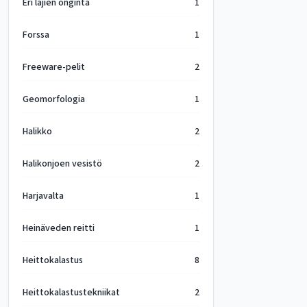
Eri lajien onginta
1
Forssa
1
Freeware-pelit
2
Geomorfologia
1
Halikko
2
Halikonjoen vesistö
2
Harjavalta
1
Heinäveden reitti
1
Heittokalastus
8
Heittokalastustekniikat
2