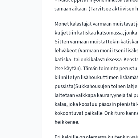
– Kalat oppivat myöhemmässä vaiheess
samaan aikaan. (Tarvitsee aktiivisen
Monet kalastajat varmaan muistavat 
kuljettiin katiskaa katsomassa, jonka 
Sitten varmaan muistattekin katiskan 
lehväkeot (Varmaan moni itseni lisäks
katiska- tai onkikalastuksessa. Keosta
itse käytän). Tämän toiminta perustu
kiinnitetyn lisähoukuttimen lisäämä
pussista(Sukkahousujen toinen lahje o
laitetaan vaikkapa kauraryynejä tai
kalaa, joka koostuu pääosin pienistä 
kokoontuvat paikalle. Onkituro kanna
heikkenee.
Eri kaloille on olemassa kuitenkin va