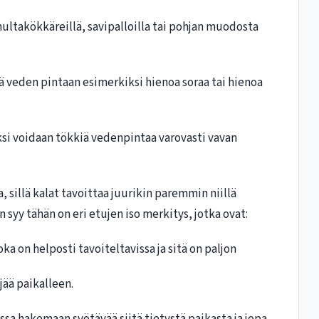
ltakökkäreillä, savipalloilla tai pohjan muodosta
ä veden pintaan esimerkiksi hienoa soraa tai hienoa
si voidaan tökkiä vedenpintaa varovasti vavan
 sillä kalat tavoittaa juurikin paremmin niillä
n syy tähän on eri etujen iso merkitys, jotka ovat:
a on helposti tavoiteltavissa ja sitä on paljon
jää paikalleen.