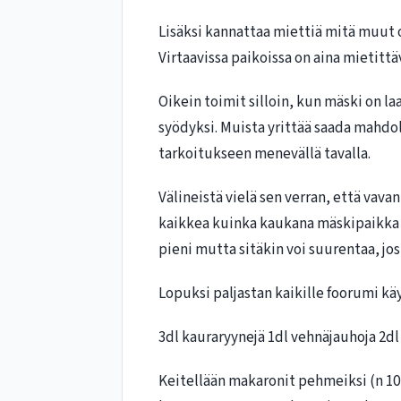
Lisäksi kannattaa miettiä mitä muut o
Virtaavissa paikoissa on aina mietitt
Oikein toimit silloin, kun mäski on la
syödyksi. Muista yrittää saada mahdol
tarkoitukseen menevällä tavalla.
Välineistä vielä sen verran, että vav
kaikkea kuinka kaukana mäskipaikka o
pieni mutta sitäkin voi suurentaa, jo
Lopuksi paljastan kaikille foorumi käyt
3dl kauraryynejä 1dl vehnäjauhoja 2dl
Keitellään makaronit pehmeiksi (n 10m