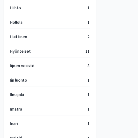
Hiihto
1
Hollola
1
Huittinen
2
Hyönteiset
11
Iijoen vesistö
3
Iin luonto
1
Ilmajoki
1
Imatra
1
Inari
1