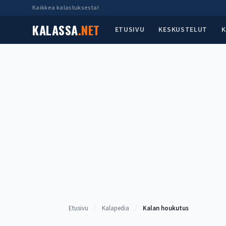
Siirry
Kaikkea kalastuksesta!
sisältöön
KALASSA
.NET
ETUSIVU
KESKUSTELUT
K
Etusivu
/
Kalapedia
/
Kalan houkutus