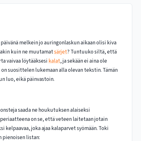
 päivänä melkein jo auringonlaskun aikaan olisi kiva
utakin kuin ne muutamat
särjet
? Tuntuuko siltä, että
urta vaivaa löytääksesi
kalat
, ja sekään ei aina ole
n on suosittelen lukemaan alla olevan tekstin. Tämän
un luo, eikä päinvastoin.
 konsteja saada ne houkutuksen alaiseksi
eriaatteena on se, että veteen laitetaan jotain
ksi kelpaavaa, joka ajaa kalaparvet syömään. Toki
n pienoisen listan: