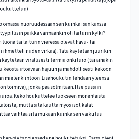
a hakemaan syötävää siitä tietystä paikasta ja jopa
 houkuttelun)
jo omassa nuoruudessaan sen kuinka isän kanssa
tyypillisin paikka varmaankin oli laiturin kylki?
luona tai laiturin vieressä olevat havu- tai
i ihmetteli niiden virkaa). Tätä käytetään juurikin
 käytetään virallisesti termiä onkituro (tai ainakin
u keosta irtoavaan hajuun ja mahdollisesti kekoon
än mielenkiintoon. Lisähoukutin tehdään yleensä
n toimiva), jonka pää solmitaan. Itse pussiin
 puuroa. Keko houkuttelee luokseen monenlaista
kaloista, mutta sitä kautta myös isot kalat
ttaa vaihtaa sitä mukaan kuinka sen vaikutus
in harvoja tapoja saada ne houkutetuksi. Tässä pieni