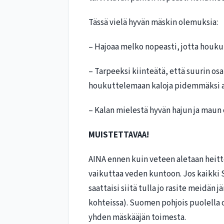
Tässä vielä hyvän mäskin olemuksia:
– Hajoaa melko nopeasti, jotta houkutus
– Tarpeeksi kiinteätä, että suurin os
houkuttelemaan kaloja pidemmäksi a
– Kalan mielestä hyvän hajun ja maun
MUISTETTAVAA!
AINA ennen kuin veteen aletaan heit
vaikuttaa veden kuntoon. Jos kaikki 
saattaisi siitä tulla jo rasite meidä
kohteissa). Suomen pohjois puolella o
yhden mäskääjän toimesta.