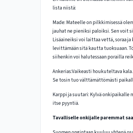
lista niistä:
Made: Mateelle on pilkkimisessä olema
jauhat ne pieniksi paloiksi. Sen voit 
Lisäaineiksi voi laittaa vettä, soraa j
levittämään sitä kautta tuoksuaan. Tö
siihenkin voi halutessaan porailla rei
Ankerias:Vaikeasti houkuteltava kala. 
Se tosin tuo välttämättömästi paikall
Karppi ja suutari: Kylvä onkipaikalle m
itse pyyntiä.
Tavalliselle onkijalle paremmat saa
Suomen ongintaan kuuluu yhtenä osa