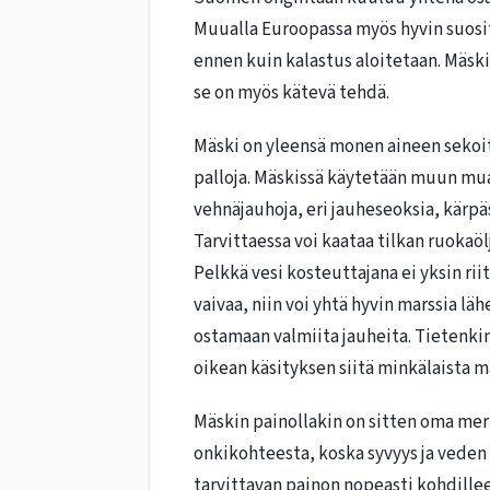
Muualla Euroopassa myös hyvin suos
ennen kuin kalastus aloitetaan. Mäsk
se on myös kätevä tehdä.
Mäski on yleensä monen aineen sekoit
palloja. Mäskissä käytetään muun mua
vehnäjauhoja, eri jauheseoksia, kärpä
Tarvittaessa voi kaataa tilkan ruokaölj
Pelkkä vesi kosteuttajana ei yksin rii
vaivaa, niin voi yhtä hyvin marssia l
ostamaan valmiita jauheita. Tietenkin
oikean käsityksen siitä minkälaista mä
Mäskin painollakin on sitten oma mer
onkikohteesta, koska syvyys ja veden v
tarvittavan painon nopeasti kohdille