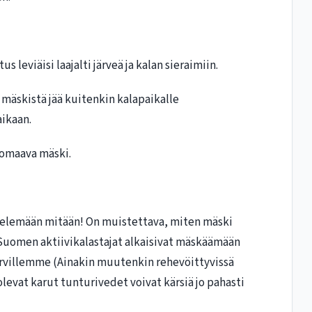
 leviäisi laajalti järveä ja kalan sieraimiin.
a mäskistä jää kuitenkin kalapaikalle
ikaan.
 omaava mäski.
telemään mitään! On muistettava, miten mäski
Suomen aktiivikalastajat alkaisivat mäskäämään
n järvillemme (Ainakin muutenkin rehevöittyvissä
levat karut tunturivedet voivat kärsiä jo pahasti