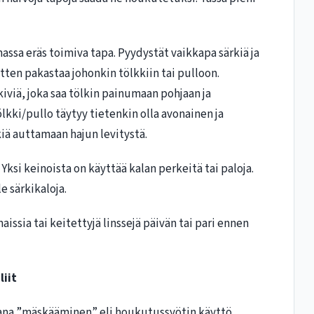
ssa eräs toimiva tapa. Pyydystät vaikkapa särkiä ja
sitten pakastaa johonkin tölkkiin tai pulloon.
a kiviä, joka saa tölkin painumaan pohjaan ja
lkki/pullo täytyy tietenkin olla avonainen ja
kiä auttamaan hajun levitystä.
Yksi keinoista on käyttää kalan perkeitä tai paloja.
e särkikaloja.
aissia tai keitettyjä linssejä päivän tai pari ennen
liit
na ”mäskääminen” eli houkutussyötin käyttö.