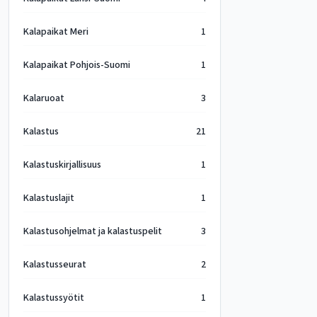
Kalapaikat Meri
1
Kalapaikat Pohjois-Suomi
1
Kalaruoat
3
Kalastus
21
Kalastuskirjallisuus
1
Kalastuslajit
1
Kalastusohjelmat ja kalastuspelit
3
Kalastusseurat
2
Kalastussyötit
1