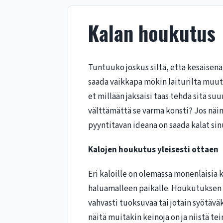
Kalan houkutus
Tuntuuko joskus siltä, että kesäisenä
saada vaikkapa mökin laiturilta mu
et millään jaksaisi taas tehdä sitä su
välttämättä se varma konsti? Jos näi
pyyntitavan ideana on saada kalat sin
Kalojen houkutus yleisesti ottaen
Eri kaloille on olemassa monenlaisia
haluamalleen paikalle. Houkutuksen p
vahvasti tuoksuvaa tai jotain syötävä
näitä muitakin keinoja on ja niistä tei