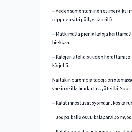
– Veden samentaminen esimerkiksi mu
riippuen sitä pöllyyttämällä.
– Matkimalla pieniä kaloja heittämäll
hiekkaa.
– Kalojen uteliaisuuden herättämisek
kärjellä.
Näitäkin parempia tapoja on olemassa,
varsinaisilla houkutussyöteillä. Suuri
– Kalat innostuvat syömään, koska ruok
– Jos paikalle osuu kalaparvi se myös 