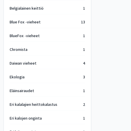
Belgialainen keittiö
1
Blue Fox -vieheet
13
BlueFox -vieheet
1
Chromista
1
Daiwan vieheet
4
Ekologia
3
Eläinsairaudet
1
Eri kalalajien heittokalastus
2
Eri kalojen onginta
1