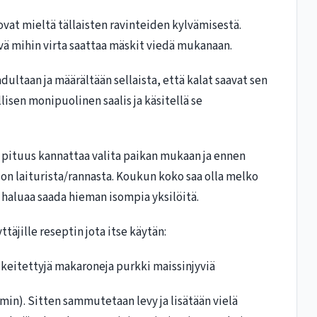
vat mieltä tällaisten ravinteiden kylvämisestä.
ävä mihin virta saattaa mäskit viedä mukanaan.
adultaan ja määrältään sellaista, että kalat saavat sen
lisen monipuolinen saalis ja käsitellä se
an pituus kannattaa valita paikan mukaan ja ennen
n laiturista/rannasta. Koukun koko saa olla melko
s haluaa saada hieman isompia yksilöitä.
täjille reseptin jota itse käytän:
 keitettyjä makaroneja purkki maissinjyviä
in). Sitten sammutetaan levy ja lisätään vielä