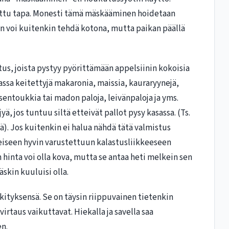
ittu tapa. Monesti tämä mäskääminen hoidetaan
in voi kuitenkin tehdä kotona, mutta paikan päällä
us, joista pystyy pyörittämään appelsiinin kokoisia
ssa keitettyjä makaronia, maissia, kauraryynejä,
sentoukkia tai madon paloja, leivänpaloja ja yms.
yä, jos tuntuu siltä etteivät pallot pysy kasassa. (Ts.
tä). Jos kuitenkin ei halua nähdä tätä valmistus
äheiseen hyvin varustettuun kalastusliikkeeseen
 hinta voi olla kova, mutta se antaa heti melkein sen
skin kuuluisi olla.
kityksensä. Se on täysin riippuvainen tietenkin
irtaus vaikuttavat. Hiekalla ja savella saa
en.