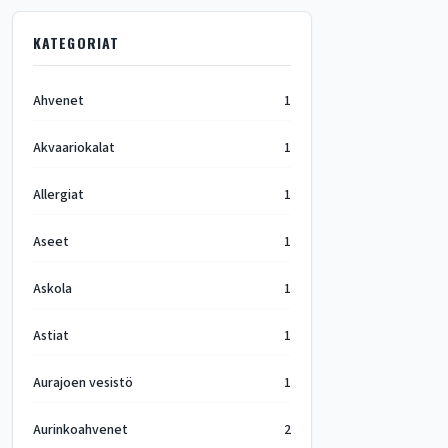
KATEGORIAT
Ahvenet
1
Akvaariokalat
1
Allergiat
1
Aseet
1
Askola
1
Astiat
1
Aurajoen vesistö
1
Aurinkoahvenet
2