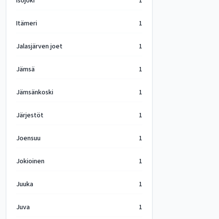
Isojoki
1
Itämeri
1
Jalasjärven joet
1
Jämsä
1
Jämsänkoski
1
Järjestöt
1
Joensuu
1
Jokioinen
1
Juuka
1
Juva
1