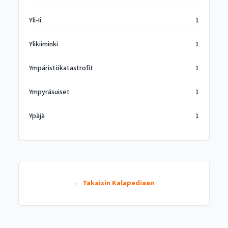
Yli-Ii
1
Ylikiiminki
1
Ympäristökatastrofit
1
Ympyräsuiset
1
Ypäjä
1
← Takaisin Kalapediaan