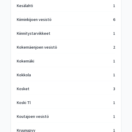
Kesälahti
1
Kiiminkijoen vesistö
6
Kiinnitystarvikkeet
1
Kokemäenjoen vesistö
2
Kokemäki
1
Kokkola
1
Kosket
3
Koski Tl
1
Koutajoen vesistö
1
Kruunupyy
1