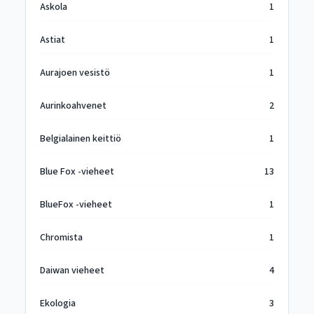
Askola
1
Astiat
1
Aurajoen vesistö
1
Aurinkoahvenet
2
Belgialainen keittiö
1
Blue Fox -vieheet
13
BlueFox -vieheet
1
Chromista
1
Daiwan vieheet
4
Ekologia
3