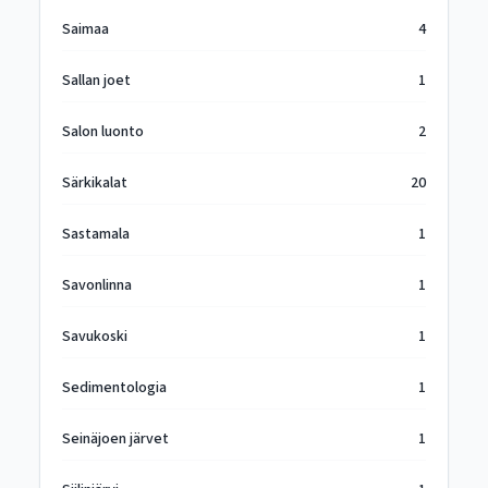
Saimaa
4
Sallan joet
1
Salon luonto
2
Särkikalat
20
Sastamala
1
Savonlinna
1
Savukoski
1
Sedimentologia
1
Seinäjoen järvet
1