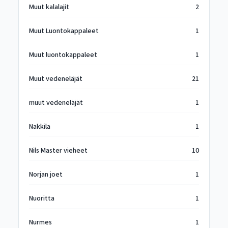
Muut kalalajit
2
Muut Luontokappaleet
1
Muut luontokappaleet
1
Muut vedeneläjät
21
muut vedeneläjät
1
Nakkila
1
Nils Master vieheet
10
Norjan joet
1
Nuoritta
1
Nurmes
1