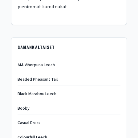
pienimmät kumitoukat.
SAMANKALTAISET
AM-Viherpuna Leech
Beaded Pheasant Tail
Black Marabou Leech
Booby
Casual Dress
Colourfull Leech