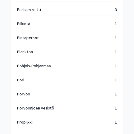
Pielisen reitti
3
Pilkintä
1
Pintaperhot
1
Plankton
1
Pohjois-Pohjanmaa
1
Pori
1
Porvoo
1
Porvoonjoen vesistö
1
Propilkki
1