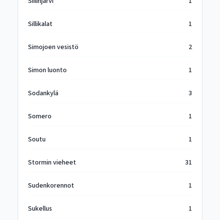
Siilinjärvi
1
Sillikalat
1
Simojoen vesistö
2
Simon luonto
1
Sodankylä
3
Somero
1
Soutu
1
Stormin vieheet
31
Sudenkorennot
1
Sukellus
1