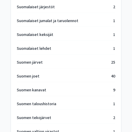
Suomalaiset järjestöt
2
Suomalaiset jumalat ja taruolennot
1
Suomalaiset keksijät
1
Suomalaiset lehdet
1
Suomen järvet
25
Suomen joet
40
Suomen kanavat
9
Suomen taloushistoria
1
Suomen tekojärvet
2
Suomen valtion virastot
1