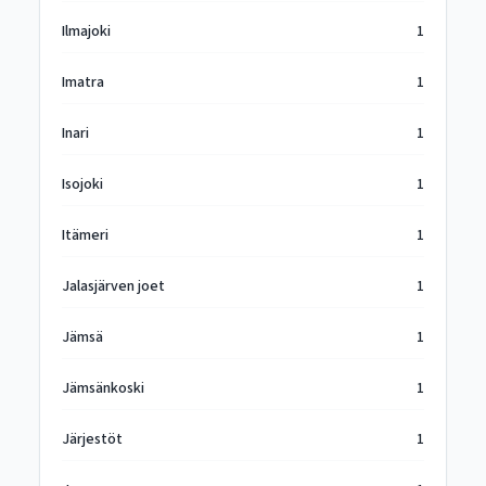
Ilmajoki
1
Imatra
1
Inari
1
Isojoki
1
Itämeri
1
Jalasjärven joet
1
Jämsä
1
Jämsänkoski
1
Järjestöt
1