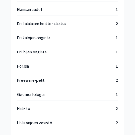
Eläinsairaudet
1
Eri kalalajien heittokalastus
2
Eri kalojen onginta
1
Eri lajien onginta
1
Forssa
1
Freeware-pelit
2
Geomorfologia
1
Halikko
2
Halikonjoen vesistö
2