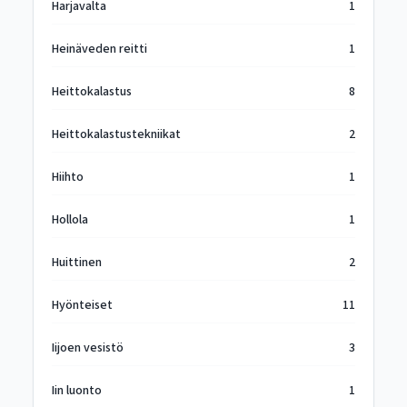
Harjavalta
1
Heinäveden reitti
1
Heittokalastus
8
Heittokalastustekniikat
2
Hiihto
1
Hollola
1
Huittinen
2
Hyönteiset
11
Iijoen vesistö
3
Iin luonto
1