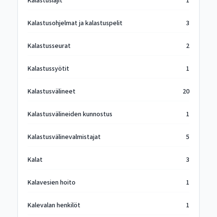
Kalastuslajit
1
Kalastusohjelmat ja kalastuspelit
3
Kalastusseurat
2
Kalastussyötit
1
Kalastusvälineet
20
Kalastusvälineiden kunnostus
1
Kalastusvälinevalmistajat
5
Kalat
3
Kalavesien hoito
1
Kalevalan henkilöt
1