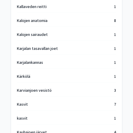
Kallaveden reitti
1
Kalojen anatomia
8
Kalojen sairaudet
1
Karjalan tasavallan joet
1
Karjalankannas
1
Kärkölä
1
Karvianjoen vesistö
3
Kasvit
7
kasvit
1
Kauhajoen järvet
4