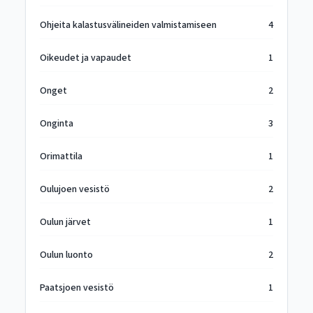
Ohjeita kalastusvälineiden valmistamiseen
4
Oikeudet ja vapaudet
1
Onget
2
Onginta
3
Orimattila
1
Oulujoen vesistö
2
Oulun järvet
1
Oulun luonto
2
Paatsjoen vesistö
1