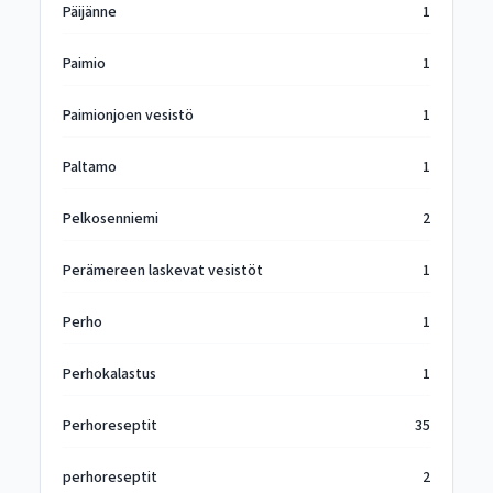
Päijänne
1
Paimio
1
Paimionjoen vesistö
1
Paltamo
1
Pelkosenniemi
2
Perämereen laskevat vesistöt
1
Perho
1
Perhokalastus
1
Perhoreseptit
35
perhoreseptit
2