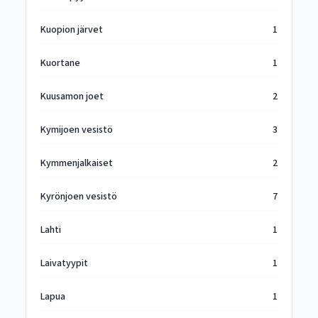
Kuopion järvet
1
Kuortane
1
Kuusamon joet
2
Kymijoen vesistö
3
Kymmenjalkaiset
2
Kyrönjoen vesistö
7
Lahti
1
Laivatyypit
1
Lapua
1