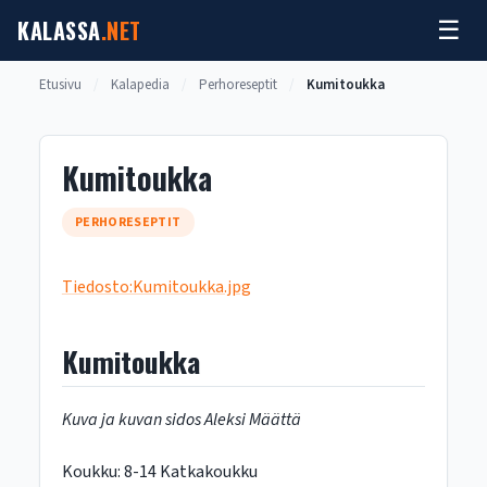
Siirry
KALASSA
.NET
☰
sisältöön
Etusivu
/
Kalapedia
/
Perhoreseptit
/
Kumitoukka
Kumitoukka
PERHORESEPTIT
Tiedosto:Kumitoukka.jpg‎
Kumitoukka
Kuva ja kuvan sidos Aleksi Määttä
Koukku: 8-14 Katkakoukku