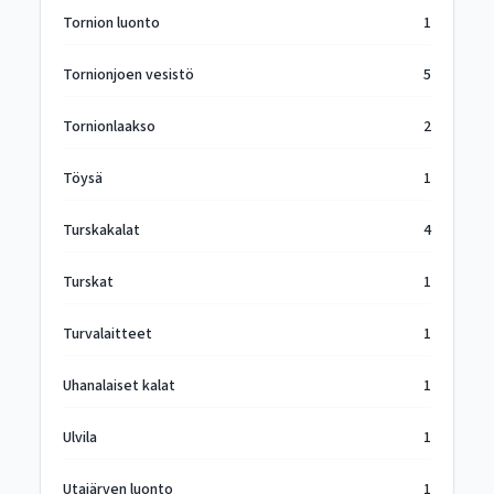
Tornion luonto
1
Tornionjoen vesistö
5
Tornionlaakso
2
Töysä
1
Turskakalat
4
Turskat
1
Turvalaitteet
1
Uhanalaiset kalat
1
Ulvila
1
Utajärven luonto
1