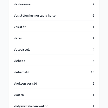
Vesiliikenne
2
Vesistöjen kunnostus ja hoito
6
Vesistöt
1
Veteli
1
Vetouistelu
4
Vieheet
6
Viehemallit
19
Vuoksen vesistö
2
Vuotto
1
Yhdysvaltalainen keittiö
1