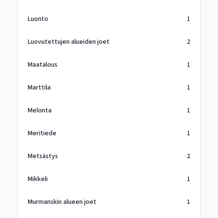
Luonto
1
Luovutettujen alueiden joet
2
Maatalous
1
Marttila
1
Melonta
1
Meritiede
1
Metsästys
2
Mikkeli
1
Murmanskin alueen joet
1