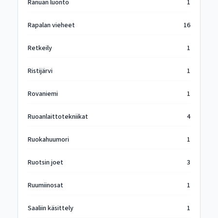
Ranuan luonto
1
Rapalan vieheet
16
Retkeily
1
Ristijärvi
1
Rovaniemi
1
Ruoanlaittotekniikat
4
Ruokahuumori
1
Ruotsin joet
3
Ruumiinosat
1
Saaliin käsittely
1