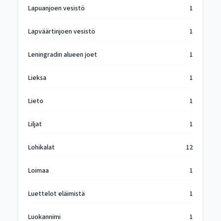
Lapuanjoen vesistö
1
Lapväärtinjoen vesistö
1
Leningradin alueen joet
1
Lieksa
1
Lieto
1
Liljat
1
Lohikalat
12
Loimaa
1
Luettelot eläimistä
1
Luokannimi
1