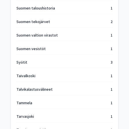
Suomen taloushistoria
1
Suomen tekojärvet
2
Suomen valtion virastot
1
Suomen vesistöt
1
Syötit
3
Taivalkoski
1
Talvikalastusvälineet
1
Tammela
1
Tarvasjoki
1