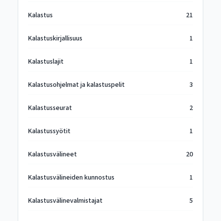
Kalastus
21
Kalastuskirjallisuus
1
Kalastuslajit
1
Kalastusohjelmat ja kalastuspelit
3
Kalastusseurat
2
Kalastussyötit
1
Kalastusvälineet
20
Kalastusvälineiden kunnostus
1
Kalastusvälinevalmistajat
5