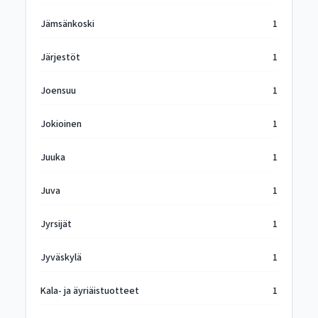
Jämsänkoski
1
Järjestöt
1
Joensuu
1
Jokioinen
1
Juuka
1
Juva
1
Jyrsijät
1
Jyväskylä
1
Kala- ja äyriäistuotteet
1