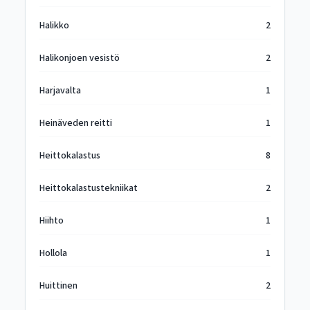
Halikko
2
Halikonjoen vesistö
2
Harjavalta
1
Heinäveden reitti
1
Heittokalastus
8
Heittokalastustekniikat
2
Hiihto
1
Hollola
1
Huittinen
2