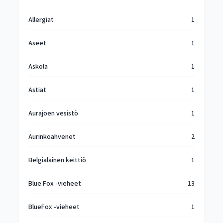
Allergiat
1
Aseet
1
Askola
1
Astiat
1
Aurajoen vesistö
1
Aurinkoahvenet
2
Belgialainen keittiö
1
Blue Fox -vieheet
13
BlueFox -vieheet
1