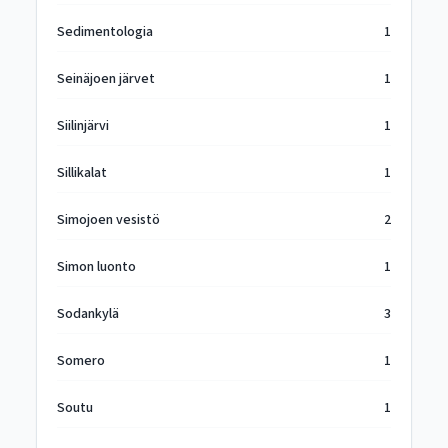
Sedimentologia
1
Seinäjoen järvet
1
Siilinjärvi
1
Sillikalat
1
Simojoen vesistö
2
Simon luonto
1
Sodankylä
3
Somero
1
Soutu
1