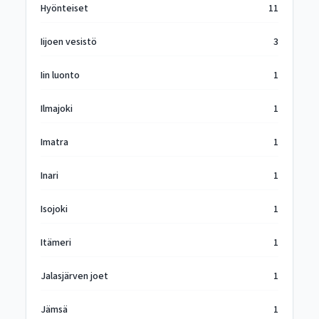
Hyönteiset
11
Iijoen vesistö
3
Iin luonto
1
Ilmajoki
1
Imatra
1
Inari
1
Isojoki
1
Itämeri
1
Jalasjärven joet
1
Jämsä
1