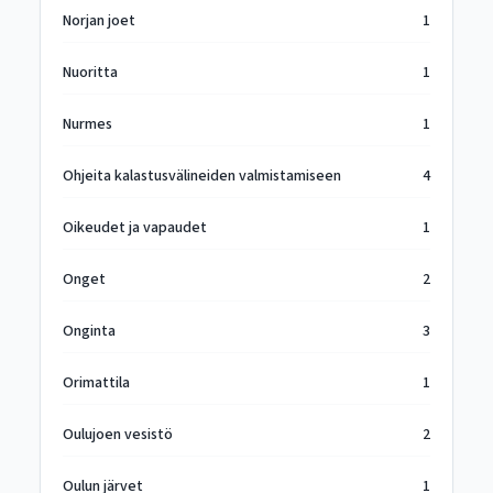
Norjan joet
1
Nuoritta
1
Nurmes
1
Ohjeita kalastusvälineiden valmistamiseen
4
Oikeudet ja vapaudet
1
Onget
2
Onginta
3
Orimattila
1
Oulujoen vesistö
2
Oulun järvet
1