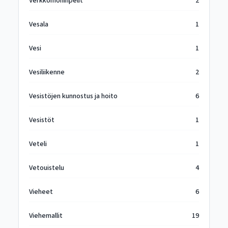
Verkkomoninpelit
2
Vesala
1
Vesi
1
Vesiliikenne
2
Vesistöjen kunnostus ja hoito
6
Vesistöt
1
Veteli
1
Vetouistelu
4
Vieheet
6
Viehemallit
19