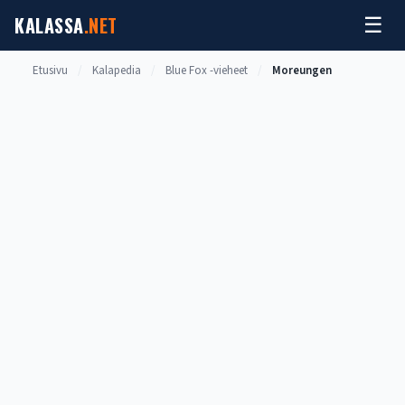
Siirry
KALASSA
.NET
☰
sisältöön
Etusivu
/
Kalapedia
/
Blue Fox -vieheet
/
Moreungen