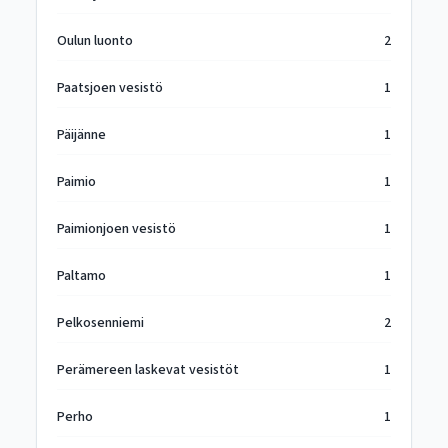
Oulun luonto
2
Paatsjoen vesistö
1
Päijänne
1
Paimio
1
Paimionjoen vesistö
1
Paltamo
1
Pelkosenniemi
2
Perämereen laskevat vesistöt
1
Perho
1