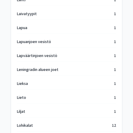
Lahti
1
Laivatyypit
1
Lapua
1
Lapuanjoen vesistö
1
Lapväärtinjoen vesistö
1
Leningradin alueen joet
1
Lieksa
1
Lieto
1
Liljat
1
Lohikalat
12