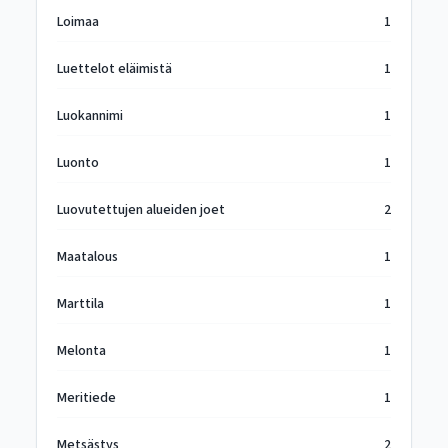
Loimaa
1
Luettelot eläimistä
1
Luokannimi
1
Luonto
1
Luovutettujen alueiden joet
2
Maatalous
1
Marttila
1
Melonta
1
Meritiede
1
Metsästys
2