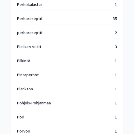
Perhokalastus
1
Perhoreseptit
35
perhoreseptit
2
Pielisen reitti
3
Pilkintä
1
Pintaperhot
1
Plankton
1
Pohjois-Pohjanmaa
1
Pori
1
Porvoo
1