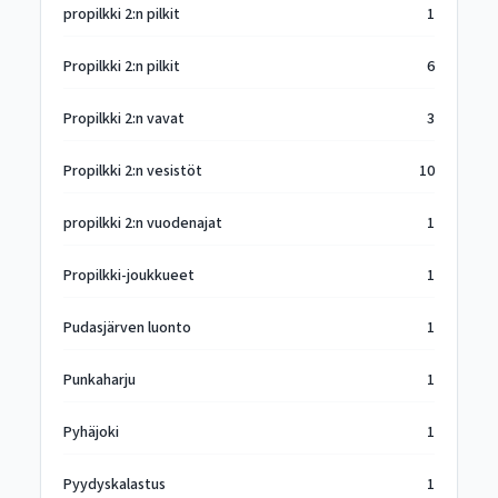
propilkki 2:n pilkit
1
Propilkki 2:n pilkit
6
Propilkki 2:n vavat
3
Propilkki 2:n vesistöt
10
propilkki 2:n vuodenajat
1
Propilkki-joukkueet
1
Pudasjärven luonto
1
Punkaharju
1
Pyhäjoki
1
Pyydyskalastus
1