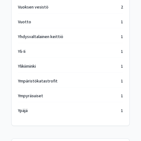
Vuoksen vesistö
2
Vuotto
1
Yhdysvaltalainen keittiö
1
Yli-Ii
1
Ylikiiminki
1
Ympäristökatastrofit
1
Ympyräsuiset
1
Ypäjä
1