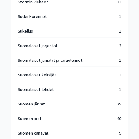
Stormin vieheet
31
Sudenkorennot
1
Sukellus
1
Suomalaiset järjestöt
2
Suomalaiset jumalat ja taruolennot
1
Suomalaiset keksijät
1
Suomalaiset lehdet
1
Suomen järvet
25
Suomen joet
40
Suomen kanavat
9