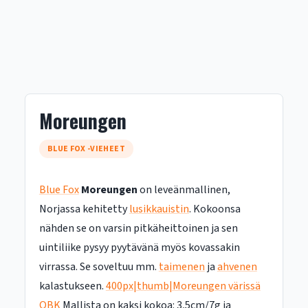
Moreungen
BLUE FOX -VIEHEET
Blue Fox
Moreungen
on leveänmallinen,
Norjassa kehitetty
lusikkauistin
. Kokoonsa
nähden se on varsin pitkäheittoinen ja sen
uintiliike pysyy pyytävänä myös kovassakin
virrassa. Se soveltuu mm.
taimenen
ja
ahvenen
kalastukseen.
400px|thumb|Moreungen värissä
OBK
Mallista on kaksi kokoa: 3,5cm/7g ja