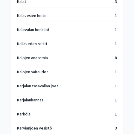
Kalat
3
Kalavesien hoito
1
Kalevalan henkilöt
1
Kallaveden reitti
1
Kalojen anatomia
8
Kalojen sairaudet
1
Karjalan tasavallan joet
1
Karjalankannas
1
Kärkölä
1
Karvianjoen vesistö
3