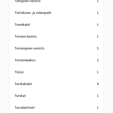
Tenojoen vesistö
1
Tietokone- ja videopelit
1
Tonnikalat
1
Tornion luonto
1
Tornionjoen vesistö
5
Tornionlaakso
2
Töysä
1
Turskakalat
4
Turskat
1
Turvalaitteet
1