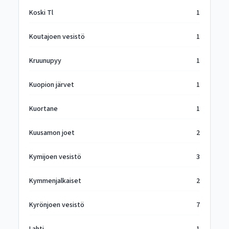
Koski Tl
1
Koutajoen vesistö
1
Kruunupyy
1
Kuopion järvet
1
Kuortane
1
Kuusamon joet
2
Kymijoen vesistö
3
Kymmenjalkaiset
2
Kyrönjoen vesistö
7