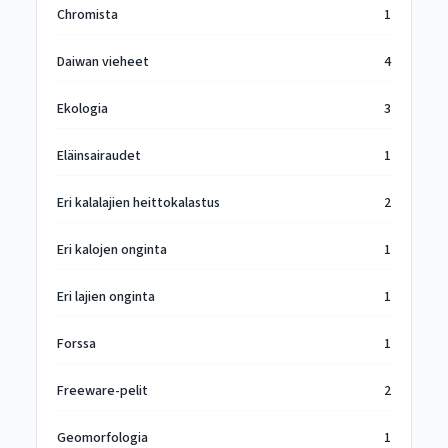
Chromista
1
Daiwan vieheet
4
Ekologia
3
Eläinsairaudet
1
Eri kalalajien heittokalastus
2
Eri kalojen onginta
1
Eri lajien onginta
1
Forssa
1
Freeware-pelit
2
Geomorfologia
1