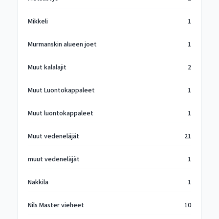
Mikkeli
1
Murmanskin alueen joet
1
Muut kalalajit
2
Muut Luontokappaleet
1
Muut luontokappaleet
1
Muut vedeneläjät
21
muut vedeneläjät
1
Nakkila
1
Nils Master vieheet
10