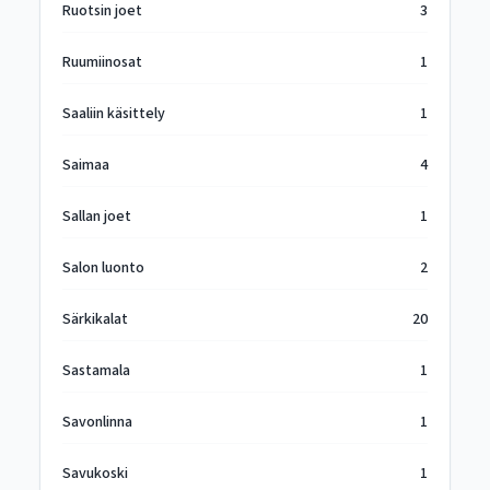
Ruotsin joet
3
Ruumiinosat
1
Saaliin käsittely
1
Saimaa
4
Sallan joet
1
Salon luonto
2
Särkikalat
20
Sastamala
1
Savonlinna
1
Savukoski
1