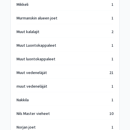
Mikkeli
1
Murmanskin alueen joet
1
Muut kalalajit
2
Muut Luontokappaleet
1
Muut luontokappaleet
1
Muut vedeneläjät
21
muut vedeneläjät
1
Nakkila
1
Nils Master vieheet
10
Norjan joet
1