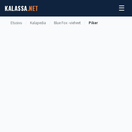
Siirry
KALASSA
.NET
☰
sisältöön
Etusivu
/
Kalapedia
/
Blue Fox -vieheet
/
Piker