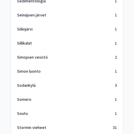
Sedimentologia
1
Seinäjoen järvet
1
Siilinjärvi
1
Sillikalat
1
Simojoen vesistö
2
Simon luonto
1
Sodankylä
3
Somero
1
Soutu
1
Stormin vieheet
31