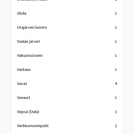
Ulvila
1
Utajärven luonto
1
Vaalan järvet
1
Vakuutustoimi
1
Varkaus
1
Vavat
4
Veneet
1
Vepsä (Oulu)
1
Verkkomoninpelit
2