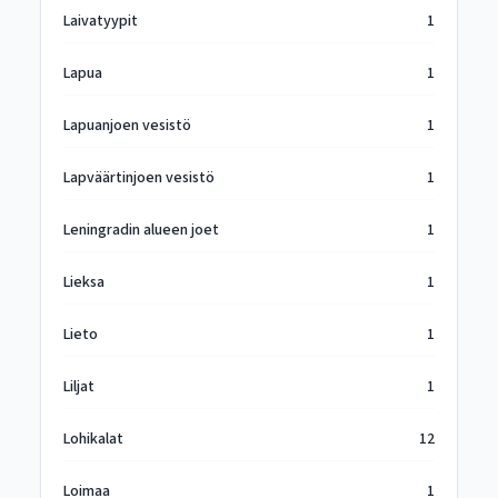
Laivatyypit
1
Lapua
1
Lapuanjoen vesistö
1
Lapväärtinjoen vesistö
1
Leningradin alueen joet
1
Lieksa
1
Lieto
1
Liljat
1
Lohikalat
12
Loimaa
1