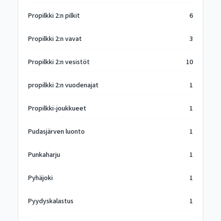
Propilkki 2:n pilkit
6
Propilkki 2:n vavat
3
Propilkki 2:n vesistöt
10
propilkki 2:n vuodenajat
1
Propilkki-joukkueet
1
Pudasjärven luonto
1
Punkaharju
1
Pyhäjoki
1
Pyydyskalastus
1