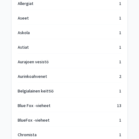
Allergiat
1
Aseet
1
Askola
1
Astiat
1
Aurajoen vesistö
1
Aurinkoahvenet
2
Belgialainen keittiö
1
Blue Fox -vieheet
13
BlueFox -vieheet
1
Chromista
1