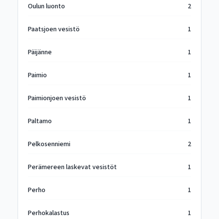
Oulun luonto
2
Paatsjoen vesistö
1
Päijänne
1
Paimio
1
Paimionjoen vesistö
1
Paltamo
1
Pelkosenniemi
2
Perämereen laskevat vesistöt
1
Perho
1
Perhokalastus
1