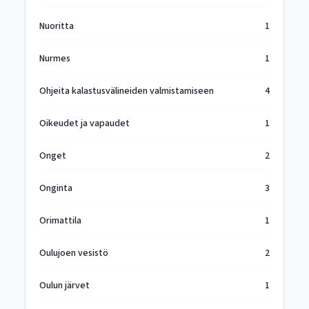
Nuoritta
1
Nurmes
1
Ohjeita kalastusvälineiden valmistamiseen
4
Oikeudet ja vapaudet
1
Onget
2
Onginta
3
Orimattila
1
Oulujoen vesistö
2
Oulun järvet
1