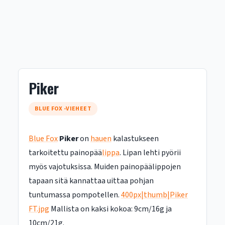
Piker
BLUE FOX -VIEHEET
Blue Fox
Piker
on
hauen
kalastukseen
tarkoitettu painopää
lippa
. Lipan lehti pyörii
myös vajotuksissa. Muiden painopäälippojen
tapaan sitä kannattaa uittaa pohjan
tuntumassa pompotellen.
400px|thumb|Piker
FT.jpg
Mallista on kaksi kokoa: 9cm/16g ja
10cm/21g.