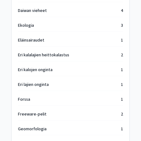
Daiwan vieheet
4
Ekologia
3
Eläinsairaudet
1
Eri kalalajien heittokalastus
2
Eri kalojen onginta
1
Eri lajien onginta
1
Forssa
1
Freeware-pelit
2
Geomorfologia
1