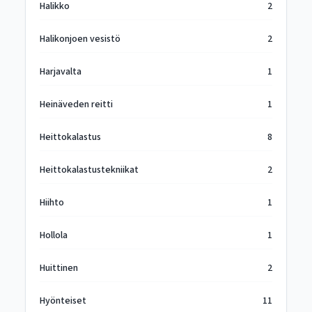
Halikko
2
Halikonjoen vesistö
2
Harjavalta
1
Heinäveden reitti
1
Heittokalastus
8
Heittokalastustekniikat
2
Hiihto
1
Hollola
1
Huittinen
2
Hyönteiset
11