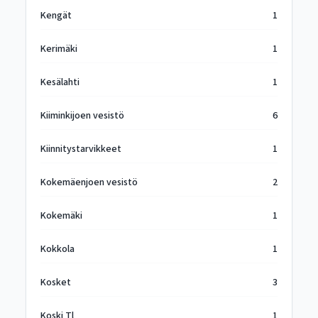
Kengät
1
Kerimäki
1
Kesälahti
1
Kiiminkijoen vesistö
6
Kiinnitystarvikkeet
1
Kokemäenjoen vesistö
2
Kokemäki
1
Kokkola
1
Kosket
3
Koski Tl
1