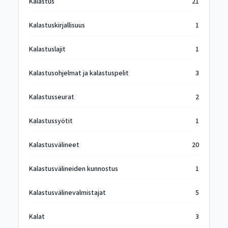
Kalastus
21
Kalastuskirjallisuus
1
Kalastuslajit
1
Kalastusohjelmat ja kalastuspelit
3
Kalastusseurat
2
Kalastussyötit
1
Kalastusvälineet
20
Kalastusvälineiden kunnostus
1
Kalastusvälinevalmistajat
5
Kalat
3