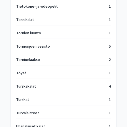
Tietokone- ja videopelit
1
Tonnikalat
1
Tornion luonto
1
Tornionjoen vesistö
5
Tornionlaakso
2
Töysä
1
Turskakalat
4
Turskat
1
Turvalaitteet
1
Uhanalaiset kalat
1