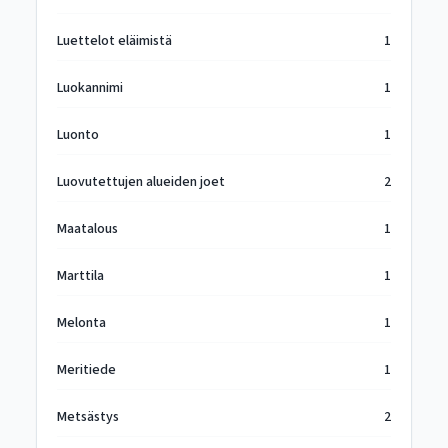
Luettelot eläimistä
1
Luokannimi
1
Luonto
1
Luovutettujen alueiden joet
2
Maatalous
1
Marttila
1
Melonta
1
Meritiede
1
Metsästys
2