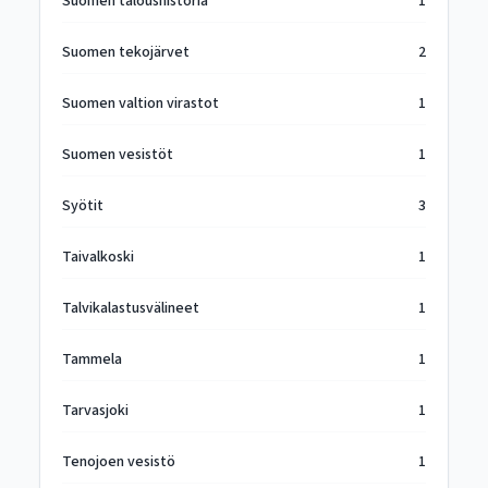
Suomen taloushistoria
1
Suomen tekojärvet
2
Suomen valtion virastot
1
Suomen vesistöt
1
Syötit
3
Taivalkoski
1
Talvikalastusvälineet
1
Tammela
1
Tarvasjoki
1
Tenojoen vesistö
1