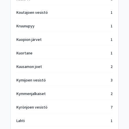
Koutajoen vesistö
1
Kruunupyy
1
Kuopion järvet
1
Kuortane
1
Kuusamon joet
2
Kymijoen vesistö
3
Kymmenjalkaiset
2
Kyrönjoen vesistö
7
Lahti
1