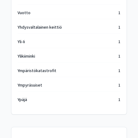
Vuotto
1
Yhdysvaltalainen keittiö
1
Yli-Ii
1
Ylikiiminki
1
Ympäristökatastrofit
1
Ympyräsuiset
1
Ypäjä
1