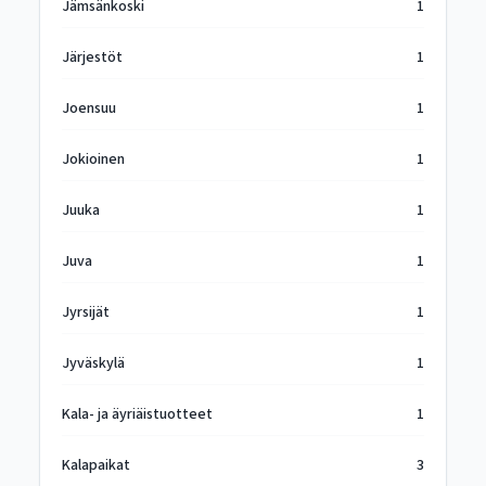
Jämsänkoski
1
Järjestöt
1
Joensuu
1
Jokioinen
1
Juuka
1
Juva
1
Jyrsijät
1
Jyväskylä
1
Kala- ja äyriäistuotteet
1
Kalapaikat
3