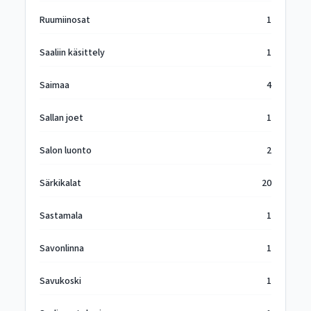
Ruumiinosat
1
Saaliin käsittely
1
Saimaa
4
Sallan joet
1
Salon luonto
2
Särkikalat
20
Sastamala
1
Savonlinna
1
Savukoski
1