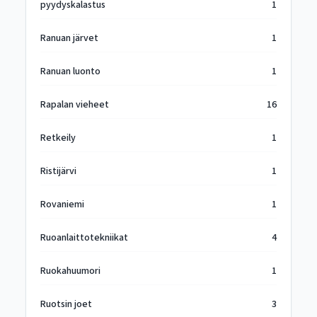
pyydyskalastus
1
Ranuan järvet
1
Ranuan luonto
1
Rapalan vieheet
16
Retkeily
1
Ristijärvi
1
Rovaniemi
1
Ruoanlaittotekniikat
4
Ruokahuumori
1
Ruotsin joet
3