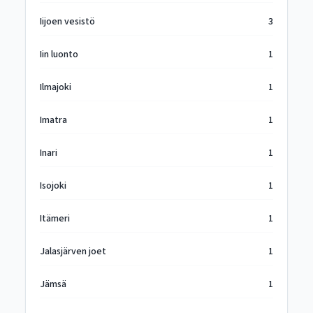
Iijoen vesistö
3
Iin luonto
1
Ilmajoki
1
Imatra
1
Inari
1
Isojoki
1
Itämeri
1
Jalasjärven joet
1
Jämsä
1