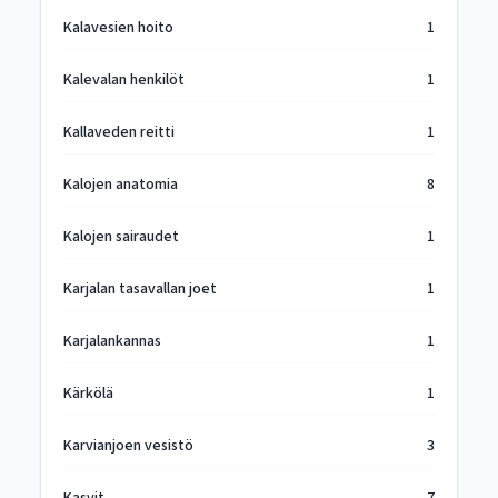
Kalavesien hoito
1
Kalevalan henkilöt
1
Kallaveden reitti
1
Kalojen anatomia
8
Kalojen sairaudet
1
Karjalan tasavallan joet
1
Karjalankannas
1
Kärkölä
1
Karvianjoen vesistö
3