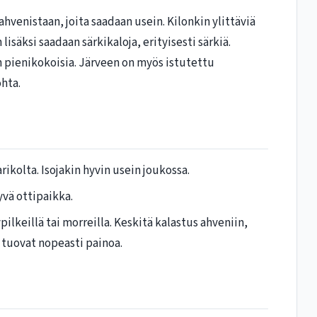
ahvenistaan, joita saadaan usein. Kilonkin ylittäviä
lisäksi saadaan särkikaloja, erityisesti särkiä.
n pienikokoisia. Järveen on myös istutettu
ohta.
rikolta. Isojakin hyvin usein joukossa.
vä ottipaikka.
pilkeillä tai morreilla. Keskitä kalastus ahveniin,
t tuovat nopeasti painoa.