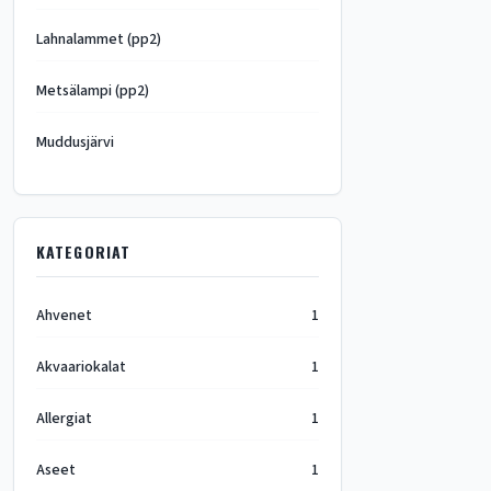
Lahnalammet (pp2)
Metsälampi (pp2)
Muddusjärvi
KATEGORIAT
Ahvenet
1
Akvaariokalat
1
Allergiat
1
Aseet
1