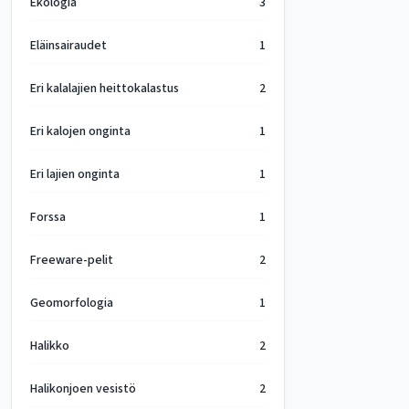
Ekologia
3
Eläinsairaudet
1
Eri kalalajien heittokalastus
2
Eri kalojen onginta
1
Eri lajien onginta
1
Forssa
1
Freeware-pelit
2
Geomorfologia
1
Halikko
2
Halikonjoen vesistö
2