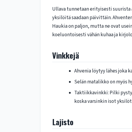
Ullava tunnetaan erityisesti suurista 
yksilöitä saadaan päivittäin. Ahventen 
Haukia on paljon, mutta ne ovat usei
koeluontoisesti vähän kuhaa ja kirjol
Vinkkejä
Ahvenia löytyy lähes joka ka
Selän matalikko on myös hy
Taktiikkavinkki: Pilki pysty
koska varsinkin isot yksilö
Lajisto