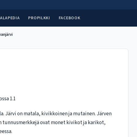
ALAPEDIA
PROPILKKI
FACEBOOK
vanjärvi
ossa 1.1
la. Järvi on matala, kivikkoinen ja mutainen. Järven
n tunnusmerkkejä ovat monet kivikot ja karikot,
eessa.