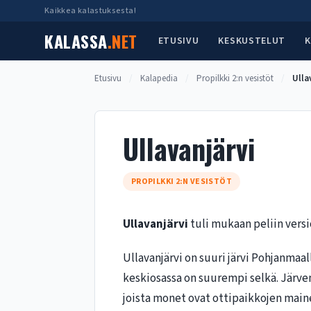
Siirry
Kaikkea kalastuksesta!
sisältöön
KALASSA
.NET
ETUSIVU
KESKUSTELUT
K
Etusivu
/
Kalapedia
/
Propilkki 2:n vesistöt
/
Ulla
Ullavanjärvi
PROPILKKI 2:N VESISTÖT
Ullavanjärvi
tuli mukaan peliin versi
Ullavanjärvi on suuri järvi Pohjanmaal
keskiosassa on suurempi selkä. Järve
joista monet ovat ottipaikkojen main