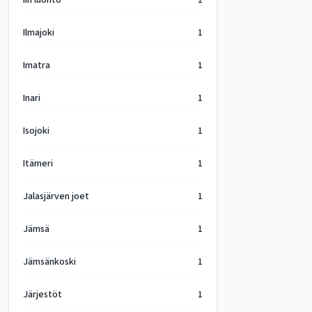
Iin luonto
1
Ilmajoki
1
Imatra
1
Inari
1
Isojoki
1
Itämeri
1
Jalasjärven joet
1
Jämsä
1
Jämsänkoski
1
Järjestöt
1