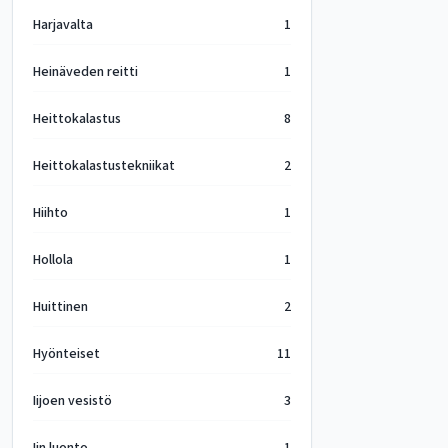
Harjavalta
1
Heinäveden reitti
1
Heittokalastus
8
Heittokalastustekniikat
2
Hiihto
1
Hollola
1
Huittinen
2
Hyönteiset
11
Iijoen vesistö
3