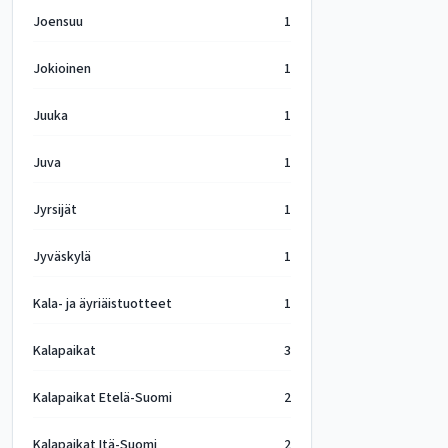
Joensuu
1
Jokioinen
1
Juuka
1
Juva
1
Jyrsijät
1
Jyväskylä
1
Kala- ja äyriäistuotteet
1
Kalapaikat
3
Kalapaikat Etelä-Suomi
2
Kalapaikat Itä-Suomi
2