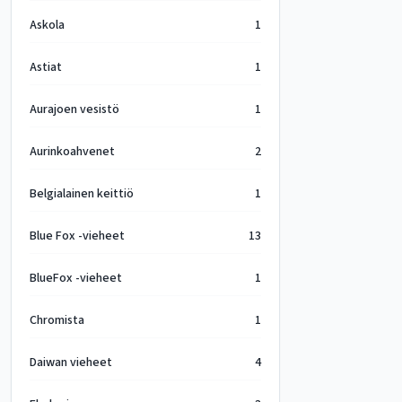
Askola
1
Astiat
1
Aurajoen vesistö
1
Aurinkoahvenet
2
Belgialainen keittiö
1
Blue Fox -vieheet
13
BlueFox -vieheet
1
Chromista
1
Daiwan vieheet
4