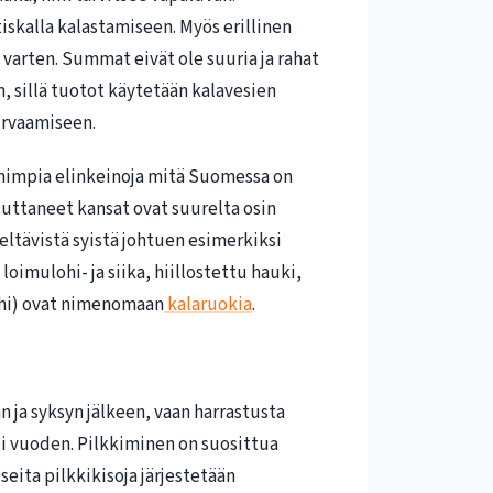
tiskalla kalastamiseen. Myös erillinen
varten. Summat eivät ole suuria ja rahat
 sillä tuotot käytetään kalavesien
urvaamiseen.
himpia elinkeinoja mitä Suomessa on
uttaneet kansat ovat suurelta osin
eltävistä syistä johtuen esimerkiksi
imulohi- ja siika, hiillostettu hauki,
lohi) ovat nimenomaan
kalaruokia
.
n ja syksyn jälkeen, vaan harrastusta
pi vuoden. Pilkkiminen on suosittua
seita pilkkikisoja järjestetään