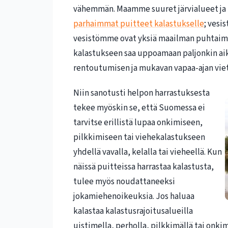
vähemmän. Maamme suuret järvialueet ja 
parhaimmat puitteet kalastukselle
; vesi
vesistömme ovat yksiä maailman puhtaim
kalastukseen saa uppoamaan paljonkin aika
rentoutumisen ja mukavan vapaa-ajan viet
Niin sanotusti helpon harrastuksesta
tekee myöskin se, että Suomessa ei
tarvitse erillistä lupaa onkimiseen,
pilkkimiseen tai viehekalastukseen
yhdellä vavalla, kelalla tai vieheellä. Kun
näissä puitteissa harrastaa kalastusta,
tulee myös noudattaneeksi
jokamiehenoikeuksia. Jos haluaa
kalastaa kalastusrajoitusalueilla
uistimella, perholla, pilkkimällä tai onkim