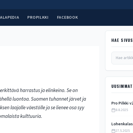
ALAPEDIA
PROPILKKI
FACEBOOK
HAE SIVU
UUSIMMAT
erkittävä harrastus ja elinkeino. Se on
 lähellä luontoa. Suomen tuhannet järvet ja
Pro Pilkki v
en laajalle väestölle ja se lienee osa syy
8.8.2025
uomalaista kulttuuria.
Lohenkalas
27.5.2025