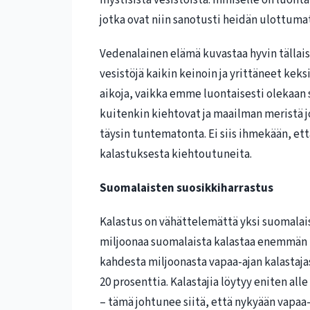
mystisistä vesistöistä. Ihmiselle on luonta
jotka ovat niin sanotusti heidän ulottuma
Vedenalainen elämä kuvastaa hyvin tällais
vesistöjä kaikin keinoin ja yrittäneet kek
aikoja, vaikka emme luontaisesti olekaan s
kuitenkin kiehtovat ja maailman meristä j
täysin tuntematonta. Ei siis ihmekään, ett
kalastuksesta kiehtoutuneita.
Suomalaisten suosikkiharrastus
Kalastus on vähättelemättä yksi suomalais
miljoonaa suomalaista kalastaa enemmän t
kahdesta miljoonasta vapaa-ajan kalastajas
20 prosenttia. Kalastajia löytyy eniten alle
– tämä johtunee siitä, että nykyään vapa