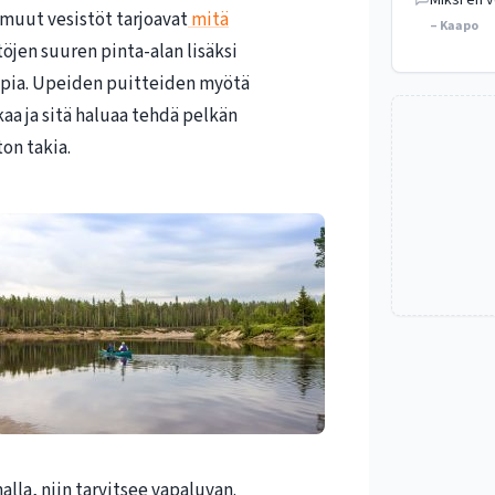
Miksi en v
muut vesistöt tarjoavat
mitä
– Kaapo
stöjen suuren pinta-alan lisäksi
pia. Upeiden puitteiden myötä
a ja sitä haluaa tehdä pelkän
on takia.
alla, niin tarvitsee vapaluvan.