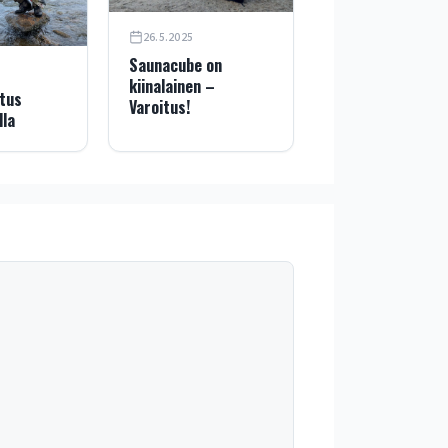
26.5.2025
Saunacube on
kiinalainen –
tus
Varoitus!
lla