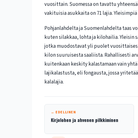
vuosittain. Suomessa on tavattu yhteensä n
vakituisia asukkaita on 71 lajia. Yleisimpiä
Pohjanlahdelta ja Suomenlahdelta taas voi 
kuten silakkaa, lohta ja kilohailia. Yleisin
jotka muodostavat yli puolet vuosittaises
kilon suuruisesta saaliista. Rahallisesti ar
kuitenkaan keskity kalastamaan vain yhtä l
lajikalastusta, eli fongausta, jossa yrit
kalalajia.
← EDELLINEN
Kirjolohen ja ahvenen pilkkiminen