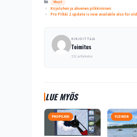
Kategoriat
Muut
Kirjolohen ja ahvenen pilkkiminen
Pro Pilkki 2 update is now available also for o
KIRJOITTAJA
Toimitus
151 artikkelia
LUE MYÖS
PROPILKKI
YLEINEN