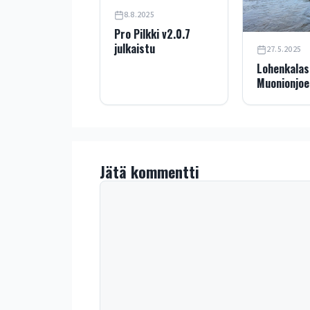
8.8.2025
Pro Pilkki v2.0.7
julkaistu
27.5.2025
Lohenkalas
Muonionjoe
Jätä kommentti
Kommentti