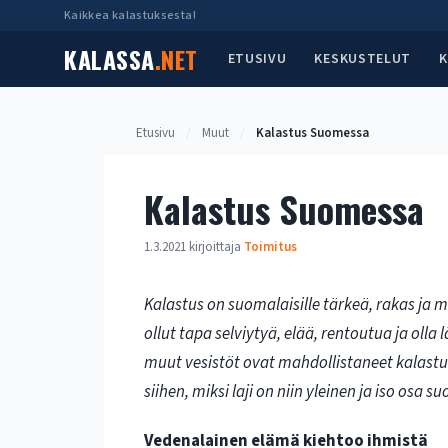
Siirry
Kaikkea kalastuksesta!
sisältöön
KALASSA
.NET
ETUSIVU
KESKUSTELUT
K
Etusivu
/
Muut
/
Kalastus Suomessa
Kalastus Suomessa
1.3.2021
kirjoittaja
Toimitus
Kalastus on suomalaisille tärkeä, rakas ja m
ollut tapa selviytyä, elää, rentoutua ja olla
muut vesistöt ovat mahdollistaneet kalastuks
siihen, miksi laji on niin yleinen ja iso osa s
Vedenalainen elämä kiehtoo ihmistä