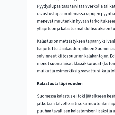
Pyydyslupaa taas tarvitaan verkolla tai ka
ravustuslupa on olemassa rapujen pyyntiä 
menevät muutenkin hyvään tarkoitukseen,
ylläpitoon ja kalastusmahdollisuuksien t
Kalastus on metsästyksen tapaan yksi van
harjoitettu. Jääkauden jälkeen Suomen as
selvinneet kiitos suurien kalakantojen. Ed
monet suomalaiset klassikkoruoat (kuten lo
muikut ja esimerkiksi graavattu siika ja 
Kalastusta läpi vuoden
Suomessa kalastus ei toki jää sikseen kesä
jatketaan talvelle asti sekä muutenkin lä
puuhaa tavallisen kalastamisen lisäksi ja u