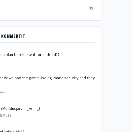
11
 KOMMENTIT
ou plan to release it for android??
 not download the game Useing Panda security and they
ahn
 (Muddusjarvi - gArling)
63 RUS)