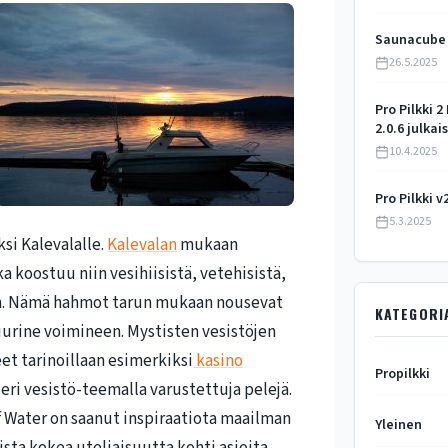
Saunacube o
26.5.2025
Pro Pilkki 2
2.0.6 julkai
10.4.2025
Pro Pilkki v
5.3.2025
si Kalevalalle.
Kalevalan
mukaan
 koostuu niin vesihiisistä, vetehisistä,
in. Nämä hahmot tarun mukaan nousevat
KATEGORI
suurine voimineen. Mystisten vesistöjen
et tarinoillaan esimerkiksi
kasino
Propilkki
eri vesistö-teemalla varustettuja pelejä.
 Water on saanut inspiraatiota maailman
Yleinen