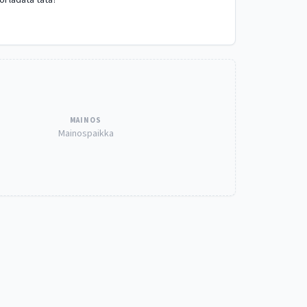
oi ladata tätä?
MAINOS
Mainospaikka