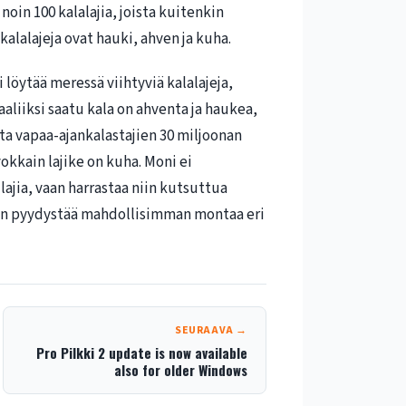
oin 100 kalalajia, joista kuitenkin
 kalalajeja ovat hauki, ahven ja kuha.
löytää meressä viihtyviä kalalajeja,
 saaliiksi saatu kala on ahventa ja haukea,
ta vapaa-ajankalastajien 30 miljoonan
vokkain lajike on kuha. Moni ei
ajia, vaan harrastaa niin kutsuttua
etään pyydystää mahdollisimman montaa eri
SEURAAVA →
Pro Pilkki 2 update is now available
also for older Windows