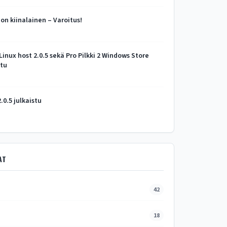
n kiinalainen – Varoitus!
 Linux host 2.0.5 sekä Pro Pilkki 2 Windows Store
stu
2.0.5 julkaistu
AT
42
18