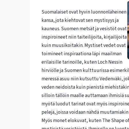
Suomalaiset ovat hyvin luonnonläheinen
kansa, jota kiehtovat sen mystisyys ja
kauneus. Suomen metsät ja vesistöt ovat
inspiroineet niin taiteilijoita, kirjailijoita
kuin muusikoitakin. Mystiset vedet ovat
toimineet inspiraationa läpi maailman
erilaisille tarinoille, kuten Loch Nessin
hirviölle ja Suomen kulttuurissa esimerkik
meressä asuu niin kutsuttu Vedenväki, joka
veden neidoista kuin pienistä miehistäk
silloin tällöin maalle auttamaan ihmisiä 
myötä luodut tarinat ovat myös inspiroine
pelejä, joissa voidaan nähdä muutamiakin 
Myös monet elokuvat, kuten The Shape of