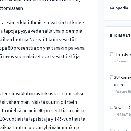
ista kokea uteliaisuutta kohti asioita,
ttomissaan.
Kalapedia
ta esimerkkiä. Ihmiset ovatkin tutkineet
siä tapoja pysyä veden alla yhä pidempiä
UUSIMMAT
iihen luotuja. Vesistöt kuin vesistöt
opa 80 prosenttia on yhä tänäkin päivänä
Then do y
ä myös suomalaiset ovat vesistöistä ja
– Dennis
Still can
claim…
– Wayne H
ten suosikkiharrastuksista – noin kaksi
ai vähemmän. Näistä suurin piirtein
New fish?
ta miehiä on noin 40 prosenttia ja naisia
– MARAT (
 10-vuotiaista lapsista ja yli 45-vuotiaista
a-aikaa tuntuu olevan yhä vähemmän ja