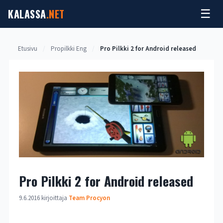
Siirry
KALASSA
.NET
☰
sisältöön
Etusivu
/
Propilkki Eng
/
Pro Pilkki 2 for Android released
Pro Pilkki 2 for Android released
9.6.2016
kirjoittaja
Team Procyon