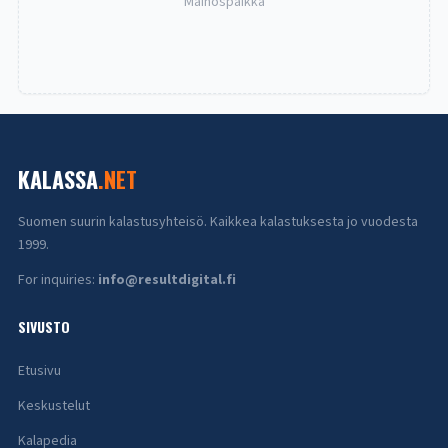
Mainospaikka
KALASSA
.NET
Suomen suurin kalastusyhteisö. Kaikkea kalastuksesta jo vuodesta
1999.
For inquiries:
info@resultdigital.fi
SIVUSTO
Etusivu
Keskustelut
Kalapedia