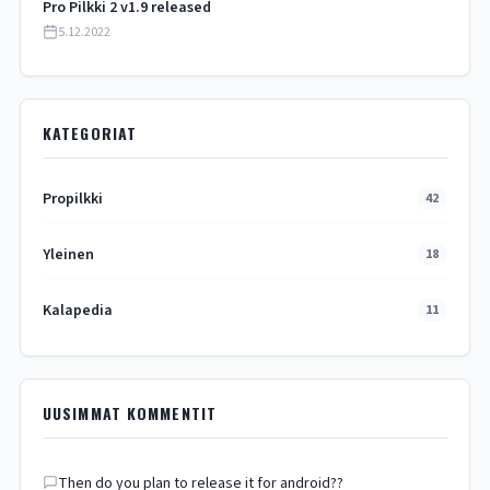
Pro Pilkki 2 v1.9 released
5.12.2022
KATEGORIAT
Propilkki
42
Yleinen
18
Kalapedia
11
UUSIMMAT KOMMENTIT
Then do you plan to release it for android??