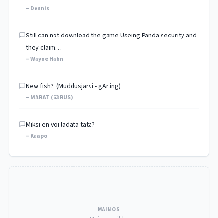
– Dennis
Still can not download the game Useing Panda security and
they claim…
– Wayne Hahn
New fish? (Muddusjarvi - gArling)
– MARAT (63 RUS)
Miksi en voi ladata tätä?
– Kaapo
MAINOS