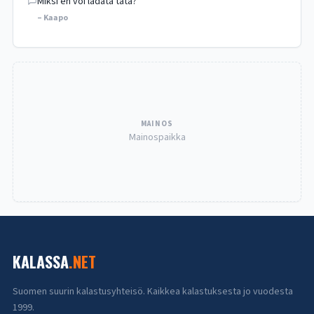
Miksi en voi ladata tätä?
– Kaapo
MAINOS
Mainospaikka
KALASSA
.NET
Suomen suurin kalastusyhteisö. Kaikkea kalastuksesta jo vuodesta
1999.