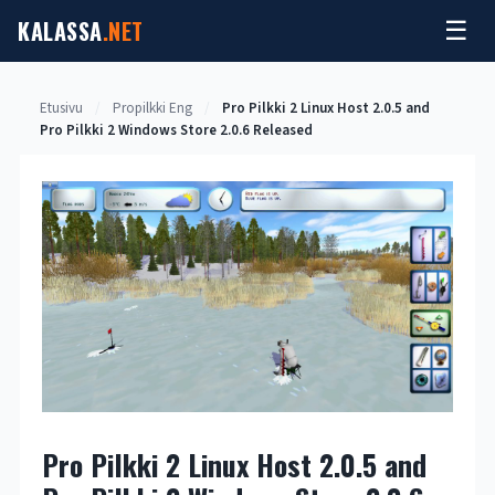
Siirry
KALASSA
.NET
☰
sisältöön
Etusivu
/
Propilkki Eng
/
Pro Pilkki 2 Linux Host 2.0.5 and
Pro Pilkki 2 Windows Store 2.0.6 Released
Pro Pilkki 2 Linux Host 2.0.5 and