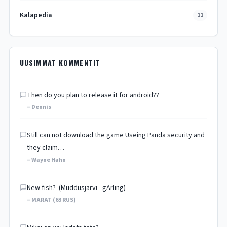
Kalapedia
11
UUSIMMAT KOMMENTIT
Then do you plan to release it for android??
– Dennis
Still can not download the game Useing Panda security and
they claim…
– Wayne Hahn
New fish? (Muddusjarvi - gArling)
– MARAT (63 RUS)