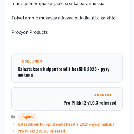
muita pienempiä korjauksia sekä parannuksia.
Toivotamme mukavaa alkavaa pilkkikautta kaikille!
Procyon Products
← EDELLINEN
Kalastuksen huipputrendit kesällä 2023 - pysy
mukana
SEURAAVA →
Pro Pilkki 2 v1.9.3 released
Kategoriat
Propilkki
Kalastuksen huipputrendit kesällä 2023 – pysy mukana
Pro Pilkki 2 v1.9.3 released