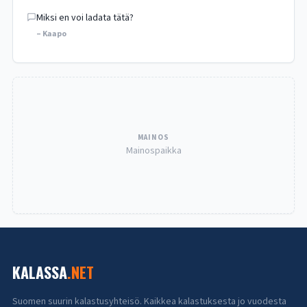
Miksi en voi ladata tätä?
– Kaapo
MAINOS
Mainospaikka
KALASSA
.NET
Suomen suurin kalastusyhteisö. Kaikkea kalastuksesta jo vuodesta