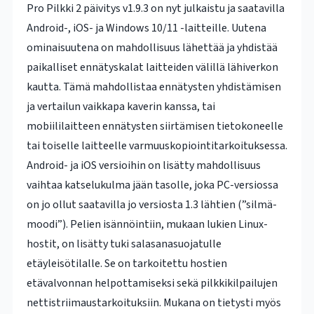
Pro Pilkki 2 päivitys v1.9.3 on nyt julkaistu ja saatavilla
Android-, iOS- ja Windows 10/11 -laitteille. Uutena
ominaisuutena on mahdollisuus lähettää ja yhdistää
paikalliset ennätyskalat laitteiden välillä lähiverkon
kautta. Tämä mahdollistaa ennätysten yhdistämisen
ja vertailun vaikkapa kaverin kanssa, tai
mobiililaitteen ennätysten siirtämisen tietokoneelle
tai toiselle laitteelle varmuuskopiointitarkoituksessa.
Android- ja iOS versioihin on lisätty mahdollisuus
vaihtaa katselukulma jään tasolle, joka PC-versiossa
on jo ollut saatavilla jo versiosta 1.3 lähtien (”silmä-
moodi”). Pelien isännöintiin, mukaan lukien Linux-
hostit, on lisätty tuki salasanasuojatulle
etäyleisötilalle. Se on tarkoitettu hostien
etävalvonnan helpottamiseksi sekä pilkkikilpailujen
nettistriimaustarkoituksiin. Mukana on tietysti myös