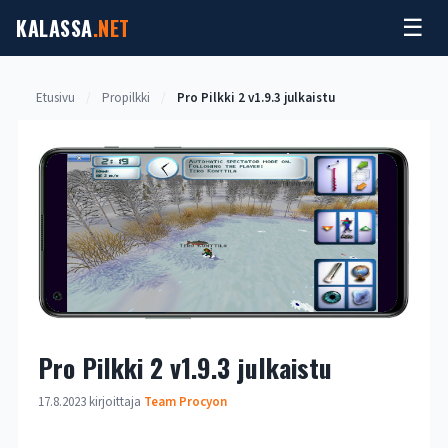
Siirry
KALASSA
.NET
☰
sisältöön
Etusivu
/
Propilkki
/
Pro Pilkki 2 v1.9.3 julkaistu
Pro Pilkki 2 v1.9.3 julkaistu
17.8.2023
kirjoittaja
Team Procyon