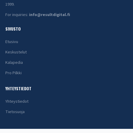
1999.
For inquiries:
info@resultdigital.fi
SIVUSTO
Etusivu
Keskustelut
Kalapedia
Pro Pilkki
YHTEYSTIEDOT
Yhteystiedot
Tietosuoja