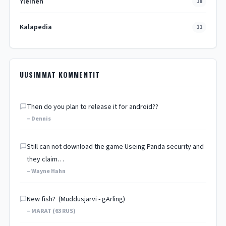
Yleinen
18
Kalapedia
11
UUSIMMAT KOMMENTIT
Then do you plan to release it for android??
– Dennis
Still can not download the game Useing Panda security and
they claim…
– Wayne Hahn
New fish? (Muddusjarvi - gArling)
– MARAT (63 RUS)