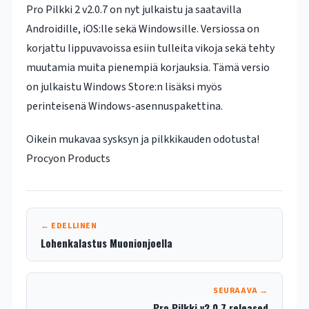
Pro Pilkki 2 v2.0.7 on nyt julkaistu ja saatavilla
Androidille, iOS:lle sekä Windowsille. Versiossa on
korjattu lippuvavoissa esiin tulleita vikoja sekä tehty
muutamia muita pienempiä korjauksia. Tämä versio
on julkaistu Windows Store:n lisäksi myös
perinteisenä Windows-asennuspakettina.
Oikein mukavaa sysksyn ja pilkkikauden odotusta!
Procyon Products
← EDELLINEN
Lohenkalastus Muonionjoella
SEURAAVA →
Pro Pilkki v2.0.7 released