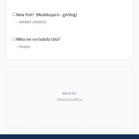
New fish? (Muddusjarvi - gArling)
– MARAT (63 RUS)
Miksi en voi ladata tätä?
– Kaapo
MAINOS
Mainospaikka